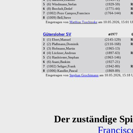
5
(6) Windmann,Stefan
(1929-59)
R
6
(8) Brechelt,Detlef
(1771-44)
R
7
(1002) Pozo Campos,Francisco
(1764-144)
R
8
(1009) Bell,Steve
Eingetragen von
Matthias Tuschinske
am 10.05.2026, 15:01 
Gütersloher SV
6
⌀1977
1
(1) Ebert,Manuel
(2145-129)
R
2
(2) Plaßmann,Dominik
(2110-168)
R
3
(3) Hofmann,Martin
(1965-13)
4
(4) Lückner,Andreas
(1897-63)
R
5
(5) Hanhörster,Stephan
(1963-146)
6
(6) Asani,Baskim
(1927-21)
7
(1002) Seliger,Frank
(1942-80)
R
8
(1006) Kandler,Pascal
(1869-89)
Eingetragen von
Stephan Grochtmann
am 10.05.2026, 15:18
Der zuständige Spie
Francis