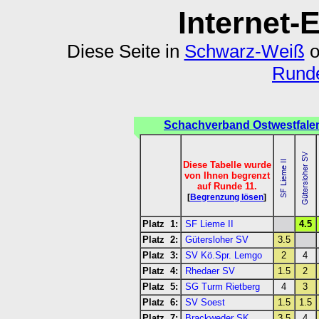
Internet-
Diese Seite in
Schwarz-Weiß
o
Runde
Schachverband Ostwestfalen
Diese Tabelle wurde
von Ihnen begrenzt
auf Runde 11.
[
Begrenzung lösen
]
Platz 1:
SF Lieme II
4.5
Platz 2:
Gütersloher SV
3.5
Platz 3:
SV Kö.Spr. Lemgo
2
4
Platz 4:
Rhedaer SV
1.5
2
Platz 5:
SG Turm Rietberg
4
3
Platz 6:
SV Soest
1.5
1.5
Platz 7:
Brackweder SK
3.5
4