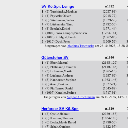
SV Kö.Spr. Lemgo
⌀1822
1
(3) Tuschinske,Matthias
(2037-99)
2
(4) Pajewski,Oliver
(2015-77)
3
(6) Windmann,Stefan
(1929-59)
4
(7) Lütkemeier,Timo
(1792-58)
5
(8) Brechelt,Detlef
(1771-44)
6
(1002) Pozo Campos,Francisco
(1764-144)
7
(1008) Kohlgraf,Frank
(1662-83)
8
(1010) Dyck,Peter
(1609-53)
Eingetragen von
Matthias Tuschinske
am 26.10.2025, 15:28
Gütersloher SV
⌀1946
1
(1) Ebert,Manuel
(2145-129)
2
(2) Plaßmann,Dominik
(2110-168)
3
(3) Hofmann,Martin
(1965-13)
4
(4) Lückner,Andreas
(1897-63)
5
(5) Hanhörster,Stephan
(1963-146)
6
(6) Asani,Baskim
(1927-21)
7
(7) Pfaffenrot,Daniel
(1845-89)
8
(1007) Kandler,Philipp
(1717-91)
Eingetragen von
Stephan Grochtmann
am 26.10.2025, 14:50
Herforder SV Kö.Spr.
⌀1820
1
(2) Quelle,Helmut
(2020-187)
2
(5) Klemme,Thomas
(1884-185)
3
(6) Besler,Mattis Bernd
(1798-58)
4
(7) Schalt,Guideon
(1822-97)