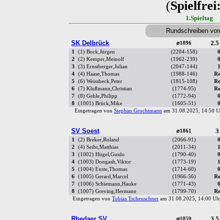
(
Spielfrei
1.Spieltag
Rundschreiben vo
SK Delbrück
2.5
⌀1896
1
(1) Bock,Jürgen
(2204-158)
0
2
(2) Kemper,Meinolf
(1962-239)
0
3
(3) Ernstberger,Julian
(2047-144)
1
4
(4) Haase,Thomas
(1988-146)
Re
5
(6) Weissbeck,Peter
(1815-108)
Re
6
(7) Klußmann,Christian
(1774-95)
Re
7
(8) Gehle,Philipp
(1772-94)
0
8
(1001) Brück,Mike
(1605-51)
0
Eingetragen von
Stephan Grochtmann
am 31.08.2025, 14:50
SV Soest
3
⌀1861
1
(2) Breker,Roland
(2066-91)
0
2
(4) Seibt,Matthias
(2011-34)
1
3
(1002) Hügel,Guido
(1790-40)
0
4
(1003) Dongash,Viktor
(1773-19)
1
5
(1004) Enste,Thomas
(1714-60)
0
6
(1005) Gerard,Marcel
(1966-56)
Re
7
(1006) Schiemann,Hauke
(1771-43)
0
8
(1007) Greving,Hermann
(1799-70)
Re
Eingetragen von
Tobias Tscheuschner
am 31.08.2025, 14:00 
Rhedaer SV
3.5
⌀1859