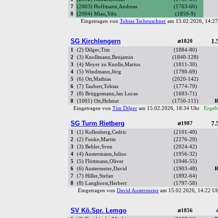
7
(2003) Hoffmann,Andreas
(1763-66)
8
(2004) Miao,Yifu
(1859-9)
Eingetragen von
Tobias Tscheuschner
am 15.02.2026, 14:
SG Kirchlengern
1.
⌀1820
1
(2) Dilger,Tim
(1884-80)
2
(3) Knollmann,Benjamin
(1840-128)
3
(4) Meyer zu Knolle,Marius
(1811-30)
4
(5) Windmann,Jörg
(1790-69)
5
(6) Ott,Mathias
(2020-142)
6
(7) Taubert,Tobias
(1774-79)
7
(8) Brüggemann,Jan Lucas
(1693-71)
8
(1001) Ott,Helmut
(1750-111)
R
Eingetragen von
Tim Dilger
am 15.02.2026, 18:34 Uhr
Ergebn
SG Turm Rietberg
7.
⌀1987
1
(1) Kollenberg,Cedric
(2101-40)
2
(2) Funke,Martin
(2276-29)
3
(3) Behler,Sven
(2024-42)
4
(4) Austermann,Julius
(1956-32)
5
(5) Flöttmann,Oliver
(1946-55)
6
(6) Austermeier,David
(1903-48)
R
7
(7) Hiller,Stefan
(1892-64)
8
(8) Langhorst,Herbert
(1797-58)
Eingetragen von
David Austermeier
am 15.02.2026, 14:22 
SV Kö.Spr. Lemgo
⌀1856