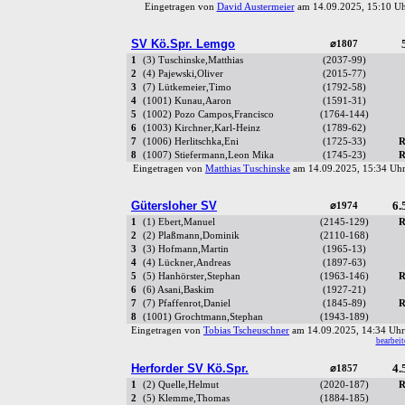
Eingetragen von
David Austermeier
am 14.09.2025, 15:10 
SV Kö.Spr. Lemgo
⌀1807
1
(3) Tuschinske,Matthias
(2037-99)
2
(4) Pajewski,Oliver
(2015-77)
3
(7) Lütkemeier,Timo
(1792-58)
4
(1001) Kunau,Aaron
(1591-31)
5
(1002) Pozo Campos,Francisco
(1764-144)
6
(1003) Kirchner,Karl-Heinz
(1789-62)
7
(1006) Herlitschka,Eni
(1725-33)
R
8
(1007) Stiefermann,Leon Mika
(1745-23)
R
Eingetragen von
Matthias Tuschinske
am 14.09.2025, 15:34 U
Gütersloher SV
6.
⌀1974
1
(1) Ebert,Manuel
(2145-129)
R
2
(2) Plaßmann,Dominik
(2110-168)
3
(3) Hofmann,Martin
(1965-13)
4
(4) Lückner,Andreas
(1897-63)
5
(5) Hanhörster,Stephan
(1963-146)
R
6
(6) Asani,Baskim
(1927-21)
7
(7) Pfaffenrot,Daniel
(1845-89)
R
8
(1001) Grochtmann,Stephan
(1943-189)
Eingetragen von
Tobias Tscheuschner
am 14.09.2025, 14:34 U
bearbeit
Herforder SV Kö.Spr.
4.
⌀1857
1
(2) Quelle,Helmut
(2020-187)
R
2
(5) Klemme,Thomas
(1884-185)