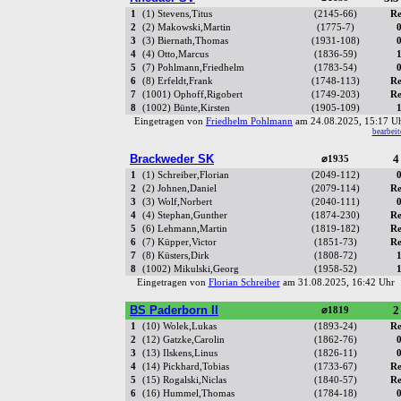
1
(1) Stevens,Titus
(2145-66)
Re
2
(2) Makowski,Martin
(1775-7)
0
3
(3) Biernath,Thomas
(1931-108)
0
4
(4) Otto,Marcus
(1836-59)
1
5
(7) Pohlmann,Friedhelm
(1783-54)
0
6
(8) Erfeldt,Frank
(1748-113)
Re
7
(1001) Ophoff,Rigobert
(1749-203)
Re
8
(1002) Bünte,Kirsten
(1905-109)
1
Eingetragen von
Friedhelm Pohlmann
am 24.08.2025, 15:17 
bearbeit
Brackweder SK
4
⌀1935
1
(1) Schreiber,Florian
(2049-112)
0
2
(2) Johnen,Daniel
(2079-114)
Re
3
(3) Wolf,Norbert
(2040-111)
0
4
(4) Stephan,Gunther
(1874-230)
Re
5
(6) Lehmann,Martin
(1819-182)
Re
6
(7) Küpper,Victor
(1851-73)
Re
7
(8) Küsters,Dirk
(1808-72)
1
8
(1002) Mikulski,Georg
(1958-52)
1
Eingetragen von
Florian Schreiber
am 31.08.2025, 16:42 Uh
BS Paderborn II
2
⌀1819
1
(10) Wolek,Lukas
(1893-24)
Re
2
(12) Gatzke,Carolin
(1862-76)
0
3
(13) Ilskens,Linus
(1826-11)
0
4
(14) Pickhard,Tobias
(1733-67)
Re
5
(15) Rogalski,Niclas
(1840-57)
Re
6
(16) Hummel,Thomas
(1784-18)
0