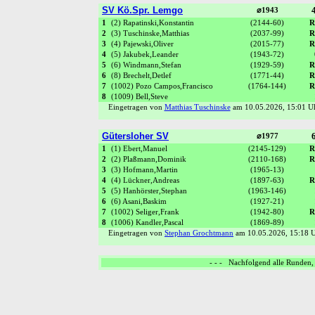
SV Kö.Spr. Lemgo
4
⌀1943
1
(2) Rapatinski,Konstantin
(2144-60)
R
2
(3) Tuschinske,Matthias
(2037-99)
R
3
(4) Pajewski,Oliver
(2015-77)
R
4
(5) Jakubek,Leander
(1943-72)
5
(6) Windmann,Stefan
(1929-59)
R
6
(8) Brechelt,Detlef
(1771-44)
R
7
(1002) Pozo Campos,Francisco
(1764-144)
R
8
(1009) Bell,Steve
Eingetragen von
Matthias Tuschinske
am 10.05.2026, 15:01 
Gütersloher SV
6
⌀1977
1
(1) Ebert,Manuel
(2145-129)
R
2
(2) Plaßmann,Dominik
(2110-168)
R
3
(3) Hofmann,Martin
(1965-13)
4
(4) Lückner,Andreas
(1897-63)
R
5
(5) Hanhörster,Stephan
(1963-146)
6
(6) Asani,Baskim
(1927-21)
7
(1002) Seliger,Frank
(1942-80)
R
8
(1006) Kandler,Pascal
(1869-89)
Eingetragen von
Stephan Grochtmann
am 10.05.2026, 15:18
- - - Nachfolgend alle Runden, 