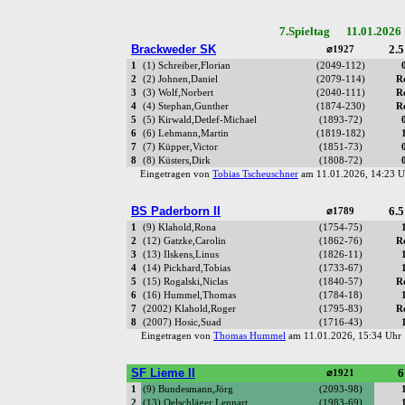
7.Spieltag 11.01.2026
Brackweder SK
2.5
⌀1927
1
(1) Schreiber,Florian
(2049-112)
2
(2) Johnen,Daniel
(2079-114)
R
3
(3) Wolf,Norbert
(2040-111)
R
4
(4) Stephan,Gunther
(1874-230)
R
5
(5) Kirwald,Detlef-Michael
(1893-72)
6
(6) Lehmann,Martin
(1819-182)
7
(7) Küpper,Victor
(1851-73)
8
(8) Küsters,Dirk
(1808-72)
Eingetragen von
Tobias Tscheuschner
am 11.01.2026, 14:23
BS Paderborn II
6.5
⌀1789
1
(9) Klahold,Rona
(1754-75)
2
(12) Gatzke,Carolin
(1862-76)
R
3
(13) Ilskens,Linus
(1826-11)
4
(14) Pickhard,Tobias
(1733-67)
5
(15) Rogalski,Niclas
(1840-57)
R
6
(16) Hummel,Thomas
(1784-18)
7
(2002) Klahold,Roger
(1795-83)
R
8
(2007) Hosic,Suad
(1716-43)
Eingetragen von
Thomas Hummel
am 11.01.2026, 15:34 Uh
SF Lieme II
6
⌀1921
1
(9) Bundesmann,Jörg
(2093-98)
2
(13) Oelschläger,Lennart
(1983-69)