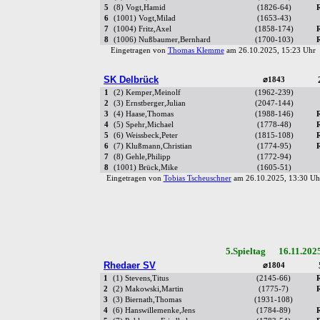
5
(8) Vogt,Hamid
(1826-64)
6
(1001) Vogt,Milad
(1653-43)
7
(1004) Fritz,Axel
(1858-174)
8
(1006) Nußbaumer,Bernhard
(1700-103)
Eingetragen von
Thomas Klemme
am 26.10.2025, 15:23 Uh
SK Delbrück
⌀1843
1
(2) Kemper,Meinolf
(1962-239)
2
(3) Ernstberger,Julian
(2047-144)
3
(4) Haase,Thomas
(1988-146)
4
(5) Spehr,Michael
(1778-48)
5
(6) Weissbeck,Peter
(1815-108)
6
(7) Klußmann,Christian
(1774-95)
7
(8) Gehle,Philipp
(1772-94)
8
(1001) Brück,Mike
(1605-51)
Eingetragen von
Tobias Tscheuschner
am 26.10.2025, 13:30 
5.Spieltag 16.11.202
Rhedaer SV
⌀1804
1
(1) Stevens,Titus
(2145-66)
2
(2) Makowski,Martin
(1775-7)
3
(3) Biernath,Thomas
(1931-108)
4
(6) Hanswillemenke,Jens
(1784-89)