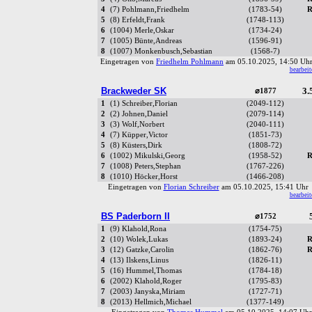
4
(7) Pohlmann,Friedhelm
(1783-54)
R
5
(8) Erfeldt,Frank
(1748-113)
6
(1004) Merle,Oskar
(1734-24)
7
(1005) Bünte,Andreas
(1596-91)
8
(1007) Monkenbusch,Sebastian
(1568-7)
Eingetragen von
Friedhelm Pohlmann
am 05.10.2025, 14:50 U
bearbeit
Brackweder SK
3.
⌀1877
1
(1) Schreiber,Florian
(2049-112)
2
(2) Johnen,Daniel
(2079-114)
3
(3) Wolf,Norbert
(2040-111)
4
(7) Küpper,Victor
(1851-73)
5
(8) Küsters,Dirk
(1808-72)
6
(1002) Mikulski,Georg
(1958-52)
R
7
(1008) Peters,Stephan
(1767-226)
8
(1010) Höcker,Horst
(1466-208)
Eingetragen von
Florian Schreiber
am 05.10.2025, 15:41 Uh
bearbeit
BS Paderborn II
⌀1752
1
(9) Klahold,Rona
(1754-75)
2
(10) Wolek,Lukas
(1893-24)
R
3
(12) Gatzke,Carolin
(1862-76)
R
4
(13) Ilskens,Linus
(1826-11)
5
(16) Hummel,Thomas
(1784-18)
6
(2002) Klahold,Roger
(1795-83)
7
(2003) Janyska,Miriam
(1727-71)
8
(2013) Hellmich,Michael
(1377-149)