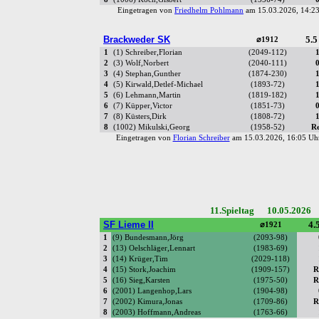
Eingetragen von
Friedhelm Pohlmann
am 15.03.2026, 14:
Brackweder SK
5.5
⌀1912
1
(1) Schreiber,Florian
(2049-112)
2
(3) Wolf,Norbert
(2040-111)
3
(4) Stephan,Gunther
(1874-230)
4
(5) Kirwald,Detlef-Michael
(1893-72)
5
(6) Lehmann,Martin
(1819-182)
6
(7) Küpper,Victor
(1851-73)
7
(8) Küsters,Dirk
(1808-72)
8
(1002) Mikulski,Georg
(1958-52)
R
Eingetragen von
Florian Schreiber
am 15.03.2026, 16:05 
11.Spieltag 10.05.2026 
SF Lieme II
4.5
⌀1921
1
(9) Bundesmann,Jörg
(2093-98)
2
(13) Oelschläger,Lennart
(1983-69)
3
(14) Krüger,Tim
(2029-118)
4
(15) Stork,Joachim
(1909-157)
R
5
(16) Sieg,Karsten
(1975-50)
R
6
(2001) Langenhop,Lars
(1904-98)
7
(2002) Kimura,Jonas
(1709-86)
R
8
(2003) Hoffmann,Andreas
(1763-66)