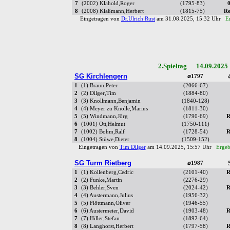
7
(2002) Klahold,Roger
(1795-83)
0
8
(2008) Klaßmann,Herbert
(1815-75)
Re
Eingetragen von
Dr.Ulrich Rust
am 31.08.2025, 15:32 Uhr
E
2.Spieltag 14.09.2025
SG Kirchlengern
⌀1797
1
(1) Braun,Peter
(2066-67)
2
(2) Dilger,Tim
(1884-80)
3
(3) Knollmann,Benjamin
(1840-128)
4
(4) Meyer zu Knolle,Marius
(1811-30)
5
(5) Windmann,Jörg
(1790-69)
R
6
(1001) Ott,Helmut
(1750-111)
7
(1002) Bohm,Ralf
(1728-54)
R
8
(1004) Stüwe,Dieter
(1509-152)
Eingetragen von
Tim Dilger
am 14.09.2025, 15:57 Uhr
Ergeb
SG Turm Rietberg
⌀1987
1
(1) Kollenberg,Cedric
(2101-40)
R
2
(2) Funke,Martin
(2276-29)
3
(3) Behler,Sven
(2024-42)
R
4
(4) Austermann,Julius
(1956-32)
5
(5) Flöttmann,Oliver
(1946-55)
6
(6) Austermeier,David
(1903-48)
R
7
(7) Hiller,Stefan
(1892-64)
8
(8) Langhorst,Herbert
(1797-58)
R