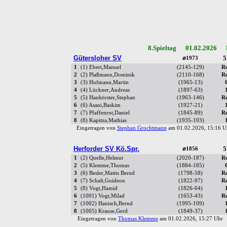
8.Spieltag 01.02.2026 R
Gütersloher SV
5
⌀1973
1
(1) Ebert,Manuel
(2145-129)
R
2
(2) Plaßmann,Dominik
(2110-168)
R
3
(3) Hofmann,Martin
(1965-13)
4
(4) Lückner,Andreas
(1897-63)
5
(5) Hanhörster,Stephan
(1963-146)
R
6
(6) Asani,Baskim
(1927-21)
7
(7) Pfaffenrot,Daniel
(1845-89)
R
8
(8) Kapitza,Mathias
(1935-103)
Eingetragen von
Stephan Grochtmann
am 01.02.2026, 15:16
Herforder SV Kö.Spr.
5
⌀1856
1
(2) Quelle,Helmut
(2020-187)
R
2
(5) Klemme,Thomas
(1884-185)
3
(6) Besler,Mattis Bernd
(1798-58)
R
4
(7) Schalt,Guideon
(1822-97)
R
5
(8) Vogt,Hamid
(1826-64)
6
(1001) Vogt,Milad
(1653-43)
R
7
(1002) Hanisch,Bernd
(1995-109)
8
(1005) Krause,Gerd
(1849-37)
Eingetragen von
Thomas Klemme
am 01.02.2026, 15:27 Uh