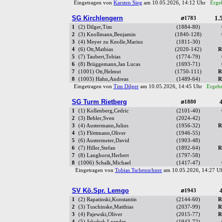
Eingetragen von
Karsten Sieg
am 10.05.2026, 14:12 Uhr
Ergeb
SG Kirchlengern
1.5
⌀1783
1
(2) Dilger,Tim
(1884-80)
2
(3) Knollmann,Benjamin
(1840-128)
3
(4) Meyer zu Knolle,Marius
(1811-30)
4
(6) Ott,Mathias
(2020-142)
R
5
(7) Taubert,Tobias
(1774-79)
6
(8) Brüggemann,Jan Lucas
(1693-71)
7
(1001) Ott,Helmut
(1750-111)
R
8
(1003) Hahn,Andreas
(1489-64)
R
Eingetragen von
Tim Dilger
am 10.05.2026, 14:45 Uhr
Ergebn
SG Turm Rietberg
4
⌀1880
1
(1) Kollenberg,Cedric
(2101-40)
2
(3) Behler,Sven
(2024-42)
3
(4) Austermann,Julius
(1956-32)
R
4
(5) Flöttmann,Oliver
(1946-55)
5
(6) Austermeier,David
(1903-48)
6
(7) Hiller,Stefan
(1892-64)
R
7
(8) Langhorst,Herbert
(1797-58)
8
(1006) Schalk,Michael
(1417-47)
Eingetragen von
Tobias Tscheuschner
am 10.05.2026, 14:27 
SV Kö.Spr. Lemgo
4
⌀1943
1
(2) Rapatinski,Konstantin
(2144-60)
R
2
(3) Tuschinske,Matthias
(2037-99)
R
3
(4) Pajewski,Oliver
(2015-77)
R
4
(5) Jakubek,Leander
(1943-72)