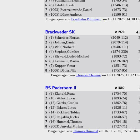
5
(7) Pohlmann,Friedhelm
(1783-54)
6
(8) Erfeldt,Frank
(1748-113)
7
(1003) Ewerszumrode,Daniel
(1673-73)
8
(1005) Bünte,Andreas
(1596-91)
Eingetragen von
Friedhelm Pohlmann
am 16.11.2025, 14:30 
Brackweder SK
4.
⌀1920
1
(1) Schreiber,Florian
(2049-112)
2
(2) Johnen,Daniel
(2079-114)
3
(3) Wolf,Norbert
(2040-111)
4
(4) Stephan,Gunther
(1874-230)
5
(5) Kirwald,Detlef-Michael
(1893-72)
6
(6) Lehmann,Martin
(1819-182)
7
(7) Küpper,Victor
(1851-73)
8
(1006) Döller,Nils
(1757-95)
Eingetragen von
Thomas Klemme
am 16.11.2025, 17:12 U
BS Paderborn II
⌀1802
1
(9) Klahold,Rona
(1754-75)
2
(10) Wolek,Lukas
(1893-24)
3
(12) Gatzke,Carolin
(1862-76)
4
(13) Ilskens,Linus
(1826-11)
5
(14) Pickhard,Tobias
(1733-67)
6
(15) Rogalski,Niclas
(1840-57)
7
(16) Hummel,Thomas
(1784-18)
8
(2003) Janyska,Miriam
(1727-71)
Eingetragen von
Thomas Hummel
am 16.11.2025, 15:37 Uh