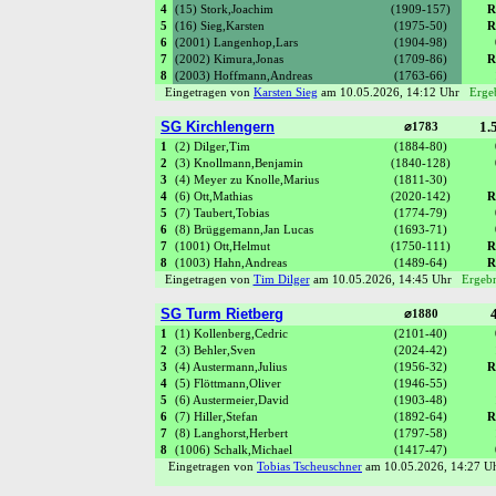
4
(15) Stork,Joachim
(1909-157)
R
5
(16) Sieg,Karsten
(1975-50)
R
6
(2001) Langenhop,Lars
(1904-98)
7
(2002) Kimura,Jonas
(1709-86)
R
8
(2003) Hoffmann,Andreas
(1763-66)
Eingetragen von
Karsten Sieg
am 10.05.2026, 14:12 Uhr
Ergeb
SG Kirchlengern
1.5
⌀1783
1
(2) Dilger,Tim
(1884-80)
2
(3) Knollmann,Benjamin
(1840-128)
3
(4) Meyer zu Knolle,Marius
(1811-30)
4
(6) Ott,Mathias
(2020-142)
R
5
(7) Taubert,Tobias
(1774-79)
6
(8) Brüggemann,Jan Lucas
(1693-71)
7
(1001) Ott,Helmut
(1750-111)
R
8
(1003) Hahn,Andreas
(1489-64)
R
Eingetragen von
Tim Dilger
am 10.05.2026, 14:45 Uhr
Ergebn
SG Turm Rietberg
4
⌀1880
1
(1) Kollenberg,Cedric
(2101-40)
2
(3) Behler,Sven
(2024-42)
3
(4) Austermann,Julius
(1956-32)
R
4
(5) Flöttmann,Oliver
(1946-55)
5
(6) Austermeier,David
(1903-48)
6
(7) Hiller,Stefan
(1892-64)
R
7
(8) Langhorst,Herbert
(1797-58)
8
(1006) Schalk,Michael
(1417-47)
Eingetragen von
Tobias Tscheuschner
am 10.05.2026, 14:27 