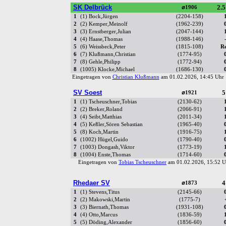
SK Delbrück
2.5
⌀1906
1
(1) Bock,Jürgen
(2204-158)
2
(2) Kemper,Meinolf
(1962-239)
3
(3) Ernstberger,Julian
(2047-144)
4
(4) Haase,Thomas
(1988-146)
5
(6) Weissbeck,Peter
(1815-108)
R
6
(7) Klußmann,Christian
(1774-95)
7
(8) Gehle,Philipp
(1772-94)
8
(1005) Klocke,Michael
(1686-130)
Eingetragen von
Christian Klußmann
am 01.02.2026, 14:45 Uh
SV Soest
5
⌀1921
1
(1) Tscheuschner,Tobias
(2130-62)
2
(2) Breker,Roland
(2066-91)
3
(4) Seibt,Matthias
(2011-34)
4
(5) Keßler,Sören Sebastian
(1965-40)
5
(8) Koch,Martin
(1916-75)
6
(1002) Hügel,Guido
(1790-40)
7
(1003) Dongash,Viktor
(1773-19)
8
(1004) Enste,Thomas
(1714-60)
Eingetragen von
Tobias Tscheuschner
am 01.02.2026, 15:52
Rhedaer SV
4
⌀1873
1
(1) Stevens,Titus
(2145-66)
2
(2) Makowski,Martin
(1775-7)
3
(3) Biernath,Thomas
(1931-108)
4
(4) Otto,Marcus
(1836-59)
5
(5) Döding,Alexander
(1856-60)