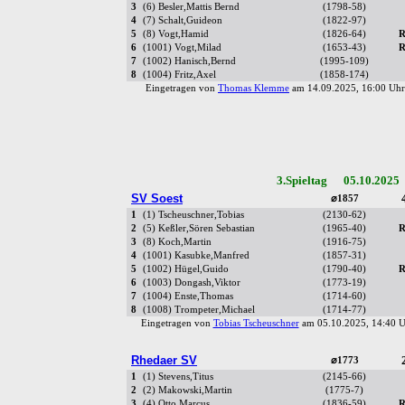
3
(6) Besler,Mattis Bernd
(1798-58)
4
(7) Schalt,Guideon
(1822-97)
5
(8) Vogt,Hamid
(1826-64)
R
6
(1001) Vogt,Milad
(1653-43)
R
7
(1002) Hanisch,Bernd
(1995-109)
8
(1004) Fritz,Axel
(1858-174)
Eingetragen von
Thomas Klemme
am 14.09.2025, 16:00 U
3.Spieltag 05.10.2025
SV Soest
⌀1857
1
(1) Tscheuschner,Tobias
(2130-62)
2
(5) Keßler,Sören Sebastian
(1965-40)
R
3
(8) Koch,Martin
(1916-75)
4
(1001) Kasubke,Manfred
(1857-31)
5
(1002) Hügel,Guido
(1790-40)
R
6
(1003) Dongash,Viktor
(1773-19)
7
(1004) Enste,Thomas
(1714-60)
8
(1008) Trompeter,Michael
(1714-77)
Eingetragen von
Tobias Tscheuschner
am 05.10.2025, 14:40
Rhedaer SV
⌀1773
1
(1) Stevens,Titus
(2145-66)
2
(2) Makowski,Martin
(1775-7)
3
(4) Otto,Marcus
(1836-59)
R