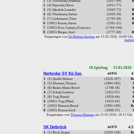
1
(3) Tuschinske,Matthias
(2037-99)
R
2
(4) Pajewski,Oliver
(2015-77)
3
(5) Jakubek,Leander
(1943-72)
R
4
(6) Windmann,Stefan
(1929-59)
R
5
(7) Lütkemeier,Timo
(1792-58)
R
6
(1001) Kunau,Aaron
(1591-31)
R
7
(1002) Pozo Campos,Francisco
(1764-144)
8
(1005) Bürger,Axel
(1777-58)
R
Eingetragen von
Dr.Mathias Kapitza
am 15.02.2026, 16:00 Uh
bearbeit
10.Spieltag 15.03.2026
Herforder SV Kö.Spr.
4
⌀1856
1
(2) Quelle,Helmut
(2020-187)
R
2
(5) Klemme,Thomas
(1884-185)
3
(6) Besler,Mattis Bernd
(1798-58)
4
(7) Schalt,Guideon
(1822-97)
5
(8) Vogt,Hamid
(1826-64)
6
(1001) Vogt,Milad
(1653-43)
7
(1002) Hanisch,Bernd
(1995-109)
R
8
(1005) Krause,Gerd
(1849-37)
Eingetragen von
Thomas Klemme
am 15.03.2026, 16:11 Uh
SK Delbrück
4.5
⌀1870
1
(1) Bock,Jürgen
(2204-158)
R