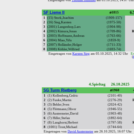
Eingetragen von
Thomas Hummel
am 05.10.2025, 14:07 U
SF Lieme II
6.
⌀1815
1
(15) Stork,Joachim
(1909-157)
2
(16) Sieg,Karsten
(1975-50)
3
(2001) Langenhop,Lars
(1904-98)
4
(2002) Kimura,Jonas
(1709-86)
R
5
(2003) Hoffmann,Andreas
(1763-66)
6
(2004) Miao,Yifu
(1859-9)
7
(2007) Holländer,Holger
(1711-33)
8
(2008) Köhler,Wilfried
(1693-74)
Eingetragen von
Karsten Sieg
am 05.10.2025, 14:32 Uhr
Er
[
4.Spieltag 26.10.2025 
SG Turm Rietberg
⌀1960
1
(1) Kollenberg,Cedric
(2101-40)
2
(2) Funke,Martin
(2276-29)
3
(3) Behler,Sven
(2024-42)
4
(5) Flöttmann,Oliver
(1946-55)
5
(6) Austermeier,David
(1903-48)
6
(7) Hiller,Stefan
(1892-64)
7
(8) Langhorst,Herbert
(1797-58)
8
(1001) Trost,Michael
(1744-64)
Eingetragen von
David Austermeier
am 26.10.2025, 16:07 Uh