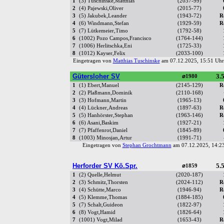
1
(3) Tuschinske,Matthias
(2037-99)
2
(4) Pajewski,Oliver
(2015-77)
3
(5) Jakubek,Leander
(1943-72)
R
4
(6) Windmann,Stefan
(1929-59)
R
5
(7) Lütkemeier,Timo
(1792-58)
6
(1002) Pozo Campos,Francisco
(1764-144)
7
(1006) Herlitschka,Eni
(1725-33)
8
(1012) Kayser,Felix
(2033-100)
Eingetragen von
Matthias Tuschinske
am 07.12.2025, 15:51 U
Gütersloher SV
3.5
⌀1980
1
(1) Ebert,Manuel
(2145-129)
R
2
(2) Plaßmann,Dominik
(2110-168)
3
(3) Hofmann,Martin
(1965-13)
4
(4) Lückner,Andreas
(1897-63)
R
5
(5) Hanhörster,Stephan
(1963-146)
R
6
(6) Asani,Baskim
(1927-21)
7
(7) Pfaffenrot,Daniel
(1845-89)
8
(1003) Minosjan,Artur
(1991-71)
Eingetragen von
Stephan Grochtmann
am 07.12.2025, 14:
Herforder SV Kö.Spr.
5.5
⌀1859
1
(2) Quelle,Helmut
(2020-187)
2
(3) Schmitz,Thorsten
(2024-112)
R
3
(4) Schütte,Marco
(1946-94)
R
4
(5) Klemme,Thomas
(1884-185)
5
(7) Schalt,Guideon
(1822-97)
6
(8) Vogt,Hamid
(1826-64)
7
(1001) Vogt,Milad
(1653-43)
R