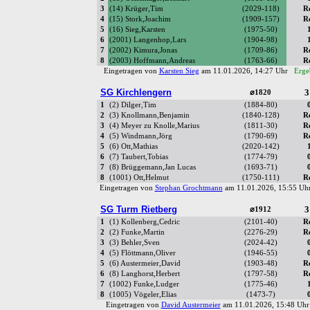
3
(14) Krüger,Tim
(2029-118)
R
4
(15) Stork,Joachim
(1909-157)
R
5
(16) Sieg,Karsten
(1975-50)
6
(2001) Langenhop,Lars
(1904-98)
7
(2002) Kimura,Jonas
(1709-86)
R
8
(2003) Hoffmann,Andreas
(1763-66)
R
Eingetragen von
Karsten Sieg
am 11.01.2026, 14:27 Uhr
Erge
SG Kirchlengern
3
⌀1820
1
(2) Dilger,Tim
(1884-80)
2
(3) Knollmann,Benjamin
(1840-128)
R
3
(4) Meyer zu Knolle,Marius
(1811-30)
R
4
(5) Windmann,Jörg
(1790-69)
R
5
(6) Ott,Mathias
(2020-142)
6
(7) Taubert,Tobias
(1774-79)
7
(8) Brüggemann,Jan Lucas
(1693-71)
8
(1001) Ott,Helmut
(1750-111)
R
Eingetragen von
Stephan Grochtmann
am 11.01.2026, 15:55 U
SG Turm Rietberg
3
⌀1912
1
(1) Kollenberg,Cedric
(2101-40)
R
2
(2) Funke,Martin
(2276-29)
R
3
(3) Behler,Sven
(2024-42)
4
(5) Flöttmann,Oliver
(1946-55)
5
(6) Austermeier,David
(1903-48)
R
6
(8) Langhorst,Herbert
(1797-58)
R
7
(1002) Funke,Ludger
(1775-46)
8
(1005) Vögeler,Elias
(1473-7)
Eingetragen von
David Austermeier
am 11.01.2026, 15:48 U