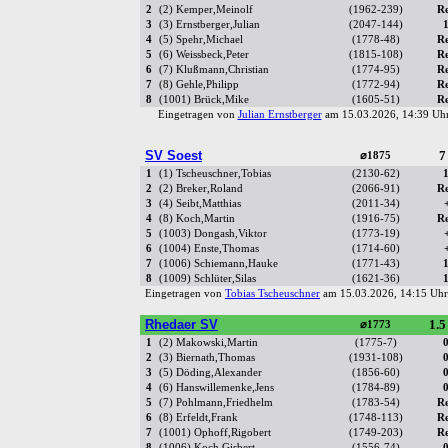
2
(2) Kemper,Meinolf
(1962-239)
R
3
(3) Ernstberger,Julian
(2047-144)
4
(5) Spehr,Michael
(1778-48)
R
5
(6) Weissbeck,Peter
(1815-108)
R
6
(7) Klußmann,Christian
(1774-95)
R
7
(8) Gehle,Philipp
(1772-94)
R
8
(1001) Brück,Mike
(1605-51)
R
Eingetragen von
Julian Ernstberger
am 15.03.2026, 14:39 U
SV Soest
7
⌀1875
1
(1) Tscheuschner,Tobias
(2130-62)
2
(2) Breker,Roland
(2066-91)
R
3
(4) Seibt,Matthias
(2011-34)
4
(8) Koch,Martin
(1916-75)
R
5
(1003) Dongash,Viktor
(1773-19)
6
(1004) Enste,Thomas
(1714-60)
7
(1006) Schiemann,Hauke
(1771-43)
8
(1009) Schlüter,Silas
(1621-36)
Eingetragen von
Tobias Tscheuschner
am 15.03.2026, 14:15 U
Rhedaer SV
1.5
⌀1773
1
(2) Makowski,Martin
(1775-7)
2
(3) Biernath,Thomas
(1931-108)
3
(5) Döding,Alexander
(1856-60)
4
(6) Hanswillemenke,Jens
(1784-89)
5
(7) Pohlmann,Friedhelm
(1783-54)
R
6
(8) Erfeldt,Frank
(1748-113)
R
7
(1001) Ophoff,Rigobert
(1749-203)
R
8
(1006) Koch,Gisbert
(1556-74)