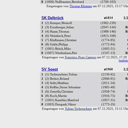
8
(1006) Nußbaumer,Bernhard
(1700-103)
Eingetragen von
Thomas Klemme
am 07.12.2025, 15:17 U
SK Delbrück
3.5
⌀1814
1
(2) Kemper,Meinolf
(1962-239)
2
(3) Ernstberger,Julian
(2047-144)
R
3
(4) Haase,Thomas
(1988-146)
R
4
(6) Weissbeck,Peter
(1815-108)
5
(7) Klußmann,Christian
(1774-95)
6
(8) Gehle,Philipp
(1772-94)
7
(1001) Brück,Mike
(1605-51)
8
(1007) Wiedenhaus,Piet
(1547-13)
R
Eingetragen von
Francisco Pozo Campos
am 07.12.2025, 17:2
bearbeit
SV Soest
3.5
⌀1960
1
(1) Tscheuschner,Tobias
(2130-62)
2
(2) Breker,Roland
(2066-91)
R
3
(4) Seibt,Matthias
(2011-34)
4
(5) Keßler,Sören Sebastian
(1965-40)
5
(6) Zemella,Christian
(1958-74)
6
(8) Koch,Martin
(1916-75)
R
7
(1001) Kasubke,Manfred
(1857-31)
R
8
(1003) Dongash,Viktor
(1773-19)
Eingetragen von
Tobias Tscheuschner
am 07.12.2025, 15:11 U