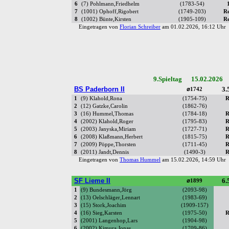
6
(7) Pohlmann,Friedhelm
(1783-54)
7
(1001) Ophoff,Rigobert
(1749-203)
R
8
(1002) Bünte,Kirsten
(1905-109)
R
Eingetragen von
Florian Schreiber
am 01.02.2026, 16:12 Uh
9.Spieltag 15.02.2026 
BS Paderborn II
3.
⌀1742
1
(9) Klahold,Rona
(1754-75)
R
2
(12) Gatzke,Carolin
(1862-76)
3
(16) Hummel,Thomas
(1784-18)
R
4
(2002) Klahold,Roger
(1795-83)
R
5
(2003) Janyska,Miriam
(1727-71)
R
6
(2008) Klaßmann,Herbert
(1815-75)
R
7
(2009) Pöppe,Thorsten
(1711-45)
R
8
(2011) Jandt,Dennis
(1490-3)
R
Eingetragen von
Thomas Hummel
am 15.02.2026, 14:59 Uh
SF Lieme II
6.
⌀1899
1
(9) Bundesmann,Jörg
(2093-98)
2
(13) Oelschläger,Lennart
(1983-69)
3
(15) Stork,Joachim
(1909-157)
4
(16) Sieg,Karsten
(1975-50)
R
5
(2001) Langenhop,Lars
(1904-98)
6
(2002) Kimura,Jonas
(1709-86)