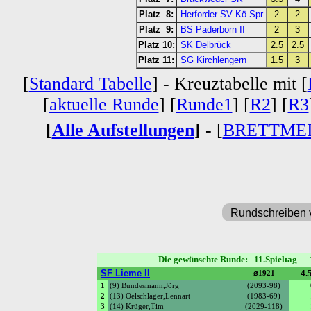
Platz 8:
Herforder SV Kö.Spr.
2
2
Platz 9:
BS Paderborn II
2
3
Platz 10:
SK Delbrück
2.5
2.5
Platz 11:
SG Kirchlengern
1.5
3
[
Standard Tabelle
] - Kreuztabelle mit [
[
aktuelle Runde
] [
Runde1
] [
R2
] [
R3
[
Alle Aufstellungen
]
- [
BRETTME
Rundschreiben 
Die gewünschte Runde: 11.Spieltag 
SF Lieme II
4.5
⌀1921
1
(9) Bundesmann,Jörg
(2093-98)
2
(13) Oelschläger,Lennart
(1983-69)
3
(14) Krüger,Tim
(2029-118)