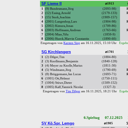
SF Lieme II
⌀1913
1
(9) Bundesmann,Jörg
(2093-98)
2
(12) Essing,Arnold
(2179-133)
3
(15) Stork,Joachim
(1909-157)
4
(2001) Langenhop,Lars
(1904-98)
5
(2002) Kimura,Jonas
(1709-86)
6
(2003) Hoffmann,Andreas
(1763-66)
7
(2004) Miao,Yifu
(1859-9)
8
(2006) Hueck,Marvin Constantin
(1890-60)
Eingetragen von
Karsten Sieg
am 16.11.2025, 15:10 Uhr
Ergebn
SG Kirchlengern
⌀1701
1
(2) Dilger,Tim
(1884-80)
2
(3) Knollmann,Benjamin
(1840-128)
3
(4) Meyer zu Knolle,Marius
(1811-30)
4
(5) Windmann,Jörg
(1790-69)
5
(8) Brüggemann,Jan Lucas
(1693-71)
6
(1001) Ott,Helmut
(1750-111)
7
(1004) Stüwe,Dieter
(1509-152)
8
(1005) Kalf,Yannick Nicolai
(1327-3)
Eingetragen von
Tim Dilger
am 16.11.2025, 18:21 Uhr
Ergebn
6.Spieltag 07.12.2025 R
SV Kö.Spr. Lemgo
5
⌀1905