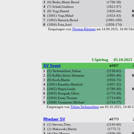
3
(6) Besler,Mattis Bernd
(1798-58)
4
(7) Schalt,Guideon
(1822-97)
5
(8) Vogt,Hamid
(1826-64)
R
6
(1001) Vogt,Milad
(1653-43)
R
7
(1002) Hanisch,Bernd
(1995-109)
8
(1004) Fritz,Axel
(1858-174)
Eingetragen von
Thomas Klemme
am 14.09.2025, 16:00 U
3.Spieltag 05.10.2025
SV Soest
⌀1857
1
(1) Tscheuschner,Tobias
(2130-62)
2
(5) Keßler,Sören Sebastian
(1965-40)
R
3
(8) Koch,Martin
(1916-75)
4
(1001) Kasubke,Manfred
(1857-31)
5
(1002) Hügel,Guido
(1790-40)
R
6
(1003) Dongash,Viktor
(1773-19)
7
(1004) Enste,Thomas
(1714-60)
8
(1008) Trompeter,Michael
(1714-77)
Eingetragen von
Tobias Tscheuschner
am 05.10.2025, 14:40
Rhedaer SV
⌀1773
1
(1) Stevens,Titus
(2145-66)
2
(2) Makowski,Martin
(1775-7)
3
(4) Otto,Marcus
(1836-59)
R