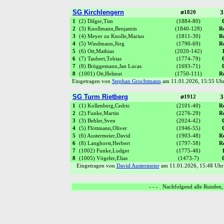
SG Kirchlengern
3
⌀1820
1
(2) Dilger,Tim
(1884-80)
2
(3) Knollmann,Benjamin
(1840-128)
R
3
(4) Meyer zu Knolle,Marius
(1811-30)
R
4
(5) Windmann,Jörg
(1790-69)
R
5
(6) Ott,Mathias
(2020-142)
6
(7) Taubert,Tobias
(1774-79)
7
(8) Brüggemann,Jan Lucas
(1693-71)
8
(1001) Ott,Helmut
(1750-111)
R
Eingetragen von
Stephan Grochtmann
am 11.01.2026, 15:55 U
SG Turm Rietberg
3
⌀1912
1
(1) Kollenberg,Cedric
(2101-40)
R
2
(2) Funke,Martin
(2276-29)
R
3
(3) Behler,Sven
(2024-42)
4
(5) Flöttmann,Oliver
(1946-55)
5
(6) Austermeier,David
(1903-48)
R
6
(8) Langhorst,Herbert
(1797-58)
R
7
(1002) Funke,Ludger
(1775-46)
8
(1005) Vögeler,Elias
(1473-7)
Eingetragen von
David Austermeier
am 11.01.2026, 15:48 U
- - - Nachfolgend alle Runden, 