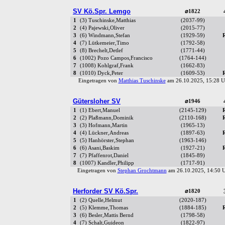
SV Kö.Spr. Lemgo
⌀1822
1
(3) Tuschinske,Matthias
(2037-99)
2
(4) Pajewski,Oliver
(2015-77)
3
(6) Windmann,Stefan
(1929-59)
4
(7) Lütkemeier,Timo
(1792-58)
5
(8) Brechelt,Detlef
(1771-44)
6
(1002) Pozo Campos,Francisco
(1764-144)
7
(1008) Kohlgraf,Frank
(1662-83)
8
(1010) Dyck,Peter
(1609-53)
Eingetragen von
Matthias Tuschinske
am 26.10.2025, 15:28
Gütersloher SV
⌀1946
1
(1) Ebert,Manuel
(2145-129)
2
(2) Plaßmann,Dominik
(2110-168)
3
(3) Hofmann,Martin
(1965-13)
4
(4) Lückner,Andreas
(1897-63)
5
(5) Hanhörster,Stephan
(1963-146)
6
(6) Asani,Baskim
(1927-21)
7
(7) Pfaffenrot,Daniel
(1845-89)
8
(1007) Kandler,Philipp
(1717-91)
Eingetragen von
Stephan Grochtmann
am 26.10.2025, 14:50
Herforder SV Kö.Spr.
⌀1820
1
(2) Quelle,Helmut
(2020-187)
2
(5) Klemme,Thomas
(1884-185)
3
(6) Besler,Mattis Bernd
(1798-58)
4
(7) Schalt,Guideon
(1822-97)