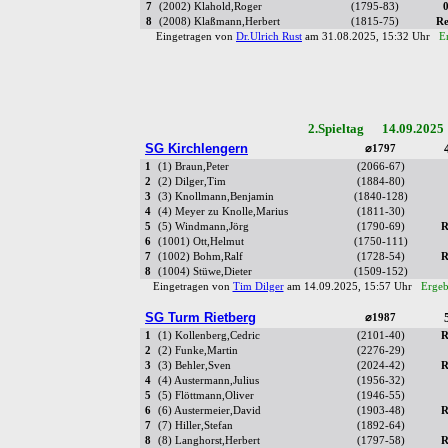
7
(2002) Klahold,Roger
(1795-83)
0
8
(2008) Klaßmann,Herbert
(1815-75)
Re
Eingetragen von
Dr.Ulrich Rust
am 31.08.2025, 15:32 Uhr
E
2.Spieltag 14.09.2025
SG Kirchlengern
⌀1797
1
(1) Braun,Peter
(2066-67)
2
(2) Dilger,Tim
(1884-80)
3
(3) Knollmann,Benjamin
(1840-128)
4
(4) Meyer zu Knolle,Marius
(1811-30)
5
(5) Windmann,Jörg
(1790-69)
R
6
(1001) Ott,Helmut
(1750-111)
7
(1002) Bohm,Ralf
(1728-54)
R
8
(1004) Stüwe,Dieter
(1509-152)
Eingetragen von
Tim Dilger
am 14.09.2025, 15:57 Uhr
Ergeb
SG Turm Rietberg
⌀1987
1
(1) Kollenberg,Cedric
(2101-40)
R
2
(2) Funke,Martin
(2276-29)
3
(3) Behler,Sven
(2024-42)
R
4
(4) Austermann,Julius
(1956-32)
5
(5) Flöttmann,Oliver
(1946-55)
6
(6) Austermeier,David
(1903-48)
R
7
(7) Hiller,Stefan
(1892-64)
8
(8) Langhorst,Herbert
(1797-58)
R