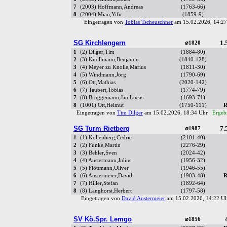
7
(2003) Hoffmann,Andreas
(1763-66)
8
(2004) Miao,Yifu
(1859-9)
Eingetragen von
Tobias Tscheuschner
am 15.02.2026, 14:
SG Kirchlengern
1.
⌀1820
1
(2) Dilger,Tim
(1884-80)
2
(3) Knollmann,Benjamin
(1840-128)
3
(4) Meyer zu Knolle,Marius
(1811-30)
4
(5) Windmann,Jörg
(1790-69)
5
(6) Ott,Mathias
(2020-142)
6
(7) Taubert,Tobias
(1774-79)
7
(8) Brüggemann,Jan Lucas
(1693-71)
8
(1001) Ott,Helmut
(1750-111)
R
Eingetragen von
Tim Dilger
am 15.02.2026, 18:34 Uhr
Ergebn
SG Turm Rietberg
7.
⌀1987
1
(1) Kollenberg,Cedric
(2101-40)
2
(2) Funke,Martin
(2276-29)
3
(3) Behler,Sven
(2024-42)
4
(4) Austermann,Julius
(1956-32)
5
(5) Flöttmann,Oliver
(1946-55)
6
(6) Austermeier,David
(1903-48)
R
7
(7) Hiller,Stefan
(1892-64)
8
(8) Langhorst,Herbert
(1797-58)
Eingetragen von
David Austermeier
am 15.02.2026, 14:22 
SV Kö.Spr. Lemgo
⌀1856