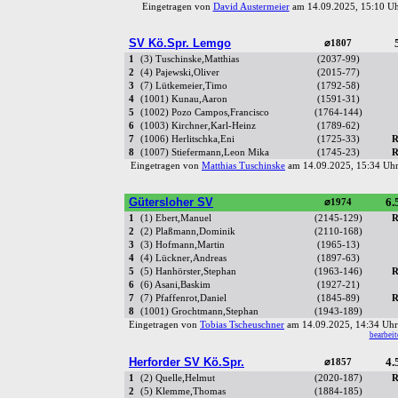
Eingetragen von
David Austermeier
am 14.09.2025, 15:10 
SV Kö.Spr. Lemgo
⌀1807
1
(3) Tuschinske,Matthias
(2037-99)
2
(4) Pajewski,Oliver
(2015-77)
3
(7) Lütkemeier,Timo
(1792-58)
4
(1001) Kunau,Aaron
(1591-31)
5
(1002) Pozo Campos,Francisco
(1764-144)
6
(1003) Kirchner,Karl-Heinz
(1789-62)
7
(1006) Herlitschka,Eni
(1725-33)
R
8
(1007) Stiefermann,Leon Mika
(1745-23)
R
Eingetragen von
Matthias Tuschinske
am 14.09.2025, 15:34 U
Gütersloher SV
6.
⌀1974
1
(1) Ebert,Manuel
(2145-129)
R
2
(2) Plaßmann,Dominik
(2110-168)
3
(3) Hofmann,Martin
(1965-13)
4
(4) Lückner,Andreas
(1897-63)
5
(5) Hanhörster,Stephan
(1963-146)
R
6
(6) Asani,Baskim
(1927-21)
7
(7) Pfaffenrot,Daniel
(1845-89)
R
8
(1001) Grochtmann,Stephan
(1943-189)
Eingetragen von
Tobias Tscheuschner
am 14.09.2025, 14:34 U
bearbeit
Herforder SV Kö.Spr.
4.
⌀1857
1
(2) Quelle,Helmut
(2020-187)
R
2
(5) Klemme,Thomas
(1884-185)