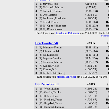
1
(1) Stevens,Titus
(2145-66)
Re
2
(2) Makowski,Martin
(1775-7)
0
3
(3) Biernath,Thomas
(1931-108)
0
4
(4) Otto,Marcus
(1836-59)
1
5
(7) Pohlmann,Friedhelm
(1783-54)
0
6
(8) Erfeldt,Frank
(1748-113)
Re
7
(1001) Ophoff,Rigobert
(1749-203)
Re
8
(1002) Bünte,Kirsten
(1905-109)
1
Eingetragen von
Friedhelm Pohlmann
am 24.08.2025, 15:17 
bearbeit
Brackweder SK
4
⌀1935
1
(1) Schreiber,Florian
(2049-112)
0
2
(2) Johnen,Daniel
(2079-114)
Re
3
(3) Wolf,Norbert
(2040-111)
0
4
(4) Stephan,Gunther
(1874-230)
Re
5
(6) Lehmann,Martin
(1819-182)
Re
6
(7) Küpper,Victor
(1851-73)
Re
7
(8) Küsters,Dirk
(1808-72)
1
8
(1002) Mikulski,Georg
(1958-52)
1
Eingetragen von
Florian Schreiber
am 31.08.2025, 16:42 Uh
BS Paderborn II
2
⌀1819
1
(10) Wolek,Lukas
(1893-24)
Re
2
(12) Gatzke,Carolin
(1862-76)
0
3
(13) Ilskens,Linus
(1826-11)
0
4
(14) Pickhard,Tobias
(1733-67)
Re
5
(15) Rogalski,Niclas
(1840-57)
Re
6
(16) Hummel,Thomas
(1784-18)
0