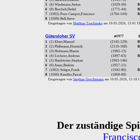
5
(6) Windmann,Stefan
(1929-59)
R
6
(8) Brechelt,Detlef
(1771-44)
R
7
(1002) Pozo Campos,Francisco
(1764-144)
R
8
(1009) Bell,Steve
Eingetragen von
Matthias Tuschinske
am 10.05.2026, 15:01 
Gütersloher SV
6
⌀1977
1
(1) Ebert,Manuel
(2145-129)
R
2
(2) Plaßmann,Dominik
(2110-168)
R
3
(3) Hofmann,Martin
(1965-13)
4
(4) Lückner,Andreas
(1897-63)
R
5
(5) Hanhörster,Stephan
(1963-146)
6
(6) Asani,Baskim
(1927-21)
7
(1002) Seliger,Frank
(1942-80)
R
8
(1006) Kandler,Pascal
(1869-89)
Eingetragen von
Stephan Grochtmann
am 10.05.2026, 15:18
Der zuständige Spie
Francis