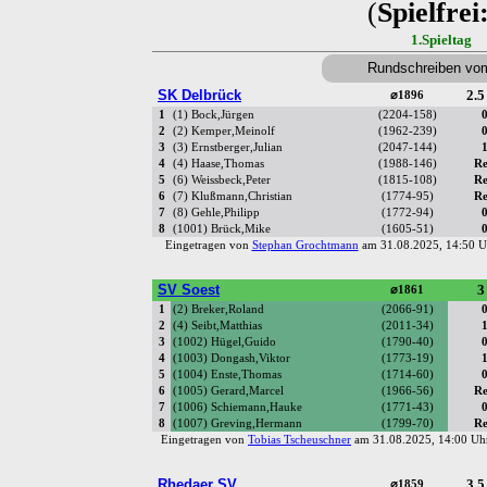
(
Spielfrei
1.Spieltag
Rundschreiben vo
SK Delbrück
2.5
⌀1896
1
(1) Bock,Jürgen
(2204-158)
0
2
(2) Kemper,Meinolf
(1962-239)
0
3
(3) Ernstberger,Julian
(2047-144)
1
4
(4) Haase,Thomas
(1988-146)
Re
5
(6) Weissbeck,Peter
(1815-108)
Re
6
(7) Klußmann,Christian
(1774-95)
Re
7
(8) Gehle,Philipp
(1772-94)
0
8
(1001) Brück,Mike
(1605-51)
0
Eingetragen von
Stephan Grochtmann
am 31.08.2025, 14:50
SV Soest
3
⌀1861
1
(2) Breker,Roland
(2066-91)
0
2
(4) Seibt,Matthias
(2011-34)
1
3
(1002) Hügel,Guido
(1790-40)
0
4
(1003) Dongash,Viktor
(1773-19)
1
5
(1004) Enste,Thomas
(1714-60)
0
6
(1005) Gerard,Marcel
(1966-56)
Re
7
(1006) Schiemann,Hauke
(1771-43)
0
8
(1007) Greving,Hermann
(1799-70)
Re
Eingetragen von
Tobias Tscheuschner
am 31.08.2025, 14:00 
Rhedaer SV
3.5
⌀1859