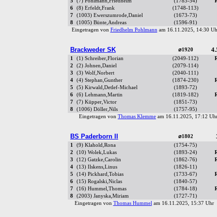
5
(7) Pohlmann,Friedhelm
(1783-54)
6
(8) Erfeldt,Frank
(1748-113)
7
(1003) Ewerszumrode,Daniel
(1673-73)
8
(1005) Bünte,Andreas
(1596-91)
Eingetragen von
Friedhelm Pohlmann
am 16.11.2025, 14:30 
Brackweder SK
4.
⌀1920
1
(1) Schreiber,Florian
(2049-112)
2
(2) Johnen,Daniel
(2079-114)
3
(3) Wolf,Norbert
(2040-111)
4
(4) Stephan,Gunther
(1874-230)
5
(5) Kirwald,Detlef-Michael
(1893-72)
6
(6) Lehmann,Martin
(1819-182)
7
(7) Küpper,Victor
(1851-73)
8
(1006) Döller,Nils
(1757-95)
Eingetragen von
Thomas Klemme
am 16.11.2025, 17:12 U
BS Paderborn II
⌀1802
1
(9) Klahold,Rona
(1754-75)
2
(10) Wolek,Lukas
(1893-24)
3
(12) Gatzke,Carolin
(1862-76)
4
(13) Ilskens,Linus
(1826-11)
5
(14) Pickhard,Tobias
(1733-67)
6
(15) Rogalski,Niclas
(1840-57)
7
(16) Hummel,Thomas
(1784-18)
8
(2003) Janyska,Miriam
(1727-71)
Eingetragen von
Thomas Hummel
am 16.11.2025, 15:37 Uh