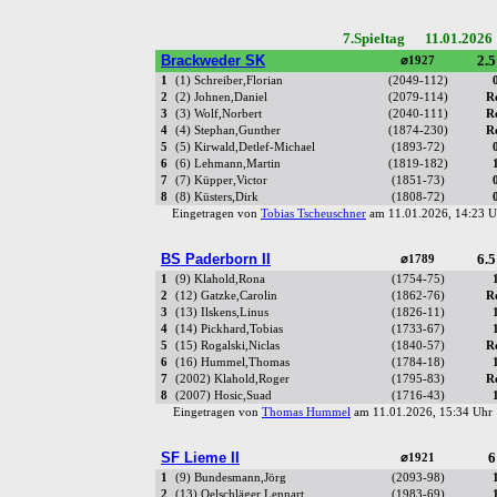
7.Spieltag 11.01.2026
Brackweder SK
2.5
⌀1927
1
(1) Schreiber,Florian
(2049-112)
2
(2) Johnen,Daniel
(2079-114)
R
3
(3) Wolf,Norbert
(2040-111)
R
4
(4) Stephan,Gunther
(1874-230)
R
5
(5) Kirwald,Detlef-Michael
(1893-72)
6
(6) Lehmann,Martin
(1819-182)
7
(7) Küpper,Victor
(1851-73)
8
(8) Küsters,Dirk
(1808-72)
Eingetragen von
Tobias Tscheuschner
am 11.01.2026, 14:23
BS Paderborn II
6.5
⌀1789
1
(9) Klahold,Rona
(1754-75)
2
(12) Gatzke,Carolin
(1862-76)
R
3
(13) Ilskens,Linus
(1826-11)
4
(14) Pickhard,Tobias
(1733-67)
5
(15) Rogalski,Niclas
(1840-57)
R
6
(16) Hummel,Thomas
(1784-18)
7
(2002) Klahold,Roger
(1795-83)
R
8
(2007) Hosic,Suad
(1716-43)
Eingetragen von
Thomas Hummel
am 11.01.2026, 15:34 Uh
SF Lieme II
6
⌀1921
1
(9) Bundesmann,Jörg
(2093-98)
2
(13) Oelschläger,Lennart
(1983-69)