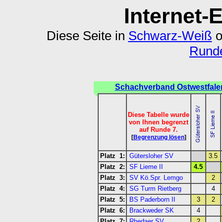
Internet-
Diese Seite in
Schwarz-Weiß
o
Runde
Schachverband Ostwestfale
Diese Tabelle wurde
von Ihnen begrenzt
auf Runde 7.
[
Begrenzung lösen
]
Platz 1:
Gütersloher SV
3.5
Platz 2:
SF Lieme II
4.5
Platz 3:
SV Kö.Spr. Lemgo
2
Platz 4:
SG Turm Rietberg
4
Platz 5:
BS Paderborn II
3
2
Platz 6:
Brackweder SK
4
Platz 7:
Rhedaer SV
2