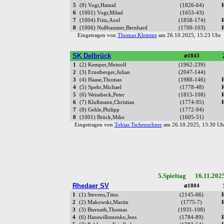
5
(8) Vogt,Hamid
(1826-64)
6
(1001) Vogt,Milad
(1653-43)
7
(1004) Fritz,Axel
(1858-174)
8
(1006) Nußbaumer,Bernhard
(1700-103)
Eingetragen von
Thomas Klemme
am 26.10.2025, 15:23 Uh
SK Delbrück
⌀1843
1
(2) Kemper,Meinolf
(1962-239)
2
(3) Ernstberger,Julian
(2047-144)
3
(4) Haase,Thomas
(1988-146)
4
(5) Spehr,Michael
(1778-48)
5
(6) Weissbeck,Peter
(1815-108)
6
(7) Klußmann,Christian
(1774-95)
7
(8) Gehle,Philipp
(1772-94)
8
(1001) Brück,Mike
(1605-51)
Eingetragen von
Tobias Tscheuschner
am 26.10.2025, 13:30 
5.Spieltag 16.11.202
Rhedaer SV
⌀1804
1
(1) Stevens,Titus
(2145-66)
2
(2) Makowski,Martin
(1775-7)
3
(3) Biernath,Thomas
(1931-108)
4
(6) Hanswillemenke,Jens
(1784-89)