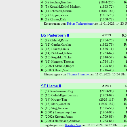
4
(4) Stephan,Gunther
(1874-230)
R
5
(5) Kirwald,Detlef-Michael
(1893-72)
6
(6) Lehmann,Martin
(1819-182)
7
(7) Küpper,Victor
(1851-73)
8
(8) Küsters,Dirk
(1808-72)
Eingetragen von
Tobias Tscheuschner
am 11.01.2026, 14:23
BS Paderborn II
6.5
⌀1789
1
(9) Klahold,Rona
(1754-75)
2
(12) Gatzke,Carolin
(1862-76)
R
3
(13) Ilskens,Linus
(1826-11)
4
(14) Pickhard,Tobias
(1733-67)
5
(15) Rogalski,Niclas
(1840-57)
R
6
(16) Hummel,Thomas
(1784-18)
7
(2002) Klahold,Roger
(1795-83)
R
8
(2007) Hosic,Suad
(1716-43)
Eingetragen von
Thomas Hummel
am 11.01.2026, 15:34 Uh
SF Lieme II
6
⌀1921
1
(9) Bundesmann,Jörg
(2093-98)
2
(13) Oelschläger,Lennart
(1983-69)
3
(14) Krüger,Tim
(2029-118)
R
4
(15) Stork,Joachim
(1909-157)
R
5
(16) Sieg,Karsten
(1975-50)
6
(2001) Langenhop,Lars
(1904-98)
7
(2002) Kimura,Jonas
(1709-86)
R
8
(2003) Hoffmann,Andreas
(1763-66)
R
Eingetragen von
Karsten Sieg
am 11.01.2026, 14:27 Uhr
Erge