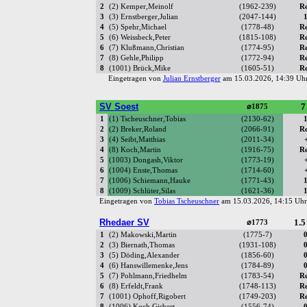
2
(2) Kemper,Meinolf
(1962-239)
R
3
(3) Ernstberger,Julian
(2047-144)
4
(5) Spehr,Michael
(1778-48)
R
5
(6) Weissbeck,Peter
(1815-108)
R
6
(7) Klußmann,Christian
(1774-95)
R
7
(8) Gehle,Philipp
(1772-94)
R
8
(1001) Brück,Mike
(1605-51)
R
Eingetragen von
Julian Ernstberger
am 15.03.2026, 14:39 U
SV Soest
7
⌀1875
1
(1) Tscheuschner,Tobias
(2130-62)
2
(2) Breker,Roland
(2066-91)
R
3
(4) Seibt,Matthias
(2011-34)
4
(8) Koch,Martin
(1916-75)
R
5
(1003) Dongash,Viktor
(1773-19)
6
(1004) Enste,Thomas
(1714-60)
7
(1006) Schiemann,Hauke
(1771-43)
8
(1009) Schlüter,Silas
(1621-36)
Eingetragen von
Tobias Tscheuschner
am 15.03.2026, 14:15 U
Rhedaer SV
1.5
⌀1773
1
(2) Makowski,Martin
(1775-7)
2
(3) Biernath,Thomas
(1931-108)
3
(5) Döding,Alexander
(1856-60)
4
(6) Hanswillemenke,Jens
(1784-89)
5
(7) Pohlmann,Friedhelm
(1783-54)
R
6
(8) Erfeldt,Frank
(1748-113)
R
7
(1001) Ophoff,Rigobert
(1749-203)
R
8
(1006) Koch,Gisbert
(1556-74)