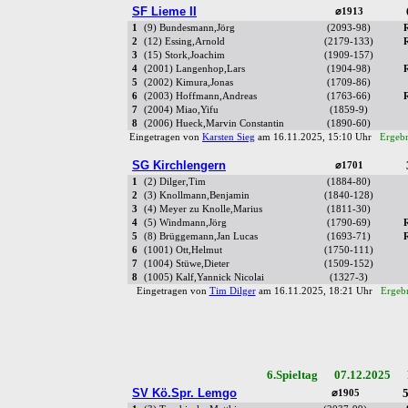
SF Lieme II
⌀1913
1
(9) Bundesmann,Jörg
(2093-98)
2
(12) Essing,Arnold
(2179-133)
3
(15) Stork,Joachim
(1909-157)
4
(2001) Langenhop,Lars
(1904-98)
5
(2002) Kimura,Jonas
(1709-86)
6
(2003) Hoffmann,Andreas
(1763-66)
7
(2004) Miao,Yifu
(1859-9)
8
(2006) Hueck,Marvin Constantin
(1890-60)
Eingetragen von
Karsten Sieg
am 16.11.2025, 15:10 Uhr
Ergebn
SG Kirchlengern
⌀1701
1
(2) Dilger,Tim
(1884-80)
2
(3) Knollmann,Benjamin
(1840-128)
3
(4) Meyer zu Knolle,Marius
(1811-30)
4
(5) Windmann,Jörg
(1790-69)
5
(8) Brüggemann,Jan Lucas
(1693-71)
6
(1001) Ott,Helmut
(1750-111)
7
(1004) Stüwe,Dieter
(1509-152)
8
(1005) Kalf,Yannick Nicolai
(1327-3)
Eingetragen von
Tim Dilger
am 16.11.2025, 18:21 Uhr
Ergebn
6.Spieltag 07.12.2025 R
SV Kö.Spr. Lemgo
5
⌀1905