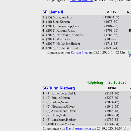
Eingetragen von
Thomas Hummel
am 05.10.2025, 14:07 U
SF Lieme II
6.
⌀1815
1
(15) Stork,Joachim
(1909-157)
2
(16) Sieg,Karsten
(1975-50)
3
(2001) Langenhop,Lars
(1904-98)
4
(2002) Kimura,Jonas
(1709-86)
R
5
(2003) Hoffmann,Andreas
(1763-66)
6
(2004) Miao,Yifu
(1859-9)
7
(2007) Holländer,Holger
(1711-33)
8
(2008) Köhler,Wilfried
(1693-74)
Eingetragen von
Karsten Sieg
am 05.10.2025, 14:32 Uhr
Er
[
4.Spieltag 26.10.2025 
SG Turm Rietberg
⌀1960
1
(1) Kollenberg,Cedric
(2101-40)
2
(2) Funke,Martin
(2276-29)
3
(3) Behler,Sven
(2024-42)
4
(5) Flöttmann,Oliver
(1946-55)
5
(6) Austermeier,David
(1903-48)
6
(7) Hiller,Stefan
(1892-64)
7
(8) Langhorst,Herbert
(1797-58)
8
(1001) Trost,Michael
(1744-64)
Eingetragen von
David Austermeier
am 26.10.2025, 16:07 Uh