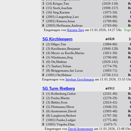
3
(14) Krüger,Tim
(2029-118)
R
4
(15) Stork,Joachim
(1909-157)
R
5
(16) Sieg,Karsten
(1975-50)
6
(2001) Langenhop,Lars
(1904-98)
7
(2002) Kimura,Jonas
(1709-86)
R
8
(2003) Hoffmann,Andreas
(1763-66)
R
Eingetragen von
Karsten Sieg
am 11.01.2026, 14:27 Uhr
Erge
SG Kirchlengern
3
⌀1820
1
(2) Dilger,Tim
(1884-80)
2
(3) Knollmann,Benjamin
(1840-128)
R
3
(4) Meyer zu Knolle,Marius
(1811-30)
R
4
(5) Windmann,Jörg
(1790-69)
R
5
(6) Ott,Mathias
(2020-142)
6
(7) Taubert,Tobias
(1774-79)
7
(8) Brüggemann,Jan Lucas
(1693-71)
8
(1001) Ott,Helmut
(1750-111)
R
Eingetragen von
Stephan Grochtmann
am 11.01.2026, 15:55 U
SG Turm Rietberg
3
⌀1912
1
(1) Kollenberg,Cedric
(2101-40)
R
2
(2) Funke,Martin
(2276-29)
R
3
(3) Behler,Sven
(2024-42)
4
(5) Flöttmann,Oliver
(1946-55)
5
(6) Austermeier,David
(1903-48)
R
6
(8) Langhorst,Herbert
(1797-58)
R
7
(1002) Funke,Ludger
(1775-46)
8
(1005) Vögeler,Elias
(1473-7)
Eingetragen von
David Austermeier
am 11.01.2026, 15:48 U