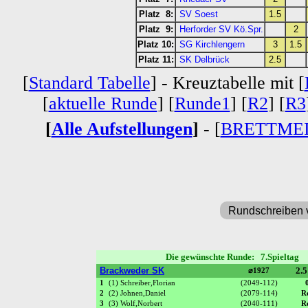
Platz 8:
SV Soest
1.5
Platz 9:
Herforder SV Kö.Spr.
2
Platz 10:
SG Kirchlengern
3
1.5
Platz 11:
SK Delbrück
2.5
[
Standard Tabelle
] - Kreuztabelle mit [
[
aktuelle Runde
] [
Runde1
] [
R2
] [
R3
[
Alle Aufstellungen
]
- [
BRETTME
Rundschreiben 
Die gewünschte Runde: 7.Spieltag
Brackweder SK
2.5
⌀1927
1
(1) Schreiber,Florian
(2049-112)
2
(2) Johnen,Daniel
(2079-114)
R
3
(3) Wolf,Norbert
(2040-111)
R