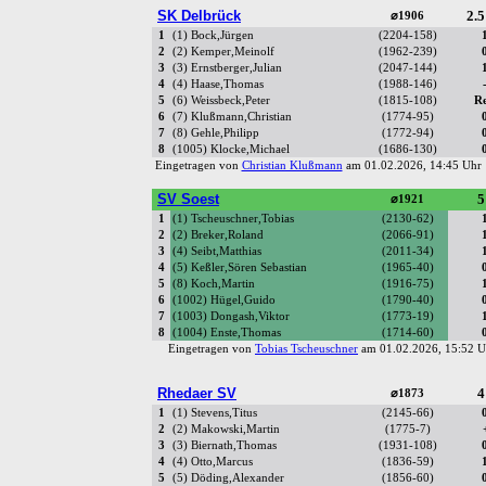
SK Delbrück
2.5
⌀1906
1
(1) Bock,Jürgen
(2204-158)
2
(2) Kemper,Meinolf
(1962-239)
3
(3) Ernstberger,Julian
(2047-144)
4
(4) Haase,Thomas
(1988-146)
5
(6) Weissbeck,Peter
(1815-108)
R
6
(7) Klußmann,Christian
(1774-95)
7
(8) Gehle,Philipp
(1772-94)
8
(1005) Klocke,Michael
(1686-130)
Eingetragen von
Christian Klußmann
am 01.02.2026, 14:45 Uh
SV Soest
5
⌀1921
1
(1) Tscheuschner,Tobias
(2130-62)
2
(2) Breker,Roland
(2066-91)
3
(4) Seibt,Matthias
(2011-34)
4
(5) Keßler,Sören Sebastian
(1965-40)
5
(8) Koch,Martin
(1916-75)
6
(1002) Hügel,Guido
(1790-40)
7
(1003) Dongash,Viktor
(1773-19)
8
(1004) Enste,Thomas
(1714-60)
Eingetragen von
Tobias Tscheuschner
am 01.02.2026, 15:52
Rhedaer SV
4
⌀1873
1
(1) Stevens,Titus
(2145-66)
2
(2) Makowski,Martin
(1775-7)
3
(3) Biernath,Thomas
(1931-108)
4
(4) Otto,Marcus
(1836-59)
5
(5) Döding,Alexander
(1856-60)