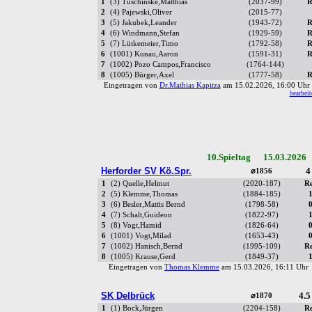
1
(3) Tuschinske,Matthias
(2037-99)
R
2
(4) Pajewski,Oliver
(2015-77)
3
(5) Jakubek,Leander
(1943-72)
R
4
(6) Windmann,Stefan
(1929-59)
R
5
(7) Lütkemeier,Timo
(1792-58)
R
6
(1001) Kunau,Aaron
(1591-31)
R
7
(1002) Pozo Campos,Francisco
(1764-144)
8
(1005) Bürger,Axel
(1777-58)
R
Eingetragen von
Dr.Mathias Kapitza
am 15.02.2026, 16:00 Uh
bearbeit
10.Spieltag 15.03.2026
Herforder SV Kö.Spr.
4
⌀1856
1
(2) Quelle,Helmut
(2020-187)
R
2
(5) Klemme,Thomas
(1884-185)
3
(6) Besler,Mattis Bernd
(1798-58)
4
(7) Schalt,Guideon
(1822-97)
5
(8) Vogt,Hamid
(1826-64)
6
(1001) Vogt,Milad
(1653-43)
7
(1002) Hanisch,Bernd
(1995-109)
R
8
(1005) Krause,Gerd
(1849-37)
Eingetragen von
Thomas Klemme
am 15.03.2026, 16:11 Uh
SK Delbrück
4.5
⌀1870
1
(1) Bock,Jürgen
(2204-158)
R