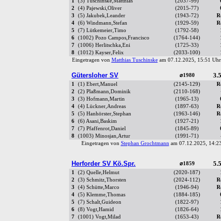
1
(3) Tuschinske,Matthias
(2037-99)
2
(4) Pajewski,Oliver
(2015-77)
3
(5) Jakubek,Leander
(1943-72)
R
4
(6) Windmann,Stefan
(1929-59)
R
5
(7) Lütkemeier,Timo
(1792-58)
6
(1002) Pozo Campos,Francisco
(1764-144)
7
(1006) Herlitschka,Eni
(1725-33)
8
(1012) Kayser,Felix
(2033-100)
Eingetragen von
Matthias Tuschinske
am 07.12.2025, 15:51 U
Gütersloher SV
3.5
⌀1980
1
(1) Ebert,Manuel
(2145-129)
R
2
(2) Plaßmann,Dominik
(2110-168)
3
(3) Hofmann,Martin
(1965-13)
4
(4) Lückner,Andreas
(1897-63)
R
5
(5) Hanhörster,Stephan
(1963-146)
R
6
(6) Asani,Baskim
(1927-21)
7
(7) Pfaffenrot,Daniel
(1845-89)
8
(1003) Minosjan,Artur
(1991-71)
Eingetragen von
Stephan Grochtmann
am 07.12.2025, 14:
Herforder SV Kö.Spr.
5.5
⌀1859
1
(2) Quelle,Helmut
(2020-187)
2
(3) Schmitz,Thorsten
(2024-112)
R
3
(4) Schütte,Marco
(1946-94)
R
4
(5) Klemme,Thomas
(1884-185)
5
(7) Schalt,Guideon
(1822-97)
6
(8) Vogt,Hamid
(1826-64)
7
(1001) Vogt,Milad
(1653-43)
R