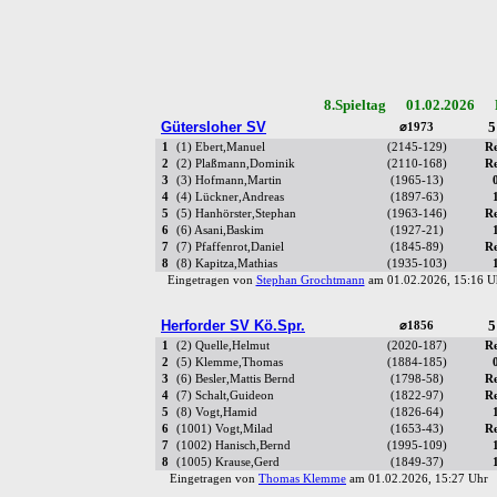
8.Spieltag 01.02.2026 R
Gütersloher SV
5
⌀1973
1
(1) Ebert,Manuel
(2145-129)
R
2
(2) Plaßmann,Dominik
(2110-168)
R
3
(3) Hofmann,Martin
(1965-13)
4
(4) Lückner,Andreas
(1897-63)
5
(5) Hanhörster,Stephan
(1963-146)
R
6
(6) Asani,Baskim
(1927-21)
7
(7) Pfaffenrot,Daniel
(1845-89)
R
8
(8) Kapitza,Mathias
(1935-103)
Eingetragen von
Stephan Grochtmann
am 01.02.2026, 15:16
Herforder SV Kö.Spr.
5
⌀1856
1
(2) Quelle,Helmut
(2020-187)
R
2
(5) Klemme,Thomas
(1884-185)
3
(6) Besler,Mattis Bernd
(1798-58)
R
4
(7) Schalt,Guideon
(1822-97)
R
5
(8) Vogt,Hamid
(1826-64)
6
(1001) Vogt,Milad
(1653-43)
R
7
(1002) Hanisch,Bernd
(1995-109)
8
(1005) Krause,Gerd
(1849-37)
Eingetragen von
Thomas Klemme
am 01.02.2026, 15:27 Uh