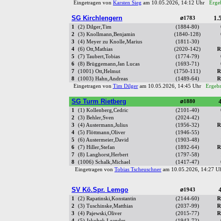
Eingetragen von
Karsten Sieg
am 10.05.2026, 14:12 Uhr
Ergeb
SG Kirchlengern
1.5
⌀1783
1
(2) Dilger,Tim
(1884-80)
2
(3) Knollmann,Benjamin
(1840-128)
3
(4) Meyer zu Knolle,Marius
(1811-30)
4
(6) Ott,Mathias
(2020-142)
R
5
(7) Taubert,Tobias
(1774-79)
6
(8) Brüggemann,Jan Lucas
(1693-71)
7
(1001) Ott,Helmut
(1750-111)
R
8
(1003) Hahn,Andreas
(1489-64)
R
Eingetragen von
Tim Dilger
am 10.05.2026, 14:45 Uhr
Ergebn
SG Turm Rietberg
4
⌀1880
1
(1) Kollenberg,Cedric
(2101-40)
2
(3) Behler,Sven
(2024-42)
3
(4) Austermann,Julius
(1956-32)
R
4
(5) Flöttmann,Oliver
(1946-55)
5
(6) Austermeier,David
(1903-48)
6
(7) Hiller,Stefan
(1892-64)
R
7
(8) Langhorst,Herbert
(1797-58)
8
(1006) Schalk,Michael
(1417-47)
Eingetragen von
Tobias Tscheuschner
am 10.05.2026, 14:27 
SV Kö.Spr. Lemgo
4
⌀1943
1
(2) Rapatinski,Konstantin
(2144-60)
R
2
(3) Tuschinske,Matthias
(2037-99)
R
3
(4) Pajewski,Oliver
(2015-77)
R
4
(5) Jakubek,Leander
(1943-72)