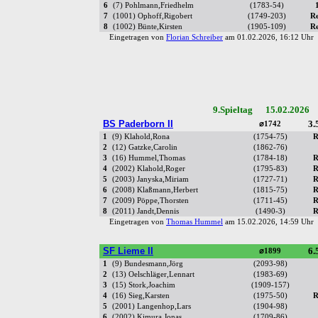
6
(7) Pohlmann,Friedhelm
(1783-54)
7
(1001) Ophoff,Rigobert
(1749-203)
R
8
(1002) Bünte,Kirsten
(1905-109)
R
Eingetragen von
Florian Schreiber
am 01.02.2026, 16:12 Uh
9.Spieltag 15.02.2026 
BS Paderborn II
3.
⌀1742
1
(9) Klahold,Rona
(1754-75)
R
2
(12) Gatzke,Carolin
(1862-76)
3
(16) Hummel,Thomas
(1784-18)
R
4
(2002) Klahold,Roger
(1795-83)
R
5
(2003) Janyska,Miriam
(1727-71)
R
6
(2008) Klaßmann,Herbert
(1815-75)
R
7
(2009) Pöppe,Thorsten
(1711-45)
R
8
(2011) Jandt,Dennis
(1490-3)
R
Eingetragen von
Thomas Hummel
am 15.02.2026, 14:59 Uh
SF Lieme II
6.
⌀1899
1
(9) Bundesmann,Jörg
(2093-98)
2
(13) Oelschläger,Lennart
(1983-69)
3
(15) Stork,Joachim
(1909-157)
4
(16) Sieg,Karsten
(1975-50)
R
5
(2001) Langenhop,Lars
(1904-98)
6
(2002) Kimura,Jonas
(1709-86)