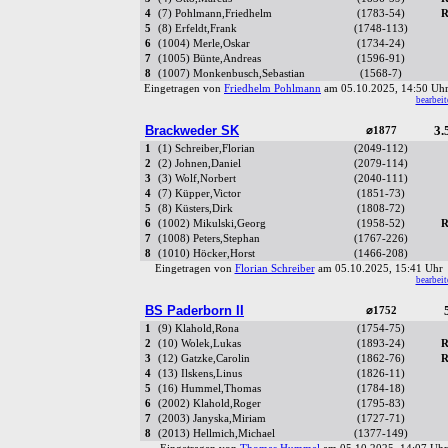
4
(7) Pohlmann,Friedhelm
(1783-54)
R
5
(8) Erfeldt,Frank
(1748-113)
6
(1004) Merle,Oskar
(1734-24)
7
(1005) Bünte,Andreas
(1596-91)
8
(1007) Monkenbusch,Sebastian
(1568-7)
Eingetragen von
Friedhelm Pohlmann
am 05.10.2025, 14:50 U
bearbeit
Brackweder SK
3.
⌀1877
1
(1) Schreiber,Florian
(2049-112)
2
(2) Johnen,Daniel
(2079-114)
3
(3) Wolf,Norbert
(2040-111)
4
(7) Küpper,Victor
(1851-73)
5
(8) Küsters,Dirk
(1808-72)
6
(1002) Mikulski,Georg
(1958-52)
R
7
(1008) Peters,Stephan
(1767-226)
8
(1010) Höcker,Horst
(1466-208)
Eingetragen von
Florian Schreiber
am 05.10.2025, 15:41 Uh
bearbeit
BS Paderborn II
⌀1752
1
(9) Klahold,Rona
(1754-75)
2
(10) Wolek,Lukas
(1893-24)
R
3
(12) Gatzke,Carolin
(1862-76)
R
4
(13) Ilskens,Linus
(1826-11)
5
(16) Hummel,Thomas
(1784-18)
6
(2002) Klahold,Roger
(1795-83)
7
(2003) Janyska,Miriam
(1727-71)
8
(2013) Hellmich,Michael
(1377-149)