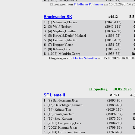
Eingetragen von
Friedhelm Pohlmann
am 15.03.2026, 14:
Brackweder SK
5.5
⌀1912
1
(1) Schreiber,Florian
(2049-112)
2
(3) Wolf,Norbert
(2040-111)
3
(4) Stephan,Gunther
(1874-230)
4
(5) Kirwald,Detlef-Michael
(1893-72)
5
(6) Lehmann,Martin
(1819-182)
6
(7) Küpper,Victor
(1851-73)
7
(8) Küsters,Dirk
(1808-72)
8
(1002) Mikulski,Georg
(1958-52)
R
Eingetragen von
Florian Schreiber
am 15.03.2026, 16:05 
11.Spieltag 10.05.2026 
SF Lieme II
4.5
⌀1921
1
(9) Bundesmann,Jörg
(2093-98)
2
(13) Oelschläger,Lennart
(1983-69)
3
(14) Krüger,Tim
(2029-118)
4
(15) Stork,Joachim
(1909-157)
R
5
(16) Sieg,Karsten
(1975-50)
R
6
(2001) Langenhop,Lars
(1904-98)
7
(2002) Kimura,Jonas
(1709-86)
R
8
(2003) Hoffmann,Andreas
(1763-66)