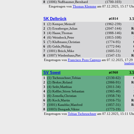
8
(1006) Nußbaumer,Bernhard
(1700-103)
Eingetragen von
Thomas Klemme
am 07.12.2025, 15:17 U
SK Delbrück
3.5
⌀1814
1
(2) Kemper,Meinolf
(1962-239)
2
(3) Ernstberger,Julian
(2047-144)
R
3
(4) Haase,Thomas
(1988-146)
R
4
(6) Weissbeck,Peter
(1815-108)
5
(7) Klußmann,Christian
(1774-95)
6
(8) Gehle,Philipp
(1772-94)
7
(1001) Brück,Mike
(1605-51)
8
(1007) Wiedenhaus,Piet
(1547-13)
R
Eingetragen von
Francisco Pozo Campos
am 07.12.2025, 17:2
bearbeit
SV Soest
3.5
⌀1960
1
(1) Tscheuschner,Tobias
(2130-62)
2
(2) Breker,Roland
(2066-91)
R
3
(4) Seibt,Matthias
(2011-34)
4
(5) Keßler,Sören Sebastian
(1965-40)
5
(6) Zemella,Christian
(1958-74)
6
(8) Koch,Martin
(1916-75)
R
7
(1001) Kasubke,Manfred
(1857-31)
R
8
(1003) Dongash,Viktor
(1773-19)
Eingetragen von
Tobias Tscheuschner
am 07.12.2025, 15:11 U