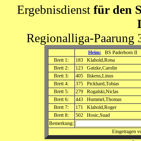
Ergebnisdienst
für den 
Regionalliga-Paarung 
Heim:
BS Paderborn II
Brett 1:
183 Klahold,Rona
Brett 2:
123 Gatzke,Carolin
Brett 3:
405 Ilskens,Linus
Brett 4:
375 Pickhard,Tobias
Brett 5:
279 Rogalski,Niclas
Brett 6:
443 Hummel,Thomas
Brett 7:
171 Klahold,Roger
Brett 8:
502 Hosic,Suad
Bemerkung:
Eingetragen 