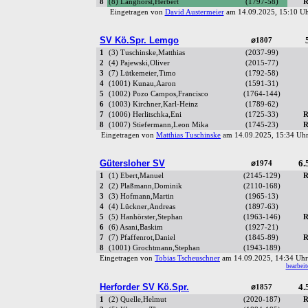
8
(8) Langhorst,Herbert
(1797-58)
R
Eingetragen von
David Austermeier
am 14.09.2025, 15:10 
SV Kö.Spr. Lemgo
⌀1807
1
(3) Tuschinske,Matthias
(2037-99)
2
(4) Pajewski,Oliver
(2015-77)
3
(7) Lütkemeier,Timo
(1792-58)
4
(1001) Kunau,Aaron
(1591-31)
5
(1002) Pozo Campos,Francisco
(1764-144)
6
(1003) Kirchner,Karl-Heinz
(1789-62)
7
(1006) Herlitschka,Eni
(1725-33)
R
8
(1007) Stiefermann,Leon Mika
(1745-23)
R
Eingetragen von
Matthias Tuschinske
am 14.09.2025, 15:34 U
Gütersloher SV
6.
⌀1974
1
(1) Ebert,Manuel
(2145-129)
R
2
(2) Plaßmann,Dominik
(2110-168)
3
(3) Hofmann,Martin
(1965-13)
4
(4) Lückner,Andreas
(1897-63)
5
(5) Hanhörster,Stephan
(1963-146)
R
6
(6) Asani,Baskim
(1927-21)
7
(7) Pfaffenrot,Daniel
(1845-89)
R
8
(1001) Grochtmann,Stephan
(1943-189)
Eingetragen von
Tobias Tscheuschner
am 14.09.2025, 14:34 U
bearbeit
Herforder SV Kö.Spr.
4.
⌀1857
1
(2) Quelle,Helmut
(2020-187)
R