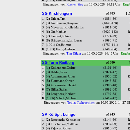
8
(2003) Hoffmann,Andreas
(1763-66)
Eingetragen von
Karsten Sieg
am 10.05.2026, 14:12 Uhr
Ergeb
SG Kirchlengern
1.5
⌀1783
1
(2) Dilger,Tim
(1884-80)
2
(3) Knollmann,Benjamin
(1840-128)
3
(4) Meyer zu Knolle,Marius
(1811-30)
4
(6) Ott,Mathias
(2020-142)
R
5
(7) Taubert,Tobias
(1774-79)
6
(8) Brüggemann,Jan Lucas
(1693-71)
7
(1001) Ott,Helmut
(1750-111)
R
8
(1003) Hahn,Andreas
(1489-64)
R
Eingetragen von
Tim Dilger
am 10.05.2026, 14:45 Uhr
Ergebn
SG Turm Rietberg
4
⌀1880
1
(1) Kollenberg,Cedric
(2101-40)
2
(3) Behler,Sven
(2024-42)
3
(4) Austermann,Julius
(1956-32)
R
4
(5) Flöttmann,Oliver
(1946-55)
5
(6) Austermeier,David
(1903-48)
6
(7) Hiller,Stefan
(1892-64)
R
7
(8) Langhorst,Herbert
(1797-58)
8
(1006) Schalk,Michael
(1417-47)
Eingetragen von
Tobias Tscheuschner
am 10.05.2026, 14:27 
SV Kö.Spr. Lemgo
4
⌀1943
1
(2) Rapatinski,Konstantin
(2144-60)
R
2
(3) Tuschinske,Matthias
(2037-99)
R
3
(4) Pajewski,Oliver
(2015-77)
R