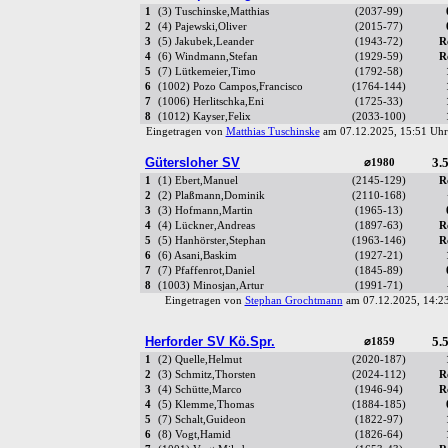
1
(3) Tuschinske,Matthias
(2037-99)
2
(4) Pajewski,Oliver
(2015-77)
3
(5) Jakubek,Leander
(1943-72)
R
4
(6) Windmann,Stefan
(1929-59)
R
5
(7) Lütkemeier,Timo
(1792-58)
6
(1002) Pozo Campos,Francisco
(1764-144)
7
(1006) Herlitschka,Eni
(1725-33)
8
(1012) Kayser,Felix
(2033-100)
Eingetragen von
Matthias Tuschinske
am 07.12.2025, 15:51 U
Gütersloher SV
3.5
⌀1980
1
(1) Ebert,Manuel
(2145-129)
R
2
(2) Plaßmann,Dominik
(2110-168)
3
(3) Hofmann,Martin
(1965-13)
4
(4) Lückner,Andreas
(1897-63)
R
5
(5) Hanhörster,Stephan
(1963-146)
R
6
(6) Asani,Baskim
(1927-21)
7
(7) Pfaffenrot,Daniel
(1845-89)
8
(1003) Minosjan,Artur
(1991-71)
Eingetragen von
Stephan Grochtmann
am 07.12.2025, 14:
Herforder SV Kö.Spr.
5.5
⌀1859
1
(2) Quelle,Helmut
(2020-187)
2
(3) Schmitz,Thorsten
(2024-112)
R
3
(4) Schütte,Marco
(1946-94)
R
4
(5) Klemme,Thomas
(1884-185)
5
(7) Schalt,Guideon
(1822-97)
6
(8) Vogt,Hamid
(1826-64)