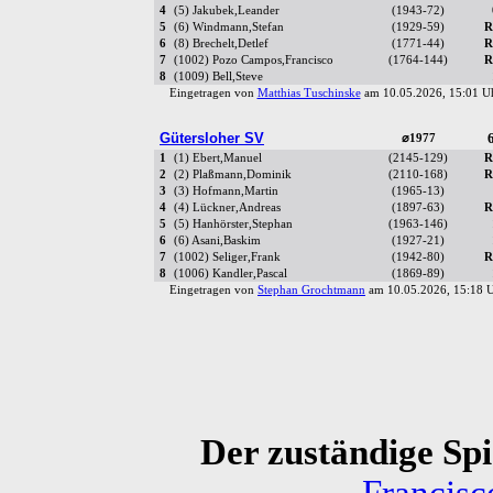
4
(5) Jakubek,Leander
(1943-72)
5
(6) Windmann,Stefan
(1929-59)
R
6
(8) Brechelt,Detlef
(1771-44)
R
7
(1002) Pozo Campos,Francisco
(1764-144)
R
8
(1009) Bell,Steve
Eingetragen von
Matthias Tuschinske
am 10.05.2026, 15:01 
Gütersloher SV
6
⌀1977
1
(1) Ebert,Manuel
(2145-129)
R
2
(2) Plaßmann,Dominik
(2110-168)
R
3
(3) Hofmann,Martin
(1965-13)
4
(4) Lückner,Andreas
(1897-63)
R
5
(5) Hanhörster,Stephan
(1963-146)
6
(6) Asani,Baskim
(1927-21)
7
(1002) Seliger,Frank
(1942-80)
R
8
(1006) Kandler,Pascal
(1869-89)
Eingetragen von
Stephan Grochtmann
am 10.05.2026, 15:18
Der zuständige Spie