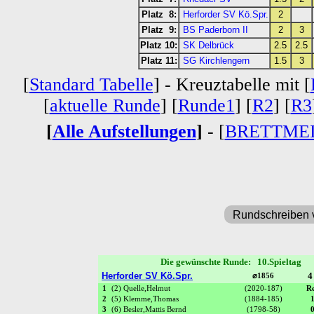
Platz 8:
Herforder SV Kö.Spr.
2
Platz 9:
BS Paderborn II
2
3
Platz 10:
SK Delbrück
2.5
2.5
Platz 11:
SG Kirchlengern
1.5
3
[
Standard Tabelle
] - Kreuztabelle mit [
[
aktuelle Runde
] [
Runde1
] [
R2
] [
R3
[
Alle Aufstellungen
]
- [
BRETTME
Rundschreiben 
Die gewünschte Runde: 10.Spieltag
Herforder SV Kö.Spr.
4
⌀1856
1
(2) Quelle,Helmut
(2020-187)
R
2
(5) Klemme,Thomas
(1884-185)
3
(6) Besler,Mattis Bernd
(1798-58)