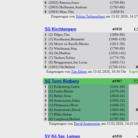
6
(2002) Kimura,Jonas
(1709-86)
7
(2003) Hoffmann,Andreas
(1763-66)
8
(2004) Miao,Yifu
(1859-9)
Eingetragen von
Tobias Tscheuschner
am 15.02.2026, 14:
SG Kirchlengern
1.
⌀1820
1
(2) Dilger,Tim
(1884-80)
2
(3) Knollmann,Benjamin
(1840-128)
3
(4) Meyer zu Knolle,Marius
(1811-30)
4
(5) Windmann,Jörg
(1790-69)
5
(6) Ott,Mathias
(2020-142)
6
(7) Taubert,Tobias
(1774-79)
7
(8) Brüggemann,Jan Lucas
(1693-71)
8
(1001) Ott,Helmut
(1750-111)
R
Eingetragen von
Tim Dilger
am 15.02.2026, 18:34 Uhr
Ergebn
SG Turm Rietberg
7.
⌀1987
1
(1) Kollenberg,Cedric
(2101-40)
2
(2) Funke,Martin
(2276-29)
3
(3) Behler,Sven
(2024-42)
4
(4) Austermann,Julius
(1956-32)
5
(5) Flöttmann,Oliver
(1946-55)
6
(6) Austermeier,David
(1903-48)
R
7
(7) Hiller,Stefan
(1892-64)
8
(8) Langhorst,Herbert
(1797-58)
Eingetragen von
David Austermeier
am 15.02.2026, 14:22 
SV Kö.Spr. Lemgo
⌀1856