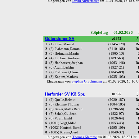
Eingetragen von
David Austermeier
am 11.01.2026, 15:48 U
8.Spieltag 01.02.2026 R
Gütersloher SV
5
⌀1973
1
(1) Ebert,Manuel
(2145-129)
R
2
(2) Plaßmann,Dominik
(2110-168)
R
3
(3) Hofmann,Martin
(1965-13)
4
(4) Lückner,Andreas
(1897-63)
5
(5) Hanhörster,Stephan
(1963-146)
R
6
(6) Asani,Baskim
(1927-21)
7
(7) Pfaffenrot,Daniel
(1845-89)
R
8
(8) Kapitza,Mathias
(1935-103)
Eingetragen von
Stephan Grochtmann
am 01.02.2026, 15:16
Herforder SV Kö.Spr.
5
⌀1856
1
(2) Quelle,Helmut
(2020-187)
R
2
(5) Klemme,Thomas
(1884-185)
3
(6) Besler,Mattis Bernd
(1798-58)
R
4
(7) Schalt,Guideon
(1822-97)
R
5
(8) Vogt,Hamid
(1826-64)
6
(1001) Vogt,Milad
(1653-43)
R
7
(1002) Hanisch,Bernd
(1995-109)
8
(1005) Krause,Gerd
(1849-37)
Eingetragen von
Thomas Klemme
am 01.02.2026, 15:27 Uh