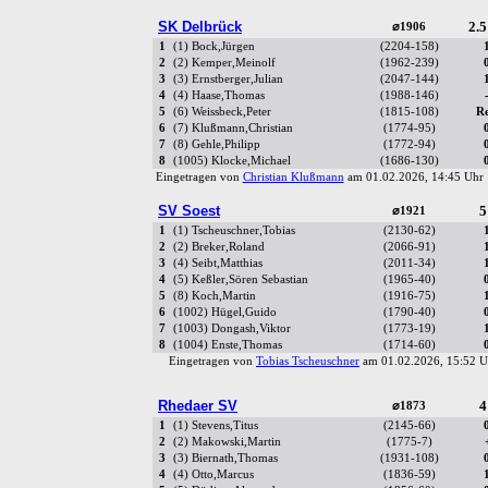
SK Delbrück
2.5
⌀1906
1
(1) Bock,Jürgen
(2204-158)
2
(2) Kemper,Meinolf
(1962-239)
3
(3) Ernstberger,Julian
(2047-144)
4
(4) Haase,Thomas
(1988-146)
5
(6) Weissbeck,Peter
(1815-108)
R
6
(7) Klußmann,Christian
(1774-95)
7
(8) Gehle,Philipp
(1772-94)
8
(1005) Klocke,Michael
(1686-130)
Eingetragen von
Christian Klußmann
am 01.02.2026, 14:45 Uh
SV Soest
5
⌀1921
1
(1) Tscheuschner,Tobias
(2130-62)
2
(2) Breker,Roland
(2066-91)
3
(4) Seibt,Matthias
(2011-34)
4
(5) Keßler,Sören Sebastian
(1965-40)
5
(8) Koch,Martin
(1916-75)
6
(1002) Hügel,Guido
(1790-40)
7
(1003) Dongash,Viktor
(1773-19)
8
(1004) Enste,Thomas
(1714-60)
Eingetragen von
Tobias Tscheuschner
am 01.02.2026, 15:52
Rhedaer SV
4
⌀1873
1
(1) Stevens,Titus
(2145-66)
2
(2) Makowski,Martin
(1775-7)
3
(3) Biernath,Thomas
(1931-108)
4
(4) Otto,Marcus
(1836-59)