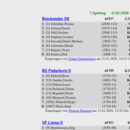
7.Spieltag 11.01.2026
Brackweder SK
2.5
⌀1927
1
(1) Schreiber,Florian
(2049-112)
2
(2) Johnen,Daniel
(2079-114)
R
3
(3) Wolf,Norbert
(2040-111)
R
4
(4) Stephan,Gunther
(1874-230)
R
5
(5) Kirwald,Detlef-Michael
(1893-72)
6
(6) Lehmann,Martin
(1819-182)
7
(7) Küpper,Victor
(1851-73)
8
(8) Küsters,Dirk
(1808-72)
Eingetragen von
Tobias Tscheuschner
am 11.01.2026, 14:23
BS Paderborn II
6.5
⌀1789
1
(9) Klahold,Rona
(1754-75)
2
(12) Gatzke,Carolin
(1862-76)
R
3
(13) Ilskens,Linus
(1826-11)
4
(14) Pickhard,Tobias
(1733-67)
5
(15) Rogalski,Niclas
(1840-57)
R
6
(16) Hummel,Thomas
(1784-18)
7
(2002) Klahold,Roger
(1795-83)
R
8
(2007) Hosic,Suad
(1716-43)
Eingetragen von
Thomas Hummel
am 11.01.2026, 15:34 Uh
SF Lieme II
6
⌀1921
1
(9) Bundesmann,Jörg
(2093-98)