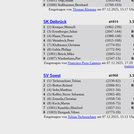
7
(1001) Vogt,Milad
(1653-43)
R
8
(1006) Nußbaumer,Bernhard
(1700-103)
Eingetragen von
Thomas Klemme
am 07.12.2025, 15:17 U
SK Delbrück
3.5
⌀1814
1
(2) Kemper,Meinolf
(1962-239)
2
(3) Ernstberger,Julian
(2047-144)
R
3
(4) Haase,Thomas
(1988-146)
R
4
(6) Weissbeck,Peter
(1815-108)
5
(7) Klußmann,Christian
(1774-95)
6
(8) Gehle,Philipp
(1772-94)
7
(1001) Brück,Mike
(1605-51)
8
(1007) Wiedenhaus,Piet
(1547-13)
R
Eingetragen von
Francisco Pozo Campos
am 07.12.2025, 17:2
bearbeit
SV Soest
3.5
⌀1960
1
(1) Tscheuschner,Tobias
(2130-62)
2
(2) Breker,Roland
(2066-91)
R
3
(4) Seibt,Matthias
(2011-34)
4
(5) Keßler,Sören Sebastian
(1965-40)
5
(6) Zemella,Christian
(1958-74)
6
(8) Koch,Martin
(1916-75)
R
7
(1001) Kasubke,Manfred
(1857-31)
R
8
(1003) Dongash,Viktor
(1773-19)
Eingetragen von
Tobias Tscheuschner
am 07.12.2025, 15:11 U