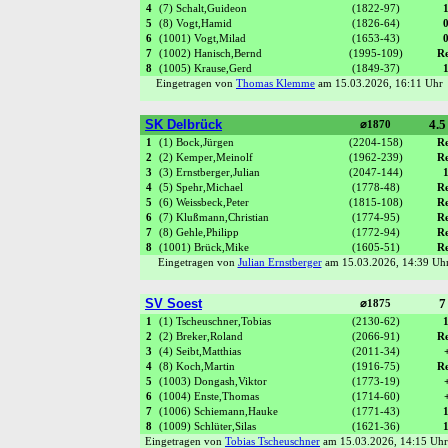
4
(7) Schalt,Guideon
(1822-97)
5
(8) Vogt,Hamid
(1826-64)
6
(1001) Vogt,Milad
(1653-43)
7
(1002) Hanisch,Bernd
(1995-109)
R
8
(1005) Krause,Gerd
(1849-37)
Eingetragen von
Thomas Klemme
am 15.03.2026, 16:11 Uh
SK Delbrück
4.5
⌀1870
1
(1) Bock,Jürgen
(2204-158)
R
2
(2) Kemper,Meinolf
(1962-239)
R
3
(3) Ernstberger,Julian
(2047-144)
4
(5) Spehr,Michael
(1778-48)
R
5
(6) Weissbeck,Peter
(1815-108)
R
6
(7) Klußmann,Christian
(1774-95)
R
7
(8) Gehle,Philipp
(1772-94)
R
8
(1001) Brück,Mike
(1605-51)
R
Eingetragen von
Julian Ernstberger
am 15.03.2026, 14:39 U
SV Soest
7
⌀1875
1
(1) Tscheuschner,Tobias
(2130-62)
2
(2) Breker,Roland
(2066-91)
R
3
(4) Seibt,Matthias
(2011-34)
4
(8) Koch,Martin
(1916-75)
R
5
(1003) Dongash,Viktor
(1773-19)
6
(1004) Enste,Thomas
(1714-60)
7
(1006) Schiemann,Hauke
(1771-43)
8
(1009) Schlüter,Silas
(1621-36)
Eingetragen von
Tobias Tscheuschner
am 15.03.2026, 14:15 U