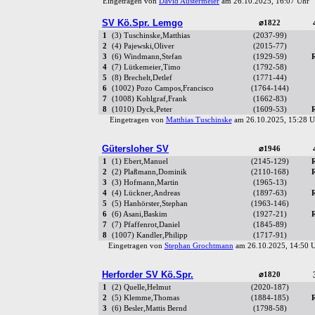
Eingetragen von
David Austermeier
am 26.10.2025, 16:07 Uh
SV Kö.Spr. Lemgo
⌀1822
1
(3) Tuschinske,Matthias
(2037-99)
2
(4) Pajewski,Oliver
(2015-77)
3
(6) Windmann,Stefan
(1929-59)
4
(7) Lütkemeier,Timo
(1792-58)
5
(8) Brechelt,Detlef
(1771-44)
6
(1002) Pozo Campos,Francisco
(1764-144)
7
(1008) Kohlgraf,Frank
(1662-83)
8
(1010) Dyck,Peter
(1609-53)
Eingetragen von
Matthias Tuschinske
am 26.10.2025, 15:28
Gütersloher SV
⌀1946
1
(1) Ebert,Manuel
(2145-129)
2
(2) Plaßmann,Dominik
(2110-168)
3
(3) Hofmann,Martin
(1965-13)
4
(4) Lückner,Andreas
(1897-63)
5
(5) Hanhörster,Stephan
(1963-146)
6
(6) Asani,Baskim
(1927-21)
7
(7) Pfaffenrot,Daniel
(1845-89)
8
(1007) Kandler,Philipp
(1717-91)
Eingetragen von
Stephan Grochtmann
am 26.10.2025, 14:50
Herforder SV Kö.Spr.
⌀1820
1
(2) Quelle,Helmut
(2020-187)
2
(5) Klemme,Thomas
(1884-185)
3
(6) Besler,Mattis Bernd
(1798-58)