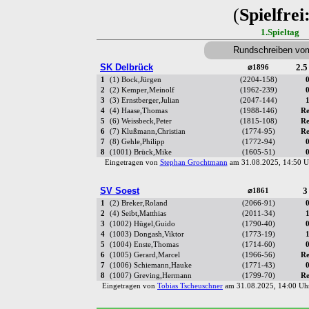
(
Spielfrei
1.Spieltag
Rundschreiben vo
SK Delbrück
2.5
⌀1896
1
(1) Bock,Jürgen
(2204-158)
0
2
(2) Kemper,Meinolf
(1962-239)
0
3
(3) Ernstberger,Julian
(2047-144)
1
4
(4) Haase,Thomas
(1988-146)
Re
5
(6) Weissbeck,Peter
(1815-108)
Re
6
(7) Klußmann,Christian
(1774-95)
Re
7
(8) Gehle,Philipp
(1772-94)
0
8
(1001) Brück,Mike
(1605-51)
0
Eingetragen von
Stephan Grochtmann
am 31.08.2025, 14:50
SV Soest
3
⌀1861
1
(2) Breker,Roland
(2066-91)
0
2
(4) Seibt,Matthias
(2011-34)
1
3
(1002) Hügel,Guido
(1790-40)
0
4
(1003) Dongash,Viktor
(1773-19)
1
5
(1004) Enste,Thomas
(1714-60)
0
6
(1005) Gerard,Marcel
(1966-56)
Re
7
(1006) Schiemann,Hauke
(1771-43)
0
8
(1007) Greving,Hermann
(1799-70)
Re
Eingetragen von
Tobias Tscheuschner
am 31.08.2025, 14:00 