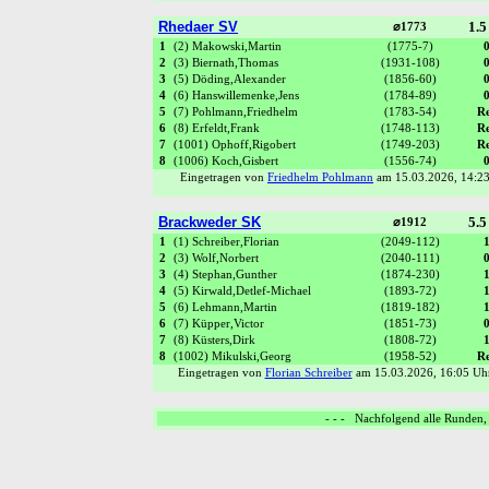
Rhedaer SV
1.5
⌀1773
1
(2) Makowski,Martin
(1775-7)
2
(3) Biernath,Thomas
(1931-108)
3
(5) Döding,Alexander
(1856-60)
4
(6) Hanswillemenke,Jens
(1784-89)
5
(7) Pohlmann,Friedhelm
(1783-54)
R
6
(8) Erfeldt,Frank
(1748-113)
R
7
(1001) Ophoff,Rigobert
(1749-203)
R
8
(1006) Koch,Gisbert
(1556-74)
Eingetragen von
Friedhelm Pohlmann
am 15.03.2026, 14:
Brackweder SK
5.5
⌀1912
1
(1) Schreiber,Florian
(2049-112)
2
(3) Wolf,Norbert
(2040-111)
3
(4) Stephan,Gunther
(1874-230)
4
(5) Kirwald,Detlef-Michael
(1893-72)
5
(6) Lehmann,Martin
(1819-182)
6
(7) Küpper,Victor
(1851-73)
7
(8) Küsters,Dirk
(1808-72)
8
(1002) Mikulski,Georg
(1958-52)
R
Eingetragen von
Florian Schreiber
am 15.03.2026, 16:05 
- - - Nachfolgend alle Runden, 