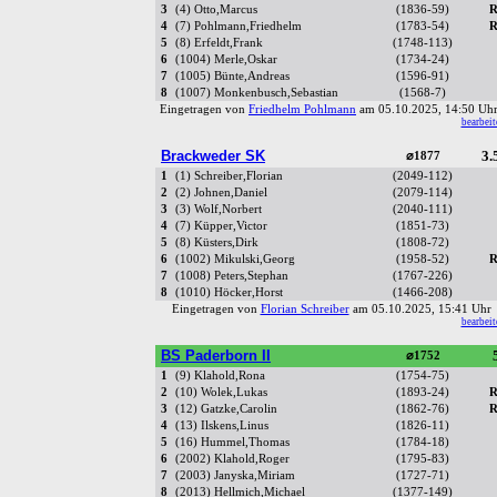
3
(4) Otto,Marcus
(1836-59)
R
4
(7) Pohlmann,Friedhelm
(1783-54)
R
5
(8) Erfeldt,Frank
(1748-113)
6
(1004) Merle,Oskar
(1734-24)
7
(1005) Bünte,Andreas
(1596-91)
8
(1007) Monkenbusch,Sebastian
(1568-7)
Eingetragen von
Friedhelm Pohlmann
am 05.10.2025, 14:50 U
bearbeit
Brackweder SK
3.
⌀1877
1
(1) Schreiber,Florian
(2049-112)
2
(2) Johnen,Daniel
(2079-114)
3
(3) Wolf,Norbert
(2040-111)
4
(7) Küpper,Victor
(1851-73)
5
(8) Küsters,Dirk
(1808-72)
6
(1002) Mikulski,Georg
(1958-52)
R
7
(1008) Peters,Stephan
(1767-226)
8
(1010) Höcker,Horst
(1466-208)
Eingetragen von
Florian Schreiber
am 05.10.2025, 15:41 Uh
bearbeit
BS Paderborn II
⌀1752
1
(9) Klahold,Rona
(1754-75)
2
(10) Wolek,Lukas
(1893-24)
R
3
(12) Gatzke,Carolin
(1862-76)
R
4
(13) Ilskens,Linus
(1826-11)
5
(16) Hummel,Thomas
(1784-18)
6
(2002) Klahold,Roger
(1795-83)
7
(2003) Janyska,Miriam
(1727-71)
8
(2013) Hellmich,Michael
(1377-149)