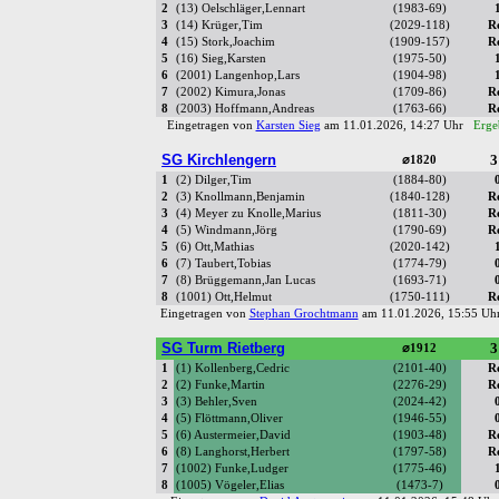
2
(13) Oelschläger,Lennart
(1983-69)
3
(14) Krüger,Tim
(2029-118)
R
4
(15) Stork,Joachim
(1909-157)
R
5
(16) Sieg,Karsten
(1975-50)
6
(2001) Langenhop,Lars
(1904-98)
7
(2002) Kimura,Jonas
(1709-86)
R
8
(2003) Hoffmann,Andreas
(1763-66)
R
Eingetragen von
Karsten Sieg
am 11.01.2026, 14:27 Uhr
Erge
SG Kirchlengern
3
⌀1820
1
(2) Dilger,Tim
(1884-80)
2
(3) Knollmann,Benjamin
(1840-128)
R
3
(4) Meyer zu Knolle,Marius
(1811-30)
R
4
(5) Windmann,Jörg
(1790-69)
R
5
(6) Ott,Mathias
(2020-142)
6
(7) Taubert,Tobias
(1774-79)
7
(8) Brüggemann,Jan Lucas
(1693-71)
8
(1001) Ott,Helmut
(1750-111)
R
Eingetragen von
Stephan Grochtmann
am 11.01.2026, 15:55 U
SG Turm Rietberg
3
⌀1912
1
(1) Kollenberg,Cedric
(2101-40)
R
2
(2) Funke,Martin
(2276-29)
R
3
(3) Behler,Sven
(2024-42)
4
(5) Flöttmann,Oliver
(1946-55)
5
(6) Austermeier,David
(1903-48)
R
6
(8) Langhorst,Herbert
(1797-58)
R
7
(1002) Funke,Ludger
(1775-46)
8
(1005) Vögeler,Elias
(1473-7)