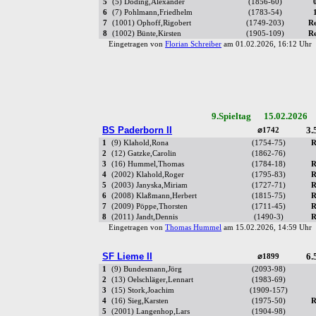
5
(5) Döding,Alexander
(1856-60)
6
(7) Pohlmann,Friedhelm
(1783-54)
7
(1001) Ophoff,Rigobert
(1749-203)
R
8
(1002) Bünte,Kirsten
(1905-109)
R
Eingetragen von
Florian Schreiber
am 01.02.2026, 16:12 Uh
9.Spieltag 15.02.2026 
BS Paderborn II
3.
⌀1742
1
(9) Klahold,Rona
(1754-75)
R
2
(12) Gatzke,Carolin
(1862-76)
3
(16) Hummel,Thomas
(1784-18)
R
4
(2002) Klahold,Roger
(1795-83)
R
5
(2003) Janyska,Miriam
(1727-71)
R
6
(2008) Klaßmann,Herbert
(1815-75)
R
7
(2009) Pöppe,Thorsten
(1711-45)
R
8
(2011) Jandt,Dennis
(1490-3)
R
Eingetragen von
Thomas Hummel
am 15.02.2026, 14:59 Uh
SF Lieme II
6.
⌀1899
1
(9) Bundesmann,Jörg
(2093-98)
2
(13) Oelschläger,Lennart
(1983-69)
3
(15) Stork,Joachim
(1909-157)
4
(16) Sieg,Karsten
(1975-50)
R
5
(2001) Langenhop,Lars
(1904-98)