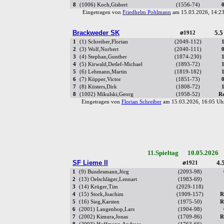
8
(1006) Koch,Gisbert
(1556-74)
Eingetragen von
Friedhelm Pohlmann
am 15.03.2026, 14:
Brackweder SK
5.5
⌀1912
1
(1) Schreiber,Florian
(2049-112)
2
(3) Wolf,Norbert
(2040-111)
3
(4) Stephan,Gunther
(1874-230)
4
(5) Kirwald,Detlef-Michael
(1893-72)
5
(6) Lehmann,Martin
(1819-182)
6
(7) Küpper,Victor
(1851-73)
7
(8) Küsters,Dirk
(1808-72)
8
(1002) Mikulski,Georg
(1958-52)
R
Eingetragen von
Florian Schreiber
am 15.03.2026, 16:05 
11.Spieltag 10.05.2026 
SF Lieme II
4.5
⌀1921
1
(9) Bundesmann,Jörg
(2093-98)
2
(13) Oelschläger,Lennart
(1983-69)
3
(14) Krüger,Tim
(2029-118)
4
(15) Stork,Joachim
(1909-157)
R
5
(16) Sieg,Karsten
(1975-50)
R
6
(2001) Langenhop,Lars
(1904-98)
7
(2002) Kimura,Jonas
(1709-86)
R