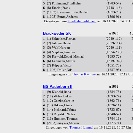
5
(7) Pohlmann,Friedhelm
(1783-54)
6
(8) Erfeldt,Frank
(1748-113)
7
(1003) Ewerszumrode,Daniel
(1673-73)
8
(1005) Bünte,Andreas
(1596-91)
Eingetragen von
Friedhelm Pohlmann
am 16.11.2025, 14:30 
Brackweder SK
4.
⌀1920
1
(1) Schreiber,Florian
(2049-112)
2
(2) Johnen,Daniel
(2079-114)
3
(3) Wolf,Norbert
(2040-111)
4
(4) Stephan,Gunther
(1874-230)
5
(5) Kirwald,Detlef-Michael
(1893-72)
6
(6) Lehmann,Martin
(1819-182)
7
(7) Küpper,Victor
(1851-73)
8
(1006) Döller,Nils
(1757-95)
Eingetragen von
Thomas Klemme
am 16.11.2025, 17:12 U
BS Paderborn II
⌀1802
1
(9) Klahold,Rona
(1754-75)
2
(10) Wolek,Lukas
(1893-24)
3
(12) Gatzke,Carolin
(1862-76)
4
(13) Ilskens,Linus
(1826-11)
5
(14) Pickhard,Tobias
(1733-67)
6
(15) Rogalski,Niclas
(1840-57)
7
(16) Hummel,Thomas
(1784-18)
8
(2003) Janyska,Miriam
(1727-71)
Eingetragen von
Thomas Hummel
am 16.11.2025, 15:37 Uh