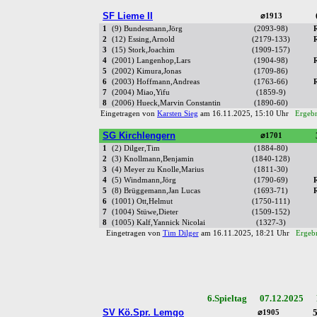
SF Lieme II
⌀1913
1
(9) Bundesmann,Jörg
(2093-98)
2
(12) Essing,Arnold
(2179-133)
3
(15) Stork,Joachim
(1909-157)
4
(2001) Langenhop,Lars
(1904-98)
5
(2002) Kimura,Jonas
(1709-86)
6
(2003) Hoffmann,Andreas
(1763-66)
7
(2004) Miao,Yifu
(1859-9)
8
(2006) Hueck,Marvin Constantin
(1890-60)
Eingetragen von
Karsten Sieg
am 16.11.2025, 15:10 Uhr
Ergebn
SG Kirchlengern
⌀1701
1
(2) Dilger,Tim
(1884-80)
2
(3) Knollmann,Benjamin
(1840-128)
3
(4) Meyer zu Knolle,Marius
(1811-30)
4
(5) Windmann,Jörg
(1790-69)
5
(8) Brüggemann,Jan Lucas
(1693-71)
6
(1001) Ott,Helmut
(1750-111)
7
(1004) Stüwe,Dieter
(1509-152)
8
(1005) Kalf,Yannick Nicolai
(1327-3)
Eingetragen von
Tim Dilger
am 16.11.2025, 18:21 Uhr
Ergebn
6.Spieltag 07.12.2025 R
SV Kö.Spr. Lemgo
5
⌀1905