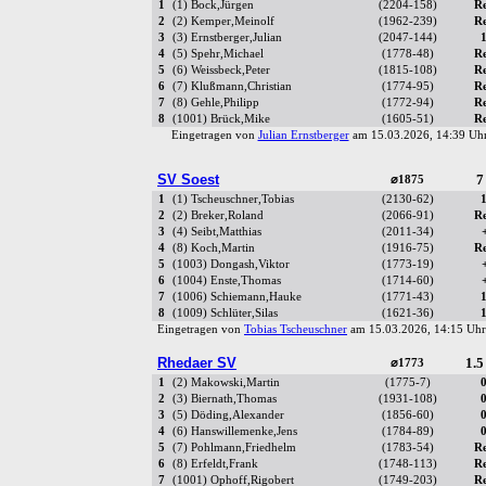
1
(1) Bock,Jürgen
(2204-158)
R
2
(2) Kemper,Meinolf
(1962-239)
R
3
(3) Ernstberger,Julian
(2047-144)
4
(5) Spehr,Michael
(1778-48)
R
5
(6) Weissbeck,Peter
(1815-108)
R
6
(7) Klußmann,Christian
(1774-95)
R
7
(8) Gehle,Philipp
(1772-94)
R
8
(1001) Brück,Mike
(1605-51)
R
Eingetragen von
Julian Ernstberger
am 15.03.2026, 14:39 U
SV Soest
7
⌀1875
1
(1) Tscheuschner,Tobias
(2130-62)
2
(2) Breker,Roland
(2066-91)
R
3
(4) Seibt,Matthias
(2011-34)
4
(8) Koch,Martin
(1916-75)
R
5
(1003) Dongash,Viktor
(1773-19)
6
(1004) Enste,Thomas
(1714-60)
7
(1006) Schiemann,Hauke
(1771-43)
8
(1009) Schlüter,Silas
(1621-36)
Eingetragen von
Tobias Tscheuschner
am 15.03.2026, 14:15 U
Rhedaer SV
1.5
⌀1773
1
(2) Makowski,Martin
(1775-7)
2
(3) Biernath,Thomas
(1931-108)
3
(5) Döding,Alexander
(1856-60)
4
(6) Hanswillemenke,Jens
(1784-89)
5
(7) Pohlmann,Friedhelm
(1783-54)
R
6
(8) Erfeldt,Frank
(1748-113)
R
7
(1001) Ophoff,Rigobert
(1749-203)
R