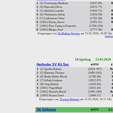
1
(3) Tuschinske,Matthias
(2037-99)
R
2
(4) Pajewski,Oliver
(2015-77)
3
(5) Jakubek,Leander
(1943-72)
R
4
(6) Windmann,Stefan
(1929-59)
R
5
(7) Lütkemeier,Timo
(1792-58)
R
6
(1001) Kunau,Aaron
(1591-31)
R
7
(1002) Pozo Campos,Francisco
(1764-144)
8
(1005) Bürger,Axel
(1777-58)
R
Eingetragen von
Dr.Mathias Kapitza
am 15.02.2026, 16:00 Uh
bearbeit
10.Spieltag 15.03.2026
Herforder SV Kö.Spr.
4
⌀1856
1
(2) Quelle,Helmut
(2020-187)
R
2
(5) Klemme,Thomas
(1884-185)
3
(6) Besler,Mattis Bernd
(1798-58)
4
(7) Schalt,Guideon
(1822-97)
5
(8) Vogt,Hamid
(1826-64)
6
(1001) Vogt,Milad
(1653-43)
7
(1002) Hanisch,Bernd
(1995-109)
R
8
(1005) Krause,Gerd
(1849-37)
Eingetragen von
Thomas Klemme
am 15.03.2026, 16:11 Uh
SK Delbrück
4.5
⌀1870