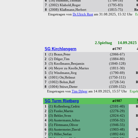
6
(16) Hummel,Thomas
(1784-18)
0
7
(2002) Klahold,Roger
(1795-83)
0
8
(2008) Klaßmann,Herbert
(1815-75)
Re
Eingetragen von
Dr.Ulrich Rust
am 31.08.2025, 15:32 Uhr
E
2.Spieltag 14.09.2025
SG Kirchlengern
⌀1797
1
(1) Braun,Peter
(2066-67)
2
(2) Dilger,Tim
(1884-80)
3
(3) Knollmann,Benjamin
(1840-128)
4
(4) Meyer zu Knolle,Marius
(1811-30)
5
(5) Windmann,Jörg
(1790-69)
R
6
(1001) Ott,Helmut
(1750-111)
7
(1002) Bohm,Ralf
(1728-54)
R
8
(1004) Stüwe,Dieter
(1509-152)
Eingetragen von
Tim Dilger
am 14.09.2025, 15:57 Uhr
Ergeb
SG Turm Rietberg
⌀1987
1
(1) Kollenberg,Cedric
(2101-40)
R
2
(2) Funke,Martin
(2276-29)
3
(3) Behler,Sven
(2024-42)
R
4
(4) Austermann,Julius
(1956-32)
5
(5) Flöttmann,Oliver
(1946-55)
6
(6) Austermeier,David
(1903-48)
R
7
(7) Hiller,Stefan
(1892-64)