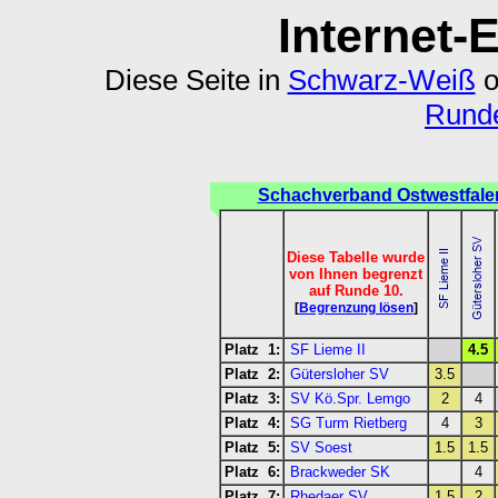
Internet-
Diese Seite in
Schwarz-Weiß
o
Runde
Schachverband Ostwestfale
Diese Tabelle wurde
von Ihnen begrenzt
auf Runde 10.
[
Begrenzung lösen
]
Platz 1:
SF Lieme II
4.5
Platz 2:
Gütersloher SV
3.5
Platz 3:
SV Kö.Spr. Lemgo
2
4
Platz 4:
SG Turm Rietberg
4
3
Platz 5:
SV Soest
1.5
1.5
Platz 6:
Brackweder SK
4
Platz 7:
Rhedaer SV
1.5
2