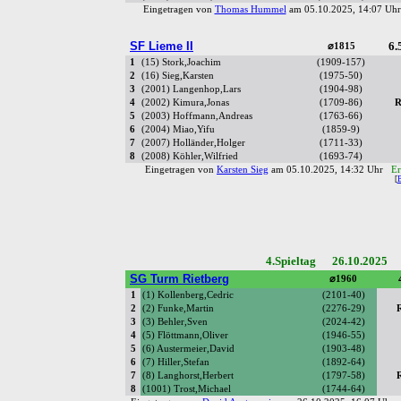
Eingetragen von
Thomas Hummel
am 05.10.2025, 14:07 U
SF Lieme II
6.
⌀1815
1
(15) Stork,Joachim
(1909-157)
2
(16) Sieg,Karsten
(1975-50)
3
(2001) Langenhop,Lars
(1904-98)
4
(2002) Kimura,Jonas
(1709-86)
R
5
(2003) Hoffmann,Andreas
(1763-66)
6
(2004) Miao,Yifu
(1859-9)
7
(2007) Holländer,Holger
(1711-33)
8
(2008) Köhler,Wilfried
(1693-74)
Eingetragen von
Karsten Sieg
am 05.10.2025, 14:32 Uhr
Er
[
4.Spieltag 26.10.2025 
SG Turm Rietberg
⌀1960
1
(1) Kollenberg,Cedric
(2101-40)
2
(2) Funke,Martin
(2276-29)
3
(3) Behler,Sven
(2024-42)
4
(5) Flöttmann,Oliver
(1946-55)
5
(6) Austermeier,David
(1903-48)
6
(7) Hiller,Stefan
(1892-64)
7
(8) Langhorst,Herbert
(1797-58)
8
(1001) Trost,Michael
(1744-64)