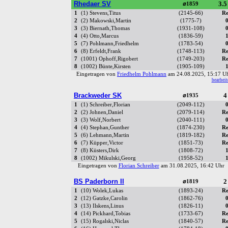
Rhedaer SV
3.5
⌀1859
1
(1) Stevens,Titus
(2145-66)
Re
2
(2) Makowski,Martin
(1775-7)
0
3
(3) Biernath,Thomas
(1931-108)
0
4
(4) Otto,Marcus
(1836-59)
1
5
(7) Pohlmann,Friedhelm
(1783-54)
0
6
(8) Erfeldt,Frank
(1748-113)
Re
7
(1001) Ophoff,Rigobert
(1749-203)
Re
8
(1002) Bünte,Kirsten
(1905-109)
1
Eingetragen von
Friedhelm Pohlmann
am 24.08.2025, 15:17 
bearbeit
Brackweder SK
4
⌀1935
1
(1) Schreiber,Florian
(2049-112)
0
2
(2) Johnen,Daniel
(2079-114)
Re
3
(3) Wolf,Norbert
(2040-111)
0
4
(4) Stephan,Gunther
(1874-230)
Re
5
(6) Lehmann,Martin
(1819-182)
Re
6
(7) Küpper,Victor
(1851-73)
Re
7
(8) Küsters,Dirk
(1808-72)
1
8
(1002) Mikulski,Georg
(1958-52)
1
Eingetragen von
Florian Schreiber
am 31.08.2025, 16:42 Uh
BS Paderborn II
2
⌀1819
1
(10) Wolek,Lukas
(1893-24)
Re
2
(12) Gatzke,Carolin
(1862-76)
0
3
(13) Ilskens,Linus
(1826-11)
0
4
(14) Pickhard,Tobias
(1733-67)
Re
5
(15) Rogalski,Niclas
(1840-57)
Re