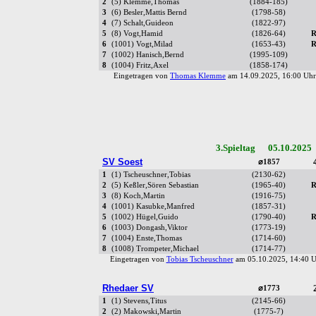
2
(5) Klemme,Thomas
(1884-185)
3
(6) Besler,Mattis Bernd
(1798-58)
4
(7) Schalt,Guideon
(1822-97)
5
(8) Vogt,Hamid
(1826-64)
R
6
(1001) Vogt,Milad
(1653-43)
R
7
(1002) Hanisch,Bernd
(1995-109)
8
(1004) Fritz,Axel
(1858-174)
Eingetragen von
Thomas Klemme
am 14.09.2025, 16:00 U
3.Spieltag 05.10.2025
SV Soest
⌀1857
1
(1) Tscheuschner,Tobias
(2130-62)
2
(5) Keßler,Sören Sebastian
(1965-40)
R
3
(8) Koch,Martin
(1916-75)
4
(1001) Kasubke,Manfred
(1857-31)
5
(1002) Hügel,Guido
(1790-40)
R
6
(1003) Dongash,Viktor
(1773-19)
7
(1004) Enste,Thomas
(1714-60)
8
(1008) Trompeter,Michael
(1714-77)
Eingetragen von
Tobias Tscheuschner
am 05.10.2025, 14:40
Rhedaer SV
⌀1773
1
(1) Stevens,Titus
(2145-66)
2
(2) Makowski,Martin
(1775-7)