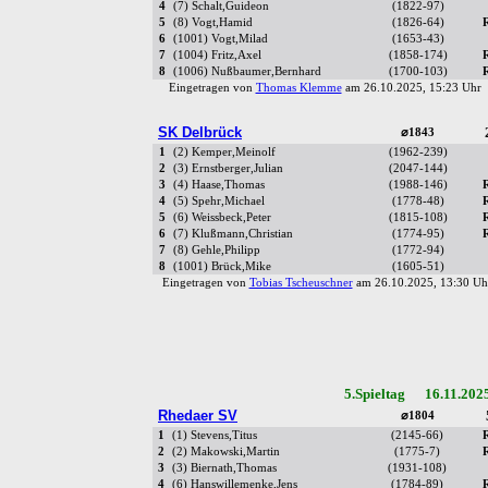
4
(7) Schalt,Guideon
(1822-97)
5
(8) Vogt,Hamid
(1826-64)
6
(1001) Vogt,Milad
(1653-43)
7
(1004) Fritz,Axel
(1858-174)
8
(1006) Nußbaumer,Bernhard
(1700-103)
Eingetragen von
Thomas Klemme
am 26.10.2025, 15:23 Uh
SK Delbrück
⌀1843
1
(2) Kemper,Meinolf
(1962-239)
2
(3) Ernstberger,Julian
(2047-144)
3
(4) Haase,Thomas
(1988-146)
4
(5) Spehr,Michael
(1778-48)
5
(6) Weissbeck,Peter
(1815-108)
6
(7) Klußmann,Christian
(1774-95)
7
(8) Gehle,Philipp
(1772-94)
8
(1001) Brück,Mike
(1605-51)
Eingetragen von
Tobias Tscheuschner
am 26.10.2025, 13:30 
5.Spieltag 16.11.202
Rhedaer SV
⌀1804
1
(1) Stevens,Titus
(2145-66)
2
(2) Makowski,Martin
(1775-7)
3
(3) Biernath,Thomas
(1931-108)
4
(6) Hanswillemenke,Jens
(1784-89)