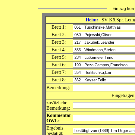
Eintrag korri
Heim:
SV Kö.Spr. Lem
Brett 1:
Brett 2:
Brett 3:
Brett 4:
Brett 5:
Brett 6:
Brett 7:
Brett 8:
Bemerkung:
Eingetragen
zusätzliche
Bemerkung:
Kommentar
OWL:
Ergebnis
bestätigt: