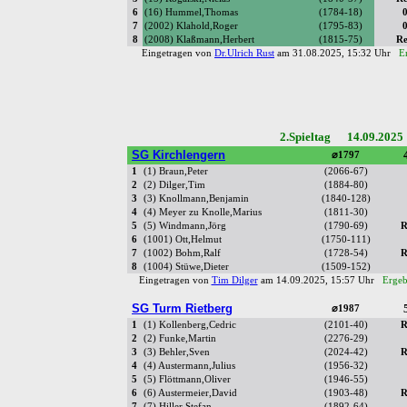
6
(16) Hummel,Thomas
(1784-18)
0
7
(2002) Klahold,Roger
(1795-83)
0
8
(2008) Klaßmann,Herbert
(1815-75)
Re
Eingetragen von
Dr.Ulrich Rust
am 31.08.2025, 15:32 Uhr
E
2.Spieltag 14.09.2025
SG Kirchlengern
⌀1797
1
(1) Braun,Peter
(2066-67)
2
(2) Dilger,Tim
(1884-80)
3
(3) Knollmann,Benjamin
(1840-128)
4
(4) Meyer zu Knolle,Marius
(1811-30)
5
(5) Windmann,Jörg
(1790-69)
R
6
(1001) Ott,Helmut
(1750-111)
7
(1002) Bohm,Ralf
(1728-54)
R
8
(1004) Stüwe,Dieter
(1509-152)
Eingetragen von
Tim Dilger
am 14.09.2025, 15:57 Uhr
Ergeb
SG Turm Rietberg
⌀1987
1
(1) Kollenberg,Cedric
(2101-40)
R
2
(2) Funke,Martin
(2276-29)
3
(3) Behler,Sven
(2024-42)
R
4
(4) Austermann,Julius
(1956-32)
5
(5) Flöttmann,Oliver
(1946-55)
6
(6) Austermeier,David
(1903-48)
R
7
(7) Hiller,Stefan
(1892-64)