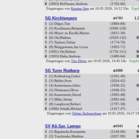
8
(2003) Hoffmann,Andreas
(1763-66)
Eingetragen von
Karsten Sieg
am 10.05.2026, 14:12 Uhr
Ergeb
SG Kirchlengern
1.5
⌀1783
1
(2) Dilger,Tim
(1884-80)
2
(3) Knollmann,Benjamin
(1840-128)
3
(4) Meyer zu Knolle,Marius
(1811-30)
4
(6) Ott,Mathias
(2020-142)
R
5
(7) Taubert,Tobias
(1774-79)
6
(8) Brüggemann,Jan Lucas
(1693-71)
7
(1001) Ott,Helmut
(1750-111)
R
8
(1003) Hahn,Andreas
(1489-64)
R
Eingetragen von
Tim Dilger
am 10.05.2026, 14:45 Uhr
Ergebn
SG Turm Rietberg
4
⌀1880
1
(1) Kollenberg,Cedric
(2101-40)
2
(3) Behler,Sven
(2024-42)
3
(4) Austermann,Julius
(1956-32)
R
4
(5) Flöttmann,Oliver
(1946-55)
5
(6) Austermeier,David
(1903-48)
6
(7) Hiller,Stefan
(1892-64)
R
7
(8) Langhorst,Herbert
(1797-58)
8
(1006) Schalk,Michael
(1417-47)
Eingetragen von
Tobias Tscheuschner
am 10.05.2026, 14:27 
SV Kö.Spr. Lemgo
4
⌀1943
1
(2) Rapatinski,Konstantin
(2144-60)
R
2
(3) Tuschinske,Matthias
(2037-99)
R