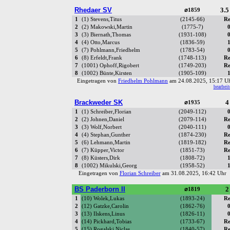
Rhedaer SV
3.5
⌀1859
1
(1) Stevens,Titus
(2145-66)
Re
2
(2) Makowski,Martin
(1775-7)
0
3
(3) Biernath,Thomas
(1931-108)
0
4
(4) Otto,Marcus
(1836-59)
1
5
(7) Pohlmann,Friedhelm
(1783-54)
0
6
(8) Erfeldt,Frank
(1748-113)
Re
7
(1001) Ophoff,Rigobert
(1749-203)
Re
8
(1002) Bünte,Kirsten
(1905-109)
1
Eingetragen von
Friedhelm Pohlmann
am 24.08.2025, 15:17 
bearbeit
Brackweder SK
4
⌀1935
1
(1) Schreiber,Florian
(2049-112)
0
2
(2) Johnen,Daniel
(2079-114)
Re
3
(3) Wolf,Norbert
(2040-111)
0
4
(4) Stephan,Gunther
(1874-230)
Re
5
(6) Lehmann,Martin
(1819-182)
Re
6
(7) Küpper,Victor
(1851-73)
Re
7
(8) Küsters,Dirk
(1808-72)
1
8
(1002) Mikulski,Georg
(1958-52)
1
Eingetragen von
Florian Schreiber
am 31.08.2025, 16:42 Uh
BS Paderborn II
2
⌀1819
1
(10) Wolek,Lukas
(1893-24)
Re
2
(12) Gatzke,Carolin
(1862-76)
0
3
(13) Ilskens,Linus
(1826-11)
0
4
(14) Pickhard,Tobias
(1733-67)
Re
5
(15) Rogalski,Niclas
(1840-57)
Re