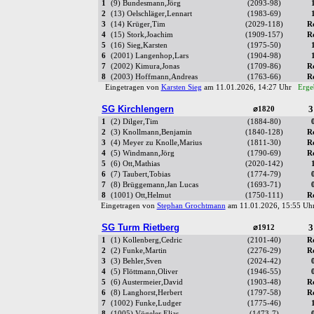
1
(9) Bundesmann,Jörg
(2093-98)
2
(13) Oelschläger,Lennart
(1983-69)
3
(14) Krüger,Tim
(2029-118)
R
4
(15) Stork,Joachim
(1909-157)
R
5
(16) Sieg,Karsten
(1975-50)
6
(2001) Langenhop,Lars
(1904-98)
7
(2002) Kimura,Jonas
(1709-86)
R
8
(2003) Hoffmann,Andreas
(1763-66)
R
Eingetragen von
Karsten Sieg
am 11.01.2026, 14:27 Uhr
Erge
SG Kirchlengern
3
⌀1820
1
(2) Dilger,Tim
(1884-80)
2
(3) Knollmann,Benjamin
(1840-128)
R
3
(4) Meyer zu Knolle,Marius
(1811-30)
R
4
(5) Windmann,Jörg
(1790-69)
R
5
(6) Ott,Mathias
(2020-142)
6
(7) Taubert,Tobias
(1774-79)
7
(8) Brüggemann,Jan Lucas
(1693-71)
8
(1001) Ott,Helmut
(1750-111)
R
Eingetragen von
Stephan Grochtmann
am 11.01.2026, 15:55 U
SG Turm Rietberg
3
⌀1912
1
(1) Kollenberg,Cedric
(2101-40)
R
2
(2) Funke,Martin
(2276-29)
R
3
(3) Behler,Sven
(2024-42)
4
(5) Flöttmann,Oliver
(1946-55)
5
(6) Austermeier,David
(1903-48)
R
6
(8) Langhorst,Herbert
(1797-58)
R
7
(1002) Funke,Ludger
(1775-46)
8
(1005) Vögeler,Elias
(1473-7)