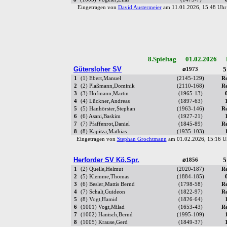
Eingetragen von
David Austermeier
am 11.01.2026, 15:48 U
8.Spieltag 01.02.2026 R
Gütersloher SV
5
⌀1973
1
(1) Ebert,Manuel
(2145-129)
R
2
(2) Plaßmann,Dominik
(2110-168)
R
3
(3) Hofmann,Martin
(1965-13)
4
(4) Lückner,Andreas
(1897-63)
5
(5) Hanhörster,Stephan
(1963-146)
R
6
(6) Asani,Baskim
(1927-21)
7
(7) Pfaffenrot,Daniel
(1845-89)
R
8
(8) Kapitza,Mathias
(1935-103)
Eingetragen von
Stephan Grochtmann
am 01.02.2026, 15:16
Herforder SV Kö.Spr.
5
⌀1856
1
(2) Quelle,Helmut
(2020-187)
R
2
(5) Klemme,Thomas
(1884-185)
3
(6) Besler,Mattis Bernd
(1798-58)
R
4
(7) Schalt,Guideon
(1822-97)
R
5
(8) Vogt,Hamid
(1826-64)
6
(1001) Vogt,Milad
(1653-43)
R
7
(1002) Hanisch,Bernd
(1995-109)
8
(1005) Krause,Gerd
(1849-37)