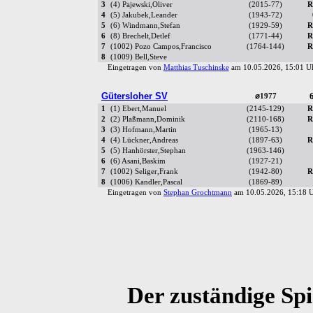
3
(4) Pajewski,Oliver
(2015-77)
R
4
(5) Jakubek,Leander
(1943-72)
5
(6) Windmann,Stefan
(1929-59)
R
6
(8) Brechelt,Detlef
(1771-44)
R
7
(1002) Pozo Campos,Francisco
(1764-144)
R
8
(1009) Bell,Steve
Eingetragen von
Matthias Tuschinske
am 10.05.2026, 15:01 
Gütersloher SV
6
⌀1977
1
(1) Ebert,Manuel
(2145-129)
R
2
(2) Plaßmann,Dominik
(2110-168)
R
3
(3) Hofmann,Martin
(1965-13)
4
(4) Lückner,Andreas
(1897-63)
R
5
(5) Hanhörster,Stephan
(1963-146)
6
(6) Asani,Baskim
(1927-21)
7
(1002) Seliger,Frank
(1942-80)
R
8
(1006) Kandler,Pascal
(1869-89)
Eingetragen von
Stephan Grochtmann
am 10.05.2026, 15:18
Der zuständige Spie