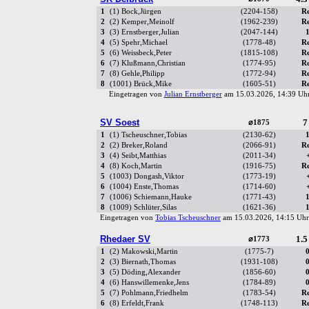
1
(1) Bock,Jürgen
(2204-158)
R
2
(2) Kemper,Meinolf
(1962-239)
R
3
(3) Ernstberger,Julian
(2047-144)
4
(5) Spehr,Michael
(1778-48)
R
5
(6) Weissbeck,Peter
(1815-108)
R
6
(7) Klußmann,Christian
(1774-95)
R
7
(8) Gehle,Philipp
(1772-94)
R
8
(1001) Brück,Mike
(1605-51)
R
Eingetragen von
Julian Ernstberger
am 15.03.2026, 14:39 U
SV Soest
7
⌀1875
1
(1) Tscheuschner,Tobias
(2130-62)
2
(2) Breker,Roland
(2066-91)
R
3
(4) Seibt,Matthias
(2011-34)
4
(8) Koch,Martin
(1916-75)
R
5
(1003) Dongash,Viktor
(1773-19)
6
(1004) Enste,Thomas
(1714-60)
7
(1006) Schiemann,Hauke
(1771-43)
8
(1009) Schlüter,Silas
(1621-36)
Eingetragen von
Tobias Tscheuschner
am 15.03.2026, 14:15 U
Rhedaer SV
1.5
⌀1773
1
(2) Makowski,Martin
(1775-7)
2
(3) Biernath,Thomas
(1931-108)
3
(5) Döding,Alexander
(1856-60)
4
(6) Hanswillemenke,Jens
(1784-89)
5
(7) Pohlmann,Friedhelm
(1783-54)
R
6
(8) Erfeldt,Frank
(1748-113)
R