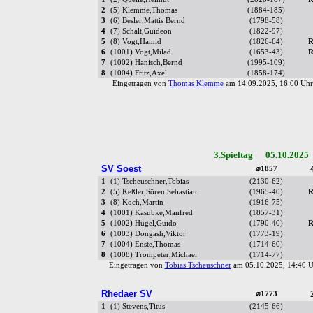
2
(5) Klemme,Thomas
(1884-185)
3
(6) Besler,Mattis Bernd
(1798-58)
4
(7) Schalt,Guideon
(1822-97)
5
(8) Vogt,Hamid
(1826-64)
R
6
(1001) Vogt,Milad
(1653-43)
R
7
(1002) Hanisch,Bernd
(1995-109)
8
(1004) Fritz,Axel
(1858-174)
Eingetragen von
Thomas Klemme
am 14.09.2025, 16:00 U
3.Spieltag 05.10.2025
SV Soest
⌀1857
1
(1) Tscheuschner,Tobias
(2130-62)
2
(5) Keßler,Sören Sebastian
(1965-40)
R
3
(8) Koch,Martin
(1916-75)
4
(1001) Kasubke,Manfred
(1857-31)
5
(1002) Hügel,Guido
(1790-40)
R
6
(1003) Dongash,Viktor
(1773-19)
7
(1004) Enste,Thomas
(1714-60)
8
(1008) Trompeter,Michael
(1714-77)
Eingetragen von
Tobias Tscheuschner
am 05.10.2025, 14:40
Rhedaer SV
⌀1773
1
(1) Stevens,Titus
(2145-66)