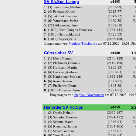
SV Kö.Spr. Lemgo
5
⌀1905
1
(3) Tuschinske,Matthias
(2037-99)
2
(4) Pajewski,Oliver
(2015-77)
3
(5) Jakubek,Leander
(1943-72)
R
4
(6) Windmann,Stefan
(1929-59)
R
5
(7) Lütkemeier,Timo
(1792-58)
6
(1002) Pozo Campos,Francisco
(1764-144)
7
(1006) Herlitschka,Eni
(1725-33)
8
(1012) Kayser,Felix
(2033-100)
Eingetragen von
Matthias Tuschinske
am 07.12.2025, 15:51 U
Gütersloher SV
3.5
⌀1980
1
(1) Ebert,Manuel
(2145-129)
R
2
(2) Plaßmann,Dominik
(2110-168)
3
(3) Hofmann,Martin
(1965-13)
4
(4) Lückner,Andreas
(1897-63)
R
5
(5) Hanhörster,Stephan
(1963-146)
R
6
(6) Asani,Baskim
(1927-21)
7
(7) Pfaffenrot,Daniel
(1845-89)
8
(1003) Minosjan,Artur
(1991-71)
Eingetragen von
Stephan Grochtmann
am 07.12.2025, 14:
Herforder SV Kö.Spr.
5.5
⌀1859
1
(2) Quelle,Helmut
(2020-187)
2
(3) Schmitz,Thorsten
(2024-112)
R
3
(4) Schütte,Marco
(1946-94)
R
4
(5) Klemme,Thomas
(1884-185)
5
(7) Schalt,Guideon
(1822-97)
6
(8) Vogt,Hamid
(1826-64)