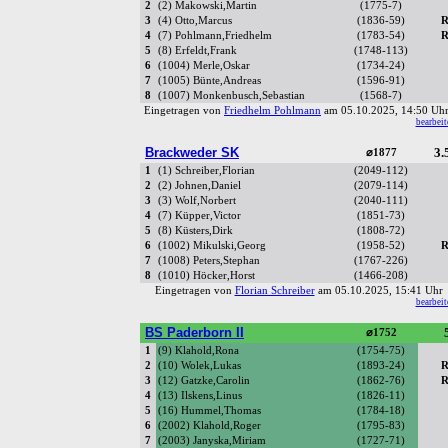
2
(2) Makowski,Martin
(1775-7)
3
(4) Otto,Marcus
(1836-59)
R
4
(7) Pohlmann,Friedhelm
(1783-54)
R
5
(8) Erfeldt,Frank
(1748-113)
6
(1004) Merle,Oskar
(1734-24)
7
(1005) Bünte,Andreas
(1596-91)
8
(1007) Monkenbusch,Sebastian
(1568-7)
Eingetragen von
Friedhelm Pohlmann
am 05.10.2025, 14:50 U
bearbeit
Brackweder SK
3.
⌀1877
1
(1) Schreiber,Florian
(2049-112)
2
(2) Johnen,Daniel
(2079-114)
3
(3) Wolf,Norbert
(2040-111)
4
(7) Küpper,Victor
(1851-73)
5
(8) Küsters,Dirk
(1808-72)
6
(1002) Mikulski,Georg
(1958-52)
R
7
(1008) Peters,Stephan
(1767-226)
8
(1010) Höcker,Horst
(1466-208)
Eingetragen von
Florian Schreiber
am 05.10.2025, 15:41 Uh
bearbeit
BS Paderborn II
⌀1752
1
(9) Klahold,Rona
(1754-75)
2
(10) Wolek,Lukas
(1893-24)
R
3
(12) Gatzke,Carolin
(1862-76)
R
4
(13) Ilskens,Linus
(1826-11)
5
(16) Hummel,Thomas
(1784-18)
6
(2002) Klahold,Roger
(1795-83)
7
(2003) Janyska,Miriam
(1727-71)