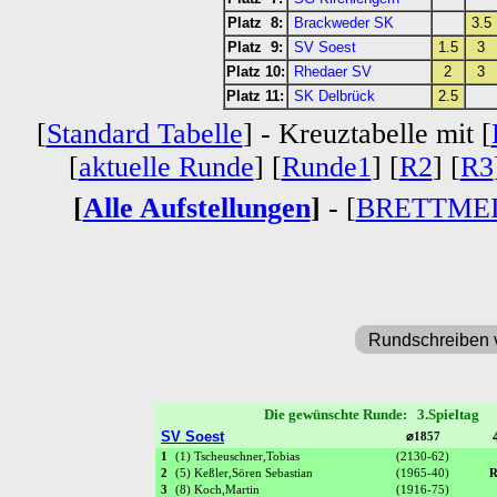
Platz 8:
Brackweder SK
3.5
Platz 9:
SV Soest
1.5
3
Platz 10:
Rhedaer SV
2
3
Platz 11:
SK Delbrück
2.5
[
Standard Tabelle
] - Kreuztabelle mit [
[
aktuelle Runde
] [
Runde1
] [
R2
] [
R3
[
Alle Aufstellungen
]
- [
BRETTME
Rundschreiben 
Die gewünschte Runde: 3.Spieltag
SV Soest
⌀1857
1
(1) Tscheuschner,Tobias
(2130-62)
2
(5) Keßler,Sören Sebastian
(1965-40)
R
3
(8) Koch,Martin
(1916-75)