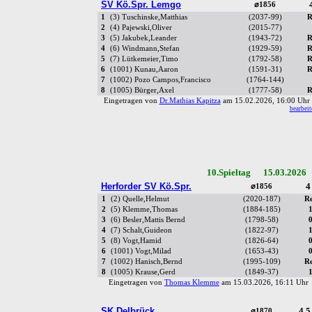
SV Kö.Spr. Lemgo
⌀1856
1
(3) Tuschinske,Matthias
(2037-99)
R
2
(4) Pajewski,Oliver
(2015-77)
3
(5) Jakubek,Leander
(1943-72)
R
4
(6) Windmann,Stefan
(1929-59)
R
5
(7) Lütkemeier,Timo
(1792-58)
R
6
(1001) Kunau,Aaron
(1591-31)
R
7
(1002) Pozo Campos,Francisco
(1764-144)
8
(1005) Bürger,Axel
(1777-58)
R
Eingetragen von
Dr.Mathias Kapitza
am 15.02.2026, 16:00 Uh
bearbeit
10.Spieltag 15.03.2026
Herforder SV Kö.Spr.
4
⌀1856
1
(2) Quelle,Helmut
(2020-187)
R
2
(5) Klemme,Thomas
(1884-185)
3
(6) Besler,Mattis Bernd
(1798-58)
4
(7) Schalt,Guideon
(1822-97)
5
(8) Vogt,Hamid
(1826-64)
6
(1001) Vogt,Milad
(1653-43)
7
(1002) Hanisch,Bernd
(1995-109)
R
8
(1005) Krause,Gerd
(1849-37)
Eingetragen von
Thomas Klemme
am 15.03.2026, 16:11 Uh
SK Delbrück
4.5
⌀1870