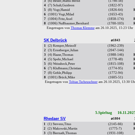
3
(6) Besler,Mattis Bernd
(1798-58)
4
(7) Schalt,Guideon
(1822-97)
5
(8) Vogt,Hamid
(1826-64)
6
(1001) Vogt,Milad
(1653-43)
7
(1004) Fritz,Axel
(1858-174)
8
(1006) Nußbaumer,Bernhard
(1700-103)
Eingetragen von
Thomas Klemme
am 26.10.2025, 15:23 Uh
SK Delbrück
⌀1843
1
(2) Kemper,Meinolf
(1962-239)
2
(3) Ernstberger,Julian
(2047-144)
3
(4) Haase,Thomas
(1988-146)
4
(5) Spehr,Michael
(1778-48)
5
(6) Weissbeck,Peter
(1815-108)
6
(7) Klußmann,Christian
(1774-95)
7
(8) Gehle,Philipp
(1772-94)
8
(1001) Brück,Mike
(1605-51)
Eingetragen von
Tobias Tscheuschner
am 26.10.2025, 13:30 
5.Spieltag 16.11.202
Rhedaer SV
⌀1804
1
(1) Stevens,Titus
(2145-66)
2
(2) Makowski,Martin
(1775-7)
3
(3) Biernath,Thomas
(1931-108)