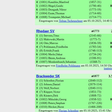
4
(1001) Kasubke,Manfred
(1857-31)
5
(1002) Hügel,Guido
(1790-40)
R
6
(1003) Dongash,Viktor
(1773-19)
7
(1004) Enste,Thomas
(1714-60)
8
(1008) Trompeter,Michael
(1714-77)
Eingetragen von
Tobias Tscheuschner
am 05.10.2025, 14:40
Rhedaer SV
⌀1773
1
(1) Stevens,Titus
(2145-66)
2
(2) Makowski,Martin
(1775-7)
3
(4) Otto,Marcus
(1836-59)
R
4
(7) Pohlmann,Friedhelm
(1783-54)
R
5
(8) Erfeldt,Frank
(1748-113)
6
(1004) Merle,Oskar
(1734-24)
7
(1005) Bünte,Andreas
(1596-91)
8
(1007) Monkenbusch,Sebastian
(1568-7)
Eingetragen von
Friedhelm Pohlmann
am 05.10.2025, 14:50 U
bearbeit
Brackweder SK
3.
⌀1877
1
(1) Schreiber,Florian
(2049-112)
2
(2) Johnen,Daniel
(2079-114)
3
(3) Wolf,Norbert
(2040-111)
4
(7) Küpper,Victor
(1851-73)
5
(8) Küsters,Dirk
(1808-72)
6
(1002) Mikulski,Georg
(1958-52)
R
7
(1008) Peters,Stephan
(1767-226)
8
(1010) Höcker,Horst
(1466-208)
Eingetragen von
Florian Schreiber
am 05.10.2025, 15:41 Uh