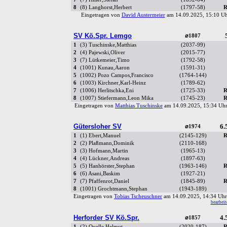
8
(8) Langhorst,Herbert
(1797-58)
R
Eingetragen von
David Austermeier
am 14.09.2025, 15:10 
SV Kö.Spr. Lemgo
⌀1807
1
(3) Tuschinske,Matthias
(2037-99)
2
(4) Pajewski,Oliver
(2015-77)
3
(7) Lütkemeier,Timo
(1792-58)
4
(1001) Kunau,Aaron
(1591-31)
5
(1002) Pozo Campos,Francisco
(1764-144)
6
(1003) Kirchner,Karl-Heinz
(1789-62)
7
(1006) Herlitschka,Eni
(1725-33)
R
8
(1007) Stiefermann,Leon Mika
(1745-23)
R
Eingetragen von
Matthias Tuschinske
am 14.09.2025, 15:34 U
Gütersloher SV
6.
⌀1974
1
(1) Ebert,Manuel
(2145-129)
R
2
(2) Plaßmann,Dominik
(2110-168)
3
(3) Hofmann,Martin
(1965-13)
4
(4) Lückner,Andreas
(1897-63)
5
(5) Hanhörster,Stephan
(1963-146)
R
6
(6) Asani,Baskim
(1927-21)
7
(7) Pfaffenrot,Daniel
(1845-89)
R
8
(1001) Grochtmann,Stephan
(1943-189)
Eingetragen von
Tobias Tscheuschner
am 14.09.2025, 14:34 U
bearbeit
Herforder SV Kö.Spr.
4.
⌀1857
1
(2) Quelle,Helmut
(2020-187)
R