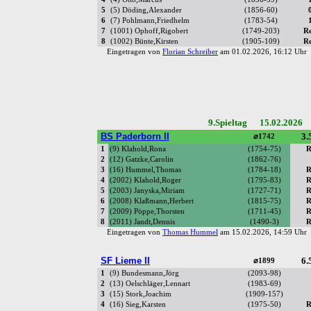
5
(5) Döding,Alexander
(1856-60)
6
(7) Pohlmann,Friedhelm
(1783-54)
7
(1001) Ophoff,Rigobert
(1749-203)
R
8
(1002) Bünte,Kirsten
(1905-109)
R
Eingetragen von
Florian Schreiber
am 01.02.2026, 16:12 Uh
9.Spieltag 15.02.2026 
BS Paderborn II
3.
⌀1742
1
(9) Klahold,Rona
(1754-75)
R
2
(12) Gatzke,Carolin
(1862-76)
3
(16) Hummel,Thomas
(1784-18)
R
4
(2002) Klahold,Roger
(1795-83)
R
5
(2003) Janyska,Miriam
(1727-71)
R
6
(2008) Klaßmann,Herbert
(1815-75)
R
7
(2009) Pöppe,Thorsten
(1711-45)
R
8
(2011) Jandt,Dennis
(1490-3)
R
Eingetragen von
Thomas Hummel
am 15.02.2026, 14:59 Uh
SF Lieme II
6.
⌀1899
1
(9) Bundesmann,Jörg
(2093-98)
2
(13) Oelschläger,Lennart
(1983-69)
3
(15) Stork,Joachim
(1909-157)
4
(16) Sieg,Karsten
(1975-50)
R