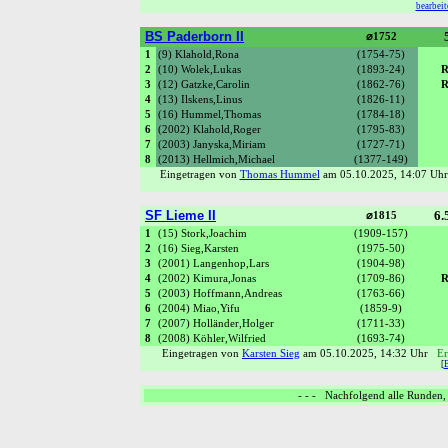
bearbeit
BS Paderborn II
⌀1752
1
(9) Klahold,Rona
(1754-75)
2
(10) Wolek,Lukas
(1893-24)
R
3
(12) Gatzke,Carolin
(1862-76)
R
4
(13) Ilskens,Linus
(1826-11)
5
(16) Hummel,Thomas
(1784-18)
6
(2002) Klahold,Roger
(1795-83)
7
(2003) Janyska,Miriam
(1727-71)
8
(2013) Hellmich,Michael
(1377-149)
Eingetragen von
Thomas Hummel
am 05.10.2025, 14:07 U
SF Lieme II
6.
⌀1815
1
(15) Stork,Joachim
(1909-157)
2
(16) Sieg,Karsten
(1975-50)
3
(2001) Langenhop,Lars
(1904-98)
4
(2002) Kimura,Jonas
(1709-86)
R
5
(2003) Hoffmann,Andreas
(1763-66)
6
(2004) Miao,Yifu
(1859-9)
7
(2007) Holländer,Holger
(1711-33)
8
(2008) Köhler,Wilfried
(1693-74)
Eingetragen von
Karsten Sieg
am 05.10.2025, 14:32 Uhr
Er
[
- - - Nachfolgend alle Runden, 