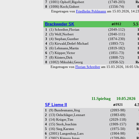
7
(1001) Ophoff,Rigobert
(1749-203)
R
8
(1006) Koch,Gisbert
(1556-74)
Eingetragen von
Friedhelm Pohlmann
am 15.03.2026, 14:
Brackweder SK
5.5
⌀1912
1
(1) Schreiber,Florian
(2049-112)
2
(3) Wolf,Norbert
(2040-111)
3
(4) Stephan,Gunther
(1874-230)
4
(5) Kirwald,Detlef-Michael
(1893-72)
5
(6) Lehmann,Martin
(1819-182)
6
(7) Küpper,Victor
(1851-73)
7
(8) Küsters,Dirk
(1808-72)
8
(1002) Mikulski,Georg
(1958-52)
R
Eingetragen von
Florian Schreiber
am 15.03.2026, 16:05 
11.Spieltag 10.05.2026 
SF Lieme II
4.5
⌀1921
1
(9) Bundesmann,Jörg
(2093-98)
2
(13) Oelschläger,Lennart
(1983-69)
3
(14) Krüger,Tim
(2029-118)
4
(15) Stork,Joachim
(1909-157)
R
5
(16) Sieg,Karsten
(1975-50)
R
6
(2001) Langenhop,Lars
(1904-98)
7
(2002) Kimura,Jonas
(1709-86)
R