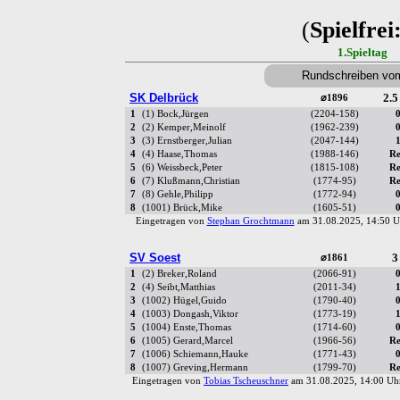
(
Spielfrei
1.Spieltag
Rundschreiben vo
SK Delbrück
2.5
⌀1896
1
(1) Bock,Jürgen
(2204-158)
0
2
(2) Kemper,Meinolf
(1962-239)
0
3
(3) Ernstberger,Julian
(2047-144)
1
4
(4) Haase,Thomas
(1988-146)
Re
5
(6) Weissbeck,Peter
(1815-108)
Re
6
(7) Klußmann,Christian
(1774-95)
Re
7
(8) Gehle,Philipp
(1772-94)
0
8
(1001) Brück,Mike
(1605-51)
0
Eingetragen von
Stephan Grochtmann
am 31.08.2025, 14:50
SV Soest
3
⌀1861
1
(2) Breker,Roland
(2066-91)
0
2
(4) Seibt,Matthias
(2011-34)
1
3
(1002) Hügel,Guido
(1790-40)
0
4
(1003) Dongash,Viktor
(1773-19)
1
5
(1004) Enste,Thomas
(1714-60)
0
6
(1005) Gerard,Marcel
(1966-56)
Re
7
(1006) Schiemann,Hauke
(1771-43)
0
8
(1007) Greving,Hermann
(1799-70)
Re
Eingetragen von
Tobias Tscheuschner
am 31.08.2025, 14:00 