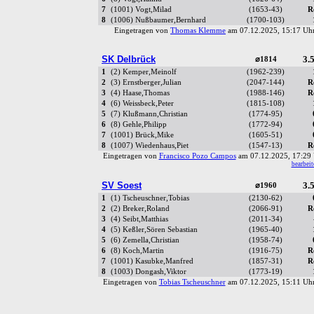
7
(1001) Vogt,Milad
(1653-43)
R
8
(1006) Nußbaumer,Bernhard
(1700-103)
Eingetragen von
Thomas Klemme
am 07.12.2025, 15:17 U
SK Delbrück
3.5
⌀1814
1
(2) Kemper,Meinolf
(1962-239)
2
(3) Ernstberger,Julian
(2047-144)
R
3
(4) Haase,Thomas
(1988-146)
R
4
(6) Weissbeck,Peter
(1815-108)
5
(7) Klußmann,Christian
(1774-95)
6
(8) Gehle,Philipp
(1772-94)
7
(1001) Brück,Mike
(1605-51)
8
(1007) Wiedenhaus,Piet
(1547-13)
R
Eingetragen von
Francisco Pozo Campos
am 07.12.2025, 17:2
bearbeit
SV Soest
3.5
⌀1960
1
(1) Tscheuschner,Tobias
(2130-62)
2
(2) Breker,Roland
(2066-91)
R
3
(4) Seibt,Matthias
(2011-34)
4
(5) Keßler,Sören Sebastian
(1965-40)
5
(6) Zemella,Christian
(1958-74)
6
(8) Koch,Martin
(1916-75)
R
7
(1001) Kasubke,Manfred
(1857-31)
R
8
(1003) Dongash,Viktor
(1773-19)
Eingetragen von
Tobias Tscheuschner
am 07.12.2025, 15:11 U