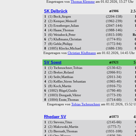
Eingetragen von
Thomas Klemme
am 01.02.2026, 15:27 Uh
SK Delbrück
2.5
⌀1906
1
(1) Bock,Jürgen
(2204-158)
2
(2) Kemper,Meinolf
(1962-239)
3
(3) Ernstberger,Julian
(2047-144)
4
(4) Haase,Thomas
(1988-146)
5
(6) Weissbeck,Peter
(1815-108)
R
6
(7) Klußmann,Christian
(1774-95)
7
(8) Gehle,Philipp
(1772-94)
8
(1005) Klocke,Michael
(1686-130)
Eingetragen von
Christian Klußmann
am 01.02.2026, 14:45 Uh
SV Soest
5
⌀1921
1
(1) Tscheuschner,Tobias
(2130-62)
2
(2) Breker,Roland
(2066-91)
3
(4) Seibt,Matthias
(2011-34)
4
(5) Keßler,Sören Sebastian
(1965-40)
5
(8) Koch,Martin
(1916-75)
6
(1002) Hügel,Guido
(1790-40)
7
(1003) Dongash,Viktor
(1773-19)
8
(1004) Enste,Thomas
(1714-60)
Eingetragen von
Tobias Tscheuschner
am 01.02.2026, 15:52
Rhedaer SV
4
⌀1873
1
(1) Stevens,Titus
(2145-66)
2
(2) Makowski,Martin
(1775-7)
3
(3) Biernath,Thomas
(1931-108)
4
(4) Otto,Marcus
(1836-59)