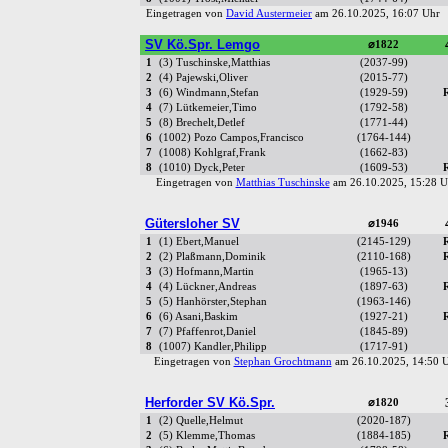
Eingetragen von
David Austermeier
am 26.10.2025, 16:07 Uh
SV Kö.Spr. Lemgo
⌀1822
1
(3) Tuschinske,Matthias
(2037-99)
2
(4) Pajewski,Oliver
(2015-77)
3
(6) Windmann,Stefan
(1929-59)
4
(7) Lütkemeier,Timo
(1792-58)
5
(8) Brechelt,Detlef
(1771-44)
6
(1002) Pozo Campos,Francisco
(1764-144)
7
(1008) Kohlgraf,Frank
(1662-83)
8
(1010) Dyck,Peter
(1609-53)
Eingetragen von
Matthias Tuschinske
am 26.10.2025, 15:28
Gütersloher SV
⌀1946
1
(1) Ebert,Manuel
(2145-129)
2
(2) Plaßmann,Dominik
(2110-168)
3
(3) Hofmann,Martin
(1965-13)
4
(4) Lückner,Andreas
(1897-63)
5
(5) Hanhörster,Stephan
(1963-146)
6
(6) Asani,Baskim
(1927-21)
7
(7) Pfaffenrot,Daniel
(1845-89)
8
(1007) Kandler,Philipp
(1717-91)
Eingetragen von
Stephan Grochtmann
am 26.10.2025, 14:50
Herforder SV Kö.Spr.
⌀1820
1
(2) Quelle,Helmut
(2020-187)
2
(5) Klemme,Thomas
(1884-185)