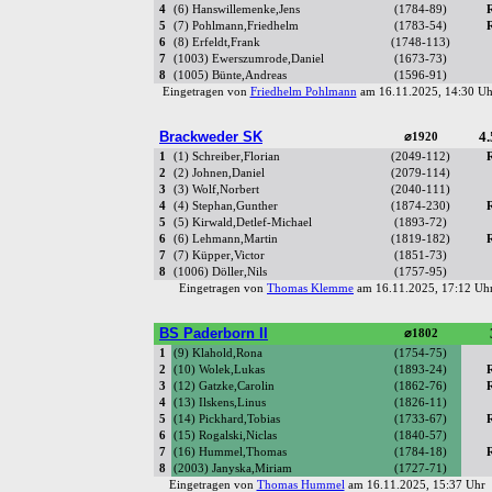
4
(6) Hanswillemenke,Jens
(1784-89)
5
(7) Pohlmann,Friedhelm
(1783-54)
6
(8) Erfeldt,Frank
(1748-113)
7
(1003) Ewerszumrode,Daniel
(1673-73)
8
(1005) Bünte,Andreas
(1596-91)
Eingetragen von
Friedhelm Pohlmann
am 16.11.2025, 14:30 
Brackweder SK
4.
⌀1920
1
(1) Schreiber,Florian
(2049-112)
2
(2) Johnen,Daniel
(2079-114)
3
(3) Wolf,Norbert
(2040-111)
4
(4) Stephan,Gunther
(1874-230)
5
(5) Kirwald,Detlef-Michael
(1893-72)
6
(6) Lehmann,Martin
(1819-182)
7
(7) Küpper,Victor
(1851-73)
8
(1006) Döller,Nils
(1757-95)
Eingetragen von
Thomas Klemme
am 16.11.2025, 17:12 U
BS Paderborn II
⌀1802
1
(9) Klahold,Rona
(1754-75)
2
(10) Wolek,Lukas
(1893-24)
3
(12) Gatzke,Carolin
(1862-76)
4
(13) Ilskens,Linus
(1826-11)
5
(14) Pickhard,Tobias
(1733-67)
6
(15) Rogalski,Niclas
(1840-57)
7
(16) Hummel,Thomas
(1784-18)
8
(2003) Janyska,Miriam
(1727-71)
Eingetragen von
Thomas Hummel
am 16.11.2025, 15:37 Uh