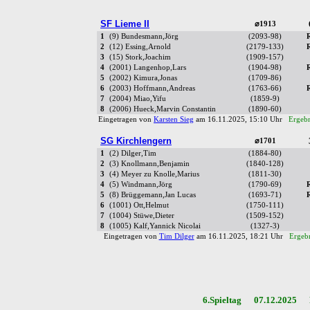
SF Lieme II
⌀1913
1
(9) Bundesmann,Jörg
(2093-98)
2
(12) Essing,Arnold
(2179-133)
3
(15) Stork,Joachim
(1909-157)
4
(2001) Langenhop,Lars
(1904-98)
5
(2002) Kimura,Jonas
(1709-86)
6
(2003) Hoffmann,Andreas
(1763-66)
7
(2004) Miao,Yifu
(1859-9)
8
(2006) Hueck,Marvin Constantin
(1890-60)
Eingetragen von
Karsten Sieg
am 16.11.2025, 15:10 Uhr
Ergebn
SG Kirchlengern
⌀1701
1
(2) Dilger,Tim
(1884-80)
2
(3) Knollmann,Benjamin
(1840-128)
3
(4) Meyer zu Knolle,Marius
(1811-30)
4
(5) Windmann,Jörg
(1790-69)
5
(8) Brüggemann,Jan Lucas
(1693-71)
6
(1001) Ott,Helmut
(1750-111)
7
(1004) Stüwe,Dieter
(1509-152)
8
(1005) Kalf,Yannick Nicolai
(1327-3)
Eingetragen von
Tim Dilger
am 16.11.2025, 18:21 Uhr
Ergebn
6.Spieltag 07.12.2025 R