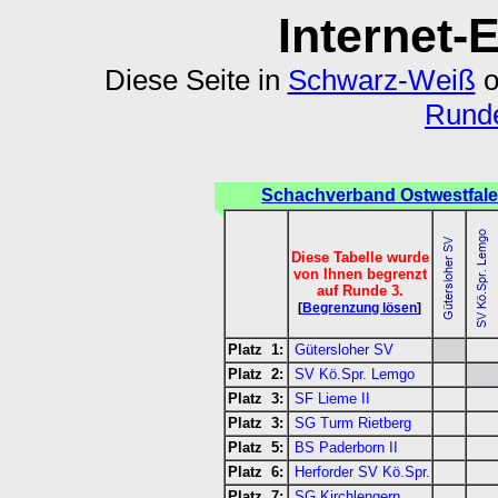
Internet-
Diese Seite in
Schwarz-Weiß
o
Runde
Schachverband Ostwestfale
Diese Tabelle wurde
von Ihnen begrenzt
auf Runde 3.
[
Begrenzung lösen
]
Platz 1:
Gütersloher SV
Platz 2:
SV Kö.Spr. Lemgo
Platz 3:
SF Lieme II
Platz 3:
SG Turm Rietberg
Platz 5:
BS Paderborn II
Platz 6:
Herforder SV Kö.Spr.
Platz 7:
SG Kirchlengern