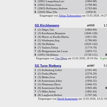
5
(2001) Langenhop,Lars
(1904-98)
6
(2002) Kimura,Jonas
(1709-86)
7
(2003) Hoffmann,Andreas
(1763-66)
8
(2004) Miao,Yifu
(1859-9)
Eingetragen von
Tobias Tscheuschner
am 15.02.2026, 14:
SG Kirchlengern
1.
⌀1820
1
(2) Dilger,Tim
(1884-80)
2
(3) Knollmann,Benjamin
(1840-128)
3
(4) Meyer zu Knolle,Marius
(1811-30)
4
(5) Windmann,Jörg
(1790-69)
5
(6) Ott,Mathias
(2020-142)
6
(7) Taubert,Tobias
(1774-79)
7
(8) Brüggemann,Jan Lucas
(1693-71)
8
(1001) Ott,Helmut
(1750-111)
R
Eingetragen von
Tim Dilger
am 15.02.2026, 18:34 Uhr
Ergebn
SG Turm Rietberg
7.
⌀1987
1
(1) Kollenberg,Cedric
(2101-40)
2
(2) Funke,Martin
(2276-29)
3
(3) Behler,Sven
(2024-42)
4
(4) Austermann,Julius
(1956-32)
5
(5) Flöttmann,Oliver
(1946-55)
6
(6) Austermeier,David
(1903-48)
R
7
(7) Hiller,Stefan
(1892-64)
8
(8) Langhorst,Herbert
(1797-58)
Eingetragen von
David Austermeier
am 15.02.2026, 14:22 