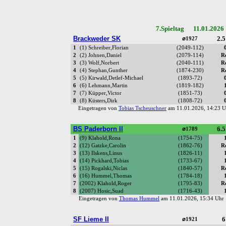
7.Spieltag 11.01.2026
Brackweder SK
2.5
⌀1927
1
(1) Schreiber,Florian
(2049-112)
2
(2) Johnen,Daniel
(2079-114)
R
3
(3) Wolf,Norbert
(2040-111)
R
4
(4) Stephan,Gunther
(1874-230)
R
5
(5) Kirwald,Detlef-Michael
(1893-72)
6
(6) Lehmann,Martin
(1819-182)
7
(7) Küpper,Victor
(1851-73)
8
(8) Küsters,Dirk
(1808-72)
Eingetragen von
Tobias Tscheuschner
am 11.01.2026, 14:23
BS Paderborn II
6.5
⌀1789
1
(9) Klahold,Rona
(1754-75)
2
(12) Gatzke,Carolin
(1862-76)
R
3
(13) Ilskens,Linus
(1826-11)
4
(14) Pickhard,Tobias
(1733-67)
5
(15) Rogalski,Niclas
(1840-57)
R
6
(16) Hummel,Thomas
(1784-18)
7
(2002) Klahold,Roger
(1795-83)
R
8
(2007) Hosic,Suad
(1716-43)
Eingetragen von
Thomas Hummel
am 11.01.2026, 15:34 Uh
SF Lieme II
6
⌀1921