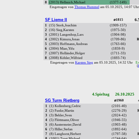
8
(2013) Hellmich,Michael
(1377-149)
Eingetragen von
Thomas Hummel
am 05.10.2025, 14:07 U
SF Lieme II
6.
⌀1815
1
(15) Stork,Joachim
(1909-157)
2
(16) Sieg,Karsten
(1975-50)
3
(2001) Langenhop,Lars
(1904-98)
4
(2002) Kimura,Jonas
(1709-86)
R
5
(2003) Hoffmann,Andreas
(1763-66)
6
(2004) Miao,Yifu
(1859-9)
7
(2007) Holländer,Holger
(1711-33)
8
(2008) Köhler,Wilfried
(1693-74)
Eingetragen von
Karsten Sieg
am 05.10.2025, 14:32 Uhr
Er
[
4.Spieltag 26.10.2025 
SG Turm Rietberg
⌀1960
1
(1) Kollenberg,Cedric
(2101-40)
2
(2) Funke,Martin
(2276-29)
3
(3) Behler,Sven
(2024-42)
4
(5) Flöttmann,Oliver
(1946-55)
5
(6) Austermeier,David
(1903-48)
6
(7) Hiller,Stefan
(1892-64)
7
(8) Langhorst,Herbert
(1797-58)
8
(1001) Trost,Michael
(1744-64)