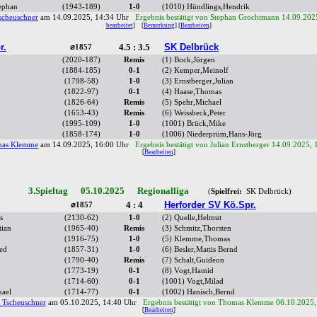
ephan
(1943-189)
1-0
(1010) Hündlings,Hendrik
scheuschner
am 14.09.2025, 14:34 Uhr
Ergebnis bestätigt von Stephan Grochtmann 14.09.202
bearbeitet
]
[
Bemerkung
] [
Bearbeiten
]
r.
4.5 : 3.5
SK Delbrück
⌀1857
(2020-187)
Remis
(1) Bock,Jürgen
(1884-185)
0-1
(2) Kemper,Meinolf
(1798-58)
1-0
(3) Ernstberger,Julian
(1822-97)
0-1
(4) Haase,Thomas
(1826-64)
Remis
(5) Spehr,Michael
(1653-43)
Remis
(6) Weissbeck,Peter
(1995-109)
1-0
(1001) Brück,Mike
(1858-174)
1-0
(1006) Niederprüm,Hans-Jörg
as Klemme
am 14.09.2025, 16:00 Uhr
Ergebnis bestätigt von Julian Ernstberger 14.09.2025,
[
Bearbeiten
]
3.Spieltag 05.10.2025 Regionalliga
(
Spielfrei:
SK Delbrück)
4 : 4
Herforder SV Kö.Spr.
⌀1857
s
(2130-62)
1-0
(2) Quelle,Helmut
tian
(1965-40)
Remis
(3) Schmitz,Thorsten
(1916-75)
1-0
(5) Klemme,Thomas
ed
(1857-31)
1-0
(6) Besler,Mattis Bernd
(1790-40)
Remis
(7) Schalt,Guideon
(1773-19)
0-1
(8) Vogt,Hamid
(1714-60)
0-1
(1001) Vogt,Milad
hael
(1714-77)
0-1
(1002) Hanisch,Bernd
 Tscheuschner
am 05.10.2025, 14:40 Uhr
Ergebnis bestätigt von Thomas Klemme 06.10.2025,
[
Bearbeiten
]