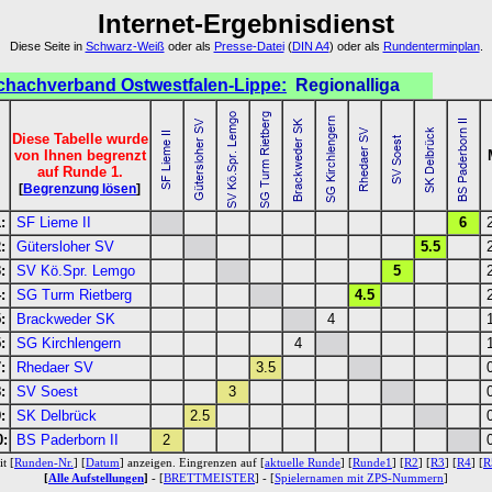
Internet-Ergebnisdienst
Diese Seite in
Schwarz-Weiß
oder als
Presse-Datei
(
DIN A4
) oder als
Rundenterminplan
.
chachverband Ostwestfalen-Lippe:
Regionalliga
Diese Tabelle wurde
von Ihnen begrenzt
auf Runde 1.
[
Begrenzung lösen
]
:
SF Lieme II
6
2
:
Gütersloher SV
5.5
2
:
SV Kö.Spr. Lemgo
5
2
:
SG Turm Rietberg
4.5
2
:
Brackweder SK
4
1
:
SG Kirchlengern
4
1
:
Rhedaer SV
3.5
0
:
SV Soest
3
0
:
SK Delbrück
2.5
0
0:
BS Paderborn II
2
0
t [
Runden-Nr.
] [
Datum
] anzeigen. Eingrenzen auf [
aktuelle Runde
] [
Runde1
] [
R2
] [
R3
] [
R4
] [
R
[
Alle Aufstellungen
]
- [
BRETTMEISTER
] - [
Spielernamen mit ZPS-Nummern
]