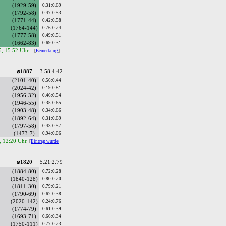
(1929-59)
0.31:0.69
(1792-58)
0.47:0.53
(1771-44)
0.42:0.58
(1764-144)
0.76:0.24
(1777-58)
0.49:0.51
(1662-83)
0.69:0.31
5, 15:52 Uhr.
[
Bemerkung
]
⌀1887
3.58:4.42
(2101-40)
0.56:0.44
(2024-42)
0.19:0.81
(1956-32)
0.46:0.54
(1946-55)
0.35:0.65
(1903-48)
0.34:0.66
(1892-64)
0.31:0.69
(1797-58)
0.43:0.57
(1473-7)
0.94:0.06
, 12:20 Uhr.
[
Eintrag wurde
⌀1820
5.21:2.79
(1884-80)
0.72:0.28
(1840-128)
0.80:0.20
(1811-30)
0.79:0.21
(1790-69)
0.62:0.38
(2020-142)
0.24:0.76
(1774-79)
0.61:0.39
(1693-71)
0.66:0.34
(1750-111)
0.77:0.23