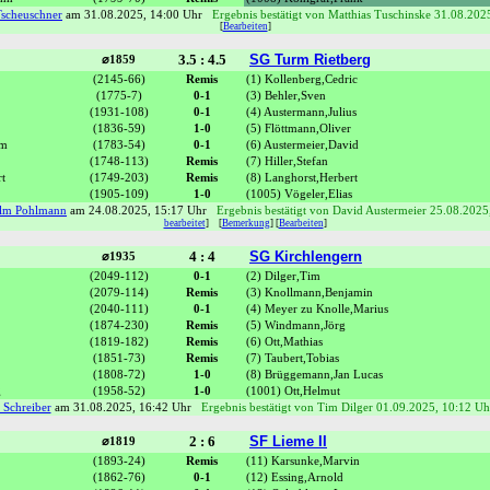
Tscheuschner
am 31.08.2025, 14:00 Uhr
Ergebnis bestätigt von Matthias Tuschinske 31.08.202
[
Bearbeiten
]
3.5 : 4.5
SG Turm Rietberg
⌀1859
(2145-66)
Remis
(1) Kollenberg,Cedric
(1775-7)
0-1
(3) Behler,Sven
(1931-108)
0-1
(4) Austermann,Julius
(1836-59)
1-0
(5) Flöttmann,Oliver
lm
(1783-54)
0-1
(6) Austermeier,David
(1748-113)
Remis
(7) Hiller,Stefan
t
(1749-203)
Remis
(8) Langhorst,Herbert
(1905-109)
1-0
(1005) Vögeler,Elias
elm Pohlmann
am 24.08.2025, 15:17 Uhr
Ergebnis bestätigt von David Austermeier 25.08.2025
bearbeitet
]
[
Bemerkung
] [
Bearbeiten
]
4 : 4
SG Kirchlengern
⌀1935
(2049-112)
0-1
(2) Dilger,Tim
(2079-114)
Remis
(3) Knollmann,Benjamin
(2040-111)
0-1
(4) Meyer zu Knolle,Marius
(1874-230)
Remis
(5) Windmann,Jörg
(1819-182)
Remis
(6) Ott,Mathias
(1851-73)
Remis
(7) Taubert,Tobias
(1808-72)
1-0
(8) Brüggemann,Jan Lucas
g
(1958-52)
1-0
(1001) Ott,Helmut
 Schreiber
am 31.08.2025, 16:42 Uhr
Ergebnis bestätigt von Tim Dilger 01.09.2025, 10:12 Uh
2 : 6
SF Lieme II
⌀1819
(1893-24)
Remis
(11) Karsunke,Marvin
(1862-76)
0-1
(12) Essing,Arnold