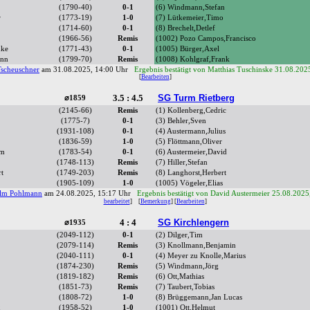
(1790-40)
0-1
(6) Windmann,Stefan
r
(1773-19)
1-0
(7) Lütkemeier,Timo
(1714-60)
0-1
(8) Brechelt,Detlef
(1966-56)
Remis
(1002) Pozo Campos,Francisco
uke
(1771-43)
0-1
(1005) Bürger,Axel
ann
(1799-70)
Remis
(1008) Kohlgraf,Frank
Tscheuschner
am 31.08.2025, 14:00 Uhr
Ergebnis bestätigt von Matthias Tuschinske 31.08.202
[
Bearbeiten
]
3.5 : 4.5
SG Turm Rietberg
⌀1859
(2145-66)
Remis
(1) Kollenberg,Cedric
(1775-7)
0-1
(3) Behler,Sven
(1931-108)
0-1
(4) Austermann,Julius
(1836-59)
1-0
(5) Flöttmann,Oliver
lm
(1783-54)
0-1
(6) Austermeier,David
(1748-113)
Remis
(7) Hiller,Stefan
t
(1749-203)
Remis
(8) Langhorst,Herbert
(1905-109)
1-0
(1005) Vögeler,Elias
elm Pohlmann
am 24.08.2025, 15:17 Uhr
Ergebnis bestätigt von David Austermeier 25.08.2025
bearbeitet
]
[
Bemerkung
] [
Bearbeiten
]
4 : 4
SG Kirchlengern
⌀1935
(2049-112)
0-1
(2) Dilger,Tim
(2079-114)
Remis
(3) Knollmann,Benjamin
(2040-111)
0-1
(4) Meyer zu Knolle,Marius
(1874-230)
Remis
(5) Windmann,Jörg
(1819-182)
Remis
(6) Ott,Mathias
(1851-73)
Remis
(7) Taubert,Tobias
(1808-72)
1-0
(8) Brüggemann,Jan Lucas
g
(1958-52)
1-0
(1001) Ott,Helmut