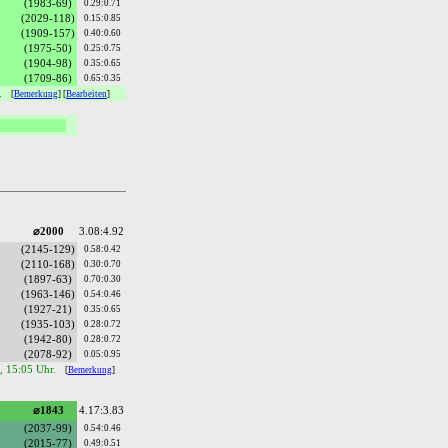
(1983-69)
0.29:0.71
(2029-118)
0.15:0.85
(1909-157)
0.40:0.60
(1975-50)
0.25:0.75
(1904-98)
0.35:0.65
(1709-86)
0.65:0.35
r.
[
Bemerkung
] [
Bearbeiten
]
⌀2000
3.08:4.92
(2145-129)
0.58:0.42
(2110-168)
0.30:0.70
(1897-63)
0.70:0.30
(1963-146)
0.54:0.46
(1927-21)
0.35:0.65
(1935-103)
0.28:0.72
(1942-80)
0.28:0.72
(2078-92)
0.05:0.95
5, 15:05 Uhr.
[
Bemerkung
]
⌀1843
4.17:3.83
(2037-99)
0.54:0.46
(2015-77)
0.49:0.51