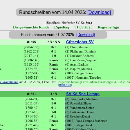
Rundschreiben vom 14.04.2026:
[Download]
(
Spielfrei:
Herforder SV Kö.Spr.)
Die gewünschte Runde: 1.Spieltag 31.08.2025 Regionalliga
Rundschreiben vom 21.07.2025:
[Download]
2.5 : 5.5
Gütersloher SV
⌀1896
(2204-158)
0-1
(1) Ebert,Manuel
(1962-239)
0-1
(2) Plaßmann,Dominik
(2047-144)
1-0
(4) Lückner,Andreas
(1988-146)
Remis
(5) Hanhörster,Stephan
(1815-108)
Remis
(6) Asani,Baskim
n
(1774-95)
Remis
(8) Kapitza,Mathias
(1772-94)
0-1
(1002) Seliger,Frank
(1605-51)
0-1
(1005) Neumann,Theodor
n Grochtmann
am 31.08.2025, 14:50 Uhr
Ergebnis bestätigt von Julian Ernstberger 31.08.202
[
Bearbeiten
]
3 : 5
SV Kö.Spr. Lemgo
⌀1861
(2066-91)
0-1
(3) Tuschinske,Matthias
(2011-34)
1-0
(4) Pajewski,Oliver
(1790-40)
0-1
(6) Windmann,Stefan
r
(1773-19)
1-0
(7) Lütkemeier,Timo
(1714-60)
0-1
(8) Brechelt,Detlef
(1966-56)
Remis
(1002) Pozo Campos,Francisco
uke
(1771-43)
0-1
(1005) Bürger,Axel
ann
(1799-70)
Remis
(1008) Kohlgraf,Frank