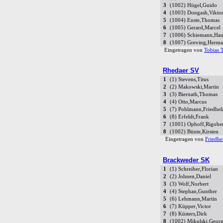
3
(1002) Hügel,Guido
4
(1003) Dongash,Vikto
5
(1004) Enste,Thomas
6
(1005) Gerard,Marcel
7
(1006) Schiemann,Ha
8
(1007) Greving,Herm
Eingetragen von
Tobias 
Rhedaer SV
1
(1) Stevens,Titus
2
(2) Makowski,Martin
3
(3) Biernath,Thomas
4
(4) Otto,Marcus
5
(7) Pohlmann,Friedhe
6
(8) Erfeldt,Frank
7
(1001) Ophoff,Rigober
8
(1002) Bünte,Kirsten
Eingetragen von
Friedh
Brackweder SK
1
(1) Schreiber,Florian
2
(2) Johnen,Daniel
3
(3) Wolf,Norbert
4
(4) Stephan,Gunther
5
(6) Lehmann,Martin
6
(7) Küpper,Victor
7
(8) Küsters,Dirk
8
(1002) Mikulski,Geor