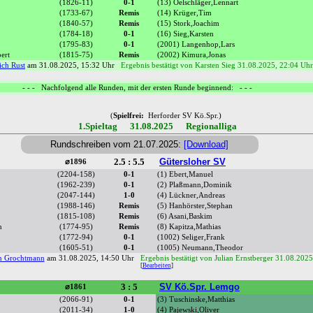
(1826-11)
0-1
(13) Oelschläger,Lennart
(1733-67)
Remis
(14) Krüger,Tim
(1840-57)
Remis
(15) Stork,Joachim
(1784-18)
0-1
(16) Sieg,Karsten
(1795-83)
0-1
(2001) Langenhop,Lars
ert
(1815-75)
Remis
(2002) Kimura,Jonas
ich Rust
am 31.08.2025, 15:32 Uhr
Ergebnis bestätigt von Karsten Sieg 31.08.2025, 22:04 Uh
- - - Nachfolgend alle Runden, mit der ersten Runde beginnend: - - -
(
Spielfrei:
Herforder SV Kö.Spr.)
1.Spieltag 31.08.2025 Regionalliga
Rundschreiben vom 21.07.2025:
[Download]
2.5 : 5.5
Gütersloher SV
⌀1896
(2204-158)
0-1
(1) Ebert,Manuel
(1962-239)
0-1
(2) Plaßmann,Dominik
(2047-144)
1-0
(4) Lückner,Andreas
(1988-146)
Remis
(5) Hanhörster,Stephan
(1815-108)
Remis
(6) Asani,Baskim
n
(1774-95)
Remis
(8) Kapitza,Mathias
(1772-94)
0-1
(1002) Seliger,Frank
(1605-51)
0-1
(1005) Neumann,Theodor
n Grochtmann
am 31.08.2025, 14:50 Uhr
Ergebnis bestätigt von Julian Ernstberger 31.08.202
[
Bearbeiten
]
3 : 5
SV Kö.Spr. Lemgo
⌀1861
(2066-91)
0-1
(3) Tuschinske,Matthias
(2011-34)
1-0
(4) Pajewski,Oliver