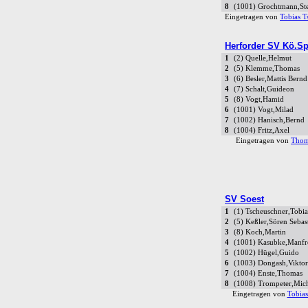
8
(1001) Grochtmann,St
Eingetragen von
Tobias T
Herforder SV Kö.Sp
1
(2) Quelle,Helmut
2
(5) Klemme,Thomas
3
(6) Besler,Mattis Bernd
4
(7) Schalt,Guideon
5
(8) Vogt,Hamid
6
(1001) Vogt,Milad
7
(1002) Hanisch,Bernd
8
(1004) Fritz,Axel
Eingetragen von
Thom
SV Soest
1
(1) Tscheuschner,Tobia
2
(5) Keßler,Sören Sebas
3
(8) Koch,Martin
4
(1001) Kasubke,Manfr
5
(1002) Hügel,Guido
6
(1003) Dongash,Viktor
7
(1004) Enste,Thomas
8
(1008) Trompeter,Mic
Eingetragen von
Tobias