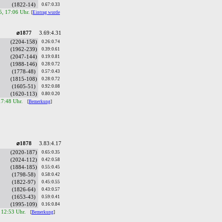
(1822-14)
0.67:0.33
5, 17:06 Uhr.
[
Eintrag wurde
⌀1877
3.69:4.31
(2204-158)
0.26:0.74
(1962-239)
0.39:0.61
(2047-144)
0.19:0.81
(1988-146)
0.28:0.72
(1778-48)
0.57:0.43
(1815-108)
0.28:0.72
(1605-51)
0.92:0.08
(1620-113)
0.80:0.20
 17:48 Uhr.
[
Bemerkung
]
⌀1878
3.83:4.17
(2020-187)
0.65:0.35
(2024-112)
0.42:0.58
(1884-185)
0.55:0.45
(1798-58)
0.58:0.42
(1822-97)
0.45:0.55
(1826-64)
0.43:0.57
(1653-43)
0.59:0.41
(1995-109)
0.16:0.84
 12:53 Uhr.
[
Bemerkung
]