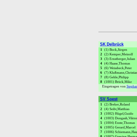
SK Delbrück
1
(1) Bock,Jürgen
2
(2) Kemper,Meinolf
3
(3) Ernstberger,Julian
4
(4) Haase,Thomas
5
(6) Weissbeck,Peter
6
(7) Klußmann,Christia
7
(8) Gehle,Philipp
8
(1001) Brück,Mike
Eingetragen von
Stepha
SV Soest
1
(2) Breker,Roland
2
(4) Seibt,Matthias
3
(1002) Hügel,Guido
4
(1003) Dongash,Vikto
5
(1004) Enste,Thomas
6
(1005) Gerard,Marcel
7
(1006) Schiemann,Ha
8
(1007) Greving,Herm