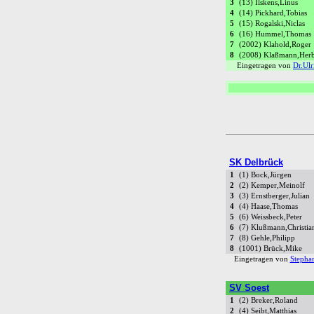
3
(13) Ilskens,Linus
4
(14) Pickhard,Tobias
5
(15) Rogalski,Niclas
6
(16) Hummel,Thomas
7
(2002) Klahold,Roger
8
(2008) Klaßmann,Herb
Eingetragen von
Dr.Ulr
SK Delbrück
1
(1) Bock,Jürgen
2
(2) Kemper,Meinolf
3
(3) Ernstberger,Julian
4
(4) Haase,Thomas
5
(6) Weissbeck,Peter
6
(7) Klußmann,Christia
7
(8) Gehle,Philipp
8
(1001) Brück,Mike
Eingetragen von
Stepha
SV Soest
1
(2) Breker,Roland
2
(4) Seibt,Matthias