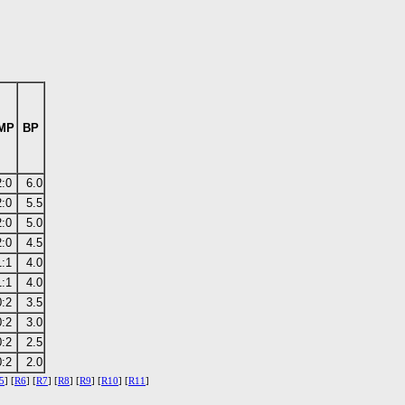
MP
BP
:0
6.0
:0
5.5
:0
5.0
:0
4.5
:1
4.0
:1
4.0
:2
3.5
:2
3.0
:2
2.5
:2
2.0
5
] [
R6
] [
R7
] [
R8
] [
R9
] [
R10
] [
R11
]