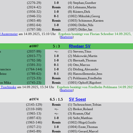
(2276-29)
1-0
(4) Stephan,Gunther
(2024-42)
Remis
(6) Lehmann,Martin
(1956-32)
1-0
(8) Küsters,Dirk
(1946-55)
0-1
(1002) Mikulski,Georg
(1903-48)
Remis
(1003) Schimmer,Karsten
(1892-64)
1-0
(1006) Döller,Nils
(1797-58)
Remis
(1007) Döller,Jan
 Austermeier
am 14.09.2025, 15:10 Uhr
Ergebnis bestätigt von Florian Schreiber 14.09.2025,
[
Bearbeiten
]
5 : 3
Rhedaer SV
⌀1807
s
(2037-99)
+:-
(1) Stevens,Titus
(2015-77)
1-0
(2) Makowski,Martin
(1792-58)
1-0
(3) Biernath,Thomas
(1591-31)
0-1
(4) Otto,Marcus
rancisco
(1764-144)
1-0
(5) Döding,Alexander
Heinz
(1789-62)
0-1
(6) Hanswillemenke,Jens
(1725-33)
Remis
(7) Pohlmann,Friedhelm
eon Mika
(1745-23)
Remis
(1001) Ophoff,Rigobert
s Tuschinske
am 14.09.2025, 15:34 Uhr
Ergebnis bestätigt von Friedhelm Pohlmann 14.09.202
[
Bearbeiten
]
6.5 : 1.5
SV Soest
⌀1974
(2145-129)
Remis
(1) Tscheuschner,Tobias
(2110-168)
+:-
(2) Breker,Roland
(1965-13)
+:-
(3) Kramm,Olaf
(1897-63)
1-0
(4) Seibt,Matthias
(1963-146)
Remis
(1002) Hügel,Guido
(1927-21)
1-0
(1004) Enste,Thomas
(1845-89)
Remis
(1005) Gerard,Marcel