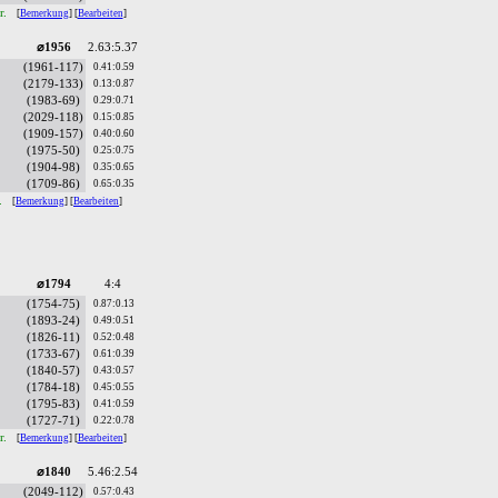
r.
[
Bemerkung
] [
Bearbeiten
]
⌀1956
2.63:5.37
(1961-117)
0.41:0.59
(2179-133)
0.13:0.87
(1983-69)
0.29:0.71
(2029-118)
0.15:0.85
(1909-157)
0.40:0.60
(1975-50)
0.25:0.75
(1904-98)
0.35:0.65
(1709-86)
0.65:0.35
r.
[
Bemerkung
] [
Bearbeiten
]
⌀1794
4:4
(1754-75)
0.87:0.13
(1893-24)
0.49:0.51
(1826-11)
0.52:0.48
(1733-67)
0.61:0.39
(1840-57)
0.43:0.57
(1784-18)
0.45:0.55
(1795-83)
0.41:0.59
(1727-71)
0.22:0.78
r.
[
Bemerkung
] [
Bearbeiten
]
⌀1840
5.46:2.54
(2049-112)
0.57:0.43