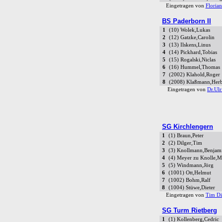
Eingetragen von
Florian
BS Paderborn II
1
(10) Wolek,Lukas
2
(12) Gatzke,Carolin
3
(13) Ilskens,Linus
4
(14) Pickhard,Tobias
5
(15) Rogalski,Niclas
6
(16) Hummel,Thomas
7
(2002) Klahold,Roger
8
(2008) Klaßmann,Herb
Eingetragen von
Dr.Ulr
SG Kirchlengern
1
(1) Braun,Peter
2
(2) Dilger,Tim
3
(3) Knollmann,Benjam
4
(4) Meyer zu Knolle,M
5
(5) Windmann,Jörg
6
(1001) Ott,Helmut
7
(1002) Bohm,Ralf
8
(1004) Stüwe,Dieter
Eingetragen von
Tim Di
SG Turm Rietberg
1
(1) Kollenberg,Cedric