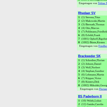
Eingetragen von
Tobias 
Rhedaer SV
1
(1) Stevens,Titus
2
(2) Makowski,Martin
3
(3) Biernath,Thomas
4
(4) Otto,Marcus
5
(7) Pohlmann,Friedhe
6
(8) Erfeldt,Frank
7
(1001) Ophoff,Rigober
8
(1002) Bünte,Kirsten
Eingetragen von
Friedh
Brackweder SK
1
(1) Schreiber,Florian
2
(2) Johnen,Daniel
3
(3) Wolf,Norbert
4
(4) Stephan,Gunther
5
(6) Lehmann,Martin
6
(7) Küpper,Victor
7
(8) Küsters,Dirk
8
(1002) Mikulski,Geor
Eingetragen von
Florian
BS Paderborn II
1
(10) Wolek,Lukas
2
(12) Gatzke,Carolin