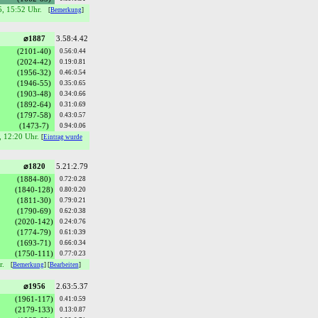
5, 15:52 Uhr.
[
Bemerkung
]
⌀1887
3.58:4.42
(2101-40)
0.56:0.44
(2024-42)
0.19:0.81
(1956-32)
0.46:0.54
(1946-55)
0.35:0.65
(1903-48)
0.34:0.66
(1892-64)
0.31:0.69
(1797-58)
0.43:0.57
(1473-7)
0.94:0.06
, 12:20 Uhr.
[
Eintrag wurde
⌀1820
5.21:2.79
(1884-80)
0.72:0.28
(1840-128)
0.80:0.20
(1811-30)
0.79:0.21
(1790-69)
0.62:0.38
(2020-142)
0.24:0.76
(1774-79)
0.61:0.39
(1693-71)
0.66:0.34
(1750-111)
0.77:0.23
r.
[
Bemerkung
] [
Bearbeiten
]
⌀1956
2.63:5.37
(1961-117)
0.41:0.59
(2179-133)
0.13:0.87