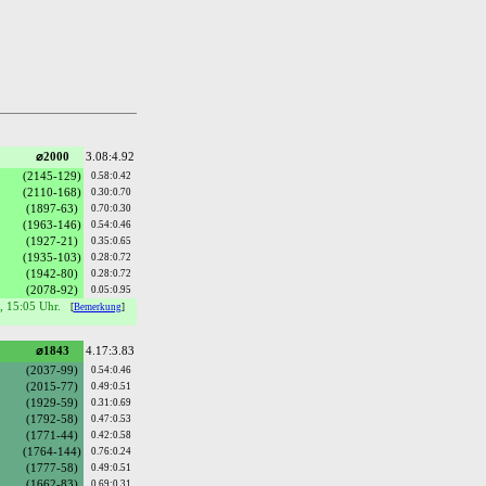
⌀2000
3.08:4.92
(2145-129)
0.58:0.42
(2110-168)
0.30:0.70
(1897-63)
0.70:0.30
(1963-146)
0.54:0.46
(1927-21)
0.35:0.65
(1935-103)
0.28:0.72
(1942-80)
0.28:0.72
(2078-92)
0.05:0.95
5, 15:05 Uhr.
[
Bemerkung
]
⌀1843
4.17:3.83
(2037-99)
0.54:0.46
(2015-77)
0.49:0.51
(1929-59)
0.31:0.69
(1792-58)
0.47:0.53
(1771-44)
0.42:0.58
(1764-144)
0.76:0.24
(1777-58)
0.49:0.51
(1662-83)
0.69:0.31