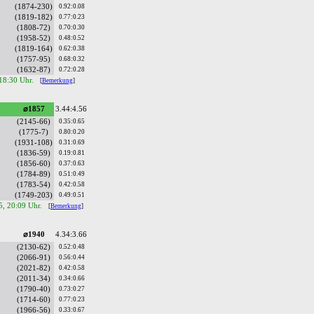
(1874-230)
0.92:0.08
(1819-182)
0.77:0.23
(1808-72)
0.70:0.30
(1958-52)
0.48:0.52
(1819-164)
0.62:0.38
(1757-95)
0.68:0.32
(1632-87)
0.72:0.28
 18:30 Uhr.
[
Bemerkung
]
⌀1857
3.44:4.56
(2145-66)
0.35:0.65
(1775-7)
0.80:0.20
(1931-108)
0.31:0.69
(1836-59)
0.19:0.81
(1856-60)
0.37:0.63
(1784-89)
0.51:0.49
(1783-54)
0.42:0.58
(1749-203)
0.49:0.51
5, 20:09 Uhr.
[
Bemerkung
]
⌀1940
4.34:3.66
(2130-62)
0.52:0.48
(2066-91)
0.56:0.44
(2021-82)
0.42:0.58
(2011-34)
0.34:0.66
(1790-40)
0.73:0.27
(1714-60)
0.77:0.23
(1966-56)
0.33:0.67