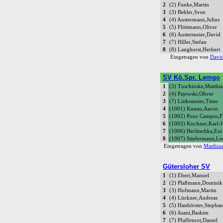
2
(2) Funke,Martin
3
(3) Behler,Sven
4
(4) Austermann,Julius
5
(5) Flöttmann,Oliver
6
(6) Austermeier,David
7
(7) Hiller,Stefan
8
(8) Langhorst,Herbert
Eingetragen von
David
SV Kö.Spr. Lemgo
1
(3) Tuschinske,Matthia
2
(4) Pajewski,Oliver
3
(7) Lütkemeier,Timo
4
(1001) Kunau,Aaron
5
(1002) Pozo Campos,F
6
(1003) Kirchner,Karl-
7
(1006) Herlitschka,Eni
8
(1007) Stiefermann,L
Eingetragen von
Matthia
Gütersloher SV
1
(1) Ebert,Manuel
2
(2) Plaßmann,Dominik
3
(3) Hofmann,Martin
4
(4) Lückner,Andreas
5
(5) Hanhörster,Stephan
6
(6) Asani,Baskim
7
(7) Pfaffenrot,Daniel