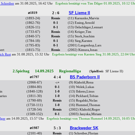
 Schreiber
am 31.08.2025, 16:42 Uhr
Ergebnis bestätigt von Tim Dilger 01.09.2025, 10:12 Uh
2 : 6
SF Lieme II
⌀1819
(1893-24)
Remis
(11) Karsunke,Marvin
(1862-76)
0-1
(12) Essing,Arnold
(1826-11)
0-1
(13) Oelschläger,Lennart
(1733-67)
Remis
(14) Krüger,Tim
(1840-57)
Remis
(15) Stork,Joachim
(1784-18)
0-1
(16) Sieg,Karsten
(1795-83)
0-1
(2001) Langenhop,Lars
ert
(1815-75)
Remis
(2002) Kimura,Jonas
ich Rust
am 31.08.2025, 15:32 Uhr
Ergebnis bestätigt von Karsten Sieg 31.08.2025, 22:04 Uh
2.Spieltag 14.09.2025 Regionalliga
(
Spielfrei:
SF Lieme II)
4 : 4
BS Paderborn II
⌀1797
(2066-67)
-:+
(9) Klahold,Rona
(1884-80)
0-1
(10) Wolek,Lukas
in
(1840-128)
1-0
(13) Ilskens,Linus
arius
(1811-30)
1-0
(14) Pickhard,Tobias
(1790-69)
Remis
(15) Rogalski,Niclas
(1750-111)
1-0
(16) Hummel,Thomas
(1728-54)
Remis
(2002) Klahold,Roger
(1509-152)
0-1
(2003) Janyska,Miriam
lger
am 14.09.2025, 15:57 Uhr
Ergebnis bestätigt von Thomas Hummel 14.09.2025, 16:05 Uh
5 : 3
Brackweder SK
⌀1987
(2101-40)
Remis
(1) Schreiber,Florian