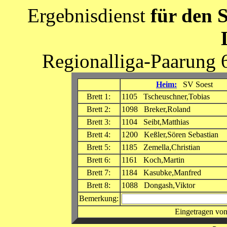
Ergebnisdienst
für den 
Regionalliga-Paarung 
Heim:
SV Soest
Brett 1:
1105 Tscheuschner,Tobias
Brett 2:
1098 Breker,Roland
Brett 3:
1104 Seibt,Matthias
Brett 4:
1200 Keßler,Sören Sebastian
Brett 5:
1185 Zemella,Christian
Brett 6:
1161 Koch,Martin
Brett 7:
1184 Kasubke,Manfred
Brett 8:
1088 Dongash,Viktor
Bemerkung:
Eingetragen von