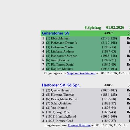
8.Spieltag 01.02.2026 R
Gütersloher SV
5
⌀1973
1
(1) Ebert,Manuel
(2145-129)
R
2
(2) Plaßmann,Dominik
(2110-168)
R
3
(3) Hofmann,Martin
(1965-13)
4
(4) Lückner,Andreas
(1897-63)
5
(5) Hanhörster,Stephan
(1963-146)
R
6
(6) Asani,Baskim
(1927-21)
7
(7) Pfaffenrot,Daniel
(1845-89)
R
8
(8) Kapitza,Mathias
(1935-103)
Eingetragen von
Stephan Grochtmann
am 01.02.2026, 15:16
Herforder SV Kö.Spr.
5
⌀1856
1
(2) Quelle,Helmut
(2020-187)
R
2
(5) Klemme,Thomas
(1884-185)
3
(6) Besler,Mattis Bernd
(1798-58)
R
4
(7) Schalt,Guideon
(1822-97)
R
5
(8) Vogt,Hamid
(1826-64)
6
(1001) Vogt,Milad
(1653-43)
R
7
(1002) Hanisch,Bernd
(1995-109)
8
(1005) Krause,Gerd
(1849-37)
Eingetragen von
Thomas Klemme
am 01.02.2026, 15:27 Uh