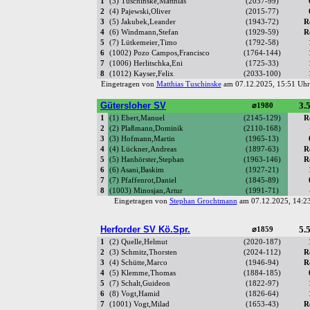
1
(3) Tuschinske,Matthias
(2037-99)
2
(4) Pajewski,Oliver
(2015-77)
3
(5) Jakubek,Leander
(1943-72)
R
4
(6) Windmann,Stefan
(1929-59)
R
5
(7) Lütkemeier,Timo
(1792-58)
6
(1002) Pozo Campos,Francisco
(1764-144)
7
(1006) Herlitschka,Eni
(1725-33)
8
(1012) Kayser,Felix
(2033-100)
Eingetragen von
Matthias Tuschinske
am 07.12.2025, 15:51 U
Gütersloher SV
3.5
⌀1980
1
(1) Ebert,Manuel
(2145-129)
R
2
(2) Plaßmann,Dominik
(2110-168)
3
(3) Hofmann,Martin
(1965-13)
4
(4) Lückner,Andreas
(1897-63)
R
5
(5) Hanhörster,Stephan
(1963-146)
R
6
(6) Asani,Baskim
(1927-21)
7
(7) Pfaffenrot,Daniel
(1845-89)
8
(1003) Minosjan,Artur
(1991-71)
Eingetragen von
Stephan Grochtmann
am 07.12.2025, 14:
Herforder SV Kö.Spr.
5.5
⌀1859
1
(2) Quelle,Helmut
(2020-187)
2
(3) Schmitz,Thorsten
(2024-112)
R
3
(4) Schütte,Marco
(1946-94)
R
4
(5) Klemme,Thomas
(1884-185)
5
(7) Schalt,Guideon
(1822-97)
6
(8) Vogt,Hamid
(1826-64)
7
(1001) Vogt,Milad
(1653-43)
R