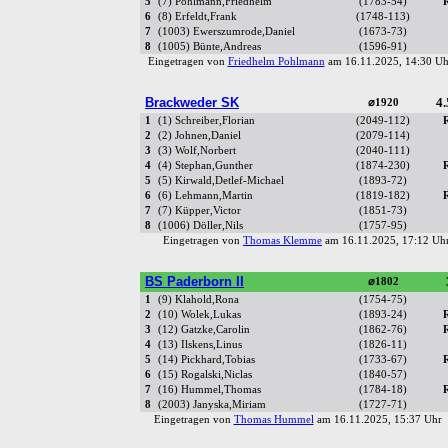
5
(7) Pohlmann,Friedhelm
(1783-54)
6
(8) Erfeldt,Frank
(1748-113)
7
(1003) Ewerszumrode,Daniel
(1673-73)
8
(1005) Bünte,Andreas
(1596-91)
Eingetragen von
Friedhelm Pohlmann
am 16.11.2025, 14:30 
Brackweder SK
4.
⌀1920
1
(1) Schreiber,Florian
(2049-112)
2
(2) Johnen,Daniel
(2079-114)
3
(3) Wolf,Norbert
(2040-111)
4
(4) Stephan,Gunther
(1874-230)
5
(5) Kirwald,Detlef-Michael
(1893-72)
6
(6) Lehmann,Martin
(1819-182)
7
(7) Küpper,Victor
(1851-73)
8
(1006) Döller,Nils
(1757-95)
Eingetragen von
Thomas Klemme
am 16.11.2025, 17:12 U
BS Paderborn II
⌀1802
1
(9) Klahold,Rona
(1754-75)
2
(10) Wolek,Lukas
(1893-24)
3
(12) Gatzke,Carolin
(1862-76)
4
(13) Ilskens,Linus
(1826-11)
5
(14) Pickhard,Tobias
(1733-67)
6
(15) Rogalski,Niclas
(1840-57)
7
(16) Hummel,Thomas
(1784-18)
8
(2003) Janyska,Miriam
(1727-71)
Eingetragen von
Thomas Hummel
am 16.11.2025, 15:37 Uh