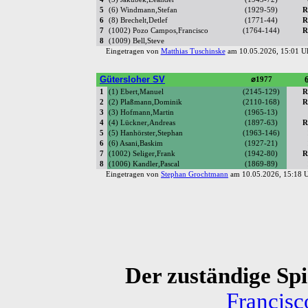
5
(6) Windmann,Stefan
(1929-59)
R
6
(8) Brechelt,Detlef
(1771-44)
R
7
(1002) Pozo Campos,Francisco
(1764-144)
R
8
(1009) Bell,Steve
Eingetragen von
Matthias Tuschinske
am 10.05.2026, 15:01 
Gütersloher SV
6
⌀1977
1
(1) Ebert,Manuel
(2145-129)
R
2
(2) Plaßmann,Dominik
(2110-168)
R
3
(3) Hofmann,Martin
(1965-13)
4
(4) Lückner,Andreas
(1897-63)
R
5
(5) Hanhörster,Stephan
(1963-146)
6
(6) Asani,Baskim
(1927-21)
7
(1002) Seliger,Frank
(1942-80)
R
8
(1006) Kandler,Pascal
(1869-89)
Eingetragen von
Stephan Grochtmann
am 10.05.2026, 15:18
Der zuständige Spie
Francis