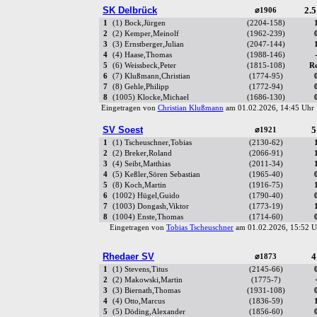
SK Delbrück
2.5
⌀1906
1
(1) Bock,Jürgen
(2204-158)
2
(2) Kemper,Meinolf
(1962-239)
3
(3) Ernstberger,Julian
(2047-144)
4
(4) Haase,Thomas
(1988-146)
5
(6) Weissbeck,Peter
(1815-108)
R
6
(7) Klußmann,Christian
(1774-95)
7
(8) Gehle,Philipp
(1772-94)
8
(1005) Klocke,Michael
(1686-130)
Eingetragen von
Christian Klußmann
am 01.02.2026, 14:45 Uh
SV Soest
5
⌀1921
1
(1) Tscheuschner,Tobias
(2130-62)
2
(2) Breker,Roland
(2066-91)
3
(4) Seibt,Matthias
(2011-34)
4
(5) Keßler,Sören Sebastian
(1965-40)
5
(8) Koch,Martin
(1916-75)
6
(1002) Hügel,Guido
(1790-40)
7
(1003) Dongash,Viktor
(1773-19)
8
(1004) Enste,Thomas
(1714-60)
Eingetragen von
Tobias Tscheuschner
am 01.02.2026, 15:52
Rhedaer SV
4
⌀1873
1
(1) Stevens,Titus
(2145-66)
2
(2) Makowski,Martin
(1775-7)
3
(3) Biernath,Thomas
(1931-108)
4
(4) Otto,Marcus
(1836-59)
5
(5) Döding,Alexander
(1856-60)