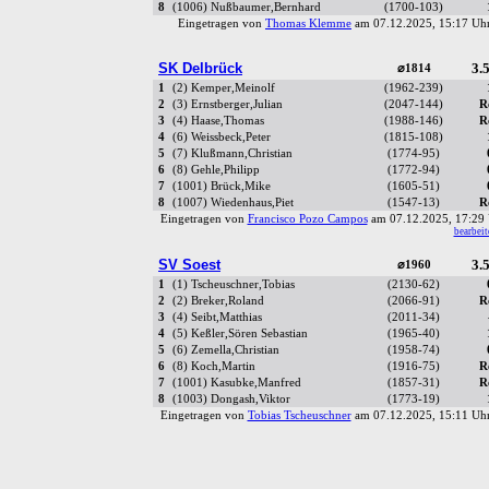
8
(1006) Nußbaumer,Bernhard
(1700-103)
Eingetragen von
Thomas Klemme
am 07.12.2025, 15:17 U
SK Delbrück
3.5
⌀1814
1
(2) Kemper,Meinolf
(1962-239)
2
(3) Ernstberger,Julian
(2047-144)
R
3
(4) Haase,Thomas
(1988-146)
R
4
(6) Weissbeck,Peter
(1815-108)
5
(7) Klußmann,Christian
(1774-95)
6
(8) Gehle,Philipp
(1772-94)
7
(1001) Brück,Mike
(1605-51)
8
(1007) Wiedenhaus,Piet
(1547-13)
R
Eingetragen von
Francisco Pozo Campos
am 07.12.2025, 17:2
bearbeit
SV Soest
3.5
⌀1960
1
(1) Tscheuschner,Tobias
(2130-62)
2
(2) Breker,Roland
(2066-91)
R
3
(4) Seibt,Matthias
(2011-34)
4
(5) Keßler,Sören Sebastian
(1965-40)
5
(6) Zemella,Christian
(1958-74)
6
(8) Koch,Martin
(1916-75)
R
7
(1001) Kasubke,Manfred
(1857-31)
R
8
(1003) Dongash,Viktor
(1773-19)
Eingetragen von
Tobias Tscheuschner
am 07.12.2025, 15:11 U