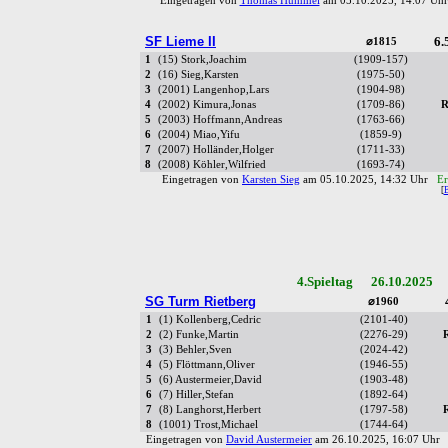
Eingetragen von
Thomas Hummel
am 05.10.2025, 14:07 U
SF Lieme II
6.
⌀1815
1
(15) Stork,Joachim
(1909-157)
2
(16) Sieg,Karsten
(1975-50)
3
(2001) Langenhop,Lars
(1904-98)
4
(2002) Kimura,Jonas
(1709-86)
R
5
(2003) Hoffmann,Andreas
(1763-66)
6
(2004) Miao,Yifu
(1859-9)
7
(2007) Holländer,Holger
(1711-33)
8
(2008) Köhler,Wilfried
(1693-74)
Eingetragen von
Karsten Sieg
am 05.10.2025, 14:32 Uhr
Er
[
4.Spieltag 26.10.2025 
SG Turm Rietberg
⌀1960
1
(1) Kollenberg,Cedric
(2101-40)
2
(2) Funke,Martin
(2276-29)
3
(3) Behler,Sven
(2024-42)
4
(5) Flöttmann,Oliver
(1946-55)
5
(6) Austermeier,David
(1903-48)
6
(7) Hiller,Stefan
(1892-64)
7
(8) Langhorst,Herbert
(1797-58)
8
(1001) Trost,Michael
(1744-64)
Eingetragen von
David Austermeier
am 26.10.2025, 16:07 Uh