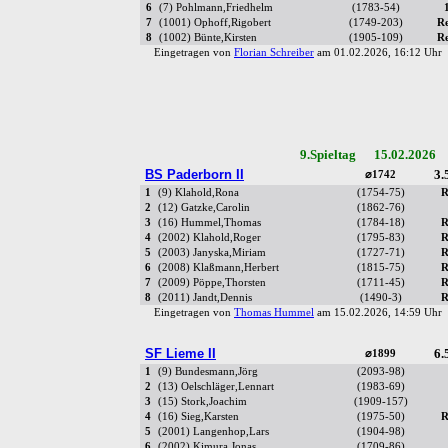
6
(7) Pohlmann,Friedhelm
(1783-54)
7
(1001) Ophoff,Rigobert
(1749-203)
R
8
(1002) Bünte,Kirsten
(1905-109)
R
Eingetragen von
Florian Schreiber
am 01.02.2026, 16:12 Uh
9.Spieltag 15.02.2026 
BS Paderborn II
3.
⌀1742
1
(9) Klahold,Rona
(1754-75)
R
2
(12) Gatzke,Carolin
(1862-76)
3
(16) Hummel,Thomas
(1784-18)
R
4
(2002) Klahold,Roger
(1795-83)
R
5
(2003) Janyska,Miriam
(1727-71)
R
6
(2008) Klaßmann,Herbert
(1815-75)
R
7
(2009) Pöppe,Thorsten
(1711-45)
R
8
(2011) Jandt,Dennis
(1490-3)
R
Eingetragen von
Thomas Hummel
am 15.02.2026, 14:59 Uh
SF Lieme II
6.
⌀1899
1
(9) Bundesmann,Jörg
(2093-98)
2
(13) Oelschläger,Lennart
(1983-69)
3
(15) Stork,Joachim
(1909-157)
4
(16) Sieg,Karsten
(1975-50)
R
5
(2001) Langenhop,Lars
(1904-98)
6
(2002) Kimura,Jonas
(1709-86)