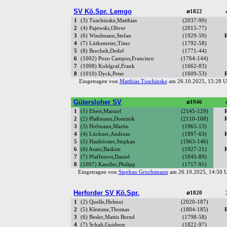
SV Kö.Spr. Lemgo
⌀1822
1
(3) Tuschinske,Matthias
(2037-99)
2
(4) Pajewski,Oliver
(2015-77)
3
(6) Windmann,Stefan
(1929-59)
4
(7) Lütkemeier,Timo
(1792-58)
5
(8) Brechelt,Detlef
(1771-44)
6
(1002) Pozo Campos,Francisco
(1764-144)
7
(1008) Kohlgraf,Frank
(1662-83)
8
(1010) Dyck,Peter
(1609-53)
Eingetragen von
Matthias Tuschinske
am 26.10.2025, 15:28
Gütersloher SV
⌀1946
1
(1) Ebert,Manuel
(2145-129)
2
(2) Plaßmann,Dominik
(2110-168)
3
(3) Hofmann,Martin
(1965-13)
4
(4) Lückner,Andreas
(1897-63)
5
(5) Hanhörster,Stephan
(1963-146)
6
(6) Asani,Baskim
(1927-21)
7
(7) Pfaffenrot,Daniel
(1845-89)
8
(1007) Kandler,Philipp
(1717-91)
Eingetragen von
Stephan Grochtmann
am 26.10.2025, 14:50
Herforder SV Kö.Spr.
⌀1820
1
(2) Quelle,Helmut
(2020-187)
2
(5) Klemme,Thomas
(1884-185)
3
(6) Besler,Mattis Bernd
(1798-58)
4
(7) Schalt,Guideon
(1822-97)