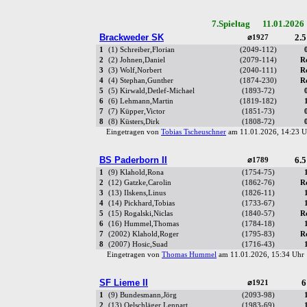
7.Spieltag 11.01.2026
Brackweder SK
2.5
⌀1927
1
(1) Schreiber,Florian
(2049-112)
2
(2) Johnen,Daniel
(2079-114)
R
3
(3) Wolf,Norbert
(2040-111)
R
4
(4) Stephan,Gunther
(1874-230)
R
5
(5) Kirwald,Detlef-Michael
(1893-72)
6
(6) Lehmann,Martin
(1819-182)
7
(7) Küpper,Victor
(1851-73)
8
(8) Küsters,Dirk
(1808-72)
Eingetragen von
Tobias Tscheuschner
am 11.01.2026, 14:23
BS Paderborn II
6.5
⌀1789
1
(9) Klahold,Rona
(1754-75)
2
(12) Gatzke,Carolin
(1862-76)
R
3
(13) Ilskens,Linus
(1826-11)
4
(14) Pickhard,Tobias
(1733-67)
5
(15) Rogalski,Niclas
(1840-57)
R
6
(16) Hummel,Thomas
(1784-18)
7
(2002) Klahold,Roger
(1795-83)
R
8
(2007) Hosic,Suad
(1716-43)
Eingetragen von
Thomas Hummel
am 11.01.2026, 15:34 Uh
SF Lieme II
6
⌀1921
1
(9) Bundesmann,Jörg
(2093-98)
2
(13) Oelschläger,Lennart
(1983-69)