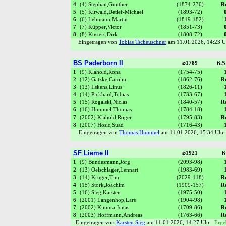
4
(4) Stephan,Gunther
(1874-230)
R
5
(5) Kirwald,Detlef-Michael
(1893-72)
6
(6) Lehmann,Martin
(1819-182)
7
(7) Küpper,Victor
(1851-73)
8
(8) Küsters,Dirk
(1808-72)
Eingetragen von
Tobias Tscheuschner
am 11.01.2026, 14:23
BS Paderborn II
6.5
⌀1789
1
(9) Klahold,Rona
(1754-75)
2
(12) Gatzke,Carolin
(1862-76)
R
3
(13) Ilskens,Linus
(1826-11)
4
(14) Pickhard,Tobias
(1733-67)
5
(15) Rogalski,Niclas
(1840-57)
R
6
(16) Hummel,Thomas
(1784-18)
7
(2002) Klahold,Roger
(1795-83)
R
8
(2007) Hosic,Suad
(1716-43)
Eingetragen von
Thomas Hummel
am 11.01.2026, 15:34 Uh
SF Lieme II
6
⌀1921
1
(9) Bundesmann,Jörg
(2093-98)
2
(13) Oelschläger,Lennart
(1983-69)
3
(14) Krüger,Tim
(2029-118)
R
4
(15) Stork,Joachim
(1909-157)
R
5
(16) Sieg,Karsten
(1975-50)
6
(2001) Langenhop,Lars
(1904-98)
7
(2002) Kimura,Jonas
(1709-86)
R
8
(2003) Hoffmann,Andreas
(1763-66)
R
Eingetragen von
Karsten Sieg
am 11.01.2026, 14:27 Uhr
Erge