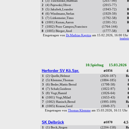
1
(3) Tuschinske,Matthias
(2037-99)
R
2
(4) Pajewski,Oliver
(2015-77)
3
(5) Jakubek,Leander
(1943-72)
R
4
(6) Windmann,Stefan
(1929-59)
R
5
(7) Lütkemeier,Timo
(1792-58)
R
6
(1001) Kunau,Aaron
(1591-31)
R
7
(1002) Pozo Campos,Francisco
(1764-144)
8
(1005) Bürger,Axel
(1777-58)
R
Eingetragen von
Dr.Mathias Kapitza
am 15.02.2026, 16:00 Uh
bearbeit
10.Spieltag 15.03.2026
Herforder SV Kö.Spr.
4
⌀1856
1
(2) Quelle,Helmut
(2020-187)
R
2
(5) Klemme,Thomas
(1884-185)
3
(6) Besler,Mattis Bernd
(1798-58)
4
(7) Schalt,Guideon
(1822-97)
5
(8) Vogt,Hamid
(1826-64)
6
(1001) Vogt,Milad
(1653-43)
7
(1002) Hanisch,Bernd
(1995-109)
R
8
(1005) Krause,Gerd
(1849-37)
Eingetragen von
Thomas Klemme
am 15.03.2026, 16:11 Uh
SK Delbrück
4.5
⌀1870
1
(1) Bock,Jürgen
(2204-158)
R