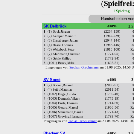
(
Spielfrei
1.Spieltag
Rundschreiben vo
SK Delbrück
2.5
⌀1896
1
(1) Bock,Jürgen
(2204-158)
0
2
(2) Kemper,Meinolf
(1962-239)
0
3
(3) Ernstberger,Julian
(2047-144)
1
4
(4) Haase,Thomas
(1988-146)
Re
5
(6) Weissbeck,Peter
(1815-108)
Re
6
(7) Klußmann,Christian
(1774-95)
Re
7
(8) Gehle,Philipp
(1772-94)
0
8
(1001) Brück,Mike
(1605-51)
0
Eingetragen von
Stephan Grochtmann
am 31.08.2025, 14:50
SV Soest
3
⌀1861
1
(2) Breker,Roland
(2066-91)
0
2
(4) Seibt,Matthias
(2011-34)
1
3
(1002) Hügel,Guido
(1790-40)
0
4
(1003) Dongash,Viktor
(1773-19)
1
5
(1004) Enste,Thomas
(1714-60)
0
6
(1005) Gerard,Marcel
(1966-56)
Re
7
(1006) Schiemann,Hauke
(1771-43)
0
8
(1007) Greving,Hermann
(1799-70)
Re
Eingetragen von
Tobias Tscheuschner
am 31.08.2025, 14:00 
Rhedaer SV
3.5
⌀1859