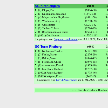
SG Kirchlengern
3
⌀1820
1
(2) Dilger,Tim
(1884-80)
2
(3) Knollmann,Benjamin
(1840-128)
R
3
(4) Meyer zu Knolle,Marius
(1811-30)
R
4
(5) Windmann,Jörg
(1790-69)
R
5
(6) Ott,Mathias
(2020-142)
6
(7) Taubert,Tobias
(1774-79)
7
(8) Brüggemann,Jan Lucas
(1693-71)
8
(1001) Ott,Helmut
(1750-111)
R
Eingetragen von
Stephan Grochtmann
am 11.01.2026, 15:55 U
SG Turm Rietberg
3
⌀1912
1
(1) Kollenberg,Cedric
(2101-40)
R
2
(2) Funke,Martin
(2276-29)
R
3
(3) Behler,Sven
(2024-42)
4
(5) Flöttmann,Oliver
(1946-55)
5
(6) Austermeier,David
(1903-48)
R
6
(8) Langhorst,Herbert
(1797-58)
R
7
(1002) Funke,Ludger
(1775-46)
8
(1005) Vögeler,Elias
(1473-7)
Eingetragen von
David Austermeier
am 11.01.2026, 15:48 U
- - - Nachfolgend alle Runden, 