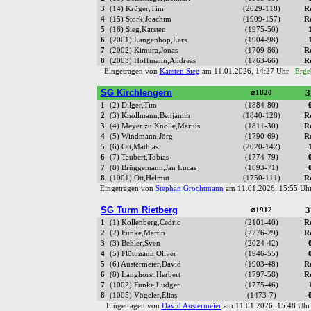
3
(14) Krüger,Tim
(2029-118)
R
4
(15) Stork,Joachim
(1909-157)
R
5
(16) Sieg,Karsten
(1975-50)
6
(2001) Langenhop,Lars
(1904-98)
7
(2002) Kimura,Jonas
(1709-86)
R
8
(2003) Hoffmann,Andreas
(1763-66)
R
Eingetragen von
Karsten Sieg
am 11.01.2026, 14:27 Uhr
Erge
SG Kirchlengern
3
⌀1820
1
(2) Dilger,Tim
(1884-80)
2
(3) Knollmann,Benjamin
(1840-128)
R
3
(4) Meyer zu Knolle,Marius
(1811-30)
R
4
(5) Windmann,Jörg
(1790-69)
R
5
(6) Ott,Mathias
(2020-142)
6
(7) Taubert,Tobias
(1774-79)
7
(8) Brüggemann,Jan Lucas
(1693-71)
8
(1001) Ott,Helmut
(1750-111)
R
Eingetragen von
Stephan Grochtmann
am 11.01.2026, 15:55 U
SG Turm Rietberg
3
⌀1912
1
(1) Kollenberg,Cedric
(2101-40)
R
2
(2) Funke,Martin
(2276-29)
R
3
(3) Behler,Sven
(2024-42)
4
(5) Flöttmann,Oliver
(1946-55)
5
(6) Austermeier,David
(1903-48)
R
6
(8) Langhorst,Herbert
(1797-58)
R
7
(1002) Funke,Ludger
(1775-46)
8
(1005) Vögeler,Elias
(1473-7)
Eingetragen von
David Austermeier
am 11.01.2026, 15:48 U