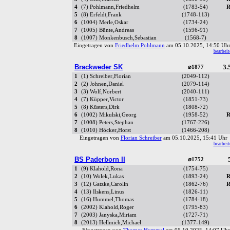
4
(7) Pohlmann,Friedhelm
(1783-54)
R
5
(8) Erfeldt,Frank
(1748-113)
6
(1004) Merle,Oskar
(1734-24)
7
(1005) Bünte,Andreas
(1596-91)
8
(1007) Monkenbusch,Sebastian
(1568-7)
Eingetragen von
Friedhelm Pohlmann
am 05.10.2025, 14:50 U
bearbeit
Brackweder SK
3.
⌀1877
1
(1) Schreiber,Florian
(2049-112)
2
(2) Johnen,Daniel
(2079-114)
3
(3) Wolf,Norbert
(2040-111)
4
(7) Küpper,Victor
(1851-73)
5
(8) Küsters,Dirk
(1808-72)
6
(1002) Mikulski,Georg
(1958-52)
R
7
(1008) Peters,Stephan
(1767-226)
8
(1010) Höcker,Horst
(1466-208)
Eingetragen von
Florian Schreiber
am 05.10.2025, 15:41 Uh
bearbeit
BS Paderborn II
⌀1752
1
(9) Klahold,Rona
(1754-75)
2
(10) Wolek,Lukas
(1893-24)
R
3
(12) Gatzke,Carolin
(1862-76)
R
4
(13) Ilskens,Linus
(1826-11)
5
(16) Hummel,Thomas
(1784-18)
6
(2002) Klahold,Roger
(1795-83)
7
(2003) Janyska,Miriam
(1727-71)
8
(2013) Hellmich,Michael
(1377-149)