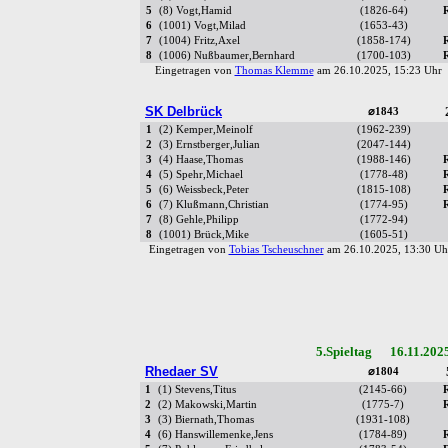
5
(8) Vogt,Hamid
(1826-64)
6
(1001) Vogt,Milad
(1653-43)
7
(1004) Fritz,Axel
(1858-174)
8
(1006) Nußbaumer,Bernhard
(1700-103)
Eingetragen von
Thomas Klemme
am 26.10.2025, 15:23 Uh
SK Delbrück
⌀1843
1
(2) Kemper,Meinolf
(1962-239)
2
(3) Ernstberger,Julian
(2047-144)
3
(4) Haase,Thomas
(1988-146)
4
(5) Spehr,Michael
(1778-48)
5
(6) Weissbeck,Peter
(1815-108)
6
(7) Klußmann,Christian
(1774-95)
7
(8) Gehle,Philipp
(1772-94)
8
(1001) Brück,Mike
(1605-51)
Eingetragen von
Tobias Tscheuschner
am 26.10.2025, 13:30 
5.Spieltag 16.11.202
Rhedaer SV
⌀1804
1
(1) Stevens,Titus
(2145-66)
2
(2) Makowski,Martin
(1775-7)
3
(3) Biernath,Thomas
(1931-108)
4
(6) Hanswillemenke,Jens
(1784-89)