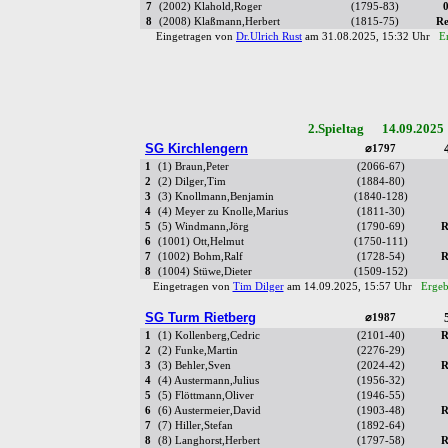
7
(2002) Klahold,Roger
(1795-83)
0
8
(2008) Klaßmann,Herbert
(1815-75)
Re
Eingetragen von
Dr.Ulrich Rust
am 31.08.2025, 15:32 Uhr
E
2.Spieltag 14.09.2025
SG Kirchlengern
⌀1797
1
(1) Braun,Peter
(2066-67)
2
(2) Dilger,Tim
(1884-80)
3
(3) Knollmann,Benjamin
(1840-128)
4
(4) Meyer zu Knolle,Marius
(1811-30)
5
(5) Windmann,Jörg
(1790-69)
R
6
(1001) Ott,Helmut
(1750-111)
7
(1002) Bohm,Ralf
(1728-54)
R
8
(1004) Stüwe,Dieter
(1509-152)
Eingetragen von
Tim Dilger
am 14.09.2025, 15:57 Uhr
Ergeb
SG Turm Rietberg
⌀1987
1
(1) Kollenberg,Cedric
(2101-40)
R
2
(2) Funke,Martin
(2276-29)
3
(3) Behler,Sven
(2024-42)
R
4
(4) Austermann,Julius
(1956-32)
5
(5) Flöttmann,Oliver
(1946-55)
6
(6) Austermeier,David
(1903-48)
R
7
(7) Hiller,Stefan
(1892-64)
8
(8) Langhorst,Herbert
(1797-58)
R