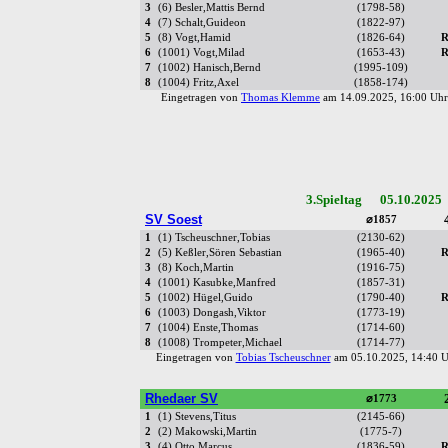
3
(6) Besler,Mattis Bernd
(1798-58)
4
(7) Schalt,Guideon
(1822-97)
5
(8) Vogt,Hamid
(1826-64)
R
6
(1001) Vogt,Milad
(1653-43)
R
7
(1002) Hanisch,Bernd
(1995-109)
8
(1004) Fritz,Axel
(1858-174)
Eingetragen von
Thomas Klemme
am 14.09.2025, 16:00 U
3.Spieltag 05.10.2025
SV Soest
⌀1857
1
(1) Tscheuschner,Tobias
(2130-62)
2
(5) Keßler,Sören Sebastian
(1965-40)
R
3
(8) Koch,Martin
(1916-75)
4
(1001) Kasubke,Manfred
(1857-31)
5
(1002) Hügel,Guido
(1790-40)
R
6
(1003) Dongash,Viktor
(1773-19)
7
(1004) Enste,Thomas
(1714-60)
8
(1008) Trompeter,Michael
(1714-77)
Eingetragen von
Tobias Tscheuschner
am 05.10.2025, 14:40
Rhedaer SV
⌀1773
1
(1) Stevens,Titus
(2145-66)
2
(2) Makowski,Martin
(1775-7)
3
(4) Otto,Marcus
(1836-59)
R