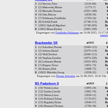
1
(1) Stevens,Titus
(2145-66)
Re
2
(2) Makowski,Martin
(1775-7)
0
3
(3) Biernath,Thomas
(1931-108)
0
4
(4) Otto,Marcus
(1836-59)
1
5
(7) Pohlmann,Friedhelm
(1783-54)
0
6
(8) Erfeldt,Frank
(1748-113)
Re
7
(1001) Ophoff,Rigobert
(1749-203)
Re
8
(1002) Bünte,Kirsten
(1905-109)
1
Eingetragen von
Friedhelm Pohlmann
am 24.08.2025, 15:17 
bearbeit
Brackweder SK
4
⌀1935
1
(1) Schreiber,Florian
(2049-112)
0
2
(2) Johnen,Daniel
(2079-114)
Re
3
(3) Wolf,Norbert
(2040-111)
0
4
(4) Stephan,Gunther
(1874-230)
Re
5
(6) Lehmann,Martin
(1819-182)
Re
6
(7) Küpper,Victor
(1851-73)
Re
7
(8) Küsters,Dirk
(1808-72)
1
8
(1002) Mikulski,Georg
(1958-52)
1
Eingetragen von
Florian Schreiber
am 31.08.2025, 16:42 Uh
BS Paderborn II
2
⌀1819
1
(10) Wolek,Lukas
(1893-24)
Re
2
(12) Gatzke,Carolin
(1862-76)
0
3
(13) Ilskens,Linus
(1826-11)
0
4
(14) Pickhard,Tobias
(1733-67)
Re
5
(15) Rogalski,Niclas
(1840-57)
Re
6
(16) Hummel,Thomas
(1784-18)
0