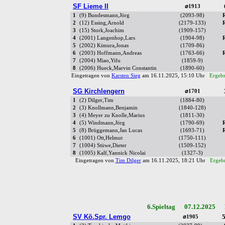
SF Lieme II
⌀1913
1
(9) Bundesmann,Jörg
(2093-98)
2
(12) Essing,Arnold
(2179-133)
3
(15) Stork,Joachim
(1909-157)
4
(2001) Langenhop,Lars
(1904-98)
5
(2002) Kimura,Jonas
(1709-86)
6
(2003) Hoffmann,Andreas
(1763-66)
7
(2004) Miao,Yifu
(1859-9)
8
(2006) Hueck,Marvin Constantin
(1890-60)
Eingetragen von
Karsten Sieg
am 16.11.2025, 15:10 Uhr
Ergebn
SG Kirchlengern
⌀1701
1
(2) Dilger,Tim
(1884-80)
2
(3) Knollmann,Benjamin
(1840-128)
3
(4) Meyer zu Knolle,Marius
(1811-30)
4
(5) Windmann,Jörg
(1790-69)
5
(8) Brüggemann,Jan Lucas
(1693-71)
6
(1001) Ott,Helmut
(1750-111)
7
(1004) Stüwe,Dieter
(1509-152)
8
(1005) Kalf,Yannick Nicolai
(1327-3)
Eingetragen von
Tim Dilger
am 16.11.2025, 18:21 Uhr
Ergebn
6.Spieltag 07.12.2025 R
SV Kö.Spr. Lemgo
5
⌀1905