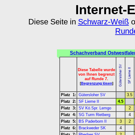
Internet-
Diese Seite in
Schwarz-Weiß
o
Runde
Schachverband Ostwestfale
Diese Tabelle wurde
von Ihnen begrenzt
auf Runde 7.
[
Begrenzung lösen
]
Platz 1:
Gütersloher SV
3.5
Platz 2:
SF Lieme II
4.5
Platz 3:
SV Kö.Spr. Lemgo
2
Platz 4:
SG Turm Rietberg
4
Platz 5:
BS Paderborn II
3
2
Platz 6:
Brackweder SK
4
Platz 7:
Rhedaer SV
2