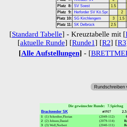
Platz 8:
SV Soest
1.5
Platz 9:
Herforder SV Kö.Spr.
2
Platz 10:
SG Kirchlengern
3
1.5
Platz 11:
SK Delbrück
2.5
[
Standard Tabelle
] - Kreuztabelle mit [
[
aktuelle Runde
] [
Runde1
] [
R2
] [
R3
[
Alle Aufstellungen
]
- [
BRETTME
Rundschreiben 
Die gewünschte Runde: 7.Spieltag
Brackweder SK
2.5
⌀1927
1
(1) Schreiber,Florian
(2049-112)
2
(2) Johnen,Daniel
(2079-114)
R
3
(3) Wolf,Norbert
(2040-111)
R