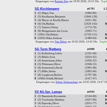
Eingetragen von
Karsten Sieg
am 10.05.2026, 14:12 Uhr
Ergeb
SG Kirchlengern
1.5
⌀1783
1
(2) Dilger,Tim
(1884-80)
2
(3) Knollmann,Benjamin
(1840-128)
3
(4) Meyer zu Knolle,Marius
(1811-30)
4
(6) Ott,Mathias
(2020-142)
R
5
(7) Taubert,Tobias
(1774-79)
6
(8) Brüggemann,Jan Lucas
(1693-71)
7
(1001) Ott,Helmut
(1750-111)
R
8
(1003) Hahn,Andreas
(1489-64)
R
Eingetragen von
Tim Dilger
am 10.05.2026, 14:45 Uhr
Ergebn
SG Turm Rietberg
4
⌀1880
1
(1) Kollenberg,Cedric
(2101-40)
2
(3) Behler,Sven
(2024-42)
3
(4) Austermann,Julius
(1956-32)
R
4
(5) Flöttmann,Oliver
(1946-55)
5
(6) Austermeier,David
(1903-48)
6
(7) Hiller,Stefan
(1892-64)
R
7
(8) Langhorst,Herbert
(1797-58)
8
(1006) Schalk,Michael
(1417-47)
Eingetragen von
Tobias Tscheuschner
am 10.05.2026, 14:27 
SV Kö.Spr. Lemgo
4
⌀1943
1
(2) Rapatinski,Konstantin
(2144-60)
R
2
(3) Tuschinske,Matthias
(2037-99)
R
3
(4) Pajewski,Oliver
(2015-77)
R
4
(5) Jakubek,Leander
(1943-72)