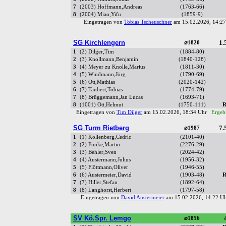
7
(2003) Hoffmann,Andreas
(1763-66)
8
(2004) Miao,Yifu
(1859-9)
Eingetragen von
Tobias Tscheuschner
am 15.02.2026, 14:
SG Kirchlengern
1.
⌀1820
1
(2) Dilger,Tim
(1884-80)
2
(3) Knollmann,Benjamin
(1840-128)
3
(4) Meyer zu Knolle,Marius
(1811-30)
4
(5) Windmann,Jörg
(1790-69)
5
(6) Ott,Mathias
(2020-142)
6
(7) Taubert,Tobias
(1774-79)
7
(8) Brüggemann,Jan Lucas
(1693-71)
8
(1001) Ott,Helmut
(1750-111)
R
Eingetragen von
Tim Dilger
am 15.02.2026, 18:34 Uhr
Ergebn
SG Turm Rietberg
7.
⌀1987
1
(1) Kollenberg,Cedric
(2101-40)
2
(2) Funke,Martin
(2276-29)
3
(3) Behler,Sven
(2024-42)
4
(4) Austermann,Julius
(1956-32)
5
(5) Flöttmann,Oliver
(1946-55)
6
(6) Austermeier,David
(1903-48)
R
7
(7) Hiller,Stefan
(1892-64)
8
(8) Langhorst,Herbert
(1797-58)
Eingetragen von
David Austermeier
am 15.02.2026, 14:22 
SV Kö.Spr. Lemgo
⌀1856