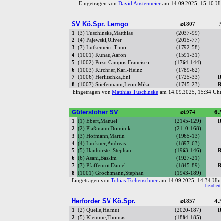
Eingetragen von
David Austermeier
am 14.09.2025, 15:10 
SV Kö.Spr. Lemgo
⌀1807
1
(3) Tuschinske,Matthias
(2037-99)
2
(4) Pajewski,Oliver
(2015-77)
3
(7) Lütkemeier,Timo
(1792-58)
4
(1001) Kunau,Aaron
(1591-31)
5
(1002) Pozo Campos,Francisco
(1764-144)
6
(1003) Kirchner,Karl-Heinz
(1789-62)
7
(1006) Herlitschka,Eni
(1725-33)
R
8
(1007) Stiefermann,Leon Mika
(1745-23)
R
Eingetragen von
Matthias Tuschinske
am 14.09.2025, 15:34 U
Gütersloher SV
6.
⌀1974
1
(1) Ebert,Manuel
(2145-129)
R
2
(2) Plaßmann,Dominik
(2110-168)
3
(3) Hofmann,Martin
(1965-13)
4
(4) Lückner,Andreas
(1897-63)
5
(5) Hanhörster,Stephan
(1963-146)
R
6
(6) Asani,Baskim
(1927-21)
7
(7) Pfaffenrot,Daniel
(1845-89)
R
8
(1001) Grochtmann,Stephan
(1943-189)
Eingetragen von
Tobias Tscheuschner
am 14.09.2025, 14:34 U
bearbeit
Herforder SV Kö.Spr.
4.
⌀1857
1
(2) Quelle,Helmut
(2020-187)
R
2
(5) Klemme,Thomas
(1884-185)