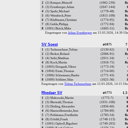
2
(2) Kemper,Meinolf
(1962-239)
R
3
(3) Ernstberger,Julian
(2047-144)
4
(5) Spehr,Michael
(1778-48)
R
5
(6) Weissbeck,Peter
(1815-108)
R
6
(7) Klußmann,Christian
(1774-95)
R
7
(8) Gehle,Philipp
(1772-94)
R
8
(1001) Brück,Mike
(1605-51)
R
Eingetragen von
Julian Ernstberger
am 15.03.2026, 14:39 U
SV Soest
7
⌀1875
1
(1) Tscheuschner,Tobias
(2130-62)
2
(2) Breker,Roland
(2066-91)
R
3
(4) Seibt,Matthias
(2011-34)
4
(8) Koch,Martin
(1916-75)
R
5
(1003) Dongash,Viktor
(1773-19)
6
(1004) Enste,Thomas
(1714-60)
7
(1006) Schiemann,Hauke
(1771-43)
8
(1009) Schlüter,Silas
(1621-36)
Eingetragen von
Tobias Tscheuschner
am 15.03.2026, 14:15 U
Rhedaer SV
1.5
⌀1773
1
(2) Makowski,Martin
(1775-7)
2
(3) Biernath,Thomas
(1931-108)
3
(5) Döding,Alexander
(1856-60)
4
(6) Hanswillemenke,Jens
(1784-89)
5
(7) Pohlmann,Friedhelm
(1783-54)
R
6
(8) Erfeldt,Frank
(1748-113)
R
7
(1001) Ophoff,Rigobert
(1749-203)
R
8
(1006) Koch,Gisbert
(1556-74)