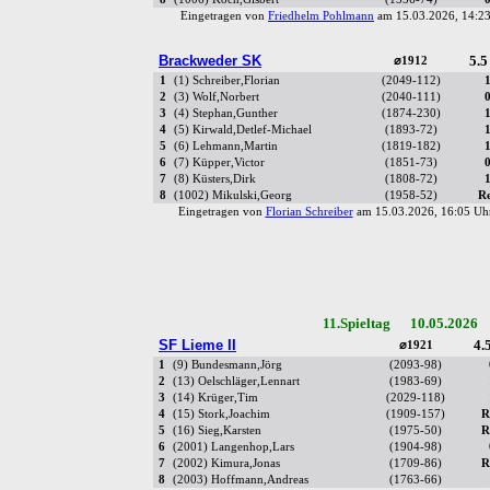
Eingetragen von
Friedhelm Pohlmann
am 15.03.2026, 14:
Brackweder SK
5.5
⌀1912
1
(1) Schreiber,Florian
(2049-112)
2
(3) Wolf,Norbert
(2040-111)
3
(4) Stephan,Gunther
(1874-230)
4
(5) Kirwald,Detlef-Michael
(1893-72)
5
(6) Lehmann,Martin
(1819-182)
6
(7) Küpper,Victor
(1851-73)
7
(8) Küsters,Dirk
(1808-72)
8
(1002) Mikulski,Georg
(1958-52)
R
Eingetragen von
Florian Schreiber
am 15.03.2026, 16:05 
11.Spieltag 10.05.2026 
SF Lieme II
4.5
⌀1921
1
(9) Bundesmann,Jörg
(2093-98)
2
(13) Oelschläger,Lennart
(1983-69)
3
(14) Krüger,Tim
(2029-118)
4
(15) Stork,Joachim
(1909-157)
R
5
(16) Sieg,Karsten
(1975-50)
R
6
(2001) Langenhop,Lars
(1904-98)
7
(2002) Kimura,Jonas
(1709-86)
R
8
(2003) Hoffmann,Andreas
(1763-66)