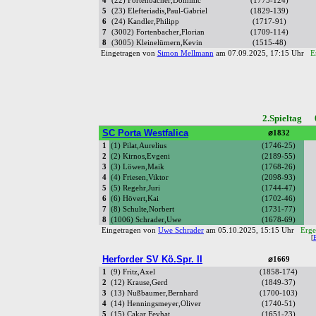
4
(22) Fortenbacher,Dominic
(1775-124)
5
(23) Elefteriadis,Paul-Gabriel
(1829-139)
6
(24) Kandler,Philipp
(1717-91)
7
(3002) Fortenbacher,Florian
(1709-114)
8
(3005) Kleinelümern,Kevin
(1515-48)
Eingetragen von
Simon Mellmann
am 07.09.2025, 17:15 Uhr
E
2.Spieltag 
SC Porta Westfalica
⌀1832
1
(1) Pilat,Aurelius
(1746-25)
2
(2) Kirnos,Evgeni
(2189-55)
3
(3) Löwen,Maik
(1768-26)
4
(4) Friesen,Viktor
(2098-93)
5
(5) Regehr,Juri
(1744-47)
6
(6) Hövert,Kai
(1702-46)
7
(8) Schulte,Norbert
(1731-77)
8
(1006) Schrader,Uwe
(1678-69)
Eingetragen von
Uwe Schrader
am 05.10.2025, 15:15 Uhr
Erge
[
Herforder SV Kö.Spr. II
⌀1669
1
(9) Fritz,Axel
(1858-174)
2
(12) Krause,Gerd
(1849-37)
3
(13) Nußbaumer,Bernhard
(1700-103)
4
(14) Henningsmeyer,Oliver
(1740-51)
5
(15) Cakar,Feyhat
(1651-23)