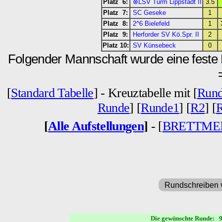
Platz 6:
⊗LSV Turm Lippstadt II
3.5
Platz 7:
SC Geseke
1
Platz 8:
2^6 Bielefeld
1
Platz 9:
Herforder SV Kö.Spr. II
2
Platz 10:
SV Künsebeck
0
Folgender Mannschaft wurde eine feste 
[
Standard Tabelle
] - Kreuztabelle mit [
Rund
Runde
] [
Runde1
] [
R2
] [
[
Alle Aufstellungen
]
- [
BRETTME
Rundschreiben 
Die gewünschte Runde: 