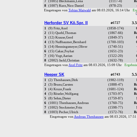
7
(1005) Bleckmann,Lena
(1117-4)
R
8
(1007) Kurz,Nico Daniel
(978-23)
Eingetragen von
Tobias Maiwald
am 08.03.2026, 16:14 Uhr
Er
[
Herforder SV Kö.Spr. II
3.5
⌀1727
1
(9) Fritz,Axel
(1858-174)
2
(11) Quehl,Thomas
(1867-66)
R
3
(12) Krause,Gerd
(1849-37)
4
(13) Nußbaumer,Bernhard
(1700-103)
5
(14) Henningsmeyer,Oliver
(1740-51)
6
(15) Cakar,Feyhat
(1651-23)
7
(16) Vogt,Aarian
(1522-20)
8
(2002) Jackl,Christian
(1632-78)
Eingetragen von
Axel Fritz
am 08.03.2026, 15:09 Uhr
Ergebnis
Heeper SK
5.5
⌀1743
1
(2) Thenhausen,Dirk
(1982-119)
2
(3) Bruns,Carsten
(1888-47)
R
3
(4) Kruze,Frank
(1681-124)
R
4
(5) Röseler,Wolfgang
(1703-97)
R
5
(8) Sehm,Dieter
(1759-87)
6
(1001) Thenhausen,Andreas
(1760-75)
R
7
(1002) Stockmeier,Fritz
(1598-77)
8
(1003) Pecher,Ulrich
(1572-76)
R
Eingetragen von
Andreas Thenhausen
am 08.03.2026, 17:5