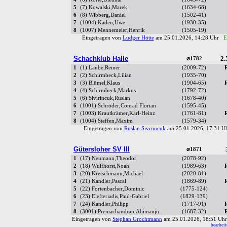
5
(7) Kowalski,Marek
(1634-68)
6
(8) Wibberg,Daniel
(1502-41)
7
(1004) Kaden,Uwe
(1930-35)
8
(1007) Mennemeier,Henrik
(1505-19)
Eingetragen von
Ludger Hötte
am 25.01.2026, 14:28 Uhr
E
Schachklub Halle
2.
⌀1782
1
(1) Laube,Reiner
(2009-72)
2
(2) Schirmbeck,Lilian
(1935-70)
3
(3) Blümel,Klaus
(1904-65)
4
(4) Schirmbeck,Markus
(1792-72)
5
(6) Sivirincuk,Ruslan
(1678-40)
6
(1001) Schröder,Conrad Florian
(1595-45)
7
(1003) Krautkrämer,Karl-Heinz
(1761-81)
8
(1004) Steffen,Maxim
(1579-34)
Eingetragen von
Ruslan Sivirincuk
am 25.01.2026, 17:31 
Gütersloher SV III
⌀1871
1
(17) Neumann,Theodor
(2078-92)
2
(18) Wulfhorst,Noah
(1989-63)
3
(20) Kretschmann,Michael
(2020-81)
4
(21) Kandler,Pascal
(1869-89)
5
(22) Fortenbacher,Dominic
(1775-124)
6
(23) Elefteriadis,Paul-Gabriel
(1829-139)
7
(24) Kandler,Philipp
(1717-91)
8
(3001) Premachandran,Abimanju
(1687-32)
Eingetragen von
Stephan Grochtmann
am 25.01.2026, 18:51 U
bearbeit