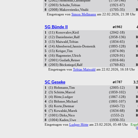
6
(2002) Homfeldt,Christopher
(1739-148)
7
(2003) Schulte,Tobias
(1921-67)
8
(2008) Makoveienko,Vitalii
(1705-35)
R
Eingetragen von
Simon Mellmann
am 22.02.2026, 21:38 Uh
SG Bünde II
4
⌀1902
1
(11) Konovalov,Kiril
(2042-18)
2
(12) Danielmeier,Ralf
(2058-136)
R
3
(13) Maiwald,Tobias
(1834-65)
4
(14) Altenbernd,Jannis-Domenik
(1893-128)
R
5
(15) Kröger,Tim
(1874-90)
6
(16) Hagemeier,Ulrich
(1929-91)
R
7
(2001) Gudath,Reiner
(1816-66)
8
(2003) Böckstiegel,Ralf
(1769-82)
R
Eingetragen von
Tobias Maiwald
am 22.02.2026, 16:18 Uhr
SC Geseke
3.5
⌀1787
1
(1) Hohmann,Tim
(2005-12)
R
2
(3) Schütte,Marcel
(1859-102)
3
(4) Hötte,Ludger
(1867-128)
R
4
(5) Böhmer,Michael
(1801-107)
R
5
(6) Korte,Dietmar
(1643-72)
6
(7) Kowalski,Marek
(1634-68)
R
7
(1001) Dirks,Nico
(1555-2)
R
8
(1004) Kaden,Uwe
(1930-35)
Eingetragen von
Ludger Hötte
am 23.02.2026, 05:48 Uhr
Ergeb
[