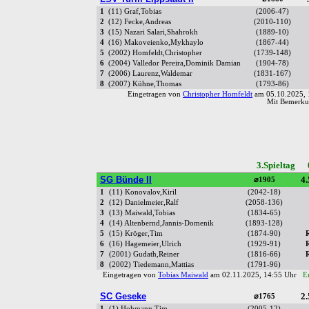
1
(11) Graf,Tobias
(2006-47)
2
(12) Fecke,Andreas
(2010-110)
3
(15) Nazari Salari,Shahrokh
(1889-10)
4
(16) Makoveienko,Mykhaylo
(1867-44)
5
(2002) Homfeldt,Christopher
(1739-148)
6
(2004) Valledor Pereira,Dominik Damian
(1904-78)
7
(2006) Laurenz,Waldemar
(1831-167)
8
(2007) Kühne,Thomas
(1793-86)
Eingetragen von
Christopher Homfeldt
am 05.10.2025,
Mit Bemerkun
3.Spieltag 
SG Bünde II
4.
⌀1905
1
(11) Konovalov,Kiril
(2042-18)
2
(12) Danielmeier,Ralf
(2058-136)
3
(13) Maiwald,Tobias
(1834-65)
4
(14) Altenbernd,Jannis-Domenik
(1893-128)
5
(15) Kröger,Tim
(1874-90)
6
(16) Hagemeier,Ulrich
(1929-91)
7
(2001) Gudath,Reiner
(1816-66)
8
(2002) Tiedemann,Mattias
(1791-96)
Eingetragen von
Tobias Maiwald
am 02.11.2025, 14:55 Uhr
E
SC Geseke
2.
⌀1765
1
(1) Hohmann,Tim
(2005-12)