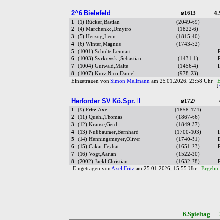
2^6 Bielefeld
4.
⌀1613
1
(1) Rücker,Bastian
(2049-69)
2
(4) Marchenko,Dmytro
(1822-6)
3
(5) Herzog,Leon
(1815-40)
4
(6) Winter,Magnus
(1743-52)
5
(1001) Schulte,Lennart
6
(1003) Syrkowski,Sebastian
(1431-1)
7
(1004) Gutwald,Malte
(1456-4)
8
(1007) Kurz,Nico Daniel
(978-23)
Eingetragen von
Simon Mellmann
am 25.01.2026, 22:58 Uhr
E
[
Herforder SV Kö.Spr. II
⌀1727
1
(9) Fritz,Axel
(1858-174)
2
(11) Quehl,Thomas
(1867-66)
3
(12) Krause,Gerd
(1849-37)
4
(13) Nußbaumer,Bernhard
(1700-103)
5
(14) Henningsmeyer,Oliver
(1740-51)
6
(15) Cakar,Feyhat
(1651-23)
7
(16) Vogt,Aarian
(1522-20)
8
(2002) Jackl,Christian
(1632-78)
Eingetragen von
Axel Fritz
am 25.01.2026, 15:55 Uhr
Ergebni
6.Spieltag 