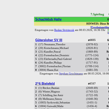
7.Spieltag 
Schachklub Halle
8
HINWEIS: Diese Be
[
Ergebnismeldun
Eingetragen von
Ruslan Sivirincuk
am 08.03.2026, 16:36 Uhr
E
[
Gütersloher SV III
6
⌀1835
1
(17) Neumann,Theodor
(2078-92)
2
(20) Kretschmann,Michael
(2020-81)
3
(21) Kandler,Pascal
(1869-89)
R
4
(22) Fortenbacher,Dominic
(1775-124)
5
(23) Elefteriadis,Paul-Gabriel
(1829-139)
R
6
(24) Kandler,Philipp
(1717-91)
7
(3002) Fortenbacher,Florian
(1709-114)
8
(3004) Haase,Kai
(1681-59)
Eingetragen von
Stephan Grochtmann
am 08.03.2026, 16:
2^6 Bielefeld
1
⌀1517
1
(1) Rücker,Bastian
(2049-69)
2
(6) Winter,Magnus
(1743-52)
3
(7) Schilling,Jan Amir
(1722-18)
4
(8) Mellmann,Simon
(1640-36)
5
(1003) Syrkowski,Sebastian
(1431-1)
6
(1004) Gutwald,Malte
(1456-4)
R