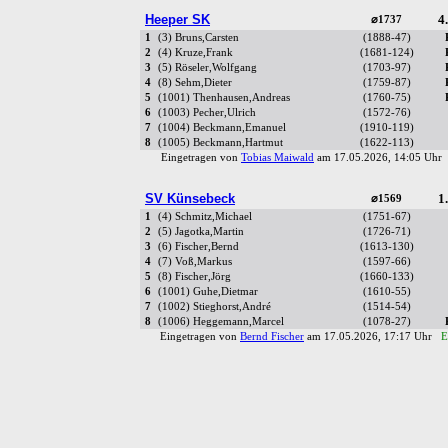
Heeper SK
4.
⌀1737
1
(3) Bruns,Carsten
(1888-47)
2
(4) Kruze,Frank
(1681-124)
3
(5) Röseler,Wolfgang
(1703-97)
4
(8) Sehm,Dieter
(1759-87)
5
(1001) Thenhausen,Andreas
(1760-75)
6
(1003) Pecher,Ulrich
(1572-76)
7
(1004) Beckmann,Emanuel
(1910-119)
8
(1005) Beckmann,Hartmut
(1622-113)
Eingetragen von
Tobias Maiwald
am 17.05.2026, 14:05 Uh
SV Künsebeck
1.
⌀1569
1
(4) Schmitz,Michael
(1751-67)
2
(5) Jagotka,Martin
(1726-71)
3
(6) Fischer,Bernd
(1613-130)
4
(7) Voß,Markus
(1597-66)
5
(8) Fischer,Jörg
(1660-133)
6
(1001) Guhe,Dietmar
(1610-55)
7
(1002) Stieghorst,André
(1514-54)
8
(1006) Heggemann,Marcel
(1078-27)
Eingetragen von
Bernd Fischer
am 17.05.2026, 17:17 Uhr
E