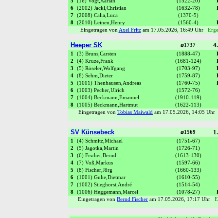
5
(16) Vogt,Aarian
(1522-20)
6
(2002) Jackl,Christian
(1632-78)
7
(2008) Calia,Luca
(1370-5)
8
(2010) Leinen,Henry
(1560-4)
Eingetragen von
Axel Fritz
am 17.05.2026, 16:49 Uhr
Erge
Heeper SK
4.
⌀1737
1
(3) Bruns,Carsten
(1888-47)
2
(4) Kruze,Frank
(1681-124)
3
(5) Röseler,Wolfgang
(1703-97)
4
(8) Sehm,Dieter
(1759-87)
5
(1001) Thenhausen,Andreas
(1760-75)
6
(1003) Pecher,Ulrich
(1572-76)
7
(1004) Beckmann,Emanuel
(1910-119)
8
(1005) Beckmann,Hartmut
(1622-113)
Eingetragen von
Tobias Maiwald
am 17.05.2026, 14:05 Uh
SV Künsebeck
1.
⌀1569
1
(4) Schmitz,Michael
(1751-67)
2
(5) Jagotka,Martin
(1726-71)
3
(6) Fischer,Bernd
(1613-130)
4
(7) Voß,Markus
(1597-66)
5
(8) Fischer,Jörg
(1660-133)
6
(1001) Guhe,Dietmar
(1610-55)
7
(1002) Stieghorst,André
(1514-54)
8
(1006) Heggemann,Marcel
(1078-27)
Eingetragen von
Bernd Fischer
am 17.05.2026, 17:17 Uhr
E