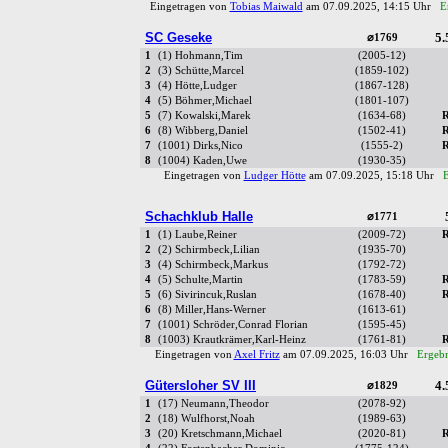
Eingetragen von
Tobias Maiwald
am 07.09.2025, 14:15 Uhr
E
SC Geseke
5.
⌀1769
1
(1) Hohmann,Tim
(2005-12)
2
(3) Schütte,Marcel
(1859-102)
3
(4) Hötte,Ludger
(1867-128)
4
(5) Böhmer,Michael
(1801-107)
5
(7) Kowalski,Marek
(1634-68)
R
6
(8) Wibberg,Daniel
(1502-41)
R
7
(1001) Dirks,Nico
(1555-2)
R
8
(1004) Kaden,Uwe
(1930-35)
Eingetragen von
Ludger Hötte
am 07.09.2025, 15:18 Uhr
E
Schachklub Halle
⌀1771
1
(1) Laube,Reiner
(2009-72)
R
2
(2) Schirmbeck,Lilian
(1935-70)
3
(4) Schirmbeck,Markus
(1792-72)
4
(5) Schulte,Martin
(1783-59)
R
5
(6) Sivirincuk,Ruslan
(1678-40)
R
6
(8) Miller,Hans-Werner
(1613-61)
7
(1001) Schröder,Conrad Florian
(1595-45)
8
(1003) Krautkrämer,Karl-Heinz
(1761-81)
R
Eingetragen von
Axel Fritz
am 07.09.2025, 16:03 Uhr
Ergebn
Gütersloher SV III
4.
⌀1829
1
(17) Neumann,Theodor
(2078-92)
2
(18) Wulfhorst,Noah
(1989-63)
3
(20) Kretschmann,Michael
(2020-81)
R