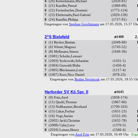
4
(20) Kretschmann,Michael
(2020-81)
5
(21) Kandler,Pascal
(1869-89)
6
(22) Fortenbacher,Dominic
(1775-124)
7
(23) Elefteriadis,Paul-Gabriel
(1829-139)
8
(24) Kandler,Philipp
(1717-91)
Eingetragen von
Stephan Grochtmann
am 17.05.2026, 15:37 U
2^6 Bielefeld
2.
⌀1488
1
(1) Rücker,Bastian
(2049-69)
2
(6) Winter,Magnus
(1743-52)
3
(8) Mellmann,Simon
(1640-36)
4
(1001) Schulte,Lennart
5
(1003) Syrkowski,Sebastian
(1431-1)
6
(1004) Gutwald,Malte
(1456-4)
7
(1005) Bleckmann,Lena
(1117-4)
8
(1007) Kurz,Nico Daniel
(978-23)
Eingetragen von
Ruslan Sivirincuk
am 17.05.2026, 18:55 
Herforder SV Kö.Spr. II
⌀1645
1
(9) Fritz,Axel
(1858-174)
2
(11) Quehl,Thomas
(1867-66)
3
(13) Nußbaumer,Bernhard
(1700-103)
4
(15) Cakar,Feyhat
(1651-23)
5
(16) Vogt,Aarian
(1522-20)
6
(2002) Jackl,Christian
(1632-78)
7
(2008) Calia,Luca
(1370-5)
8
(2010) Leinen,Henry
(1560-4)
Eingetragen von
Axel Fritz
am 17.05.2026, 16:49 Uhr
Erge