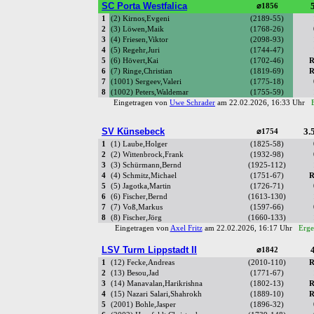
SC Porta Westfalica
5
⌀1856
1
(2) Kirnos,Evgeni
(2189-55)
2
(3) Löwen,Maik
(1768-26)
3
(4) Friesen,Viktor
(2098-93)
4
(5) Regehr,Juri
(1744-47)
5
(6) Hövert,Kai
(1702-46)
R
6
(7) Ringe,Christian
(1819-69)
R
7
(1001) Sergeev,Valeri
(1775-18)
8
(1002) Peters,Waldemar
(1755-59)
Eingetragen von
Uwe Schrader
am 22.02.2026, 16:33 Uhr
SV Künsebeck
3.5
⌀1754
1
(1) Laube,Holger
(1825-58)
2
(2) Wittenbrock,Frank
(1932-98)
3
(3) Schürmann,Bernd
(1925-112)
4
(4) Schmitz,Michael
(1751-67)
R
5
(5) Jagotka,Martin
(1726-71)
6
(6) Fischer,Bernd
(1613-130)
7
(7) Voß,Markus
(1597-66)
8
(8) Fischer,Jörg
(1660-133)
Eingetragen von
Axel Fritz
am 22.02.2026, 16:17 Uhr
Erge
LSV Turm Lippstadt II
4
⌀1842
1
(12) Fecke,Andreas
(2010-110)
R
2
(13) Besou,Jad
(1771-67)
3
(14) Manavalan,Harikrishna
(1802-13)
R
4
(15) Nazari Salari,Shahrokh
(1889-10)
R
5
(2001) Bohle,Jasper
(1896-32)