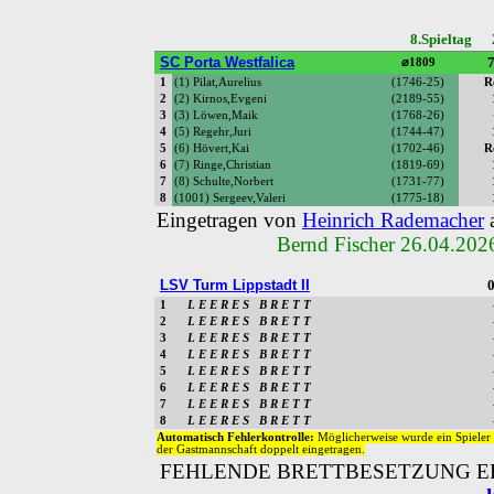
8.Spieltag 
SC Porta Westfalica
7
⌀1809
1
(1) Pilat,Aurelius
(1746-25)
R
2
(2) Kirnos,Evgeni
(2189-55)
3
(3) Löwen,Maik
(1768-26)
4
(5) Regehr,Juri
(1744-47)
5
(6) Hövert,Kai
(1702-46)
R
6
(7) Ringe,Christian
(1819-69)
7
(8) Schulte,Norbert
(1731-77)
8
(1001) Sergeev,Valeri
(1775-18)
Eingetragen von
Heinrich Rademacher
Bernd Fischer 26.04.202
LSV Turm Lippstadt II
0
1
L E E R E S B R E T T
2
L E E R E S B R E T T
3
L E E R E S B R E T T
4
L E E R E S B R E T T
5
L E E R E S B R E T T
6
L E E R E S B R E T T
7
L E E R E S B R E T T
8
L E E R E S B R E T T
Automatisch Fehlerkontrolle:
Möglicherweise wurde ein Spieler 
der Gastmannschaft doppelt eingetragen.
FEHLENDE BRETTBESETZUNG ER