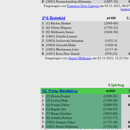
8
(3001) Premachandran,Abimanju
(1687-32)
Eingetragen von
Francisco Pozo Campos
am 03.11.2025, 06:
bearbeit
2^6 Bielefeld
5.
⌀1488
1
(1) Rücker,Bastian
(2049-69)
2
(6) Winter,Magnus
(1743-52)
3
(8) Mellmann,Simon
(1640-36)
4
(1001) Schulte,Lennart
5
(1003) Syrkowski,Sebastian
(1431-1)
6
(1004) Gutwald,Malte
(1456-4)
7
(1005) Bleckmann,Lena
(1117-4)
8
(1007) Kurz,Nico Daniel
(978-23)
Eingetragen von
Simon Mellmann
am 02.11.2025, 15:23 Uh
4.Spieltag 
SC Porta Westfalica
5
⌀1860
1
(2) Kirnos,Evgeni
(2189-55)
R
2
(3) Löwen,Maik
(1768-26)
3
(4) Friesen,Viktor
(2098-93)
R
4
(5) Regehr,Juri
(1744-47)
5
(7) Ringe,Christian
(1819-69)
6
(8) Schulte,Norbert
(1731-77)
7
(1001) Sergeev,Valeri
(1775-18)
R
8
(1002) Peters,Waldemar
(1755-59)
R