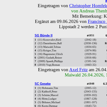
Eingetragen von
Christopher Homfel
von Andreas Thenh
Mit Bemerkung: Ka
Ergänzt am 09.06.2026 von
Francisco
Lippstadt 2 werden 2 Pun
SG Bünde II
6
⌀1851
1
(11) Konovalov,Kiril
(2042-18)
2
(12) Danielmeier,Ralf
(2058-136)
R
3
(13) Maiwald,Tobias
(1834-65)
4
(15) Kröger,Tim
(1874-90)
5
(16) Hagemeier,Ulrich
(1929-91)
6
(2001) Gudath,Reiner
(1816-66)
7
(2009) Spaeth,Phillipp
(1591-54)
R
8
(2010) Vogt,Roman
(1663-32)
Eingetragen von
Axel Fritz
am 26.04
Maiwald 26.04.2026, 
SC Geseke
6.5
⌀1848
1
(1) Hohmann,Tim
(2005-12)
2
(2) Kalthoff,Peter
(2043-135)
3
(3) Schütte,Marcel
(1859-102)
4
(4) Hötte,Ludger
(1867-128)
5
(5) Böhmer,Michael
(1801-107)
6
(6) Korte,Dietmar
(1643-72)