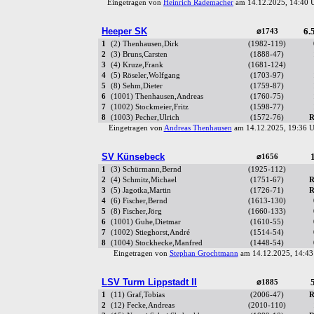
Eingetragen von
Heinrich Rademacher
am 14.12.2025, 14:40
Heeper SK
6.5
⌀1743
1
(2) Thenhausen,Dirk
(1982-119)
2
(3) Bruns,Carsten
(1888-47)
3
(4) Kruze,Frank
(1681-124)
4
(5) Röseler,Wolfgang
(1703-97)
5
(8) Sehm,Dieter
(1759-87)
6
(1001) Thenhausen,Andreas
(1760-75)
7
(1002) Stockmeier,Fritz
(1598-77)
8
(1003) Pecher,Ulrich
(1572-76)
R
Eingetragen von
Andreas Thenhausen
am 14.12.2025, 19:36
SV Künsebeck
1
⌀1656
1
(3) Schürmann,Bernd
(1925-112)
2
(4) Schmitz,Michael
(1751-67)
R
3
(5) Jagotka,Martin
(1726-71)
R
4
(6) Fischer,Bernd
(1613-130)
5
(8) Fischer,Jörg
(1660-133)
6
(1001) Guhe,Dietmar
(1610-55)
7
(1002) Stieghorst,André
(1514-54)
8
(1004) Stockhecke,Manfred
(1448-54)
Eingetragen von
Stephan Grochtmann
am 14.12.2025, 14:4
LSV Turm Lippstadt II
5
⌀1885
1
(11) Graf,Tobias
(2006-47)
R
2
(12) Fecke,Andreas
(2010-110)