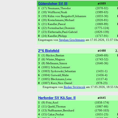
Gütersloher SV III
⌀1889
1
(17) Neumann,Theodor
(2078-92)
2
(18) Wulfhorst,Noah
(1989-63)
3
(19) Kühn von Burgsdorff,Johannes
(1833-30)
4
(20) Kretschmann,Michael
(2020-81)
5
(21) Kandler,Pascal
(1869-89)
6
(22) Fortenbacher,Dominic
(1775-124)
7
(23) Elefteriadis,Paul-Gabriel
(1829-139)
8
(24) Kandler,Philipp
(1717-91)
Eingetragen von
Stephan Grochtmann
am 17.05.2026, 15:37 U
2^6 Bielefeld
2.
⌀1488
1
(1) Rücker,Bastian
(2049-69)
2
(6) Winter,Magnus
(1743-52)
3
(8) Mellmann,Simon
(1640-36)
4
(1001) Schulte,Lennart
5
(1003) Syrkowski,Sebastian
(1431-1)
6
(1004) Gutwald,Malte
(1456-4)
7
(1005) Bleckmann,Lena
(1117-4)
8
(1007) Kurz,Nico Daniel
(978-23)
Eingetragen von
Ruslan Sivirincuk
am 17.05.2026, 18:55 
Herforder SV Kö.Spr. II
⌀1645
1
(9) Fritz,Axel
(1858-174)
2
(11) Quehl,Thomas
(1867-66)
3
(13) Nußbaumer,Bernhard
(1700-103)
4
(15) Cakar,Feyhat
(1651-23)