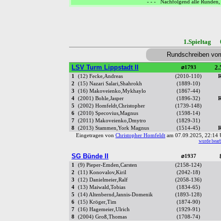
- - - Nachfolgend alle Runden, 
1.Spieltag 
Rundschreiben vo
LSV Turm Lippstadt II
2.
⌀1793
1
(12) Fecke,Andreas
(2010-110)
R
2
(15) Nazari Salari,Shahrokh
(1889-10)
3
(16) Makoveienko,Mykhaylo
(1867-44)
4
(2001) Bohle,Jasper
(1896-32)
R
5
(2002) Homfeldt,Christopher
(1739-148)
6
(2010) Specovius,Magnus
(1598-14)
7
(2011) Makoveienko,Dmytro
(1829-31)
8
(2013) Stammen,York Magnus
(1514-45)
R
Eingetragen von
Christopher Homfeldt
am 07.09.2025, 22:1
wurde bearb
SG Bünde II
⌀1937
1
(9) Pieper-Emden,Carsten
(2158-124)
2
(11) Konovalov,Kiril
(2042-18)
3
(12) Danielmeier,Ralf
(2058-136)
4
(13) Maiwald,Tobias
(1834-65)
5
(14) Altenbernd,Jannis-Domenik
(1893-128)
6
(15) Kröger,Tim
(1874-90)
7
(16) Hagemeier,Ulrich
(1929-91)
8
(2004) Groß,Thomas
(1708-74)