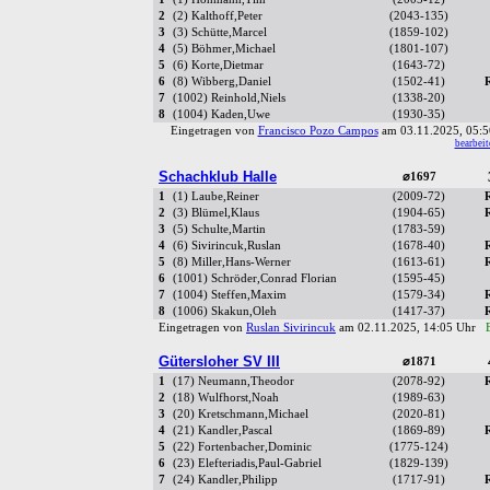
2
(2) Kalthoff,Peter
(2043-135)
3
(3) Schütte,Marcel
(1859-102)
4
(5) Böhmer,Michael
(1801-107)
5
(6) Korte,Dietmar
(1643-72)
6
(8) Wibberg,Daniel
(1502-41)
7
(1002) Reinhold,Niels
(1338-20)
8
(1004) Kaden,Uwe
(1930-35)
Eingetragen von
Francisco Pozo Campos
am 03.11.2025, 05
bearbeit
Schachklub Halle
⌀1697
1
(1) Laube,Reiner
(2009-72)
2
(3) Blümel,Klaus
(1904-65)
3
(5) Schulte,Martin
(1783-59)
4
(6) Sivirincuk,Ruslan
(1678-40)
5
(8) Miller,Hans-Werner
(1613-61)
6
(1001) Schröder,Conrad Florian
(1595-45)
7
(1004) Steffen,Maxim
(1579-34)
8
(1006) Skakun,Oleh
(1417-37)
Eingetragen von
Ruslan Sivirincuk
am 02.11.2025, 14:05 Uhr
Gütersloher SV III
⌀1871
1
(17) Neumann,Theodor
(2078-92)
2
(18) Wulfhorst,Noah
(1989-63)
3
(20) Kretschmann,Michael
(2020-81)
4
(21) Kandler,Pascal
(1869-89)
5
(22) Fortenbacher,Dominic
(1775-124)
6
(23) Elefteriadis,Paul-Gabriel
(1829-139)
7
(24) Kandler,Philipp
(1717-91)