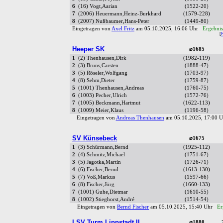
6
(16) Vogt,Aarian
(1522-20)
7
(2006) Heuermann,Heinz-Burkhard
(1579-228)
8
(2007) Nußbaumer,Hans-Peter
(1449-80)
Eingetragen von
Axel Fritz
am 05.10.2025, 16:06 Uhr
Ergebnis
[
Heeper SK
⌀1685
1
(2) Thenhausen,Dirk
(1982-119)
2
(3) Bruns,Carsten
(1888-47)
3
(5) Röseler,Wolfgang
(1703-97)
4
(8) Sehm,Dieter
(1759-87)
5
(1001) Thenhausen,Andreas
(1760-75)
6
(1003) Pecher,Ulrich
(1572-76)
7
(1005) Beckmann,Hartmut
(1622-113)
8
(1009) Meier,Klaus
(1196-58)
Eingetragen von
Andreas Thenhausen
am 05.10.2025, 17:00
SV Künsebeck
⌀1675
1
(3) Schürmann,Bernd
(1925-112)
2
(4) Schmitz,Michael
(1751-67)
3
(5) Jagotka,Martin
(1726-71)
4
(6) Fischer,Bernd
(1613-130)
5
(7) Voß,Markus
(1597-66)
6
(8) Fischer,Jörg
(1660-133)
7
(1001) Guhe,Dietmar
(1610-55)
8
(1002) Stieghorst,André
(1514-54)
Eingetragen von
Bernd Fischer
am 05.10.2025, 15:40 Uhr
Er
LSV Turm Lippstadt II
⌀1880