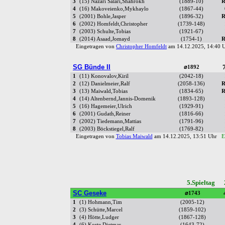
3
(15) Nazari Salari,Shahrokh
(1889-10)
R
4
(16) Makoveienko,Mykhaylo
(1867-44)
5
(2001) Bohle,Jasper
(1896-32)
R
6
(2002) Homfeldt,Christopher
(1739-148)
7
(2003) Schulte,Tobias
(1921-67)
8
(2014) Asaad,Jomayd
(1754-1)
R
Eingetragen von
Christopher Homfeldt
am 14.12.2025, 14:40
SG Bünde II
7
⌀1892
1
(11) Konovalov,Kiril
(2042-18)
2
(12) Danielmeier,Ralf
(2058-136)
R
3
(13) Maiwald,Tobias
(1834-65)
R
4
(14) Altenbernd,Jannis-Domenik
(1893-128)
5
(16) Hagemeier,Ulrich
(1929-91)
6
(2001) Gudath,Reiner
(1816-66)
7
(2002) Tiedemann,Mattias
(1791-96)
8
(2003) Böckstiegel,Ralf
(1769-82)
Eingetragen von
Tobias Maiwald
am 14.12.2025, 13:51 Uhr
E
5.Spieltag 
SC Geseke
⌀1743
1
(1) Hohmann,Tim
(2005-12)
2
(3) Schütte,Marcel
(1859-102)
3
(4) Hötte,Ludger
(1867-128)
4
(6) Korte,Dietmar
(1643-72)