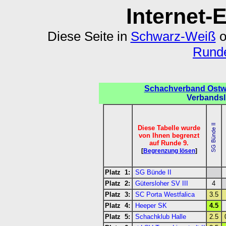
Internet-
Diese Seite in
Schwarz-Weiß
o
Runde
Schachverband Ostwe
Verbandsl
Diese Tabelle wurde
von Ihnen begrenzt
auf Runde 9.
[
Begrenzung lösen
]
Platz 1:
SG Bünde II
Platz 2:
Gütersloher SV III
4
Platz 3:
SC Porta Westfalica
3.5
Platz 4:
Heeper SK
4.5
Platz 5:
Schachklub Halle
2.5