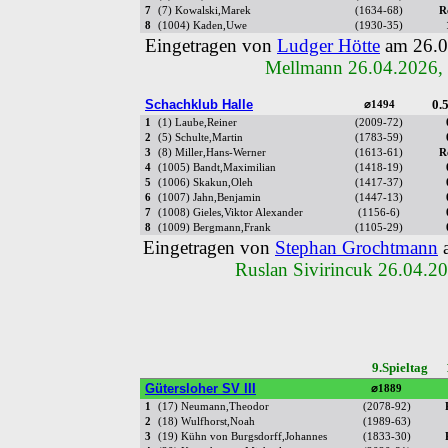
7
(7) Kowalski,Marek
(1634-68)
R
8
(1004) Kaden,Uwe
(1930-35)
Eingetragen von
Ludger Hötte
am 26.0
Mellmann 26.04.2026,
Schachklub Halle
0.5
⌀1494
1
(1) Laube,Reiner
(2009-72)
2
(5) Schulte,Martin
(1783-59)
3
(8) Miller,Hans-Werner
(1613-61)
R
4
(1005) Bandt,Maximilian
(1418-19)
5
(1006) Skakun,Oleh
(1417-37)
6
(1007) Jahn,Benjamin
(1447-13)
7
(1008) Gieles,Viktor Alexander
(1156-6)
8
(1009) Bergmann,Frank
(1105-29)
Eingetragen von
Stephan Grochtmann
a
Ruslan Sivirincuk 26.04.2
9.Spieltag 
Gütersloher SV III
⌀1889
1
(17) Neumann,Theodor
(2078-92)
2
(18) Wulfhorst,Noah
(1989-63)
3
(19) Kühn von Burgsdorff,Johannes
(1833-30)