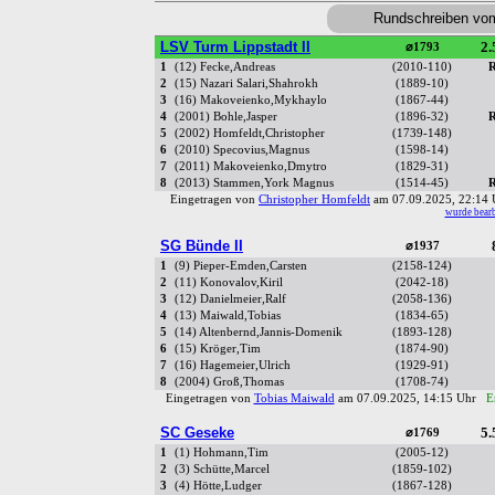
Rundschreiben vo
LSV Turm Lippstadt II
2.
⌀1793
1
(12) Fecke,Andreas
(2010-110)
R
2
(15) Nazari Salari,Shahrokh
(1889-10)
3
(16) Makoveienko,Mykhaylo
(1867-44)
4
(2001) Bohle,Jasper
(1896-32)
R
5
(2002) Homfeldt,Christopher
(1739-148)
6
(2010) Specovius,Magnus
(1598-14)
7
(2011) Makoveienko,Dmytro
(1829-31)
8
(2013) Stammen,York Magnus
(1514-45)
R
Eingetragen von
Christopher Homfeldt
am 07.09.2025, 22:1
wurde bearb
SG Bünde II
⌀1937
1
(9) Pieper-Emden,Carsten
(2158-124)
2
(11) Konovalov,Kiril
(2042-18)
3
(12) Danielmeier,Ralf
(2058-136)
4
(13) Maiwald,Tobias
(1834-65)
5
(14) Altenbernd,Jannis-Domenik
(1893-128)
6
(15) Kröger,Tim
(1874-90)
7
(16) Hagemeier,Ulrich
(1929-91)
8
(2004) Groß,Thomas
(1708-74)
Eingetragen von
Tobias Maiwald
am 07.09.2025, 14:15 Uhr
E
SC Geseke
5.
⌀1769
1
(1) Hohmann,Tim
(2005-12)
2
(3) Schütte,Marcel
(1859-102)
3
(4) Hötte,Ludger
(1867-128)