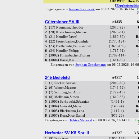
HINWEIS: Diese Be
[
Ergebnismeldun
Eingetragen von
Ruslan Sivirincuk
am 08.03.2026, 16:36 Uhr
E
[
Gütersloher SV III
6
⌀1835
1
(17) Neumann,Theodor
(2078-92)
2
(20) Kretschmann,Michael
(2020-81)
3
(21) Kandler,Pascal
(1869-89)
R
4
(22) Fortenbacher,Dominic
(1775-124)
5
(23) Elefteriadis,Paul-Gabriel
(1829-139)
R
6
(24) Kandler,Philipp
(1717-91)
7
(3002) Fortenbacher,Florian
(1709-114)
8
(3004) Haase,Kai
(1681-59)
Eingetragen von
Stephan Grochtmann
am 08.03.2026, 16:
2^6 Bielefeld
1
⌀1517
1
(1) Rücker,Bastian
(2049-69)
2
(6) Winter,Magnus
(1743-52)
3
(7) Schilling,Jan Amir
(1722-18)
4
(8) Mellmann,Simon
(1640-36)
5
(1003) Syrkowski,Sebastian
(1431-1)
6
(1004) Gutwald,Malte
(1456-4)
R
7
(1005) Bleckmann,Lena
(1117-4)
R
8
(1007) Kurz,Nico Daniel
(978-23)
Eingetragen von
Tobias Maiwald
am 08.03.2026, 16:14 Uhr
Er
[
Herforder SV Kö.Spr. II
3.5
⌀1727
1
(9) Fritz,Axel
(1858-174)