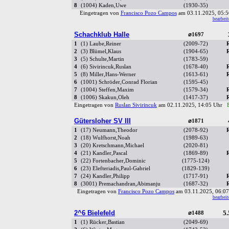
8
(1004) Kaden,Uwe
(1930-35)
Eingetragen von
Francisco Pozo Campos
am 03.11.2025, 05
bearbeit
Schachklub Halle
⌀1697
1
(1) Laube,Reiner
(2009-72)
2
(3) Blümel,Klaus
(1904-65)
3
(5) Schulte,Martin
(1783-59)
4
(6) Sivirincuk,Ruslan
(1678-40)
5
(8) Miller,Hans-Werner
(1613-61)
6
(1001) Schröder,Conrad Florian
(1595-45)
7
(1004) Steffen,Maxim
(1579-34)
8
(1006) Skakun,Oleh
(1417-37)
Eingetragen von
Ruslan Sivirincuk
am 02.11.2025, 14:05 Uhr
Gütersloher SV III
⌀1871
1
(17) Neumann,Theodor
(2078-92)
2
(18) Wulfhorst,Noah
(1989-63)
3
(20) Kretschmann,Michael
(2020-81)
4
(21) Kandler,Pascal
(1869-89)
5
(22) Fortenbacher,Dominic
(1775-124)
6
(23) Elefteriadis,Paul-Gabriel
(1829-139)
7
(24) Kandler,Philipp
(1717-91)
8
(3001) Premachandran,Abimanju
(1687-32)
Eingetragen von
Francisco Pozo Campos
am 03.11.2025, 06:
bearbeit
2^6 Bielefeld
5.
⌀1488
1
(1) Rücker,Bastian
(2049-69)