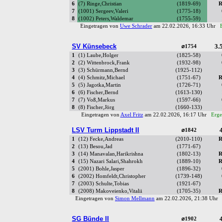
6
(7) Ringe,Christian
(1819-69)
R
7
(1001) Sergeev,Valeri
(1775-18)
8
(1002) Peters,Waldemar
(1755-59)
Eingetragen von
Uwe Schrader
am 22.02.2026, 16:33 Uhr
SV Künsebeck
3.5
⌀1754
1
(1) Laube,Holger
(1825-58)
2
(2) Wittenbrock,Frank
(1932-98)
3
(3) Schürmann,Bernd
(1925-112)
4
(4) Schmitz,Michael
(1751-67)
R
5
(5) Jagotka,Martin
(1726-71)
6
(6) Fischer,Bernd
(1613-130)
7
(7) Voß,Markus
(1597-66)
8
(8) Fischer,Jörg
(1660-133)
Eingetragen von
Axel Fritz
am 22.02.2026, 16:17 Uhr
Erge
LSV Turm Lippstadt II
4
⌀1842
1
(12) Fecke,Andreas
(2010-110)
R
2
(13) Besou,Jad
(1771-67)
3
(14) Manavalan,Harikrishna
(1802-13)
R
4
(15) Nazari Salari,Shahrokh
(1889-10)
R
5
(2001) Bohle,Jasper
(1896-32)
6
(2002) Homfeldt,Christopher
(1739-148)
7
(2003) Schulte,Tobias
(1921-67)
8
(2008) Makoveienko,Vitalii
(1705-35)
R
Eingetragen von
Simon Mellmann
am 22.02.2026, 21:38 Uh
SG Bünde II
4
⌀1902