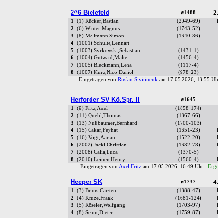
2^6 Bielefeld
2.
⌀1488
1
(1) Rücker,Bastian
(2049-69)
2
(6) Winter,Magnus
(1743-52)
3
(8) Mellmann,Simon
(1640-36)
4
(1001) Schulte,Lennart
5
(1003) Syrkowski,Sebastian
(1431-1)
6
(1004) Gutwald,Malte
(1456-4)
7
(1005) Bleckmann,Lena
(1117-4)
8
(1007) Kurz,Nico Daniel
(978-23)
Eingetragen von
Ruslan Sivirincuk
am 17.05.2026, 18:55 
Herforder SV Kö.Spr. II
⌀1645
1
(9) Fritz,Axel
(1858-174)
2
(11) Quehl,Thomas
(1867-66)
3
(13) Nußbaumer,Bernhard
(1700-103)
4
(15) Cakar,Feyhat
(1651-23)
5
(16) Vogt,Aarian
(1522-20)
6
(2002) Jackl,Christian
(1632-78)
7
(2008) Calia,Luca
(1370-5)
8
(2010) Leinen,Henry
(1560-4)
Eingetragen von
Axel Fritz
am 17.05.2026, 16:49 Uhr
Erge
Heeper SK
4.
⌀1737
1
(3) Bruns,Carsten
(1888-47)
2
(4) Kruze,Frank
(1681-124)
3
(5) Röseler,Wolfgang
(1703-97)
4
(8) Sehm,Dieter
(1759-87)