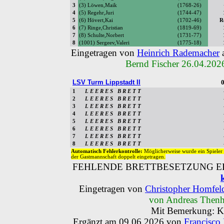
3
(3) Löwen,Maik
(1768-26)
4
(5) Regehr,Juri
(1744-47)
5
(6) Hövert,Kai
(1702-46)
R
6
(7) Ringe,Christian
(1819-69)
7
(8) Schulte,Norbert
(1731-77)
8
(1001) Sergeev,Valeri
(1775-18)
Eingetragen von
Heinrich Rademacher
Bernd Fischer 26.04.202
LSV Turm Lippstadt II
0
1
L E E R E S B R E T T
2
L E E R E S B R E T T
3
L E E R E S B R E T T
4
L E E R E S B R E T T
5
L E E R E S B R E T T
6
L E E R E S B R E T T
7
L E E R E S B R E T T
8
L E E R E S B R E T T
Automatisch Fehlerkontrolle:
Möglicherweise wurde ein Spieler 
der Gastmannschaft doppelt eingetragen.
FEHLENDE BRETTBESETZUNG ER
Eingetragen von
Christopher Homfel
von Andreas Thenh
Mit Bemerkung: Ka
Ergänzt am 09.06.2026 von
Francisco