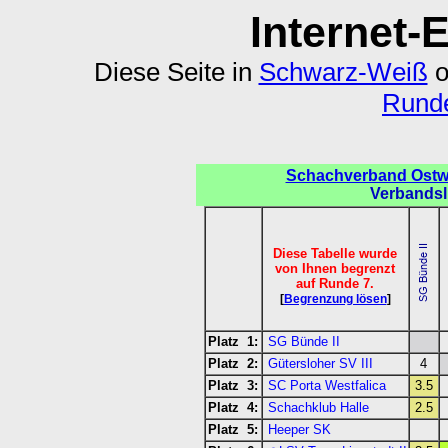
Internet-
Diese Seite in
Schwarz-Weiß
o
Runde
Schachverband Ostwe
Verbandsl
Diese Tabelle wurde
von Ihnen begrenzt
auf Runde 7.
[
Begrenzung lösen
]
Platz 1:
SG Bünde II
Platz 2:
Gütersloher SV III
4
Platz 3:
SC Porta Westfalica
3.5
Platz 4:
Schachklub Halle
2.5
Platz 5:
Heeper SK