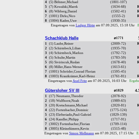
4
(5) Böhmer,Michael
(1801-107)
5
(7) Kowalski,Marek
(1634-68)
R
6
(8) Wibberg,Daniel
(1502-41)
R
7
(1001) Dirks,Nico
(1555-2)
R
8
(1004) Kaden,Uwe
(1930-35)
Eingetragen von
Ludger Hötte
am 07.09.2025, 15:18 Uhr
E
Schachklub Halle
⌀1771
1
(1) Laube,Reiner
(2009-72)
R
2
(2) Schirmbeck,Lilian
(1935-70)
3
(4) Schirmbeck,Markus
(1792-72)
4
(5) Schulte,Martin
(1783-59)
R
5
(6) Sivirincuk,Ruslan
(1678-40)
R
6
(8) Miller,Hans-Werner
(1613-61)
7
(1001) Schröder,Conrad Florian
(1595-45)
8
(1003) Krautkrämer,Karl-Heinz
(1761-81)
R
Eingetragen von
Axel Fritz
am 07.09.2025, 16:03 Uhr
Ergebn
Gütersloher SV III
4.
⌀1829
1
(17) Neumann,Theodor
(2078-92)
2
(18) Wulfhorst,Noah
(1989-63)
3
(20) Kretschmann,Michael
(2020-81)
R
4
(22) Fortenbacher,Dominic
(1775-124)
5
(23) Elefteriadis,Paul-Gabriel
(1829-139)
6
(24) Kandler,Philipp
(1717-91)
7
(3002) Fortenbacher,Florian
(1709-114)
8
(3005) Kleinelümern,Kevin
(1515-48)
Eingetragen von
Simon Mellmann
am 07.09.2025, 17:15 Uhr
E