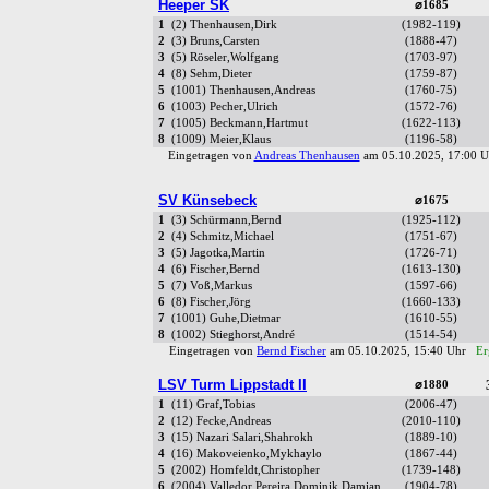
Heeper SK
⌀1685
1
(2) Thenhausen,Dirk
(1982-119)
2
(3) Bruns,Carsten
(1888-47)
3
(5) Röseler,Wolfgang
(1703-97)
4
(8) Sehm,Dieter
(1759-87)
5
(1001) Thenhausen,Andreas
(1760-75)
6
(1003) Pecher,Ulrich
(1572-76)
7
(1005) Beckmann,Hartmut
(1622-113)
8
(1009) Meier,Klaus
(1196-58)
Eingetragen von
Andreas Thenhausen
am 05.10.2025, 17:00
SV Künsebeck
⌀1675
1
(3) Schürmann,Bernd
(1925-112)
2
(4) Schmitz,Michael
(1751-67)
3
(5) Jagotka,Martin
(1726-71)
4
(6) Fischer,Bernd
(1613-130)
5
(7) Voß,Markus
(1597-66)
6
(8) Fischer,Jörg
(1660-133)
7
(1001) Guhe,Dietmar
(1610-55)
8
(1002) Stieghorst,André
(1514-54)
Eingetragen von
Bernd Fischer
am 05.10.2025, 15:40 Uhr
Er
LSV Turm Lippstadt II
⌀1880
1
(11) Graf,Tobias
(2006-47)
2
(12) Fecke,Andreas
(2010-110)
3
(15) Nazari Salari,Shahrokh
(1889-10)
4
(16) Makoveienko,Mykhaylo
(1867-44)
5
(2002) Homfeldt,Christopher
(1739-148)
6
(2004) Valledor Pereira,Dominik Damian
(1904-78)