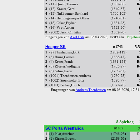
2
(11) Quehl,Thomas
(1867-66)
R
3
(12) Krause,Gerd
(1849-37)
4
(13) Nußbaumer,Bernhard
(1700-103)
5
(14) Henningsmeyer,Oliver
(1740-51)
6
(15) Cakar,Feyhat
(1651-23)
7
(16) Vogt,Aarian
(1522-20)
8
(2002) Jackl,Christian
(1632-78)
Eingetragen von
Axel Fritz
am 08.03.2026, 15:09 Uhr
Ergebnis
Heeper SK
5.5
⌀1743
1
(2) Thenhausen,Dirk
(1982-119)
2
(3) Bruns,Carsten
(1888-47)
R
3
(4) Kruze,Frank
(1681-124)
R
4
(5) Röseler,Wolfgang
(1703-97)
R
5
(8) Sehm,Dieter
(1759-87)
6
(1001) Thenhausen,Andreas
(1760-75)
R
7
(1002) Stockmeier,Fritz
(1598-77)
8
(1003) Pecher,Ulrich
(1572-76)
R
Eingetragen von
Andreas Thenhausen
am 08.03.2026, 17:5
8.Spieltag 
SC Porta Westfalica
7
⌀1809
1
(1) Pilat,Aurelius
(1746-25)
R
2
(2) Kirnos,Evgeni
(2189-55)