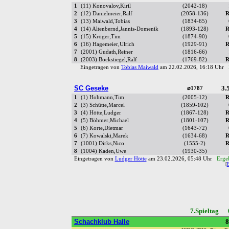
1
(11) Konovalov,Kiril
(2042-18)
2
(12) Danielmeier,Ralf
(2058-136)
R
3
(13) Maiwald,Tobias
(1834-65)
4
(14) Altenbernd,Jannis-Domenik
(1893-128)
R
5
(15) Kröger,Tim
(1874-90)
6
(16) Hagemeier,Ulrich
(1929-91)
R
7
(2001) Gudath,Reiner
(1816-66)
8
(2003) Böckstiegel,Ralf
(1769-82)
R
Eingetragen von
Tobias Maiwald
am 22.02.2026, 16:18 Uhr
SC Geseke
3.5
⌀1787
1
(1) Hohmann,Tim
(2005-12)
R
2
(3) Schütte,Marcel
(1859-102)
3
(4) Hötte,Ludger
(1867-128)
R
4
(5) Böhmer,Michael
(1801-107)
R
5
(6) Korte,Dietmar
(1643-72)
6
(7) Kowalski,Marek
(1634-68)
R
7
(1001) Dirks,Nico
(1555-2)
R
8
(1004) Kaden,Uwe
(1930-35)
Eingetragen von
Ludger Hötte
am 23.02.2026, 05:48 Uhr
Ergeb
[
7.Spieltag 
Schachklub Halle
8