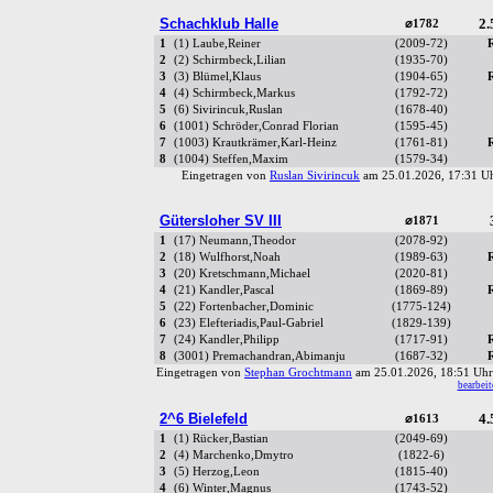
Schachklub Halle
2.
⌀1782
1
(1) Laube,Reiner
(2009-72)
2
(2) Schirmbeck,Lilian
(1935-70)
3
(3) Blümel,Klaus
(1904-65)
4
(4) Schirmbeck,Markus
(1792-72)
5
(6) Sivirincuk,Ruslan
(1678-40)
6
(1001) Schröder,Conrad Florian
(1595-45)
7
(1003) Krautkrämer,Karl-Heinz
(1761-81)
8
(1004) Steffen,Maxim
(1579-34)
Eingetragen von
Ruslan Sivirincuk
am 25.01.2026, 17:31 
Gütersloher SV III
⌀1871
1
(17) Neumann,Theodor
(2078-92)
2
(18) Wulfhorst,Noah
(1989-63)
3
(20) Kretschmann,Michael
(2020-81)
4
(21) Kandler,Pascal
(1869-89)
5
(22) Fortenbacher,Dominic
(1775-124)
6
(23) Elefteriadis,Paul-Gabriel
(1829-139)
7
(24) Kandler,Philipp
(1717-91)
8
(3001) Premachandran,Abimanju
(1687-32)
Eingetragen von
Stephan Grochtmann
am 25.01.2026, 18:51 U
bearbeit
2^6 Bielefeld
4.
⌀1613
1
(1) Rücker,Bastian
(2049-69)
2
(4) Marchenko,Dmytro
(1822-6)
3
(5) Herzog,Leon
(1815-40)
4
(6) Winter,Magnus
(1743-52)