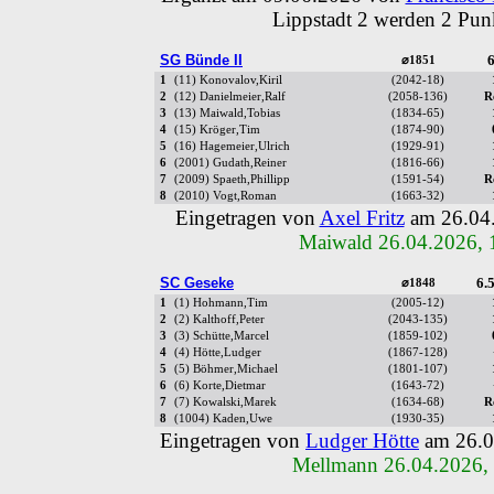
Lippstadt 2 werden 2 Pun
SG Bünde II
6
⌀1851
1
(11) Konovalov,Kiril
(2042-18)
2
(12) Danielmeier,Ralf
(2058-136)
R
3
(13) Maiwald,Tobias
(1834-65)
4
(15) Kröger,Tim
(1874-90)
5
(16) Hagemeier,Ulrich
(1929-91)
6
(2001) Gudath,Reiner
(1816-66)
7
(2009) Spaeth,Phillipp
(1591-54)
R
8
(2010) Vogt,Roman
(1663-32)
Eingetragen von
Axel Fritz
am 26.04
Maiwald 26.04.2026, 
SC Geseke
6.5
⌀1848
1
(1) Hohmann,Tim
(2005-12)
2
(2) Kalthoff,Peter
(2043-135)
3
(3) Schütte,Marcel
(1859-102)
4
(4) Hötte,Ludger
(1867-128)
5
(5) Böhmer,Michael
(1801-107)
6
(6) Korte,Dietmar
(1643-72)
7
(7) Kowalski,Marek
(1634-68)
R
8
(1004) Kaden,Uwe
(1930-35)
Eingetragen von
Ludger Hötte
am 26.0
Mellmann 26.04.2026,