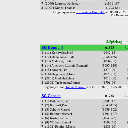
7
(2006) Laurenz,Waldemar
(1831-167)
8
(2007) Kühne,Thomas
(1793-86)
Eingetragen von
Christopher Homfeldt
am 05.10.2025,
Mit Bemerkun
3.Spieltag 
SG Bünde II
4.
⌀1905
1
(11) Konovalov,Kiril
(2042-18)
2
(12) Danielmeier,Ralf
(2058-136)
3
(13) Maiwald,Tobias
(1834-65)
4
(14) Altenbernd,Jannis-Domenik
(1893-128)
5
(15) Kröger,Tim
(1874-90)
6
(16) Hagemeier,Ulrich
(1929-91)
7
(2001) Gudath,Reiner
(1816-66)
8
(2002) Tiedemann,Mattias
(1791-96)
Eingetragen von
Tobias Maiwald
am 02.11.2025, 14:55 Uhr
E
SC Geseke
2.
⌀1765
1
(1) Hohmann,Tim
(2005-12)
2
(2) Kalthoff,Peter
(2043-135)
3
(3) Schütte,Marcel
(1859-102)
4
(5) Böhmer,Michael
(1801-107)
5
(6) Korte,Dietmar
(1643-72)
6
(8) Wibberg,Daniel
(1502-41)
7
(1002) Reinhold,Niels
(1338-20)