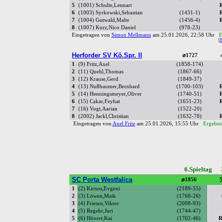
5
(1001) Schulte,Lennart
6
(1003) Syrkowski,Sebastian
(1431-1)
7
(1004) Gutwald,Malte
(1456-4)
8
(1007) Kurz,Nico Daniel
(978-23)
Eingetragen von
Simon Mellmann
am 25.01.2026, 22:58 Uhr
E
[
Herforder SV Kö.Spr. II
⌀1727
1
(9) Fritz,Axel
(1858-174)
2
(11) Quehl,Thomas
(1867-66)
3
(12) Krause,Gerd
(1849-37)
4
(13) Nußbaumer,Bernhard
(1700-103)
5
(14) Henningsmeyer,Oliver
(1740-51)
6
(15) Cakar,Feyhat
(1651-23)
7
(16) Vogt,Aarian
(1522-20)
8
(2002) Jackl,Christian
(1632-78)
Eingetragen von
Axel Fritz
am 25.01.2026, 15:55 Uhr
Ergebni
6.Spieltag 
SC Porta Westfalica
5
⌀1856
1
(2) Kirnos,Evgeni
(2189-55)
2
(3) Löwen,Maik
(1768-26)
3
(4) Friesen,Viktor
(2098-93)
4
(5) Regehr,Juri
(1744-47)
5
(6) Hövert,Kai
(1702-46)
R