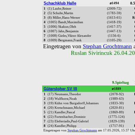
Schachklub Halle
0.5
⌀1494
1
(1) Laube,Reiner
(2009-72)
2
(5) Schulte,Martin
(1783-59)
3
(8) Miller,Hans-Werner
(1613-61)
R
4
(1005) Bandt,Maximilian
(1418-19)
5
(1006) Skakun,Oleh
(1417-37)
6
(1007) Jahn,Benjamin
(1447-13)
7
(1008) Gieles,Viktor Alexander
(1156-6)
8
(1009) Bergmann,Frank
(1105-29)
Eingetragen von
Stephan Grochtmann
a
Ruslan Sivirincuk 26.04.2
9.Spieltag 
Gütersloher SV III
⌀1889
1
(17) Neumann,Theodor
(2078-92)
2
(18) Wulfhorst,Noah
(1989-63)
3
(19) Kühn von Burgsdorff,Johannes
(1833-30)
4
(20) Kretschmann,Michael
(2020-81)
5
(21) Kandler,Pascal
(1869-89)
6
(22) Fortenbacher,Dominic
(1775-124)
7
(23) Elefteriadis,Paul-Gabriel
(1829-139)
8
(24) Kandler,Philipp
(1717-91)
Eingetragen von
Stephan Grochtmann
am 17.05.2026, 15:37 U