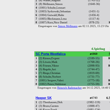
2
(6) Winter,Magnus
(1743-52)
3
(8) Mellmann,Simon
(1640-36)
4
(1001) Schulte,Lennart
5
(1003) Syrkowski,Sebastian
(1431-1)
6
(1004) Gutwald,Malte
(1456-4)
7
(1005) Bleckmann,Lena
(1117-4)
8
(1007) Kurz,Nico Daniel
(978-23)
Eingetragen von
Simon Mellmann
am 02.11.2025, 15:23 Uh
4.Spieltag 
SC Porta Westfalica
5
⌀1860
1
(2) Kirnos,Evgeni
(2189-55)
R
2
(3) Löwen,Maik
(1768-26)
3
(4) Friesen,Viktor
(2098-93)
R
4
(5) Regehr,Juri
(1744-47)
5
(7) Ringe,Christian
(1819-69)
6
(8) Schulte,Norbert
(1731-77)
7
(1001) Sergeev,Valeri
(1775-18)
R
8
(1002) Peters,Waldemar
(1755-59)
R
Eingetragen von
Heinrich Rademacher
am 14.12.2025, 14:40
Heeper SK
6.5
⌀1743
1
(2) Thenhausen,Dirk
(1982-119)
2
(3) Bruns,Carsten
(1888-47)
3
(4) Kruze,Frank
(1681-124)