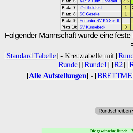
Platz 6:
⊗LSV Turm Lippstadt II
3.5
Platz 7:
2^6 Bielefeld
1
Platz 8:
SC Geseke
1
Platz 9:
Herforder SV Kö.Spr. II
Platz 10:
SV Künsebeck
0
Folgender Mannschaft wurde eine feste 
[
Standard Tabelle
] - Kreuztabelle mit [
Rund
Runde
] [
Runde1
] [
R2
] [
[
Alle Aufstellungen
]
- [
BRETTME
Rundschreiben 
Die gewünschte Runde: 