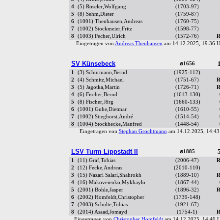
4
(5) Röseler,Wolfgang
(1703-97)
5
(8) Sehm,Dieter
(1759-87)
6
(1001) Thenhausen,Andreas
(1760-75)
7
(1002) Stockmeier,Fritz
(1598-77)
8
(1003) Pecher,Ulrich
(1572-76)
R
Eingetragen von
Andreas Thenhausen
am 14.12.2025, 19:36
SV Künsebeck
1
⌀1656
1
(3) Schürmann,Bernd
(1925-112)
2
(4) Schmitz,Michael
(1751-67)
R
3
(5) Jagotka,Martin
(1726-71)
R
4
(6) Fischer,Bernd
(1613-130)
5
(8) Fischer,Jörg
(1660-133)
6
(1001) Guhe,Dietmar
(1610-55)
7
(1002) Stieghorst,André
(1514-54)
8
(1004) Stockhecke,Manfred
(1448-54)
Eingetragen von
Stephan Grochtmann
am 14.12.2025, 14:4
LSV Turm Lippstadt II
5
⌀1885
1
(11) Graf,Tobias
(2006-47)
R
2
(12) Fecke,Andreas
(2010-110)
3
(15) Nazari Salari,Shahrokh
(1889-10)
R
4
(16) Makoveienko,Mykhaylo
(1867-44)
5
(2001) Bohle,Jasper
(1896-32)
R
6
(2002) Homfeldt,Christopher
(1739-148)
7
(2003) Schulte,Tobias
(1921-67)
8
(2014) Asaad,Jomayd
(1754-1)
R
Eingetragen von
Christopher Homfeldt
am 14.12.2025, 14:40