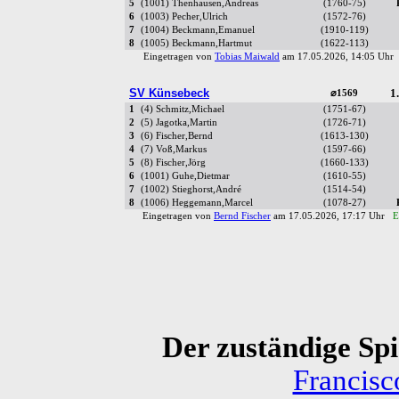
5
(1001) Thenhausen,Andreas
(1760-75)
6
(1003) Pecher,Ulrich
(1572-76)
7
(1004) Beckmann,Emanuel
(1910-119)
8
(1005) Beckmann,Hartmut
(1622-113)
Eingetragen von
Tobias Maiwald
am 17.05.2026, 14:05 Uh
SV Künsebeck
1.
⌀1569
1
(4) Schmitz,Michael
(1751-67)
2
(5) Jagotka,Martin
(1726-71)
3
(6) Fischer,Bernd
(1613-130)
4
(7) Voß,Markus
(1597-66)
5
(8) Fischer,Jörg
(1660-133)
6
(1001) Guhe,Dietmar
(1610-55)
7
(1002) Stieghorst,André
(1514-54)
8
(1006) Heggemann,Marcel
(1078-27)
Eingetragen von
Bernd Fischer
am 17.05.2026, 17:17 Uhr
E
Der zuständige Spie
Francis