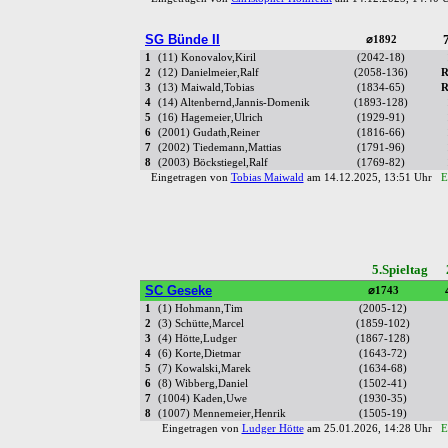
SG Bünde II
7
⌀1892
1
(11) Konovalov,Kiril
(2042-18)
2
(12) Danielmeier,Ralf
(2058-136)
R
3
(13) Maiwald,Tobias
(1834-65)
R
4
(14) Altenbernd,Jannis-Domenik
(1893-128)
5
(16) Hagemeier,Ulrich
(1929-91)
6
(2001) Gudath,Reiner
(1816-66)
7
(2002) Tiedemann,Mattias
(1791-96)
8
(2003) Böckstiegel,Ralf
(1769-82)
Eingetragen von
Tobias Maiwald
am 14.12.2025, 13:51 Uhr
E
5.Spieltag 
SC Geseke
⌀1743
1
(1) Hohmann,Tim
(2005-12)
2
(3) Schütte,Marcel
(1859-102)
3
(4) Hötte,Ludger
(1867-128)
4
(6) Korte,Dietmar
(1643-72)
5
(7) Kowalski,Marek
(1634-68)
6
(8) Wibberg,Daniel
(1502-41)
7
(1004) Kaden,Uwe
(1930-35)
8
(1007) Mennemeier,Henrik
(1505-19)
Eingetragen von
Ludger Hötte
am 25.01.2026, 14:28 Uhr
E