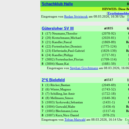
Schachklub Halle
8
HINWEIS: Diese Be
[
Ergebnismeldun
Eingetragen von
Ruslan Sivirincuk
am 08.03.2026, 16:36 Uhr
E
[
Gütersloher SV III
6
⌀1835
1
(17) Neumann,Theodor
(2078-92)
2
(20) Kretschmann,Michael
(2020-81)
3
(21) Kandler,Pascal
(1869-89)
R
4
(22) Fortenbacher,Dominic
(1775-124)
5
(23) Elefteriadis,Paul-Gabriel
(1829-139)
R
6
(24) Kandler,Philipp
(1717-91)
7
(3002) Fortenbacher,Florian
(1709-114)
8
(3004) Haase,Kai
(1681-59)
Eingetragen von
Stephan Grochtmann
am 08.03.2026, 16:
2^6 Bielefeld
1
⌀1517
1
(1) Rücker,Bastian
(2049-69)
2
(6) Winter,Magnus
(1743-52)
3
(7) Schilling,Jan Amir
(1722-18)
4
(8) Mellmann,Simon
(1640-36)
5
(1003) Syrkowski,Sebastian
(1431-1)
6
(1004) Gutwald,Malte
(1456-4)
R
7
(1005) Bleckmann,Lena
(1117-4)
R
8
(1007) Kurz,Nico Daniel
(978-23)
Eingetragen von
Tobias Maiwald
am 08.03.2026, 16:14 Uhr
Er
[