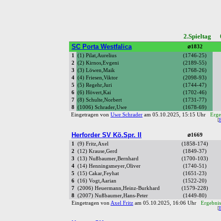
2.Spieltag 
SC Porta Westfalica
⌀1832
1
(1) Pilat,Aurelius
(1746-25)
2
(2) Kirnos,Evgeni
(2189-55)
3
(3) Löwen,Maik
(1768-26)
4
(4) Friesen,Viktor
(2098-93)
5
(5) Regehr,Juri
(1744-47)
6
(6) Hövert,Kai
(1702-46)
7
(8) Schulte,Norbert
(1731-77)
8
(1006) Schrader,Uwe
(1678-69)
Eingetragen von
Uwe Schrader
am 05.10.2025, 15:15 Uhr
Erge
[
Herforder SV Kö.Spr. II
⌀1669
1
(9) Fritz,Axel
(1858-174)
2
(12) Krause,Gerd
(1849-37)
3
(13) Nußbaumer,Bernhard
(1700-103)
4
(14) Henningsmeyer,Oliver
(1740-51)
5
(15) Cakar,Feyhat
(1651-23)
6
(16) Vogt,Aarian
(1522-20)
7
(2006) Heuermann,Heinz-Burkhard
(1579-228)
8
(2007) Nußbaumer,Hans-Peter
(1449-80)
Eingetragen von
Axel Fritz
am 05.10.2025, 16:06 Uhr
Ergebnis
[