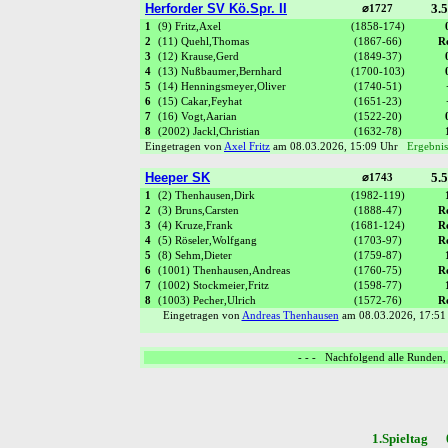
Herforder SV Kö.Spr. II
3.5
⌀1727
1
(9) Fritz,Axel
(1858-174)
2
(11) Quehl,Thomas
(1867-66)
R
3
(12) Krause,Gerd
(1849-37)
4
(13) Nußbaumer,Bernhard
(1700-103)
5
(14) Henningsmeyer,Oliver
(1740-51)
6
(15) Cakar,Feyhat
(1651-23)
7
(16) Vogt,Aarian
(1522-20)
8
(2002) Jackl,Christian
(1632-78)
Eingetragen von
Axel Fritz
am 08.03.2026, 15:09 Uhr
Ergebnis
Heeper SK
5.5
⌀1743
1
(2) Thenhausen,Dirk
(1982-119)
2
(3) Bruns,Carsten
(1888-47)
R
3
(4) Kruze,Frank
(1681-124)
R
4
(5) Röseler,Wolfgang
(1703-97)
R
5
(8) Sehm,Dieter
(1759-87)
6
(1001) Thenhausen,Andreas
(1760-75)
R
7
(1002) Stockmeier,Fritz
(1598-77)
8
(1003) Pecher,Ulrich
(1572-76)
R
Eingetragen von
Andreas Thenhausen
am 08.03.2026, 17:5
- - - Nachfolgend alle Runden, 
1.Spieltag 