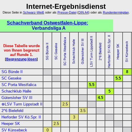
Internet-Ergebnisdienst
Diese Seite in
Schwarz-Weiß
oder als
Presse-Datei
(
DIN A4
) oder als
Rundenterminplan
.
Schachverband Ostwestfalen-Lippe:
Verbandsliga A
Diese Tabelle wurde
von Ihnen begrenzt
auf Runde 1.
[
Begrenzung lösen
]
SG Bünde II
8
SC Geseke
5.5
SC Porta Westfalica
5.5
Schachklub Halle
5
Gütersloher SV III
4.5
⊗LSV Turm Lippstadt II
2.5
2^6 Bielefeld
3.5
Herforder SV Kö.Spr. II
3
Heeper SK
2.5
SV Künsebeck
0