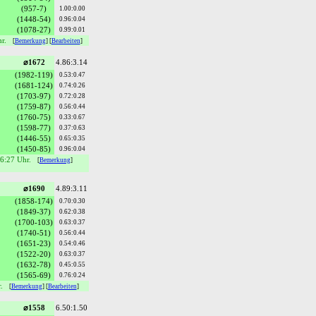
(957-7)
1.00:0.00
(1448-54)
0.96:0.04
(1078-27)
0.99:0.01
hr.
[
Bemerkung
] [
Bearbeiten
]
⌀1672
4.86:3.14
(1982-119)
0.53:0.47
(1681-124)
0.74:0.26
(1703-97)
0.72:0.28
(1759-87)
0.56:0.44
(1760-75)
0.33:0.67
(1598-77)
0.37:0.63
(1446-55)
0.65:0.35
(1450-85)
0.96:0.04
16:27 Uhr.
[
Bemerkung
]
⌀1690
4.89:3.11
(1858-174)
0.70:0.30
(1849-37)
0.62:0.38
(1700-103)
0.63:0.37
(1740-51)
0.56:0.44
(1651-23)
0.54:0.46
(1522-20)
0.63:0.37
(1632-78)
0.45:0.55
(1565-69)
0.76:0.24
r.
[
Bemerkung
] [
Bearbeiten
]
⌀1558
6.50:1.50