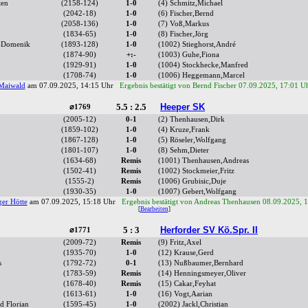
ten
(2158-124)
1-0
(4) Schmitz,Michael
(2042-18)
1-0
(6) Fischer,Bernd
(2058-136)
1-0
(7) Voß,Markus
(1834-65)
1-0
(8) Fischer,Jörg
s-Domenik
(1893-128)
1-0
(1002) Stieghorst,André
(1874-90)
+:-
(1003) Guhe,Fiona
(1929-91)
1-0
(1004) Stockhecke,Manfred
(1708-74)
1-0
(1006) Heggemann,Marcel
Maiwald
am 07.09.2025, 14:15 Uhr
Ergebnis bestätigt von Bernd Fischer 07.09.2025, 17:01 U
5.5 : 2.5
Heeper SK
⌀1769
(2005-12)
0-1
(2) Thenhausen,Dirk
(1859-102)
1-0
(4) Kruze,Frank
(1867-128)
1-0
(5) Röseler,Wolfgang
(1801-107)
1-0
(8) Sehm,Dieter
(1634-68)
Remis
(1001) Thenhausen,Andreas
(1502-41)
Remis
(1002) Stockmeier,Fritz
(1555-2)
Remis
(1006) Grubisic,Duje
(1930-35)
1-0
(1007) Gebert,Wolfgang
er Hötte
am 07.09.2025, 15:18 Uhr
Ergebnis bestätigt von Andreas Thenhausen 08.09.2025, 
[
Bearbeiten
]
5 : 3
Herforder SV Kö.Spr. II
⌀1771
(2009-72)
Remis
(9) Fritz,Axel
(1935-70)
1-0
(12) Krause,Gerd
s
(1792-72)
0-1
(13) Nußbaumer,Bernhard
(1783-59)
Remis
(14) Henningsmeyer,Oliver
(1678-40)
Remis
(15) Cakar,Feyhat
(1613-61)
1-0
(16) Vogt,Aarian
d Florian
(1595-45)
1-0
(2002) Jackl,Christian