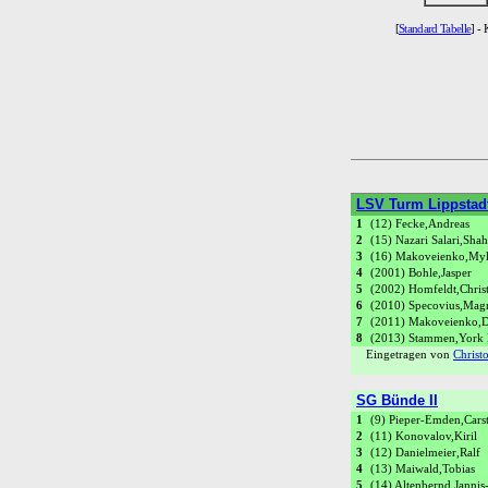
[
Standard Tabelle
] - 
LSV Turm Lippstadt
1
(12) Fecke,Andreas
2
(15) Nazari Salari,Sha
3
(16) Makoveienko,My
4
(2001) Bohle,Jasper
5
(2002) Homfeldt,Chris
6
(2010) Specovius,Mag
7
(2011) Makoveienko,
8
(2013) Stammen,York
Eingetragen von
Christ
SG Bünde II
1
(9) Pieper-Emden,Cars
2
(11) Konovalov,Kiril
3
(12) Danielmeier,Ralf
4
(13) Maiwald,Tobias
5
(14) Altenbernd,Janni