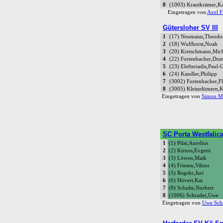
8
(1003) Krautkrämer,Ka
Eingetragen von
Axel Fr
Gütersloher SV III
1
(17) Neumann,Theodo
2
(18) Wulfhorst,Noah
3
(20) Kretschmann,Mic
4
(22) Fortenbacher,Dom
5
(23) Elefteriadis,Paul-
6
(24) Kandler,Philipp
7
(3002) Fortenbacher,Fl
8
(3005) Kleinelümern,
Eingetragen von
Simon M
SC Porta Westfalic
1
(1) Pilat,Aurelius
2
(2) Kirnos,Evgeni
3
(3) Löwen,Maik
4
(4) Friesen,Viktor
5
(5) Regehr,Juri
6
(6) Hövert,Kai
7
(8) Schulte,Norbert
8
(1006) Schrader,Uwe
Eingetragen von
Uwe Sch