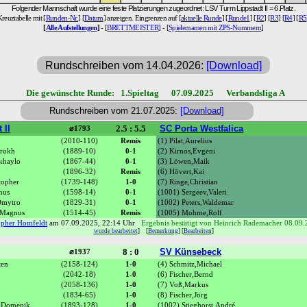
Folgender Mannschaft wurde eine feste Platzierungen zugeordnet: LSV Turm Lippstadt II = 6.Platz.
Kreuztabelle mit [
Runden-Nr.
] [
Datum
] anzeigen. Eingrenzen auf [
aktuelle Runde
] [
Runde1
] [
R2
] [
R3
] [
R4
] [
R5
[
Alle Aufstellungen
]
- [
BRETTMEISTER
] - [
Spielernamen mit ZPS-Nummern
]
Rundschreiben vom 14.04.2026:
[Download]
Die gewünschte Runde: 1.Spieltag 07.09.2025 Verbandsliga A
Rundschreiben vom 21.07.2025:
[Download]
 II
2.5 : 5.5
SC Porta Westfalica
⌀1793
(2010-110)
Remis
(1) Pilat,Aurelius
hrokh
(1889-10)
0-1
(2) Kirnos,Evgeni
khaylo
(1867-44)
0-1
(3) Löwen,Maik
(1896-32)
Remis
(6) Hövert,Kai
topher
(1739-148)
1-0
(7) Ringe,Christian
nus
(1598-14)
0-1
(1001) Sergeev,Valeri
Dmytro
(1829-31)
0-1
(1002) Peters,Waldemar
 Magnus
(1514-45)
Remis
(1005) Mohme,Rolf
opher Homfeldt
am 07.09.2025, 22:14 Uhr
Ergebnis bestätigt von Heinrich Rademacher 08.09
wurde bearbeitet
]
[
Bemerkung
] [
Bearbeiten
]
8 : 0
SV Künsebeck
⌀1937
ten
(2158-124)
1-0
(4) Schmitz,Michael
(2042-18)
1-0
(6) Fischer,Bernd
(2058-136)
1-0
(7) Voß,Markus
(1834-65)
1-0
(8) Fischer,Jörg
s-Domenik
(1893-128)
1-0
(1002) Stieghorst,André