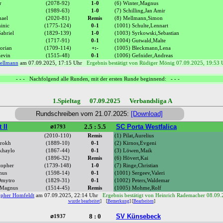
r
(2078-92)
1-0
(6) Winter,Magnus
(1989-63)
1-0
(7) Schilling,Jan Amir
hael
(2020-81)
Remis
(8) Mellmann,Simon
inic
(1775-124)
0-1
(1001) Schulte,Lennart
Gabriel
(1829-139)
1-0
(1003) Syrkowski,Sebastian
(1717-91)
0-1
(1004) Gutwald,Malte
orian
(1709-114)
+:-
(1005) Bleckmann,Lena
Kevin
(1515-48)
0-1
(1006) Gefnider,Andreas
ellmann
am 07.09.2025, 17:15 Uhr
Ergebnis bestätigt von Rüdiger Mönig 07.09.2025, 19:53 
- - - Nachfolgend alle Runden, mit der ersten Runde beginnend: - - -
1.Spieltag 07.09.2025 Verbandsliga A
Rundschreiben vom 21.07.2025:
[Download]
 II
2.5 : 5.5
SC Porta Westfalica
⌀1793
(2010-110)
Remis
(1) Pilat,Aurelius
hrokh
(1889-10)
0-1
(2) Kirnos,Evgeni
khaylo
(1867-44)
0-1
(3) Löwen,Maik
(1896-32)
Remis
(6) Hövert,Kai
topher
(1739-148)
1-0
(7) Ringe,Christian
nus
(1598-14)
0-1
(1001) Sergeev,Valeri
Dmytro
(1829-31)
0-1
(1002) Peters,Waldemar
 Magnus
(1514-45)
Remis
(1005) Mohme,Rolf
opher Homfeldt
am 07.09.2025, 22:14 Uhr
Ergebnis bestätigt von Heinrich Rademacher 08.09
wurde bearbeitet
]
[
Bemerkung
] [
Bearbeiten
]
8 : 0
SV Künsebeck
⌀1937