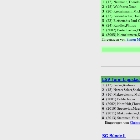
1
(17) Neumann,Theodo
2
(18) Wulfhorst,Noah
3
(20) Kretschmann,Mic
4
(22) Fortenbacher,Dom
5
(23) Elefteriadis,Paul-
6
(24) Kandler,Philipp
7
(3002) Fortenbacher,Fl
8
(3005) Kleinelümern,
Eingetragen von
Simon M
LSV Turm Lippstadt
1
(12) Fecke,Andreas
2
(15) Nazari Salari,Sha
3
(16) Makoveienko,My
4
(2001) Bohle,Jasper
5
(2002) Homfeldt,Chris
6
(2010) Specovius,Mag
7
(2011) Makoveienko,
8
(2013) Stammen,York
Eingetragen von
Christ
SG Bünde II