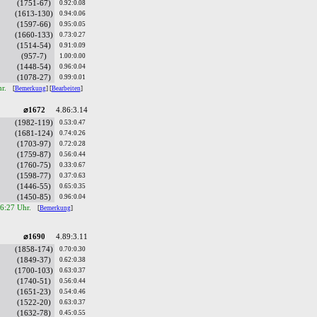
(1751-67)
0.92:0.08
(1613-130)
0.94:0.06
(1597-66)
0.95:0.05
(1660-133)
0.73:0.27
(1514-54)
0.91:0.09
(957-7)
1.00:0.00
(1448-54)
0.96:0.04
(1078-27)
0.99:0.01
hr.
[
Bemerkung
] [
Bearbeiten
]
⌀1672
4.86:3.14
(1982-119)
0.53:0.47
(1681-124)
0.74:0.26
(1703-97)
0.72:0.28
(1759-87)
0.56:0.44
(1760-75)
0.33:0.67
(1598-77)
0.37:0.63
(1446-55)
0.65:0.35
(1450-85)
0.96:0.04
16:27 Uhr.
[
Bemerkung
]
⌀1690
4.89:3.11
(1858-174)
0.70:0.30
(1849-37)
0.62:0.38
(1700-103)
0.63:0.37
(1740-51)
0.56:0.44
(1651-23)
0.54:0.46
(1522-20)
0.63:0.37
(1632-78)
0.45:0.55