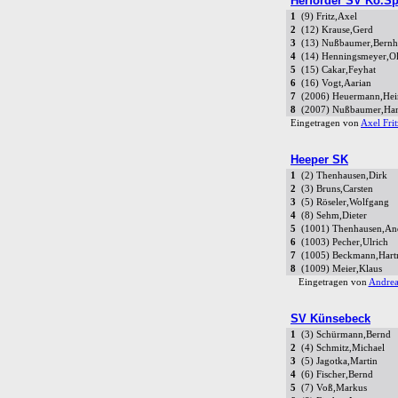
Herforder SV Kö.Spr
1
(9) Fritz,Axel
2
(12) Krause,Gerd
3
(13) Nußbaumer,Bernh
4
(14) Henningsmeyer,Ol
5
(15) Cakar,Feyhat
6
(16) Vogt,Aarian
7
(2006) Heuermann,Hei
8
(2007) Nußbaumer,Han
Eingetragen von
Axel Frit
Heeper SK
1
(2) Thenhausen,Dirk
2
(3) Bruns,Carsten
3
(5) Röseler,Wolfgang
4
(8) Sehm,Dieter
5
(1001) Thenhausen,An
6
(1003) Pecher,Ulrich
7
(1005) Beckmann,Hart
8
(1009) Meier,Klaus
Eingetragen von
Andrea
SV Künsebeck
1
(3) Schürmann,Bernd
2
(4) Schmitz,Michael
3
(5) Jagotka,Martin
4
(6) Fischer,Bernd
5
(7) Voß,Markus