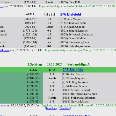
rl-Heinz
(1761-81)
Remis
(2005) Haas,Ralf
itz
am 07.09.2025, 16:03 Uhr
Ergebnis bestätigt von Ruslan Sivirincuk 07.09.2025, 16:10 Uh
4.5 : 3.5
2^6 Bielefeld
⌀1829
r
(2078-92)
1-0
(6) Winter,Magnus
(1989-63)
1-0
(7) Schilling,Jan Amir
hael
(2020-81)
Remis
(8) Mellmann,Simon
inic
(1775-124)
0-1
(1001) Schulte,Lennart
Gabriel
(1829-139)
1-0
(1003) Syrkowski,Sebastian
(1717-91)
0-1
(1004) Gutwald,Malte
orian
(1709-114)
+:-
(1005) Bleckmann,Lena
Kevin
(1515-48)
0-1
(1006) Gefnider,Andreas
ellmann
am 07.09.2025, 17:15 Uhr
Ergebnis bestätigt von Rüdiger Mönig 07.09.2025, 19:53 
2.Spieltag 05.10.2025 Verbandsliga A
a
6 : 2
2^6 Bielefeld
⌀1832
(1746-25)
0-1
(1) Rücker,Bastian
(2189-55)
Remis
(6) Winter,Magnus
(1768-26)
+:-
(7) Schilling,Jan Amir
(2098-93)
1-0
(8) Mellmann,Simon
(1744-47)
1-0
(1001) Schulte,Lennart
(1702-46)
+:-
(1002) Hoffmann,Karlo Finn
(1731-77)
Remis
(1003) Syrkowski,Sebastian
(1678-69)
1-0
(1004) Gutwald,Malte
rader
am 05.10.2025, 15:15 Uhr
Ergebnis bestätigt von Simon Mellmann 05.10.2025, 16:34 U
[
Bemerkung
] [
Bearbeiten
]