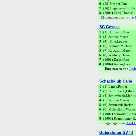
6
(15) Kröger,Tim
7
(16) Hagemeier,Ulrich
8
(2004) Groß,Thomas
Eingetragen von
Tobias 
SC Geseke
1
(1) Hohmann,Tim
2
(3) Schütte,Marcel
3
(4) Hötte,Ludger
4
(5) Böhmer,Michael
5
(7) Kowalski,Marek
6
(8) Wibberg,Daniel
7
(1001) Dirks,Nico
8
(1004) Kaden,Uwe
Eingetragen von
Ludg
Schachklub Halle
1
(1) Laube,Reiner
2
(2) Schirmbeck,Lilian
3
(4) Schirmbeck,Marku
4
(5) Schulte,Martin
5
(6) Sivirincuk,Ruslan
6
(8) Miller,Hans-Werner
7
(1001) Schröder,Conra
8
(1003) Krautkrämer,Ka
Eingetragen von
Axel Fr
Gütersloher SV III