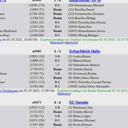
. II
2 : 6
Gütersloher SV III
⌀1669
(1858-174)
0-1
(20) Kretschmann,Michael
(1849-37)
Remis
(21) Kandler,Pascal
ard
(1700-103)
Remis
(22) Fortenbacher,Dominic
iver
(1740-51)
Remis
(24) Kandler,Philipp
(1651-23)
0-1
(3002) Fortenbacher,Florian
(1522-20)
0-1
(3004) Haase,Kai
nz-Burkhard
(1579-228)
Remis
(3005) Kleinelümern,Kevin
s-Peter
(1449-80)
0-1
(3006) Mönig,Rüdiger
z
am 05.10.2025, 16:06 Uhr
Ergebnis bestätigt von Stephan Grochtmann 05.10.2025, 16:33 U
[
Bemerkung
] [
Bearbeiten
]
3 : 5
Schachklub Halle
⌀1685
(1982-119)
1-0
(1) Laube,Reiner
(1888-47)
0-1
(3) Blümel,Klaus
(1703-97)
-:+
(4) Schirmbeck,Markus
(1759-87)
Remis
(5) Schulte,Martin
dreas
(1760-75)
1-0
(6) Sivirincuk,Ruslan
(1572-76)
Remis
(8) Miller,Hans-Werner
mut
(1622-113)
0-1
(1001) Schröder,Conrad Florian
(1196-58)
0-1
(1008) Gieles,Viktor Alexander
s Thenhausen
am 05.10.2025, 17:00 Uhr
Ergebnis bestätigt von Ruslan Sivirincuk 05.10.2025
[
Bearbeiten
]
4 : 4
SC Geseke
⌀1675
(1925-112)
1-0
(1) Hohmann,Tim
(1751-67)
Remis
(3) Schütte,Marcel
(1726-71)
1-0
(4) Hötte,Ludger
(1613-130)
0-1
(5) Böhmer,Michael
(1597-66)
Remis
(6) Korte,Dietmar