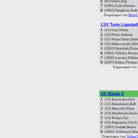
6
(8) Fischer,Jörg
7
(1001) Guhe,Dietmar
8
(1002) Stieghorst,Andr
Eingetragen von
Bernd 
LSV Turm Lippstadt
1
(11) Graf,Tobias
2
(12) Fecke,Andreas
3
(15) Nazari Salari,Sha
4
(16) Makoveienko,My
5
(2002) Homfeldt,Chris
6
(2004) Valledor Perei
7
(2006) Laurenz,Walde
8
(2007) Kühne,Thomas
Eingetragen von
SG Bünde II
1
(11) Konovalov,Kiril
2
(12) Danielmeier,Ralf
3
(13) Maiwald,Tobias
4
(14) Altenbernd,Janni
5
(15) Kröger,Tim
6
(16) Hagemeier,Ulrich
7
(2001) Gudath,Reiner
8
(2002) Tiedemann,Matt
Eingetragen von
Tobias 