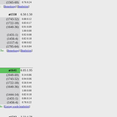
(1565-69)
0.76:0.24
r.
[
Bemerkung
] [
Bearbeiten
]
⌀1558
6.50:1.50
(1743-52)
0.88:0.12
(1722-18)
0.83:0.17
(1640-36)
0.91:0.09
1.00:0.00
(1431-1)
0.92:0.08
(1456-4)
0.82:0.18
(1117-4)
0.98:0.02
(1795-64)
0.16:0.84
Uhr.
[
Bemerkung
] [
Bearbeiten
]
⌀1641
6.05:1.95
(2049-69)
0.14:0.86
(1743-52)
0.94:0.06
(1722-18)
0.56:0.44
(1640-36)
0.95:0.05
1.00:0.00
(1444-14)
0.82:0.18
(1431-1)
0.86:0.14
(1456-4)
0.78:0.22
hr.
[
Eintrag wurde bearbeitet
]