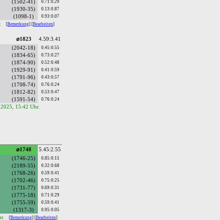
(1502-41)
0.71:0.29
(1930-35)
0.13:0.87
(1098-1)
0.93:0.07
r.
[
Bemerkung
] [
Bearbeiten
]
⌀1823
4.59:3.41
(2042-18)
0.45:0.55
(1834-65)
0.73:0.27
(1874-90)
0.52:0.48
(1929-91)
0.41:0.59
(1791-96)
0.43:0.57
(1708-74)
0.76:0.24
(1812-82)
0.53:0.47
(1591-54)
0.76:0.24
.2025, 15:42 Uhr.
⌀1748
5.45:2.55
(1746-25)
0.85:0.15
(2189-55)
0.32:0.68
(1768-26)
0.59:0.41
(1702-46)
0.75:0.25
(1731-77)
0.69:0.31
(1775-18)
0.71:0.29
(1755-59)
0.59:0.41
(1317-3)
0.95:0.05
hr.
[
Bemerkung
] [
Bearbeiten
]