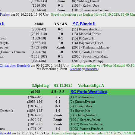
(1660-133)
Remis
(8) Wibberg,Daniel
(1610-55)
0-1
(1004) Kaden,Uwe
é
(1514-54)
Remis
(1006) Caramazza,Gerlando
Fischer
am 05.10.2025, 15:40 Uhr
Ergebnis bestätigt von Ludger Hötte 05.10.2025, 16:09 Uh
 II
3.5 : 4.5
SG Bünde II
⌀1880
(2006-47)
0-1
(11) Konovalov,Kiril
(2010-110)
1-0
(13) Maiwald,Tobias
hrokh
(1889-10)
0-1
(15) Kröger,Tim
khaylo
(1867-44)
1-0
(16) Hagemeier,Ulrich
topher
(1739-148)
Remis
(2002) Tiedemann,Mattias
ra,Dominik Damian
(1904-78)
1-0
(2004) Groß,Thomas
mar
(1831-167)
0-1
(2006) Struckmeier,Matts
(1793-86)
0-1
(2009) Spaeth,Phillipp
Christopher Homfeldt
am 05.10.2025, 14:19 Uhr
Ergebnis bestätigt von Tobias Maiwald 05.10
Mit Bemerkung: Brett
[
Bemerkung
] [
Bearbeiten
]
3.Spieltag 02.11.2025 Verbandsliga A
4.5 : 3.5
SC Porta Westfalica
⌀1905
(2042-18)
+:-
(1) Pilat,Aurelius
(2058-136)
0-1
(2) Kirnos,Evgeni
(1834-65)
0-1
(3) Löwen,Maik
s-Domenik
(1893-128)
1-0
(6) Hövert,Kai
(1874-90)
Remis
(8) Schulte,Norbert
(1929-91)
Remis
(1001) Sergeev,Valeri
(1816-66)
Remis
(1002) Peters,Waldemar
ias
(1791-96)
1-0
(1008) Wirzba,Friedrich
Maiwald
am 02.11.2025, 14:55 Uhr
Ergebnis bestätigt von Uwe Schrader 03.11.2025, 09:19 U