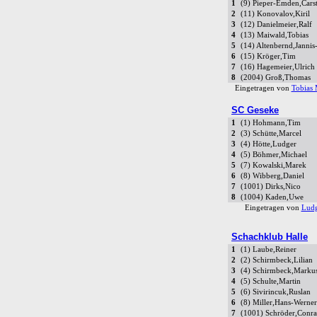
1
(9) Pieper-Emden,Cars
2
(11) Konovalov,Kiril
3
(12) Danielmeier,Ralf
4
(13) Maiwald,Tobias
5
(14) Altenbernd,Janni
6
(15) Kröger,Tim
7
(16) Hagemeier,Ulrich
8
(2004) Groß,Thomas
Eingetragen von
Tobias 
SC Geseke
1
(1) Hohmann,Tim
2
(3) Schütte,Marcel
3
(4) Hötte,Ludger
4
(5) Böhmer,Michael
5
(7) Kowalski,Marek
6
(8) Wibberg,Daniel
7
(1001) Dirks,Nico
8
(1004) Kaden,Uwe
Eingetragen von
Ludg
Schachklub Halle
1
(1) Laube,Reiner
2
(2) Schirmbeck,Lilian
3
(4) Schirmbeck,Marku
4
(5) Schulte,Martin
5
(6) Sivirincuk,Ruslan
6
(8) Miller,Hans-Werner
7
(1001) Schröder,Conra