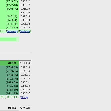
(1743-52)
0.88:0.12
(1722-18)
0.83:0.17
(1640-36)
0.91:0.09
1.00:0.00
(1431-1)
0.92:0.08
(1456-4)
0.82:0.18
(1117-4)
0.98:0.02
(1795-64)
0.16:0.84
Uhr.
[
Bemerkung
] [
Bearbeiten
]
⌀1799
3.94:4.06
(1746-25)
0.82:0.18
(2189-55)
0.14:0.86
(1768-26)
0.64:0.36
(1702-46)
0.75:0.25
(1819-69)
0.39:0.61
(1775-18)
0.27:0.73
(1755-59)
0.60:0.40
(1641-95)
0.33:0.67
.2025, 10:18 Uhr.
[
Eintrag
⌀1452
7.40:0.60