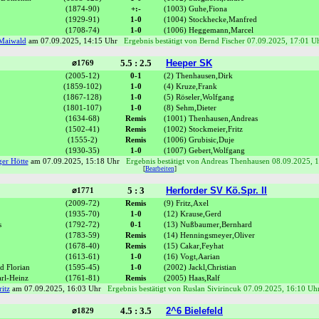
(1874-90)
+:-
(1003) Guhe,Fiona
(1929-91)
1-0
(1004) Stockhecke,Manfred
(1708-74)
1-0
(1006) Heggemann,Marcel
Maiwald
am 07.09.2025, 14:15 Uhr
Ergebnis bestätigt von Bernd Fischer 07.09.2025, 17:01 U
5.5 : 2.5
Heeper SK
⌀1769
(2005-12)
0-1
(2) Thenhausen,Dirk
(1859-102)
1-0
(4) Kruze,Frank
(1867-128)
1-0
(5) Röseler,Wolfgang
(1801-107)
1-0
(8) Sehm,Dieter
(1634-68)
Remis
(1001) Thenhausen,Andreas
(1502-41)
Remis
(1002) Stockmeier,Fritz
(1555-2)
Remis
(1006) Grubisic,Duje
(1930-35)
1-0
(1007) Gebert,Wolfgang
er Hötte
am 07.09.2025, 15:18 Uhr
Ergebnis bestätigt von Andreas Thenhausen 08.09.2025, 
[
Bearbeiten
]
5 : 3
Herforder SV Kö.Spr. II
⌀1771
(2009-72)
Remis
(9) Fritz,Axel
(1935-70)
1-0
(12) Krause,Gerd
s
(1792-72)
0-1
(13) Nußbaumer,Bernhard
(1783-59)
Remis
(14) Henningsmeyer,Oliver
(1678-40)
Remis
(15) Cakar,Feyhat
(1613-61)
1-0
(16) Vogt,Aarian
d Florian
(1595-45)
1-0
(2002) Jackl,Christian
rl-Heinz
(1761-81)
Remis
(2005) Haas,Ralf
itz
am 07.09.2025, 16:03 Uhr
Ergebnis bestätigt von Ruslan Sivirincuk 07.09.2025, 16:10 Uh
4.5 : 3.5
2^6 Bielefeld
⌀1829