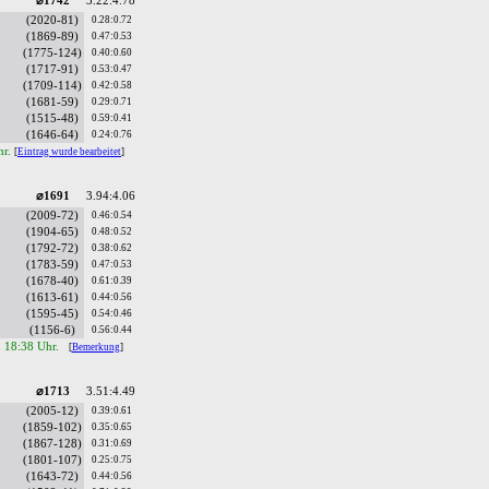
⌀1742
3.22:4.78
(2020-81)
0.28:0.72
(1869-89)
0.47:0.53
(1775-124)
0.40:0.60
(1717-91)
0.53:0.47
(1709-114)
0.42:0.58
(1681-59)
0.29:0.71
(1515-48)
0.59:0.41
(1646-64)
0.24:0.76
hr.
[
Eintrag wurde bearbeitet
]
⌀1691
3.94:4.06
(2009-72)
0.46:0.54
(1904-65)
0.48:0.52
(1792-72)
0.38:0.62
(1783-59)
0.47:0.53
(1678-40)
0.61:0.39
(1613-61)
0.44:0.56
(1595-45)
0.54:0.46
(1156-6)
0.56:0.44
, 18:38 Uhr.
[
Bemerkung
]
⌀1713
3.51:4.49
(2005-12)
0.39:0.61
(1859-102)
0.35:0.65
(1867-128)
0.31:0.69
(1801-107)
0.25:0.75
(1643-72)
0.44:0.56