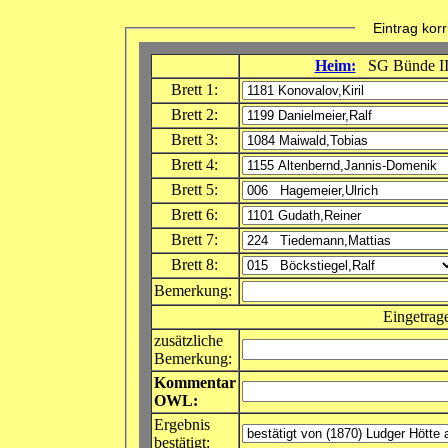
Eintrag korri
Heim:
SG Bünde I
Brett 1:
Brett 2:
Brett 3:
Brett 4:
Brett 5:
Brett 6:
Brett 7:
Brett 8:
Bemerkung:
Eingetrag
zusätzliche
Bemerkung:
Kommentar
OWL:
Ergebnis
bestätigt: