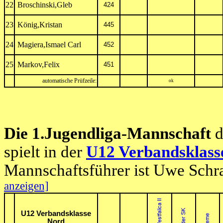
22
Broschinski,Gleb
424
23
König,Kristan
445
24
Magiera,Ismael Carl
452
25
Markov,Felix
451
automatische Prüfzeile:
ok
Die 1.Jugendliga-Mannschaft
d
spielt in der
U12 Verbandsklass
Mannschaftsführer ist Uwe Schr
anzeigen]
U12 Verbandsklasse
Nord