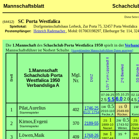
Mannschaftsblatt
Schachclub
Diese Seite
SC Porta Westfalica
(64412)
Dorfgemeinschaftshaus Lerbeck, Zur Porta 75, 32457 Porta Westfalica
Spiellokal:
Heinrich Rademacher
, Mobil: 017663198297, Ellerburger Str. 114, 324
Postempfänger:
Die
1.Mannschaft
des
Schachclub Porta Westfalica 1950
spielt in der
Verband
Mannschaftsführer ist Norbert Schulte.
[Ausgeblendete Mannschaftsführer-Daten anzeigen]
1.Mannschaft
Mgl.
Schachclub Porta
Westfalica 1950
Nr.
Verbandsliga A
05.10.25
07.09.25
02.1
6.0
5.5
:2.0
2.5:
4.5:
0.5
0
Pilat,Aurelius
1W
1S
1
1746-25
1
402
2010-110
2049-69
ELO: 1754
Stammspieler
Fecke,A
Rücker,
Kono
1
0.5
Kirnos,Evgeni
2S
2W
2
2
370
2189-55
1889-10
1743-52
2058
Stammspieler
Nazari
Winter,
Dani
1
+
Löwen,Maik
3W
3S
3
1768-26
3
409
1867-44
1834