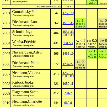
1559-60
Stammspieler
Müller,
Posseh
Stammspieler DWZ Ø:
1663
Gomolinsky,Phil
2001
247
1755-70
Stammersatzspieler
1
0
Dieckmann,Luna
6S
6S
2002
362
1515-36
1596-91
1613-3
Stammersatzspieler
Bünte,A
Hecht,
Schmidt,Inga
1554-43
2003
404
ELO: 1662
Stammersatzspieler
0.5
0.5
0
Wirzba,Friedrich
7W
6W
7W
2004
431
1317-3
1556-74
1467-7
1484-6
Stammersatzspieler
Koch,Gi
Meier,C
Budde,
1
1
Navasardyan,Artsvi
7S
8S
2005
395
1465-19
1411-6
1341-4
Stammersatzspieler
Titze,U
Schürm
0
Dieckmann,Phibie
8S
2006
372
1237-27
1568-7
Stammersatzspieler
Monkenb
Neumann,Viktoria
1250-17
2007
413
ELO: 1499
Stammersatzspieler
Ristock,Jooke
2008
421
1059-11
Stammersatzspieler
Plagemann,Sarah
2009
412
781-7
Stammersatzspieler
Neumann,Charlotte
2010
444
660-8
Stammersatzspieler