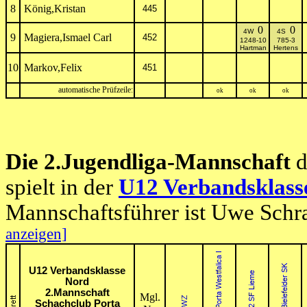
8
König,Kristan
445
0
0
4W
4S
9
Magiera,Ismael Carl
452
1248-10
785-3
Hartman
Hertens
10
Markov,Felix
451
automatische Prüfzeile:
ok
ok
ok
Die 2.Jugendliga-Mannschaft
d
spielt in der
U12 Verbandsklass
Mannschaftsführer ist Uwe Schr
anzeigen]
U12 Verbandsklasse
Nord
2.Mannschaft
Mgl.
Schachclub Porta