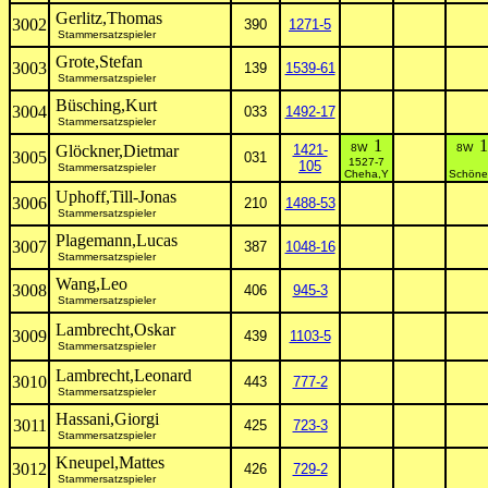
Gerlitz,Thomas
3002
390
1271-5
Stammersatzspieler
Grote,Stefan
3003
139
1539-61
Stammersatzspieler
Büsching,Kurt
3004
033
1492-17
Stammersatzspieler
1
1
Glöckner,Dietmar
1421-
8W
8W
3005
031
1527-7
105
Stammersatzspieler
Cheha,Y
Schöne
Uphoff,Till-Jonas
3006
210
1488-53
Stammersatzspieler
Plagemann,Lucas
3007
387
1048-16
Stammersatzspieler
Wang,Leo
3008
406
945-3
Stammersatzspieler
Lambrecht,Oskar
3009
439
1103-5
Stammersatzspieler
Lambrecht,Leonard
3010
443
777-2
Stammersatzspieler
Hassani,Giorgi
3011
425
723-3
Stammersatzspieler
Kneupel,Mattes
3012
426
729-2
Stammersatzspieler