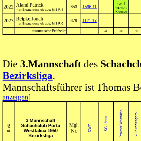
1
Alami,Patrick
8W
2022
353
1596-11
1378-52
hat Ersatz gespielt aus: M.3 R.4
Kleusse
Reipke,Jonah
2023
379
1121-17
hat Ersatz gespielt aus: M.3 R.6
automatische Prüfzeile:
ok
ok
ok
Die
3.Mannschaft
des
Schachcl
Bezirksliga
.
Mannschaftsführer ist Thomas B
anzeigen]
3.Mannschaft
Mgl.
Schachclub Porta
Westfalica 1950
Nr.
Bezirksliga