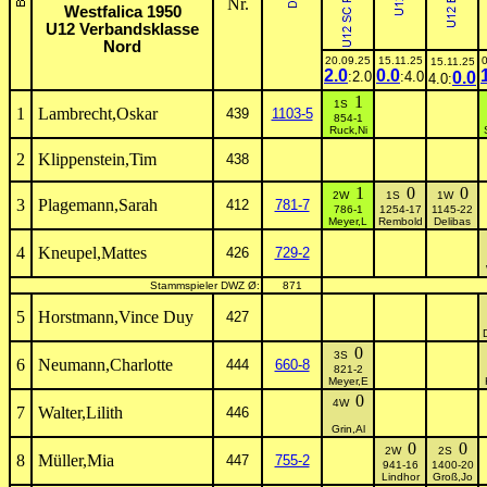
Nr.
Westfalica 1950
U12 Verbandsklasse
Nord
20.09.25
15.11.25
15.11.25
2.0
0.0
:2.0
:4.0
0.0
4.0:
1
1S
1
Lambrecht,Oskar
439
1103-5
854-1
Ruck,Ni
2
Klippenstein,Tim
438
1
0
0
2W
1S
1W
3
Plagemann,Sarah
412
781-7
786-1
1254-17
1145-22
Meyer,L
Rembold
Delibas
4
Kneupel,Mattes
426
729-2
Stammspieler DWZ Ø:
871
5
Horstmann,Vince Duy
427
0
3S
6
Neumann,Charlotte
444
660-8
821-2
Meyer,E
0
4W
7
Walter,Lilith
446
Grin,Al
0
0
2W
2S
8
Müller,Mia
447
755-2
941-16
1400-20
Lindhor
Groß,Jo