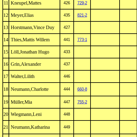
11
Kneupel,Mattes
426
729-2
12
Meyer,Elias
435
821-2
13
Horstmann,Vince Duy
427
14
Thies,Mattis Willem
441
773-1
15
Löll,Jonathan Hugo
433
16
Grin,Alexander
437
17
Walter,Lilith
446
18
Neumann,Charlotte
444
660-8
19
Müller,Mia
447
755-2
20
Wiegmann,Leni
448
21
Neumann,Katharina
449