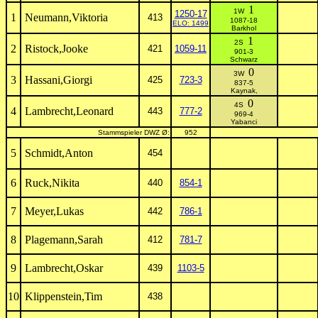
1
1W
1250-17
1
Neumann,Viktoria
413
1087-18
ELO: 1499
Barkhol
1
2S
2
Ristock,Jooke
421
1059-11
901-3
Schwarz
0
3W
3
Hassani,Giorgi
425
723-3
837-5
Kaynak,
0
4S
4
Lambrecht,Leonard
443
777-2
969-4
Yabanci
Stammspieler DWZ Ø:
952
5
Schmidt,Anton
454
6
Ruck,Nikita
440
854-1
7
Meyer,Lukas
442
786-1
8
Plagemann,Sarah
412
781-7
9
Lambrecht,Oskar
439
1103-5
10
Klippenstein,Tim
438