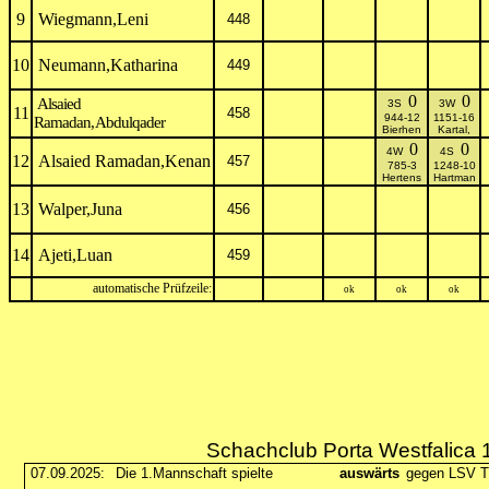
9
Wiegmann,Leni
448
10
Neumann,Katharina
449
0
0
Alsaied
3S
3W
11
458
944-12
1151-16
Ramadan,Abdulqader
Bierhen
Kartal,
0
0
4W
4S
12
Alsaied Ramadan,Kenan
457
785-3
1248-10
Hertens
Hartman
13
Walper,Juna
456
14
Ajeti,Luan
459
automatische Prüfzeile:
ok
ok
ok
Schachclub Porta Westfalica 
07.09.2025:
Die 1.Mannschaft spielte
auswärts
gegen LSV Tu