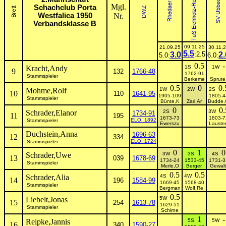
Mgl.
Schachclub Porta
Westfalica 1950
Nr.
Verbandsklasse B
09.11.25
21.09.25
30.11.
5.5
3.0
:2.5
2.
5.0:
6.0:
0.5
-
Kracht,Andy
1S
1W
9
132
1766-48
1762-91
Stammspieler
Berkeme
Sprute
0.5
0
0.
Mohme,Rolf
1W
2W
2S
10
110
1641-95
1905-109
1805-4
Stammspieler
Bünte,K
Zari,Ar
Budde,
0
0.
Schrader,Elanor
2S
3W
1734-91
11
195
1673-73
1803-7
ELO: 1892
Stammspieler
Ewerszu
Lauste
Duchstein,Anna
1696-63
12
334
ELO: 1724
Stammspieler
0
1
0
Schrader,Uwe
3W
3S
4S
13
039
1678-69
1734-24
1533-45
1731-3
Stammspieler
Merle,O
Berger,
Gewalt
0.5
0.5
Schrader,Alia
4S
4W
14
196
1584-99
1669-45
1568-40
Stammspieler
Bergman
Wolf,Re
0.5
Liebelt,Jonas
5W
15
254
1613-78
1629-51
Stammspieler
Schirne
1
-
Reipke,Jannis
5S
5W
16
340
1590-27