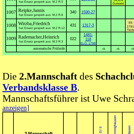
1456-4
hat Ersatz gespielt aus: M.2 R.5
Gutwald
Reipke,Jannis
1007
340
1590-27
hat Ersatz gespielt aus: M.2 R.8
Wirzba,Friedrich
8
1008
431
1317-3
1791
hat Ersatz gespielt aus: M.2 R.12
Tied
1481-
Rademacher,Heinrich
1009
022
118
hat Ersatz gespielt aus: M.3 R.3
ELO: 1798
automatische Prüfzeile:
ok
ok
o
Die
2.Mannschaft
des
Schachcl
Verbandsklasse B
.
Mannschaftsführer ist Uwe Schr
anzeigen]
2.Mannschaft