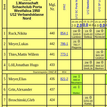
1.Mannschaft
Mgl.
Schachclub Porta
Nr.
Westfalica 1950
U12 Verbandsklasse
Nord
15.11.25
20.09.25
15.11.25
0.0
2.0
:4.0
0.0
2.0:
4.0:
0
0
0
1W
1S
1W
1
Ruck,Nikita
440
854-1
1103-5
1145-22
1254-17
Lambrec
Delibas
Rembold
0
2S
2
Meyer,Lukas
442
786-1
781-7
Plagema
0
2S
3
Thies,Mattis Willem
441
773-1
941-16
Lindhor
0
0
2W
3W
4
Löll,Jonathan Hugo
433
1400-20
944-12
Groß,Jo
Bierhen
Stammspieler DWZ Ø:
804
1
3W
5
Meyer,Elias
435
821-2
660-8
Neumann
1
4S
6
Grin,Alexander
437
Walter,
0
3S
7
Broschinski,Gleb
424
1151-16
Kartal,