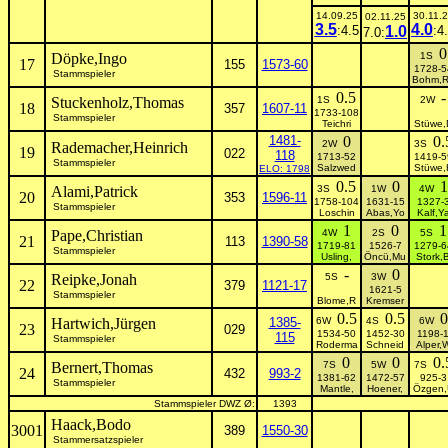
14.09.25
30.11.
02.11.25
3.5
4.0
:4.5
1.0
:4
7.0:
0
Döpke,Ingo
1S
17
155
1573-60
1728-5
Stammspieler
Bohm,
0.5
-
Stuckenholz,Thomas
1S
2W
18
357
1607-11
1733-108
Stammspieler
Teichri
Stüwe,
1481-
0
0.
2W
3S
Rademacher,Heinrich
19
022
118
1713-52
1419-5
Stammspieler
Salzwed
Stüwe,
ELO: 1798
0.5
0
1
Alami,Patrick
3S
1W
4W
20
353
1596-11
1758-104
1631-15
1327-
Stammspieler
Loschin
Abas,Yo
Kalf,Y
1
0
1
Pape,Christian
4W
2S
5S
21
113
1390-58
1719-81
1526-7
1279-6
Stammspieler
Usling,
Öncü,Mu
Stork,
-
0
Reipke,Jonah
5S
3W
22
379
1121-17
1621-5
Stammspieler
Blome,R
Kremser
0.5
0.5
0
Hartwich,Jürgen
1385-
6W
4S
6W
23
029
1534-50
1452-30
1198-
115
Stammspieler
Roderma
Schneid
Alper,
0
0
0.
Bernert,Thomas
7S
5W
7S
24
432
993-2
1381-62
1472-57
925-3
Stammspieler
Mantle,
Hoener,
Özgen,
Stammspieler DWZ Ø:
1393
Haack,Bodo
3001
389
1550-30
Stammersatzspieler