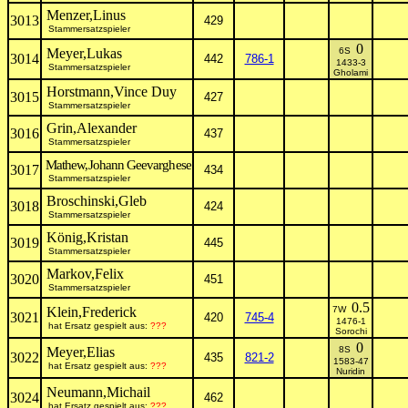
Menzer,Linus
3013
429
Stammersatzspieler
0
Meyer,Lukas
6S
3014
442
786-1
1433-3
Stammersatzspieler
Gholami
Horstmann,Vince Duy
3015
427
Stammersatzspieler
Grin,Alexander
3016
437
Stammersatzspieler
Mathew,Johann Geevarghese
3017
434
Stammersatzspieler
Broschinski,Gleb
3018
424
Stammersatzspieler
König,Kristan
3019
445
Stammersatzspieler
Markov,Felix
3020
451
Stammersatzspieler
0.5
Klein,Frederick
7W
3021
420
745-4
1476-1
hat Ersatz gespielt aus:
???
Sorochi
0
Meyer,Elias
8S
3022
435
821-2
1583-47
hat Ersatz gespielt aus:
???
Nuridin
Neumann,Michail
3024
462
hat Ersatz gespielt aus:
???