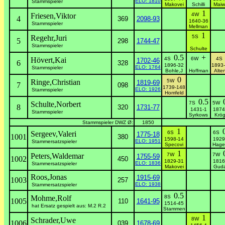
ELO: 1810
Stammspieler
Makovei
Schilli
Maiw
1
Friesen,Viktor
4W
4
369
2098-93
1640-36
Stammspieler
Mellman
1
Regehr,Juri
5S
5
298
1744-47
Stammspieler
Schulte
0.5
+
Hövert,Kai
4S
6W
4
1702-46
6
328
1896-32
1893
ELO: 1764
Stammspieler
Bohle,J
Hoffman
Alte
0
Ringe,Christian
5W
1819-69
7
098
1739-148
ELO: 1926
Stammspieler
Homfeld
0.5
Schulte,Norbert
7S
5W
8
320
1731-77
1431-1
1874
Stammspieler
Syrkows
Krög
Stammspieler DWZ Ø:
1850
1
Sergeev,Valeri
6S
6S
1775-18
1001
380
1598-14
1929
ELO: 1951
Stammersatzspieler
Specovi
Hage
1
Peters,Waldemar
7W
7W
1755-59
1002
450
1829-31
1816
ELO: 1836
Stammersatzspieler
Makovei
Guda
Roos,Jonas
1915-69
1003
257
ELO: 1938
Stammersatzspieler
0.5
Mohme,Rolf
8S
1005
110
1641-95
1514-45
hat Ersatz gespielt aus: M.2 R.2
Stammen
1
Schrader,Uwe
8W
1006
039
1678-69