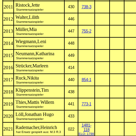
Ristock,Jette
2011
430
738-3
Stammersatzspieler
Walter,Lilith
2012
446
Stammersatzspieler
Müller,Mia
2013
447
755-2
Stammersatzspieler
Wiegmann,Leni
2014
448
Stammersatzspieler
Neumann,Katharina
2015
449
Stammersatzspieler
Strücker,Marleen
2016
414
Stammersatzspieler
Ruck,Nikita
2017
440
854-1
Stammersatzspieler
Klippenstein,Tim
2018
438
Stammersatzspieler
Thies,Mattis Willem
2019
441
773-1
Stammersatzspieler
Löll,Jonathan Hugo
2020
433
Stammersatzspieler
1481-
Rademacher,Heinrich
2021
022
118
hat Ersatz gespielt aus: M.3 R.3
ELO: 1798