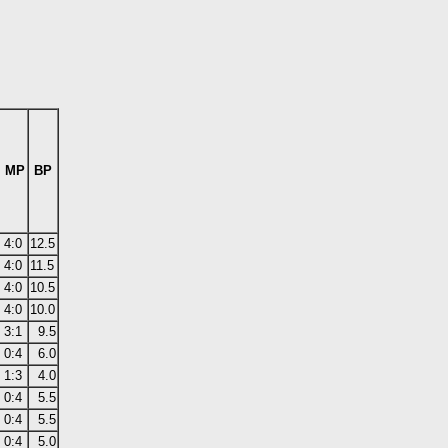
MP
BP
4:0
12.5
4:0
11.5
4:0
10.5
4:0
10.0
3:1
9.5
0:4
6.0
1:3
4.0
0:4
5.5
0:4
5.5
0:4
5.0