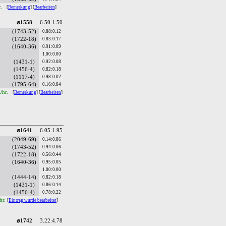
r.
[
Bemerkung
] [
Bearbeiten
]
⌀1558
6.50:1.50
(1743-52)
0.88:0.12
(1722-18)
0.83:0.17
(1640-36)
0.91:0.09
1.00:0.00
(1431-1)
0.92:0.08
(1456-4)
0.82:0.18
(1117-4)
0.98:0.02
(1795-64)
0.16:0.84
Uhr.
[
Bemerkung
] [
Bearbeiten
]
⌀1641
6.05:1.95
(2049-69)
0.14:0.86
(1743-52)
0.94:0.06
(1722-18)
0.56:0.44
(1640-36)
0.95:0.05
1.00:0.00
(1444-14)
0.82:0.18
(1431-1)
0.86:0.14
(1456-4)
0.78:0.22
hr.
[
Eintrag wurde bearbeitet
]
⌀1742
3.22:4.78