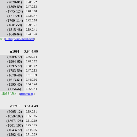
(2020-81)
0.28:0.72
(1869-89)
0.47:0.53
(1775-124)
0.40:0.60
(1717-91)
0.53:0.47
(1709-114)
0.42:0.58
(1681-59)
0.29:0.71
(1515-48)
0.59:0.41
(1646-64)
0.24:0.76
hr.
[
Eintrag wurde bearbeitet
]
⌀1691
3.94:4.06
(2009-72)
0.46:0.54
(1904-65)
0.48:0.52
(1792-72)
0.38:0.62
(1783-59)
0.47:0.53
(1678-40)
0.61:0.39
(1613-61)
0.44:0.56
(1595-45)
0.54:0.46
(1156-6)
0.56:0.44
, 18:38 Uhr.
[
Bemerkung
]
⌀1713
3.51:4.49
(2005-12)
0.39:0.61
(1859-102)
0.35:0.65
(1867-128)
0.31:0.69
(1801-107)
0.25:0.75
(1643-72)
0.44:0.56
(1502-41)
0.71:0.29