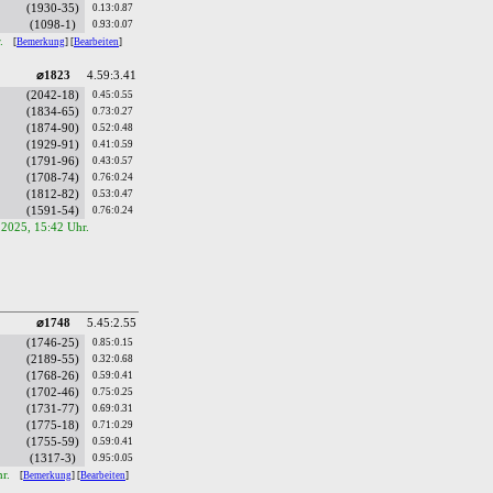
(1930-35)
0.13:0.87
(1098-1)
0.93:0.07
r.
[
Bemerkung
] [
Bearbeiten
]
⌀1823
4.59:3.41
(2042-18)
0.45:0.55
(1834-65)
0.73:0.27
(1874-90)
0.52:0.48
(1929-91)
0.41:0.59
(1791-96)
0.43:0.57
(1708-74)
0.76:0.24
(1812-82)
0.53:0.47
(1591-54)
0.76:0.24
.2025, 15:42 Uhr.
⌀1748
5.45:2.55
(1746-25)
0.85:0.15
(2189-55)
0.32:0.68
(1768-26)
0.59:0.41
(1702-46)
0.75:0.25
(1731-77)
0.69:0.31
(1775-18)
0.71:0.29
(1755-59)
0.59:0.41
(1317-3)
0.95:0.05
hr.
[
Bemerkung
] [
Bearbeiten
]