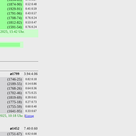
(1874-90)
0.52:0.48
(1929-91)
0.41:0.59
(1791-96)
0.43:0.57
(1708-74)
0.76:0.24
(1812-82)
0.53:0.47
(1591-54)
0.76:0.24
.2025, 15:42 Uhr.
⌀1799
3.94:4.06
(1746-25)
0.82:0.18
(2189-55)
0.14:0.86
(1768-26)
0.64:0.36
(1702-46)
0.75:0.25
(1819-69)
0.39:0.61
(1775-18)
0.27:0.73
(1755-59)
0.60:0.40
(1641-95)
0.33:0.67
.2025, 10:18 Uhr.
[
Eintrag
⌀1452
7.40:0.60
(1751-67)
0.92:0.08