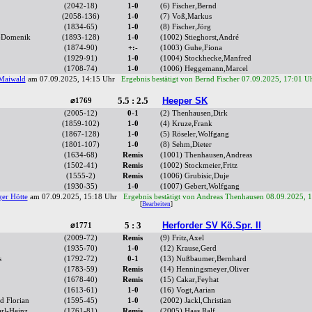
(2042-18)
1-0
(6) Fischer,Bernd
(2058-136)
1-0
(7) Voß,Markus
(1834-65)
1-0
(8) Fischer,Jörg
s-Domenik
(1893-128)
1-0
(1002) Stieghorst,André
(1874-90)
+:-
(1003) Guhe,Fiona
(1929-91)
1-0
(1004) Stockhecke,Manfred
(1708-74)
1-0
(1006) Heggemann,Marcel
Maiwald
am 07.09.2025, 14:15 Uhr
Ergebnis bestätigt von Bernd Fischer 07.09.2025, 17:01 U
5.5 : 2.5
Heeper SK
⌀1769
(2005-12)
0-1
(2) Thenhausen,Dirk
(1859-102)
1-0
(4) Kruze,Frank
(1867-128)
1-0
(5) Röseler,Wolfgang
(1801-107)
1-0
(8) Sehm,Dieter
(1634-68)
Remis
(1001) Thenhausen,Andreas
(1502-41)
Remis
(1002) Stockmeier,Fritz
(1555-2)
Remis
(1006) Grubisic,Duje
(1930-35)
1-0
(1007) Gebert,Wolfgang
er Hötte
am 07.09.2025, 15:18 Uhr
Ergebnis bestätigt von Andreas Thenhausen 08.09.2025, 
[
Bearbeiten
]
5 : 3
Herforder SV Kö.Spr. II
⌀1771
(2009-72)
Remis
(9) Fritz,Axel
(1935-70)
1-0
(12) Krause,Gerd
s
(1792-72)
0-1
(13) Nußbaumer,Bernhard
(1783-59)
Remis
(14) Henningsmeyer,Oliver
(1678-40)
Remis
(15) Cakar,Feyhat
(1613-61)
1-0
(16) Vogt,Aarian
d Florian
(1595-45)
1-0
(2002) Jackl,Christian
rl-Heinz
(1761-81)
Remis
(2005) Haas,Ralf