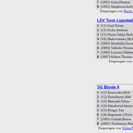
7
(1001) Guhe,Dietmar
8
(1002) Stieghorst,Andr
Eingetragen von
Bernd 
LSV Turm Lippstadt
1
(11) Graf,Tobias
2
(12) Fecke,Andreas
3
(15) Nazari Salari,Sha
4
(16) Makoveienko,My
5
(2002) Homfeldt,Chris
6
(2004) Valledor Perei
7
(2006) Laurenz,Walde
8
(2007) Kühne,Thomas
Eingetragen von
SG Bünde II
1
(11) Konovalov,Kiril
2
(12) Danielmeier,Ralf
3
(13) Maiwald,Tobias
4
(14) Altenbernd,Janni
5
(15) Kröger,Tim
6
(16) Hagemeier,Ulrich
7
(2001) Gudath,Reiner
8
(2002) Tiedemann,Matt
Eingetragen von
Tobias 