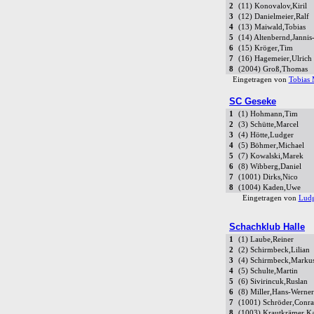
2
(11) Konovalov,Kiril
3
(12) Danielmeier,Ralf
4
(13) Maiwald,Tobias
5
(14) Altenbernd,Janni
6
(15) Kröger,Tim
7
(16) Hagemeier,Ulrich
8
(2004) Groß,Thomas
Eingetragen von
Tobias 
SC Geseke
1
(1) Hohmann,Tim
2
(3) Schütte,Marcel
3
(4) Hötte,Ludger
4
(5) Böhmer,Michael
5
(7) Kowalski,Marek
6
(8) Wibberg,Daniel
7
(1001) Dirks,Nico
8
(1004) Kaden,Uwe
Eingetragen von
Ludg
Schachklub Halle
1
(1) Laube,Reiner
2
(2) Schirmbeck,Lilian
3
(4) Schirmbeck,Marku
4
(5) Schulte,Martin
5
(6) Sivirincuk,Ruslan
6
(8) Miller,Hans-Werner
7
(1001) Schröder,Conra
8
(1003) Krautkrämer,Ka