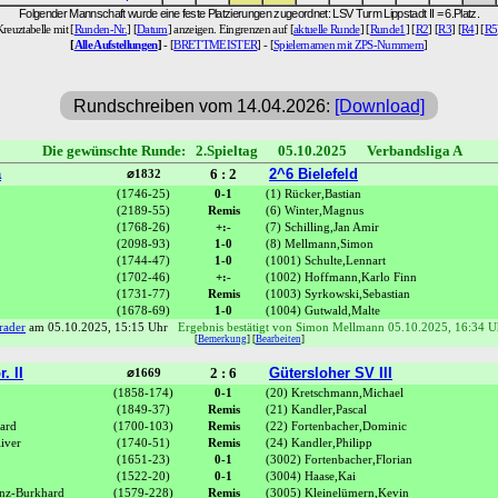
Folgender Mannschaft wurde eine feste Platzierungen zugeordnet: LSV Turm Lippstadt II = 6.Platz.
Kreuztabelle mit [
Runden-Nr.
] [
Datum
] anzeigen. Eingrenzen auf [
aktuelle Runde
] [
Runde1
] [
R2
] [
R3
] [
R4
] [
R5
[
Alle Aufstellungen
]
- [
BRETTMEISTER
] - [
Spielernamen mit ZPS-Nummern
]
Rundschreiben vom 14.04.2026:
[Download]
Die gewünschte Runde: 2.Spieltag 05.10.2025 Verbandsliga A
a
6 : 2
2^6 Bielefeld
⌀1832
(1746-25)
0-1
(1) Rücker,Bastian
(2189-55)
Remis
(6) Winter,Magnus
(1768-26)
+:-
(7) Schilling,Jan Amir
(2098-93)
1-0
(8) Mellmann,Simon
(1744-47)
1-0
(1001) Schulte,Lennart
(1702-46)
+:-
(1002) Hoffmann,Karlo Finn
(1731-77)
Remis
(1003) Syrkowski,Sebastian
(1678-69)
1-0
(1004) Gutwald,Malte
rader
am 05.10.2025, 15:15 Uhr
Ergebnis bestätigt von Simon Mellmann 05.10.2025, 16:34 U
[
Bemerkung
] [
Bearbeiten
]
. II
2 : 6
Gütersloher SV III
⌀1669
(1858-174)
0-1
(20) Kretschmann,Michael
(1849-37)
Remis
(21) Kandler,Pascal
ard
(1700-103)
Remis
(22) Fortenbacher,Dominic
iver
(1740-51)
Remis
(24) Kandler,Philipp
(1651-23)
0-1
(3002) Fortenbacher,Florian
(1522-20)
0-1
(3004) Haase,Kai
nz-Burkhard
(1579-228)
Remis
(3005) Kleinelümern,Kevin