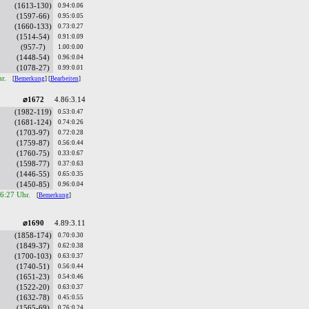
(1613-130)
0.94:0.06
(1597-66)
0.95:0.05
(1660-133)
0.73:0.27
(1514-54)
0.91:0.09
(957-7)
1.00:0.00
(1448-54)
0.96:0.04
(1078-27)
0.99:0.01
hr.
[
Bemerkung
] [
Bearbeiten
]
⌀1672
4.86:3.14
(1982-119)
0.53:0.47
(1681-124)
0.74:0.26
(1703-97)
0.72:0.28
(1759-87)
0.56:0.44
(1760-75)
0.33:0.67
(1598-77)
0.37:0.63
(1446-55)
0.65:0.35
(1450-85)
0.96:0.04
16:27 Uhr.
[
Bemerkung
]
⌀1690
4.89:3.11
(1858-174)
0.70:0.30
(1849-37)
0.62:0.38
(1700-103)
0.63:0.37
(1740-51)
0.56:0.44
(1651-23)
0.54:0.46
(1522-20)
0.63:0.37
(1632-78)
0.45:0.55
(1565-69)
0.76:0.24