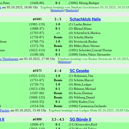
s-Peter
(1449-80)
0-1
(3006) Mönig,Rüdiger
z
am 05.10.2025, 16:06 Uhr
Ergebnis bestätigt von Stephan Grochtmann 05.10.2025, 16:33 U
[
Bemerkung
] [
Bearbeiten
]
3 : 5
Schachklub Halle
⌀1685
(1982-119)
1-0
(1) Laube,Reiner
(1888-47)
0-1
(3) Blümel,Klaus
(1703-97)
-:+
(4) Schirmbeck,Markus
(1759-87)
Remis
(5) Schulte,Martin
dreas
(1760-75)
1-0
(6) Sivirincuk,Ruslan
(1572-76)
Remis
(8) Miller,Hans-Werner
mut
(1622-113)
0-1
(1001) Schröder,Conrad Florian
(1196-58)
0-1
(1008) Gieles,Viktor Alexander
s Thenhausen
am 05.10.2025, 17:00 Uhr
Ergebnis bestätigt von Ruslan Sivirincuk 05.10.2025
[
Bearbeiten
]
4 : 4
SC Geseke
⌀1675
(1925-112)
1-0
(1) Hohmann,Tim
(1751-67)
Remis
(3) Schütte,Marcel
(1726-71)
1-0
(4) Hötte,Ludger
(1613-130)
0-1
(5) Böhmer,Michael
(1597-66)
Remis
(6) Korte,Dietmar
(1660-133)
Remis
(8) Wibberg,Daniel
(1610-55)
0-1
(1004) Kaden,Uwe
é
(1514-54)
Remis
(1006) Caramazza,Gerlando
Fischer
am 05.10.2025, 15:40 Uhr
Ergebnis bestätigt von Ludger Hötte 05.10.2025, 16:09 Uh
 II
3.5 : 4.5
SG Bünde II
⌀1880
(2006-47)
0-1
(11) Konovalov,Kiril
(2010-110)
1-0
(13) Maiwald,Tobias