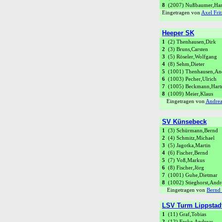
8
(2007) Nußbaumer,Han
Eingetragen von
Axel Frit
Heeper SK
1
(2) Thenhausen,Dirk
2
(3) Bruns,Carsten
3
(5) Röseler,Wolfgang
4
(8) Sehm,Dieter
5
(1001) Thenhausen,An
6
(1003) Pecher,Ulrich
7
(1005) Beckmann,Hart
8
(1009) Meier,Klaus
Eingetragen von
Andrea
SV Künsebeck
1
(3) Schürmann,Bernd
2
(4) Schmitz,Michael
3
(5) Jagotka,Martin
4
(6) Fischer,Bernd
5
(7) Voß,Markus
6
(8) Fischer,Jörg
7
(1001) Guhe,Dietmar
8
(1002) Stieghorst,Andr
Eingetragen von
Bernd 
LSV Turm Lippstadt
1
(11) Graf,Tobias
2
(12) Fecke,Andreas