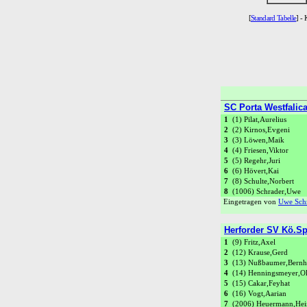
[
Standard Tabelle
] - 
SC Porta Westfalic
1
(1) Pilat,Aurelius
2
(2) Kirnos,Evgeni
3
(3) Löwen,Maik
4
(4) Friesen,Viktor
5
(5) Regehr,Juri
6
(6) Hövert,Kai
7
(8) Schulte,Norbert
8
(1006) Schrader,Uwe
Eingetragen von
Uwe Sch
Herforder SV Kö.Spr
1
(9) Fritz,Axel
2
(12) Krause,Gerd
3
(13) Nußbaumer,Bernh
4
(14) Henningsmeyer,Ol
5
(15) Cakar,Feyhat
6
(16) Vogt,Aarian
7
(2006) Heuermann,Hei