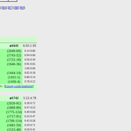
] [
R6
] [
R7
] [
R8
] [
R9
]
⌀1641
6.05:1.95
(2049-69)
0.14:0.86
(1743-52)
0.94:0.06
(1722-18)
0.56:0.44
(1640-36)
0.95:0.05
1.00:0.00
(1444-14)
0.82:0.18
(1431-1)
0.86:0.14
(1456-4)
0.78:0.22
hr.
[
Eintrag wurde bearbeitet
]
⌀1742
3.22:4.78
(2020-81)
0.28:0.72
(1869-89)
0.47:0.53
(1775-124)
0.40:0.60
(1717-91)
0.53:0.47
(1709-114)
0.42:0.58
(1681-59)
0.29:0.71
(1515-48)
0.59:0.41