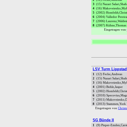
3
(15) Nazari Salari,Sha
4
(16) Makoveienko,My
5
(2002) Homfeldt,Chris
6
(2004) Valledor Perei
7
(2006) Laurenz,Walde
8
(2007) Kühne,Thomas
Eingetragen von
LSV Turm Lippstadt
1
(12) Fecke,Andreas
2
(15) Nazari Salari,Sha
3
(16) Makoveienko,My
4
(2001) Bohle,Jasper
5
(2002) Homfeldt,Chris
6
(2010) Specovius,Mag
7
(2011) Makoveienko,
8
(2013) Stammen,York
Eingetragen von
Christ
SG Bünde II
1
(9) Pieper-Emden,Cars