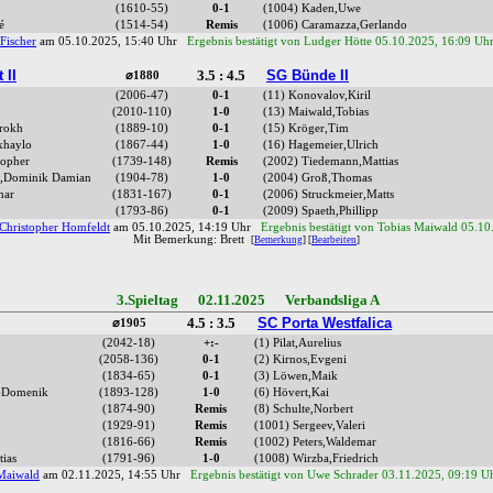
(1610-55)
0-1
(1004) Kaden,Uwe
é
(1514-54)
Remis
(1006) Caramazza,Gerlando
Fischer
am 05.10.2025, 15:40 Uhr
Ergebnis bestätigt von Ludger Hötte 05.10.2025, 16:09 Uh
 II
3.5 : 4.5
SG Bünde II
⌀1880
(2006-47)
0-1
(11) Konovalov,Kiril
(2010-110)
1-0
(13) Maiwald,Tobias
hrokh
(1889-10)
0-1
(15) Kröger,Tim
khaylo
(1867-44)
1-0
(16) Hagemeier,Ulrich
topher
(1739-148)
Remis
(2002) Tiedemann,Mattias
ra,Dominik Damian
(1904-78)
1-0
(2004) Groß,Thomas
mar
(1831-167)
0-1
(2006) Struckmeier,Matts
(1793-86)
0-1
(2009) Spaeth,Phillipp
Christopher Homfeldt
am 05.10.2025, 14:19 Uhr
Ergebnis bestätigt von Tobias Maiwald 05.10
Mit Bemerkung: Brett
[
Bemerkung
] [
Bearbeiten
]
3.Spieltag 02.11.2025 Verbandsliga A
4.5 : 3.5
SC Porta Westfalica
⌀1905
(2042-18)
+:-
(1) Pilat,Aurelius
(2058-136)
0-1
(2) Kirnos,Evgeni
(1834-65)
0-1
(3) Löwen,Maik
s-Domenik
(1893-128)
1-0
(6) Hövert,Kai
(1874-90)
Remis
(8) Schulte,Norbert
(1929-91)
Remis
(1001) Sergeev,Valeri
(1816-66)
Remis
(1002) Peters,Waldemar
ias
(1791-96)
1-0
(1008) Wirzba,Friedrich
Maiwald
am 02.11.2025, 14:55 Uhr
Ergebnis bestätigt von Uwe Schrader 03.11.2025, 09:19 U