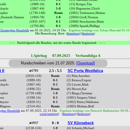
hrokh
(1889-10)
0-1
(15) Kröger,Tim
khaylo
(1867-44)
1-0
(16) Hagemeier,Ulrich
topher
(1739-148)
Remis
(2002) Tiedemann,Mattias
ra,Dominik Damian
(1904-78)
1-0
(2004) Groß,Thomas
mar
(1831-167)
0-1
(2006) Struckmeier,Matts
(1793-86)
0-1
(2009) Spaeth,Phillipp
Christopher Homfeldt
am 05.10.2025, 14:19 Uhr
Ergebnis bestätigt von Tobias Maiwald 05.10
Mit Bemerkung: Brett
[
Bemerkung
] [
Bearbeiten
]
- - - Nachfolgend alle Runden, mit der ersten Runde beginnend: - - -
1.Spieltag 07.09.2025 Verbandsliga A
Rundschreiben vom 21.07.2025:
[Download]
 II
2.5 : 5.5
SC Porta Westfalica
⌀1793
(2010-110)
Remis
(1) Pilat,Aurelius
hrokh
(1889-10)
0-1
(2) Kirnos,Evgeni
khaylo
(1867-44)
0-1
(3) Löwen,Maik
(1896-32)
Remis
(6) Hövert,Kai
topher
(1739-148)
1-0
(7) Ringe,Christian
nus
(1598-14)
0-1
(1001) Sergeev,Valeri
Dmytro
(1829-31)
0-1
(1002) Peters,Waldemar
 Magnus
(1514-45)
Remis
(1005) Mohme,Rolf
opher Homfeldt
am 07.09.2025, 22:14 Uhr
Ergebnis bestätigt von Heinrich Rademacher 08.09
wurde bearbeitet
]
[
Bemerkung
] [
Bearbeiten
]
8 : 0
SV Künsebeck
⌀1937
ten
(2158-124)
1-0
(4) Schmitz,Michael