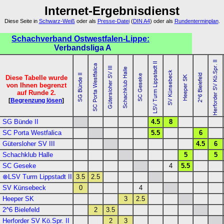
Internet-Ergebnisdienst
Diese Seite in
Schwarz-Weiß
oder als
Presse-Datei
(
DIN A4
) oder als
Rundenterminplan
.
Schachverband Ostwestfalen-Lippe:
Verbandsliga A
Diese Tabelle wurde
von Ihnen begrenzt
auf Runde 2.
[
Begrenzung lösen
]
SG Bünde II
4.5
8
SC Porta Westfalica
5.5
6
Gütersloher SV III
4.5
6
Schachklub Halle
5
5
SC Geseke
4
5.5
⊗LSV Turm Lippstadt II
3.5
2.5
SV Künsebeck
0
4
Heeper SK
3
2.5
2^6 Bielefeld
2
3.5
Herforder SV Kö.Spr. II
2
3