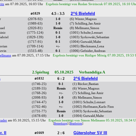
itz
am 07.09.2025, 16:03 Uhr
Ergebnis bestätigt von Ruslan Sivirincuk 07.09.2025, 16:10 Uh
4.5 : 3.5
2^6 Bielefeld
⌀1829
r
(2078-92)
1-0
(6) Winter,Magnus
(1989-63)
1-0
(7) Schilling,Jan Amir
hael
(2020-81)
Remis
(8) Mellmann,Simon
inic
(1775-124)
0-1
(1001) Schulte,Lennart
Gabriel
(1829-139)
1-0
(1003) Syrkowski,Sebastian
(1717-91)
0-1
(1004) Gutwald,Malte
orian
(1709-114)
+:-
(1005) Bleckmann,Lena
Kevin
(1515-48)
0-1
(1006) Gefnider,Andreas
ellmann
am 07.09.2025, 17:15 Uhr
Ergebnis bestätigt von Rüdiger Mönig 07.09.2025, 19:53 
2.Spieltag 05.10.2025 Verbandsliga A
a
6 : 2
2^6 Bielefeld
⌀1832
(1746-25)
0-1
(1) Rücker,Bastian
(2189-55)
Remis
(6) Winter,Magnus
(1768-26)
+:-
(7) Schilling,Jan Amir
(2098-93)
1-0
(8) Mellmann,Simon
(1744-47)
1-0
(1001) Schulte,Lennart
(1702-46)
+:-
(1002) Hoffmann,Karlo Finn
(1731-77)
Remis
(1003) Syrkowski,Sebastian
(1678-69)
1-0
(1004) Gutwald,Malte
rader
am 05.10.2025, 15:15 Uhr
Ergebnis bestätigt von Simon Mellmann 05.10.2025, 16:34 U
[
Bemerkung
] [
Bearbeiten
]
. II
2 : 6
Gütersloher SV III
⌀1669