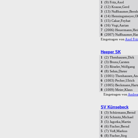
1
(9) Fritz,Axel
2
(12) Krause,Gerd
3
(13) Nußbaumer,Bernh
4
(14) Henningsmeyer,Ol
5
(15) Cakar,Feyhat
6
(16) Vogt,Aarian
7
(2006) Heuermann,Hei
8
(2007) Nußbaumer,Han
Eingetragen von
Axel Frit
Heeper SK
1
(2) Thenhausen,Dirk
2
(3) Bruns,Carsten
3
(5) Röseler,Wolfgang
4
(8) Sehm,Dieter
5
(1001) Thenhausen,An
6
(1003) Pecher,Ulrich
7
(1005) Beckmann,Hart
8
(1009) Meier,Klaus
Eingetragen von
Andrea
SV Künsebeck
1
(3) Schürmann,Bernd
2
(4) Schmitz,Michael
3
(5) Jagotka,Martin
4
(6) Fischer,Bernd
5
(7) Voß,Markus
6
(8) Fischer,Jörg