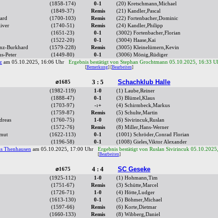
(1858-174)
0-1
(20) Kretschmann,Michael
(1849-37)
Remis
(21) Kandler,Pascal
ard
(1700-103)
Remis
(22) Fortenbacher,Dominic
iver
(1740-51)
Remis
(24) Kandler,Philipp
(1651-23)
0-1
(3002) Fortenbacher,Florian
(1522-20)
0-1
(3004) Haase,Kai
nz-Burkhard
(1579-228)
Remis
(3005) Kleinelümern,Kevin
s-Peter
(1449-80)
0-1
(3006) Mönig,Rüdiger
z
am 05.10.2025, 16:06 Uhr
Ergebnis bestätigt von Stephan Grochtmann 05.10.2025, 16:33 U
[
Bemerkung
] [
Bearbeiten
]
3 : 5
Schachklub Halle
⌀1685
(1982-119)
1-0
(1) Laube,Reiner
(1888-47)
0-1
(3) Blümel,Klaus
(1703-97)
-:+
(4) Schirmbeck,Markus
(1759-87)
Remis
(5) Schulte,Martin
dreas
(1760-75)
1-0
(6) Sivirincuk,Ruslan
(1572-76)
Remis
(8) Miller,Hans-Werner
mut
(1622-113)
0-1
(1001) Schröder,Conrad Florian
(1196-58)
0-1
(1008) Gieles,Viktor Alexander
s Thenhausen
am 05.10.2025, 17:00 Uhr
Ergebnis bestätigt von Ruslan Sivirincuk 05.10.2025
[
Bearbeiten
]
4 : 4
SC Geseke
⌀1675
(1925-112)
1-0
(1) Hohmann,Tim
(1751-67)
Remis
(3) Schütte,Marcel
(1726-71)
1-0
(4) Hötte,Ludger
(1613-130)
0-1
(5) Böhmer,Michael
(1597-66)
Remis
(6) Korte,Dietmar
(1660-133)
Remis
(8) Wibberg,Daniel