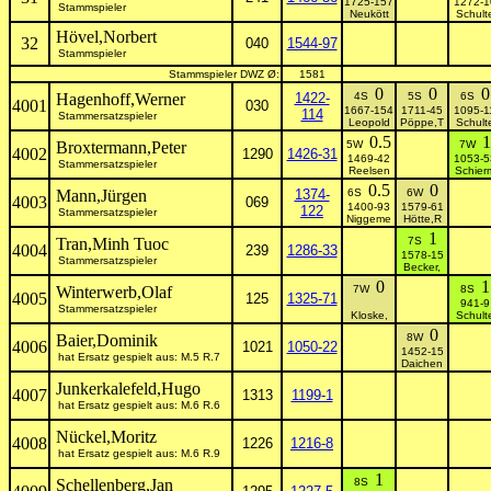
1725-157
1272-1
Stammspieler
Neukött
Schult
Hövel,Norbert
32
040
1544-97
Stammspieler
Stammspieler DWZ Ø:
1581
0
0
0
Hagenhoff,Werner
1422-
4S
5S
6S
4001
030
1667-154
1711-45
1095-1
114
Stammersatzspieler
Leopold
Pöppe,T
Schult
0.5
1
Broxtermann,Peter
5W
7W
4002
1290
1426-31
1469-42
1053-5
Stammersatzspieler
Reelsen
Schier
0.5
0
Mann,Jürgen
1374-
6S
6W
4003
069
1400-93
1579-61
122
Stammersatzspieler
Niggeme
Hötte,R
1
Tran,Minh Tuoc
7S
4004
239
1286-33
1578-15
Stammersatzspieler
Becker,
0
1
Winterwerb,Olaf
7W
8S
4005
125
1325-71
941-9
Stammersatzspieler
Kloske,
Schult
0
Baier,Dominik
8W
4006
1021
1050-22
1452-15
hat Ersatz gespielt aus: M.5 R.7
Daichen
Junkerkalefeld,Hugo
4007
1313
1199-1
hat Ersatz gespielt aus: M.6 R.6
Nückel,Moritz
4008
1226
1216-8
hat Ersatz gespielt aus: M.6 R.9
1
Schellenberg,Jan
8S