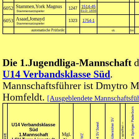
Stammen,York Magnus
1514-45
6052
1247
ELO: 1656
Stammersatzspieler
Asaad,Jomayd
6053
1323
1754-1
Stammersatzspieler
automatische Prüfzeile:
ok
frei
Die 1.Jugendliga-Mannschaft
d
U14 Verbandsklasse Süd
.
Mannschaftsführer ist Dmytro 
Homfeldt.
[Ausgeblendete Mannschaftsfüh
U14 Verbandsklasse
Süd
Mgl.
1.Mannschaft