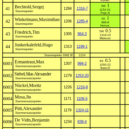
Kühler,
1
Bechtold,Sergej
3W
41
1284
1316-7
1152-41
Stammspieler
Pejic,N
1
Winkelmann,Maximilian
4S
42
1206
1285-4
986-8
Stammspieler
Heinze,
0.5
Friedrich,Tim
5W
43
1305
964-3
1318-15
Stammspieler
Makovei
Junkerkalefeld,Hugo
44
1313
1199-1
Stammspieler
Stammspieler DWZ Ø:
1224
0.5
Ermantraut,Max
6S
6001
1307
994-2
1050-22
Stammersatzspieler
Baier,D
Siebel,Silas Alexander
6002
1279
1253-20
Stammersatzspieler
Nückel,Moritz
6003
1226
1216-8
Stammersatzspieler
Mosa,Jin
6004
1171
1106-5
Stammersatzspieler
Pütt,Alexander
6005
1179
1324-11
Stammersatzspieler
De Vidts,Benjamin
6006
1234
838-4
Stammersatzspieler