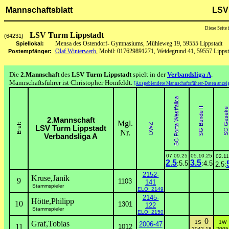
Mannschaftsblatt
LSV
Diese Seite
LSV Turm Lippstadt
(64231)
Mensa des Ostendorf- Gymnasiums, Mühleweg 19, 59555 Lippstadt
Spiellokal:
Olaf Winterwerb
, Mobil: 017629891271, Weidegrund 41, 59557 Lippst
Postempfänger:
Die
2.Mannschaft
des
LSV Turm Lippstadt
spielt in der
Verbandsliga A
.
Mannschaftsführer ist Christopher Homfeldt.
[Ausgeblendete Mannschaftsführer-Daten anzei
2.Mannschaft
Mgl.
LSV Turm Lippstadt
Nr.
Verbandsliga A
07.09.25
05.10.25
02.11
2.5
3.5
:5.5
:4.5
2.5:
2152-
Kruse,Janik
9
1103
141
Stammspieler
ELO: 2149
2145-
Hötte,Philipp
10
1301
122
Stammspieler
ELO: 2150
0
Graf,Tobias
1S
1
2006-47
11
1012
2042-18
2005