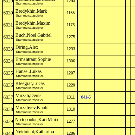
6029
1293
Stammersatzspieler
Bredykhin,Mark
6030
1155
Stammersatzspieler
Bredykhin,Maxim
6031
1176
Stammersatzspieler
Buch,Noel Gabriel
6032
1275
Stammersatzspieler
Diring,Alex
6033
1233
Stammersatzspieler
Ermantraut,Sophie
6034
1306
Stammersatzspieler
Hansel,Lukas
6035
1297
Stammersatzspieler
Kleegraf,Lucas
6036
1229
Stammersatzspieler
Mirzali,Denis
6037
1311
841-5
Stammersatzspieler
Mirzaliyev,Khalil
6038
1310
Stammersatzspieler
Nastopoulou,Kaia Maria
6039
1277
Stammersatzspieler
Neidnicht,Katharina
6040
1286