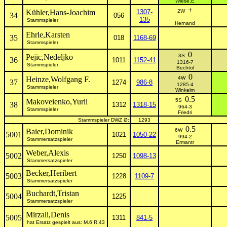
Wiese,E
+
Kühler,Hans-Joachim
1307-
2W
34
056
135
Stammspieler
Hernand
Ehrle,Karsten
35
018
1168-69
Stammspieler
0
Pejic,Nedeljko
3S
36
1011
1152-41
1316-7
Stammspieler
Bechtol
0
Heinze,Wolfgang F.
4W
37
1274
986-8
1285-4
Stammspieler
Winkelm
0.5
Makoveienko,Yurii
5S
38
1312
1318-15
964-3
Stammspieler
Friedri
Stammspieler DWZ Ø:
1293
0.5
Baier,Dominik
6W
5001
1021
1050-22
994-2
Stammersatzspieler
Ermantr
Weber,Alexis
5002
1250
1098-13
Stammersatzspieler
Becker,Heribert
5003
1228
1109-7
Stammersatzspieler
Buchardt,Tristan
5004
1225
Stammersatzspieler
Mirzali,Denis
5005
1311
841-5
hat Ersatz gespielt aus: M.6 R.43