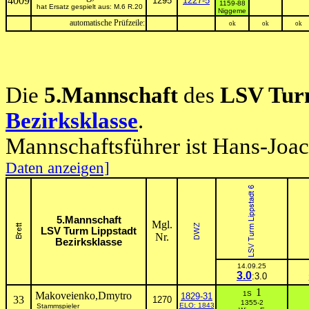
4009
1295
1227-5
1159-88
hat Ersatz gespielt aus: M.6 R.20
Niggeme
automatische Prüfzeile:
ok
ok
ok
Die
5.Mannschaft
des
LSV Tur
Bezirksklasse
.
Mannschaftsführer ist Hans-Joa
Daten anzeigen]
5.Mannschaft
Mgl.
LSV Turm Lippstadt
Nr.
Bezirksklasse
14.09.25
3.0
:3.0
1
Makoveienko,Dmytro
1S
1829-31
33
1270
1355-2
ELO: 1843
Stammspieler