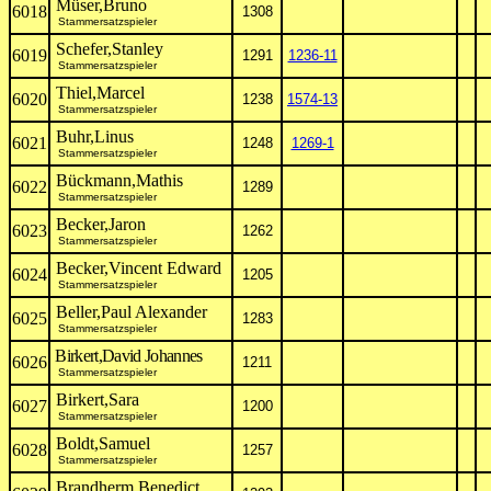
Müser,Bruno
6018
1308
Stammersatzspieler
Schefer,Stanley
6019
1291
1236-11
Stammersatzspieler
Thiel,Marcel
6020
1238
1574-13
Stammersatzspieler
Buhr,Linus
6021
1248
1269-1
Stammersatzspieler
Bückmann,Mathis
6022
1289
Stammersatzspieler
Becker,Jaron
6023
1262
Stammersatzspieler
Becker,Vincent Edward
6024
1205
Stammersatzspieler
Beller,Paul Alexander
6025
1283
Stammersatzspieler
Birkert,David Johannes
6026
1211
Stammersatzspieler
Birkert,Sara
6027
1200
Stammersatzspieler
Boldt,Samuel
6028
1257
Stammersatzspieler
Brandherm,Benedict