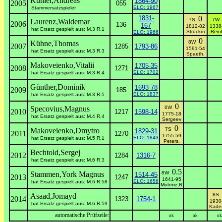
Kühler,Andreas
1864-90
2005
055
ELO: 1967
Stammersatzspieler
1831-
0
7S
7
Laurenz,Waldemar
2006
136
167
1812-82
1338
hat Ersatz gespielt aus: M.3 R.1
Struckm
Rein
ELO: 1966
0
Kühne,Thomas
8W
2007
1285
1793-86
1591-54
hat Ersatz gespielt aus: M.3 R.3
Spaeth,
Makoveienko,Vitalii
1705-35
2008
1271
ELO: 1702
hat Ersatz gespielt aus: M.3 R.4
Günther,Dominik
1693-78
2009
185
ELO: 1837
hat Ersatz gespielt aus: M.3 R.5
0
Specovius,Magnus
6W
2010
1217
1598-14
1775-18
hat Ersatz gespielt aus: M.4 R.4
Sergeev
0
Makoveienko,Dmytro
7S
1829-31
2011
1270
1755-59
ELO: 1843
hat Ersatz gespielt aus: M.5 R.1
Peters,
Bechtold,Sergej
2012
1284
1316-7
hat Ersatz gespielt aus: M.6 R.3
0.5
Stammen,York Magnus
8W
1514-45
2013
1247
1641-95
ELO: 1656
hat Ersatz gespielt aus: M.6 R.58
Mohme,R
Asaad,Jomayd
8S
2014
1323
1754-1
1930
hat Ersatz gespielt aus: M.6 R.59
Kade
automatische Prüfzeile:
ok
ok
ok