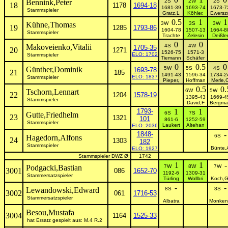
Bennink,Peter
2S
2W
2S
18
1178
1694-18
1681-39
1693-74
1673-7
Stammspieler
Gratz,L
Köhler,
Ewersz
0.5
1
1
Kühne,Thomas
3W
3S
3W
19
1285
1793-86
1604-78
1507-13
1664-8
Stammspieler
Trachte
Zelesin
Deißle
0
0
Makoveienko,Vitalii
4S
4W
1705-35
20
1271
1526-75
1571-3
ELO: 1702
Stammspieler
Tiemann
Schäfer
0
0.5
0
Günther,Dominik
5W
5S
4S
1693-78
21
185
1491-43
1596-34
1734-2
ELO: 1837
Stammspieler
Pieper,
Hoffman
Merle,
0.5
0.
Tschorn,Lennart
6W
5W
22
1204
1578-19
1395-43
1669-4
Stammspieler
David,F
Bergma
1793-
1
1
6S
7S
Gutte,Friedhelm
23
1321
101
861-6
1252-59
Stammspieler
Laukert
Altehan
ELO: 2036
1848-
-
6S
Hagedorn,Alfons
24
1303
182
Stammspieler
Bünte,
ELO: 1927
Stammspieler DWZ Ø:
1742
1
1
-
Podgacki,Bastian
7W
8W
7W
3001
086
1652-70
1192-6
1309-31
Stammersatzspieler
Türling
Wollbri
Koch,G
-
-
Lewandowski,Edward
8S
8S
3002
061
1716-53
Stammersatzspieler
Albatra
Monken
Besou,Mustafa
3004
1164
1525-33
hat Ersatz gespielt aus: M.4 R.2