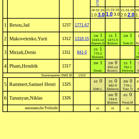
21.03.26
28.02.26
21.03.26
0
1.0
3.0
:3.0
2.0
1.0:
2.0:
1.
1
Besou,Jad
1237
1771-67
1
1
1
1W
1S
1W
2
Makoveienko,Yurii
1312
1318-15
1043-14
1071-5
Stamm,G
Büttner
Torki N
R
1
2S
3
Mirzali,Denis
1311
841-5
770-2
7
Reineke
M
1
0
1
3W
2W
2S
4
Pham,Hendrik
1317
950-14
792-1
Sbaiti,
Buxel,L
Steinma
I
Stammspieler DWZ Ø:
1310
0
0
0
4S
3S
3W
5
Rammert,Samuel Henri
1325
992-5
779-1
Girih,L
Siebene
Tran,Tr
I
0
0
4W
4S
6
Tananyan,Niklas
1326
744-5
Büttner
Frost,M
automatische Prüfzeile:
ok
ok
ok