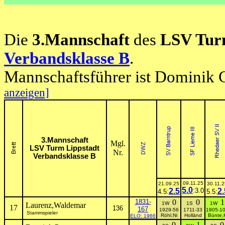
Die
3.Mannschaft
des
LSV Tur
Verbandsklasse B
.
Mannschaftsführer ist Dominik 
anzeigen]
3.Mannschaft
Mgl.
LSV Turm Lippstadt
Nr.
Verbandsklasse B
09.11.25
21.09.25
30.11.2
5.0
2.5
:3.0
2.
4.5:
5.5:
1831-
0
0
1
1W
1S
1W
Laurenz,Waldemar
17
136
167
1929-56
1711-33
1905-1
Stammspieler
Röhl,Ni
Holländ
Bünte,
ELO: 1966
0
1
0