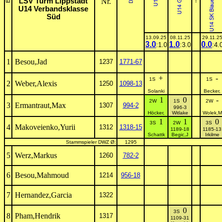
LSV Turm Lippstadt
Nr.
U14 Verbandsklasse
Süd
13.09.25
08.11.25
29.11.2
3.0
1.0
0.0
:1.0
:3.0
:4.
1
Besou,Jad
1237
1771-67
+
-
1S
1S
2
Weber,Alexis
1250
1098-13
Solanki
Becker,
1
0
-
2W
1S
2W
3
Ermantraut,Max
1307
994-2
996-3
Höcker,
Witlake
Wolek,M
1
1
0
3S
2W
3S
4
Makoveienko,Yurii
1312
1318-15
1189-18
1185-13
Schattk
Begic,J
Irkilme
Stammspieler DWZ Ø:
1295
5
Werz,Markus
1260
782-2
6
Besou,Mahmoud
1214
956-18
7
Hernandez,Garcia
1322
0
3S
8
Pham,Hendrik
1317
1109-31