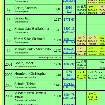
ELO: 2006
Stammspieler
Konoval
Hohm
0.5
1
Fecke,Andreas
2010-
1S
2W
2S
12
020
1746-25
1834-65
2043
110
Stammspieler
Pilat,A
Maiwald
Kalt
Besou,Jad
13
1237
1771-67
Stammspieler
Manavalan,Harikrishna
1802-13
14
1241
ELO: 1817
Stammspieler
0
0
Nazari Salari,Shahrokh
2W
3S
3
1889-10
15
1309
2189-55
1874-90
1859
ELO: 1944
Stammspieler
Kirnos,
Kröger,
Schü
0
1
Makoveienko,Mykhaylo
3S
4W
4S
1867-44
16
1272
1768-26
1929-91
1801
ELO: 1974
Stammspieler
Löwen,M
Hagemei
Böhm
Stammspieler DWZ Ø:
1955
0.5
Bohle,Jasper
4W
5
2001
1276
1896-32
1702-46
Stammersatzspieler
Hövert,
Kort
1739-
1
0.5
5S
5S
6S
Homfeldt,Christopher
2002
1240
148
1819-69
1791-96
1502
Stammersatzspieler
Ringe,C
Tiedema
Wibb
ELO: 1860
Schulte,Tobias
1921-67
2003
1146
ELO: 1879
Stammersatzspieler
Valledor Pereira,Dominik
1
6W
1904-78
2004
1300
Damian
1708-74
ELO: 1863
Groß,Th
Stammersatzspieler