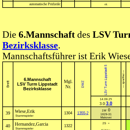
automatische Prüfzeile:
ok
Die
6.Mannschaft
des
LSV Tur
Bezirksklasse
.
Mannschaftsführer ist Erik Wies
6.Mannschaft
Mgl.
LSV Turm Lippstadt
Nr.
Bezirksklasse
14.09.25
3.0
3.0:
0
Wiese,Erik
1W
39
1304
1355-2
1829-31
Stammspieler
Makovei
-
Hernandez,Garcia
2S
40
1322
Stammspieler