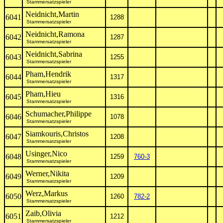
Stammersatzspieler
Neidnicht,Martin
6041
1288
Stammersatzspieler
Neidnicht,Ramona
6042
1287
Stammersatzspieler
Neidnicht,Sabrina
6043
1255
Stammersatzspieler
Pham,Hendrik
6044
1317
Stammersatzspieler
Pham,Hieu
6045
1316
Stammersatzspieler
Schumacher,Philippe
6046
1078
Stammersatzspieler
Siamkouris,Christos
6047
1208
Stammersatzspieler
Usinger,Nico
6048
1259
760-3
Stammersatzspieler
Werner,Nikita
6049
1209
Stammersatzspieler
Werz,Markus
6050
1260
782-2
Stammersatzspieler
Zaib,Olivia
6051
1212
Stammersatzspieler