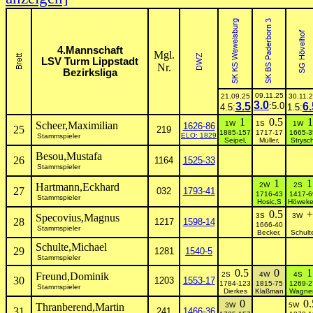
4.Mannschaft
Mgl.
LSV Turm Lippstadt
Nr.
Bezirksliga
09.11.25
21.09.25
30.11.
3.0
3.5
:5.0
6.
4.5:
1.5:
1
0.5
1
Scheer,Maximilian
1W
1S
1W
1626-86
25
219
1885-157
1717-17
1665-3
ELO: 1829
Stammspieler
Seipel,
Müller,
Strysc
Besou,Mustafa
26
1164
1525-33
Stammspieler
1
1
Hartmann,Eckhard
2W
2S
27
032
1793-41
1716-43
1417-6
Stammspieler
Hosic,S
Höwek
0.5
+
Specovius,Magnus
3S
3W
28
1217
1598-14
1666-40
Stammspieler
Becker,
Schult
Schulte,Michael
29
1281
1540-5
Stammspieler
0.5
0
1
Freund,Dominik
2S
4W
4S
30
1203
1553-17
1784-123
1815-75
1269-2
Stammspieler
Dierkes
Klaßman
Wagner
0
0.
Thranberend,Martin
3W
5W
31
241
1466-36