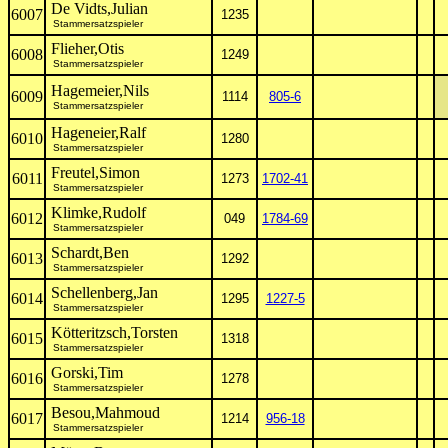
De Vidts,Julian
6007
1235
Stammersatzspieler
Flieher,Otis
6008
1249
Stammersatzspieler
Hagemeier,Nils
6009
1114
805-6
Stammersatzspieler
Hageneier,Ralf
6010
1280
Stammersatzspieler
Freutel,Simon
6011
1273
1702-41
Stammersatzspieler
Klimke,Rudolf
6012
049
1784-69
Stammersatzspieler
Schardt,Ben
6013
1292
Stammersatzspieler
Schellenberg,Jan
6014
1295
1227-5
Stammersatzspieler
Kötteritzsch,Torsten
6015
1318
Stammersatzspieler
Gorski,Tim
6016
1278
Stammersatzspieler
Besou,Mahmoud
6017
1214
956-18
Stammersatzspieler