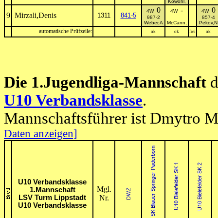
Kowohl,
0
-
0
4W
4W
4W
9
Mirzali,Denis
1311
841-5
987-2
857-4
Weber,A
McCann,
Pekov,N
automatische Prüfzeile:
ok
ok
frei
ok
Die 1.Jugendliga-Mannschaft
d
U10 Verbandsklasse
.
Mannschaftsführer ist Dmytro 
Daten anzeigen]
U10 Verbandsklasse
Mgl.
1.Mannschaft
LSV Turm Lippstadt
Nr.
U10 Verbandsklasse