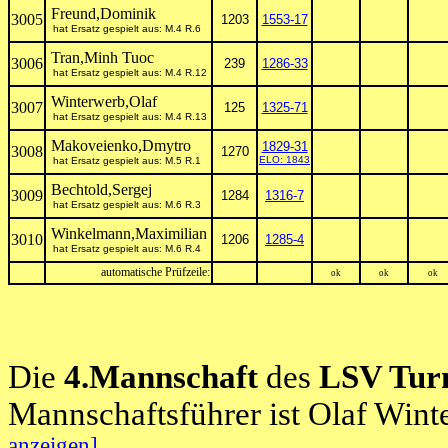
Freund,Dominik
3005
1203
1553-17
hat Ersatz gespielt aus: M.4 R.6
Tran,Minh Tuoc
3006
239
1286-33
hat Ersatz gespielt aus: M.4 R.12
Winterwerb,Olaf
3007
125
1325-71
hat Ersatz gespielt aus: M.4 R.13
Makoveienko,Dmytro
1829-31
3008
1270
ELO: 1843
hat Ersatz gespielt aus: M.5 R.1
Bechtold,Sergej
3009
1284
1316-7
hat Ersatz gespielt aus: M.6 R.3
Winkelmann,Maximilian
3010
1206
1285-4
hat Ersatz gespielt aus: M.6 R.4
automatische Prüfzeile:
ok
ok
ok
Die
4.Mannschaft
des
LSV Tur
Mannschaftsführer ist Olaf Win
anzeigen]