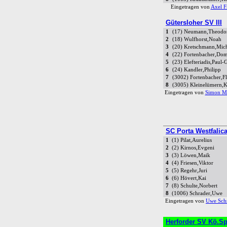
Eingetragen von
Axel Fr
Gütersloher SV III
1
(17) Neumann,Theodo
2
(18) Wulfhorst,Noah
3
(20) Kretschmann,Mic
4
(22) Fortenbacher,Dom
5
(23) Elefteriadis,Paul-
6
(24) Kandler,Philipp
7
(3002) Fortenbacher,Fl
8
(3005) Kleinelümern,
Eingetragen von
Simon M
SC Porta Westfalic
1
(1) Pilat,Aurelius
2
(2) Kirnos,Evgeni
3
(3) Löwen,Maik
4
(4) Friesen,Viktor
5
(5) Regehr,Juri
6
(6) Hövert,Kai
7
(8) Schulte,Norbert
8
(1006) Schrader,Uwe
Eingetragen von
Uwe Sch
Herforder SV Kö.Spr