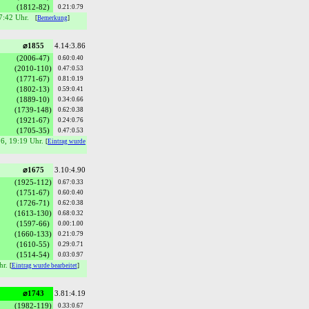
(1812-82)
0.21:0.79
17:42 Uhr.
[
Bemerkung
]
⌀1855
4.14:3.86
(2006-47)
0.60:0.40
(2010-110)
0.47:0.53
(1771-67)
0.81:0.19
(1802-13)
0.59:0.41
(1889-10)
0.34:0.66
(1739-148)
0.62:0.38
(1921-67)
0.24:0.76
(1705-35)
0.47:0.53
26, 19:19 Uhr.
[
Eintrag wurde
⌀1675
3.10:4.90
(1925-112)
0.67:0.33
(1751-67)
0.60:0.40
(1726-71)
0.62:0.38
(1613-130)
0.68:0.32
(1597-66)
0.00:1.00
(1660-133)
0.21:0.79
(1610-55)
0.29:0.71
(1514-54)
0.03:0.97
hr.
[
Eintrag wurde bearbeitet
]
⌀1743
3.81:4.19
(1982-119)
0.33:0.67