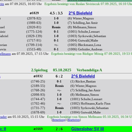
itz
am 07.09.2025, 16:03 Uhr
Ergebnis bestätigt von Ruslan Sivirincuk 07.09.2025, 16:10 Uh
4.5 : 3.5
2^6 Bielefeld
⌀1829
r
(2078-92)
1-0
(6) Winter,Magnus
(1989-63)
1-0
(7) Schilling,Jan Amir
hael
(2020-81)
Remis
(8) Mellmann,Simon
inic
(1775-124)
0-1
(1001) Schulte,Lennart
Gabriel
(1829-139)
1-0
(1003) Syrkowski,Sebastian
(1717-91)
0-1
(1004) Gutwald,Malte
orian
(1709-114)
+:-
(1005) Bleckmann,Lena
Kevin
(1515-48)
0-1
(1006) Gefnider,Andreas
ellmann
am 07.09.2025, 17:15 Uhr
Ergebnis bestätigt von Rüdiger Mönig 07.09.2025, 19:53 
2.Spieltag 05.10.2025 Verbandsliga A
a
6 : 2
2^6 Bielefeld
⌀1832
(1746-25)
0-1
(1) Rücker,Bastian
(2189-55)
Remis
(6) Winter,Magnus
(1768-26)
+:-
(7) Schilling,Jan Amir
(2098-93)
1-0
(8) Mellmann,Simon
(1744-47)
1-0
(1001) Schulte,Lennart
(1702-46)
+:-
(1002) Hoffmann,Karlo Finn
(1731-77)
Remis
(1003) Syrkowski,Sebastian
(1678-69)
1-0
(1004) Gutwald,Malte
rader
am 05.10.2025, 15:15 Uhr
Ergebnis bestätigt von Simon Mellmann 05.10.2025, 16:34 U
[
Bemerkung
] [
Bearbeiten
]
. II
2 : 6
Gütersloher SV III
⌀1669