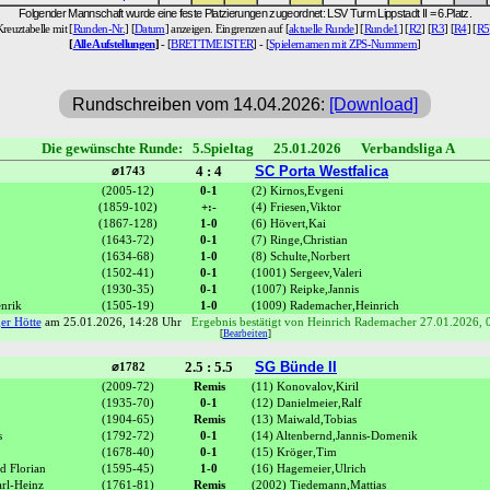
Folgender Mannschaft wurde eine feste Platzierungen zugeordnet: LSV Turm Lippstadt II = 6.Platz.
Kreuztabelle mit [
Runden-Nr.
] [
Datum
] anzeigen. Eingrenzen auf [
aktuelle Runde
] [
Runde1
] [
R2
] [
R3
] [
R4
] [
R5
[
Alle Aufstellungen
]
- [
BRETTMEISTER
] - [
Spielernamen mit ZPS-Nummern
]
Rundschreiben vom 14.04.2026:
[Download]
Die gewünschte Runde: 5.Spieltag 25.01.2026 Verbandsliga A
4 : 4
SC Porta Westfalica
⌀1743
(2005-12)
0-1
(2) Kirnos,Evgeni
(1859-102)
+:-
(4) Friesen,Viktor
(1867-128)
1-0
(6) Hövert,Kai
(1643-72)
0-1
(7) Ringe,Christian
(1634-68)
1-0
(8) Schulte,Norbert
(1502-41)
0-1
(1001) Sergeev,Valeri
(1930-35)
0-1
(1007) Reipke,Jannis
nrik
(1505-19)
1-0
(1009) Rademacher,Heinrich
er Hötte
am 25.01.2026, 14:28 Uhr
Ergebnis bestätigt von Heinrich Rademacher 27.01.2026, 
[
Bearbeiten
]
2.5 : 5.5
SG Bünde II
⌀1782
(2009-72)
Remis
(11) Konovalov,Kiril
(1935-70)
0-1
(12) Danielmeier,Ralf
(1904-65)
Remis
(13) Maiwald,Tobias
s
(1792-72)
0-1
(14) Altenbernd,Jannis-Domenik
(1678-40)
0-1
(15) Kröger,Tim
d Florian
(1595-45)
1-0
(16) Hagemeier,Ulrich
rl-Heinz
(1761-81)
Remis
(2002) Tiedemann,Mattias