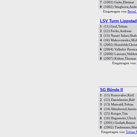
7
(1001) Guhe,Dietmar
8
(1002) Stieghorst,Andr
Eingetragen von
Bernd 
LSV Turm Lippstadt
1
(11) Graf,Tobias
2
(12) Fecke,Andreas
3
(15) Nazari Salari,Sha
4
(16) Makoveienko,My
5
(2002) Homfeldt,Chris
6
(2004) Valledor Perei
7
(2006) Laurenz,Walde
8
(2007) Kühne,Thomas
Eingetragen von
SG Bünde II
1
(11) Konovalov,Kiril
2
(12) Danielmeier,Ralf
3
(13) Maiwald,Tobias
4
(14) Altenbernd,Janni
5
(15) Kröger,Tim
6
(16) Hagemeier,Ulrich
7
(2001) Gudath,Reiner
8
(2002) Tiedemann,Matt
Eingetragen von
Tobias 