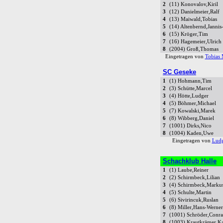
2
(11) Konovalov,Kiril
3
(12) Danielmeier,Ralf
4
(13) Maiwald,Tobias
5
(14) Altenbernd,Janni
6
(15) Kröger,Tim
7
(16) Hagemeier,Ulrich
8
(2004) Groß,Thomas
Eingetragen von
Tobias 
SC Geseke
1
(1) Hohmann,Tim
2
(3) Schütte,Marcel
3
(4) Hötte,Ludger
4
(5) Böhmer,Michael
5
(7) Kowalski,Marek
6
(8) Wibberg,Daniel
7
(1001) Dirks,Nico
8
(1004) Kaden,Uwe
Eingetragen von
Ludg
Schachklub Halle
1
(1) Laube,Reiner
2
(2) Schirmbeck,Lilian
3
(4) Schirmbeck,Marku
4
(5) Schulte,Martin
5
(6) Sivirincuk,Ruslan
6
(8) Miller,Hans-Werner
7
(1001) Schröder,Conra
8
(1003) Krautkrämer,Ka