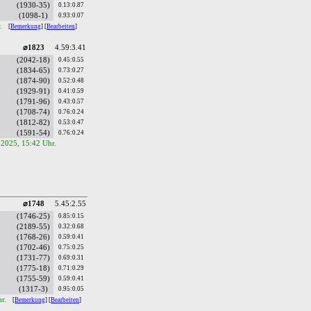
(1930-35)
0.13:0.87
(1098-1)
0.93:0.07
r.
[
Bemerkung
] [
Bearbeiten
]
⌀1823
4.59:3.41
(2042-18)
0.45:0.55
(1834-65)
0.73:0.27
(1874-90)
0.52:0.48
(1929-91)
0.41:0.59
(1791-96)
0.43:0.57
(1708-74)
0.76:0.24
(1812-82)
0.53:0.47
(1591-54)
0.76:0.24
.2025, 15:42 Uhr.
⌀1748
5.45:2.55
(1746-25)
0.85:0.15
(2189-55)
0.32:0.68
(1768-26)
0.59:0.41
(1702-46)
0.75:0.25
(1731-77)
0.69:0.31
(1775-18)
0.71:0.29
(1755-59)
0.59:0.41
(1317-3)
0.95:0.05
hr.
[
Bemerkung
] [
Bearbeiten
]