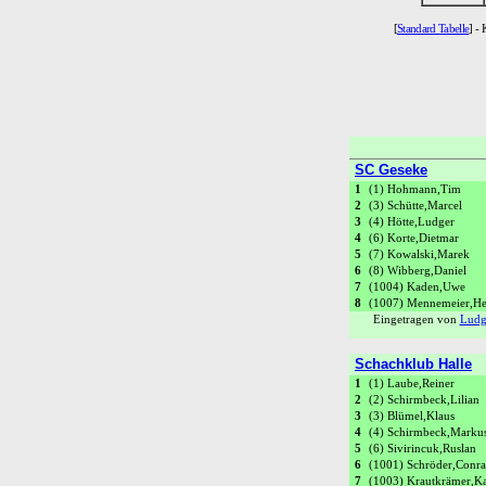
[
Standard Tabelle
] - 
SC Geseke
1
(1) Hohmann,Tim
2
(3) Schütte,Marcel
3
(4) Hötte,Ludger
4
(6) Korte,Dietmar
5
(7) Kowalski,Marek
6
(8) Wibberg,Daniel
7
(1004) Kaden,Uwe
8
(1007) Mennemeier,He
Eingetragen von
Ludg
Schachklub Halle
1
(1) Laube,Reiner
2
(2) Schirmbeck,Lilian
3
(3) Blümel,Klaus
4
(4) Schirmbeck,Marku
5
(6) Sivirincuk,Ruslan
6
(1001) Schröder,Conra
7
(1003) Krautkrämer,Ka