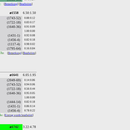
r.
[
Bemerkung
] [
Bearbeiten
]
⌀1558
6.50:1.50
(1743-52)
0.88:0.12
(1722-18)
0.83:0.17
(1640-36)
0.91:0.09
1.00:0.00
(1431-1)
0.92:0.08
(1456-4)
0.82:0.18
(1117-4)
0.98:0.02
(1795-64)
0.16:0.84
Uhr.
[
Bemerkung
] [
Bearbeiten
]
⌀1641
6.05:1.95
(2049-69)
0.14:0.86
(1743-52)
0.94:0.06
(1722-18)
0.56:0.44
(1640-36)
0.95:0.05
1.00:0.00
(1444-14)
0.82:0.18
(1431-1)
0.86:0.14
(1456-4)
0.78:0.22
hr.
[
Eintrag wurde bearbeitet
]
⌀1742
3.22:4.78