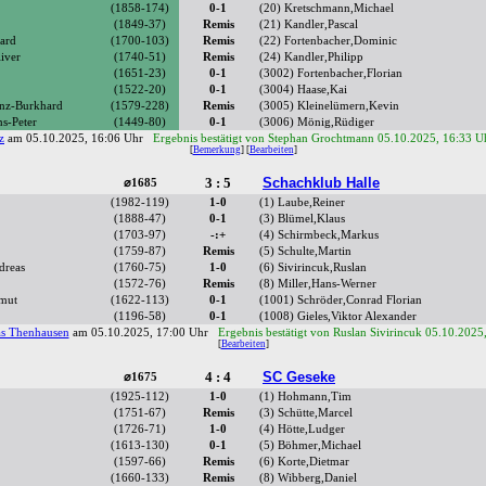
(1858-174)
0-1
(20) Kretschmann,Michael
(1849-37)
Remis
(21) Kandler,Pascal
ard
(1700-103)
Remis
(22) Fortenbacher,Dominic
iver
(1740-51)
Remis
(24) Kandler,Philipp
(1651-23)
0-1
(3002) Fortenbacher,Florian
(1522-20)
0-1
(3004) Haase,Kai
nz-Burkhard
(1579-228)
Remis
(3005) Kleinelümern,Kevin
s-Peter
(1449-80)
0-1
(3006) Mönig,Rüdiger
z
am 05.10.2025, 16:06 Uhr
Ergebnis bestätigt von Stephan Grochtmann 05.10.2025, 16:33 U
[
Bemerkung
] [
Bearbeiten
]
3 : 5
Schachklub Halle
⌀1685
(1982-119)
1-0
(1) Laube,Reiner
(1888-47)
0-1
(3) Blümel,Klaus
(1703-97)
-:+
(4) Schirmbeck,Markus
(1759-87)
Remis
(5) Schulte,Martin
dreas
(1760-75)
1-0
(6) Sivirincuk,Ruslan
(1572-76)
Remis
(8) Miller,Hans-Werner
mut
(1622-113)
0-1
(1001) Schröder,Conrad Florian
(1196-58)
0-1
(1008) Gieles,Viktor Alexander
s Thenhausen
am 05.10.2025, 17:00 Uhr
Ergebnis bestätigt von Ruslan Sivirincuk 05.10.2025
[
Bearbeiten
]
4 : 4
SC Geseke
⌀1675
(1925-112)
1-0
(1) Hohmann,Tim
(1751-67)
Remis
(3) Schütte,Marcel
(1726-71)
1-0
(4) Hötte,Ludger
(1613-130)
0-1
(5) Böhmer,Michael
(1597-66)
Remis
(6) Korte,Dietmar
(1660-133)
Remis
(8) Wibberg,Daniel