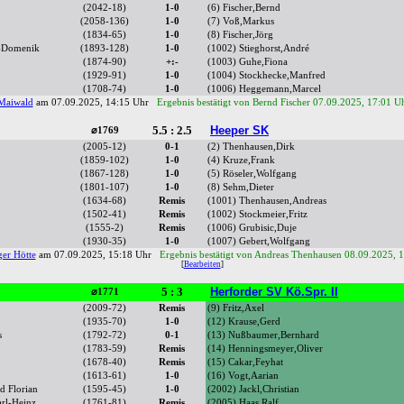
(2042-18)
1-0
(6) Fischer,Bernd
(2058-136)
1-0
(7) Voß,Markus
(1834-65)
1-0
(8) Fischer,Jörg
s-Domenik
(1893-128)
1-0
(1002) Stieghorst,André
(1874-90)
+:-
(1003) Guhe,Fiona
(1929-91)
1-0
(1004) Stockhecke,Manfred
(1708-74)
1-0
(1006) Heggemann,Marcel
Maiwald
am 07.09.2025, 14:15 Uhr
Ergebnis bestätigt von Bernd Fischer 07.09.2025, 17:01 U
5.5 : 2.5
Heeper SK
⌀1769
(2005-12)
0-1
(2) Thenhausen,Dirk
(1859-102)
1-0
(4) Kruze,Frank
(1867-128)
1-0
(5) Röseler,Wolfgang
(1801-107)
1-0
(8) Sehm,Dieter
(1634-68)
Remis
(1001) Thenhausen,Andreas
(1502-41)
Remis
(1002) Stockmeier,Fritz
(1555-2)
Remis
(1006) Grubisic,Duje
(1930-35)
1-0
(1007) Gebert,Wolfgang
er Hötte
am 07.09.2025, 15:18 Uhr
Ergebnis bestätigt von Andreas Thenhausen 08.09.2025, 
[
Bearbeiten
]
5 : 3
Herforder SV Kö.Spr. II
⌀1771
(2009-72)
Remis
(9) Fritz,Axel
(1935-70)
1-0
(12) Krause,Gerd
s
(1792-72)
0-1
(13) Nußbaumer,Bernhard
(1783-59)
Remis
(14) Henningsmeyer,Oliver
(1678-40)
Remis
(15) Cakar,Feyhat
(1613-61)
1-0
(16) Vogt,Aarian
d Florian
(1595-45)
1-0
(2002) Jackl,Christian
rl-Heinz
(1761-81)
Remis
(2005) Haas,Ralf