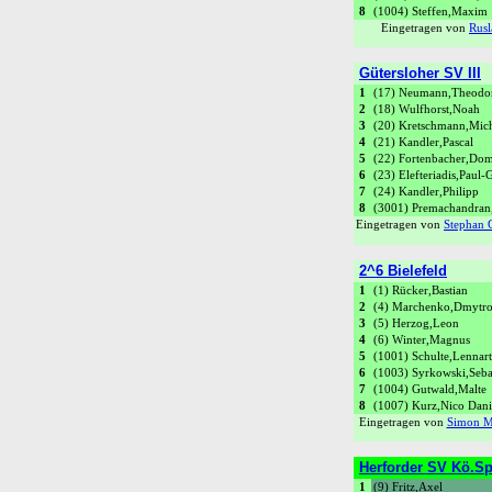
8
(1004) Steffen,Maxim
Eingetragen von
Rusl
Gütersloher SV III
1
(17) Neumann,Theodo
2
(18) Wulfhorst,Noah
3
(20) Kretschmann,Mic
4
(21) Kandler,Pascal
5
(22) Fortenbacher,Dom
6
(23) Elefteriadis,Paul-
7
(24) Kandler,Philipp
8
(3001) Premachandran
Eingetragen von
Stephan 
2^6 Bielefeld
1
(1) Rücker,Bastian
2
(4) Marchenko,Dmytr
3
(5) Herzog,Leon
4
(6) Winter,Magnus
5
(1001) Schulte,Lennart
6
(1003) Syrkowski,Seba
7
(1004) Gutwald,Malte
8
(1007) Kurz,Nico Dani
Eingetragen von
Simon M
Herforder SV Kö.Spr
1
(9) Fritz,Axel