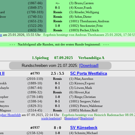
(1867-66)
+:-
(3) Bruns,Carsten
(1849-37)
0-1
(4) Kruze,Frank
ard
(1700-103)
Remis
(5) Röseler,Wolfgang
iver
(1740-51)
Remis
(8) Sehm,Dieter
(1651-23)
Remis
(1001) Thenhausen,Andreas
(1522-20)
1-0
(1002) Stockmeier,Fritz
(1632-78)
Remis
(1003) Pecher,Ulrich
tz
am 25.01.2026, 15:55 Uhr
Ergebnis bestätigt von Andreas Thenhausen 25.01.2026, 17:50 U
- - - Nachfolgend alle Runden, mit der ersten Runde beginnend: - - -
1.Spieltag 07.09.2025 Verbandsliga A
Rundschreiben vom 21.07.2025:
[Download]
 II
2.5 : 5.5
SC Porta Westfalica
⌀1793
(2010-110)
Remis
(1) Pilat,Aurelius
hrokh
(1889-10)
0-1
(2) Kirnos,Evgeni
khaylo
(1867-44)
0-1
(3) Löwen,Maik
(1896-32)
Remis
(6) Hövert,Kai
topher
(1739-148)
1-0
(7) Ringe,Christian
nus
(1598-14)
0-1
(1001) Sergeev,Valeri
Dmytro
(1829-31)
0-1
(1002) Peters,Waldemar
 Magnus
(1514-45)
Remis
(1005) Mohme,Rolf
opher Homfeldt
am 07.09.2025, 22:14 Uhr
Ergebnis bestätigt von Heinrich Rademacher 08.09
wurde bearbeitet
]
[
Bemerkung
] [
Bearbeiten
]
8 : 0
SV Künsebeck
⌀1937
ten
(2158-124)
1-0
(4) Schmitz,Michael