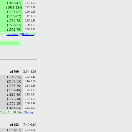
(1888-47)
0.47:0.53
(1681-124)
0.72:0.28
(1703-97)
0.50:0.50
(1759-87)
0.47:0.53
(1760-75)
0.35:0.65
(1598-77)
0.39:0.61
(1572-76)
0.58:0.42
hr.
[
Bemerkung
] [
Bearbeiten
]
⌀1799
3.94:4.06
(1746-25)
0.82:0.18
(2189-55)
0.14:0.86
(1768-26)
0.64:0.36
(1702-46)
0.75:0.25
(1819-69)
0.39:0.61
(1775-18)
0.27:0.73
(1755-59)
0.60:0.40
(1641-95)
0.33:0.67
.2025, 10:18 Uhr.
[
Eintrag
⌀1452
7.40:0.60
(1751-67)
0.92:0.08