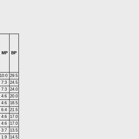
MP
BP
10:0
29.5
7:3
24.5
7:3
24.0
4:6
20.0
4:6
18.5
6:4
21.5
4:6
17.0
4:6
17.0
3:7
13.5
1:9
14.5