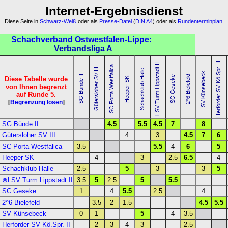
Internet-Ergebnisdienst
Diese Seite in
Schwarz-Weiß
oder als
Presse-Datei
(
DIN A4
) oder als
Rundenterminplan
.
Schachverband Ostwestfalen-Lippe:
Verbandsliga A
Diese Tabelle wurde
von Ihnen begrenzt
auf Runde 5.
[
Begrenzung lösen
]
SG Bünde II
4.5
5.5
4.5
7
8
Gütersloher SV III
4
3
4.5
7
6
SC Porta Westfalica
3.5
5.5
4
6
5
Heeper SK
4
3
2.5
6.5
4
Schachklub Halle
2.5
5
3
3
5
⊗LSV Turm Lippstadt II
3.5
5
2.5
5
5.5
SC Geseke
1
4
5.5
2.5
4
2^6 Bielefeld
3.5
2
1.5
4.5
5.5
SV Künsebeck
0
1
5
4
3.5
Herforder SV Kö.Spr. II
2
3
4
3
2.5