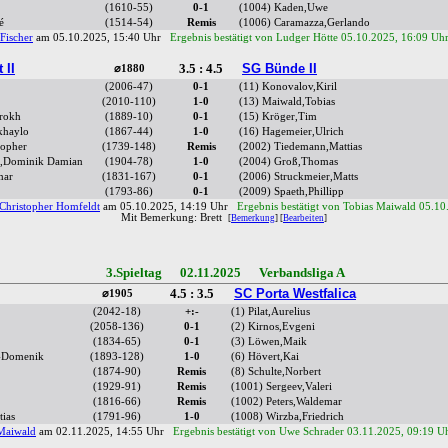
(1610-55)
0-1
(1004) Kaden,Uwe
é
(1514-54)
Remis
(1006) Caramazza,Gerlando
Fischer
am 05.10.2025, 15:40 Uhr
Ergebnis bestätigt von Ludger Hötte 05.10.2025, 16:09 Uh
 II
3.5 : 4.5
SG Bünde II
⌀1880
(2006-47)
0-1
(11) Konovalov,Kiril
(2010-110)
1-0
(13) Maiwald,Tobias
hrokh
(1889-10)
0-1
(15) Kröger,Tim
khaylo
(1867-44)
1-0
(16) Hagemeier,Ulrich
topher
(1739-148)
Remis
(2002) Tiedemann,Mattias
ra,Dominik Damian
(1904-78)
1-0
(2004) Groß,Thomas
mar
(1831-167)
0-1
(2006) Struckmeier,Matts
(1793-86)
0-1
(2009) Spaeth,Phillipp
Christopher Homfeldt
am 05.10.2025, 14:19 Uhr
Ergebnis bestätigt von Tobias Maiwald 05.10
Mit Bemerkung: Brett
[
Bemerkung
] [
Bearbeiten
]
3.Spieltag 02.11.2025 Verbandsliga A
4.5 : 3.5
SC Porta Westfalica
⌀1905
(2042-18)
+:-
(1) Pilat,Aurelius
(2058-136)
0-1
(2) Kirnos,Evgeni
(1834-65)
0-1
(3) Löwen,Maik
s-Domenik
(1893-128)
1-0
(6) Hövert,Kai
(1874-90)
Remis
(8) Schulte,Norbert
(1929-91)
Remis
(1001) Sergeev,Valeri
(1816-66)
Remis
(1002) Peters,Waldemar
ias
(1791-96)
1-0
(1008) Wirzba,Friedrich
Maiwald
am 02.11.2025, 14:55 Uhr
Ergebnis bestätigt von Uwe Schrader 03.11.2025, 09:19 U