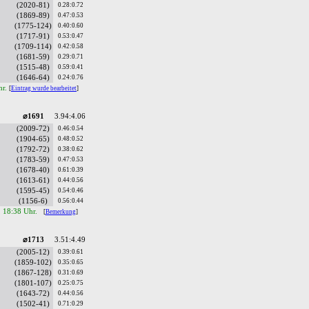
(2020-81)
0.28:0.72
(1869-89)
0.47:0.53
(1775-124)
0.40:0.60
(1717-91)
0.53:0.47
(1709-114)
0.42:0.58
(1681-59)
0.29:0.71
(1515-48)
0.59:0.41
(1646-64)
0.24:0.76
hr.
[
Eintrag wurde bearbeitet
]
⌀1691
3.94:4.06
(2009-72)
0.46:0.54
(1904-65)
0.48:0.52
(1792-72)
0.38:0.62
(1783-59)
0.47:0.53
(1678-40)
0.61:0.39
(1613-61)
0.44:0.56
(1595-45)
0.54:0.46
(1156-6)
0.56:0.44
, 18:38 Uhr.
[
Bemerkung
]
⌀1713
3.51:4.49
(2005-12)
0.39:0.61
(1859-102)
0.35:0.65
(1867-128)
0.31:0.69
(1801-107)
0.25:0.75
(1643-72)
0.44:0.56
(1502-41)
0.71:0.29