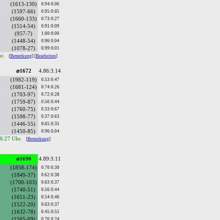
(1613-130)
0.94:0.06
(1597-66)
0.95:0.05
(1660-133)
0.73:0.27
(1514-54)
0.91:0.09
(957-7)
1.00:0.00
(1448-54)
0.96:0.04
(1078-27)
0.99:0.01
hr.
[
Bemerkung
] [
Bearbeiten
]
⌀1672
4.86:3.14
(1982-119)
0.53:0.47
(1681-124)
0.74:0.26
(1703-97)
0.72:0.28
(1759-87)
0.56:0.44
(1760-75)
0.33:0.67
(1598-77)
0.37:0.63
(1446-55)
0.65:0.35
(1450-85)
0.96:0.04
16:27 Uhr.
[
Bemerkung
]
⌀1690
4.89:3.11
(1858-174)
0.70:0.30
(1849-37)
0.62:0.38
(1700-103)
0.63:0.37
(1740-51)
0.56:0.44
(1651-23)
0.54:0.46
(1522-20)
0.63:0.37
(1632-78)
0.45:0.55
(1565-69)
0.76:0.24