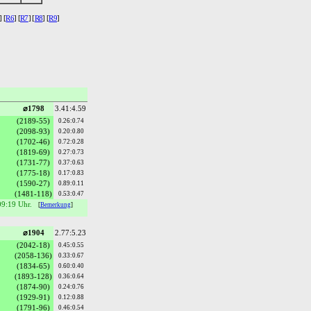
] [
R6
] [
R7
] [
R8
] [
R9
]
⌀1798
3.41:4.59
(2189-55)
0.26:0.74
(2098-93)
0.20:0.80
(1702-46)
0.72:0.28
(1819-69)
0.27:0.73
(1731-77)
0.37:0.63
(1775-18)
0.17:0.83
(1590-27)
0.89:0.11
(1481-118)
0.53:0.47
09:19 Uhr.
[
Bemerkung
]
⌀1904
2.77:5.23
(2042-18)
0.45:0.55
(2058-136)
0.33:0.67
(1834-65)
0.60:0.40
(1893-128)
0.36:0.64
(1874-90)
0.24:0.76
(1929-91)
0.12:0.88
(1791-96)
0.46:0.54