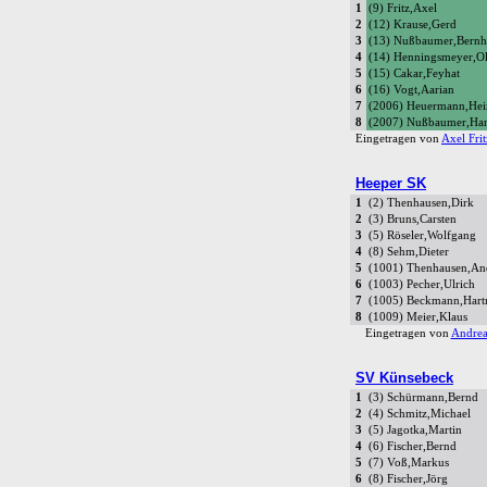
1
(9) Fritz,Axel
2
(12) Krause,Gerd
3
(13) Nußbaumer,Bernh
4
(14) Henningsmeyer,Ol
5
(15) Cakar,Feyhat
6
(16) Vogt,Aarian
7
(2006) Heuermann,Hei
8
(2007) Nußbaumer,Han
Eingetragen von
Axel Frit
Heeper SK
1
(2) Thenhausen,Dirk
2
(3) Bruns,Carsten
3
(5) Röseler,Wolfgang
4
(8) Sehm,Dieter
5
(1001) Thenhausen,An
6
(1003) Pecher,Ulrich
7
(1005) Beckmann,Hart
8
(1009) Meier,Klaus
Eingetragen von
Andrea
SV Künsebeck
1
(3) Schürmann,Bernd
2
(4) Schmitz,Michael
3
(5) Jagotka,Martin
4
(6) Fischer,Bernd
5
(7) Voß,Markus
6
(8) Fischer,Jörg