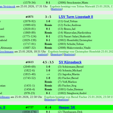
(1579-34)
0-1
(2006) Struckmeier,Matts
an Sivirincuk
am 25.01.2026, 17:31 Uhr
Ergebnis bestätigt von Tobias Maiwald 25.01.2026, 
[
Bearbeiten
]
3 : 5
LSV Turm Lippstadt II
⌀1871
r
(2078-92)
1-0
(11) Graf,Tobias
(1989-63)
Remis
(12) Fecke,Andreas
hael
(2020-81)
0-1
(13) Besou,Jad
(1869-89)
Remis
(14) Manavalan,Harikrishna
inic
(1775-124)
0-1
(15) Nazari Salari,Shahrokh
Gabriel
(1829-139)
0-1
(2002) Homfeldt,Christopher
(1717-91)
Remis
(2003) Schulte,Tobias
,Abimanju
(1687-32)
Remis
(2008) Makoveienko,Vitalii
Grochtmann
am 25.01.2026, 18:51 Uhr
Ergebnis bestätigt von Christopher Homfeldt 25.01.20
bearbeitet
]
[
Bemerkung
] [
Bearbeiten
]
4.5 : 3.5
SV Künsebeck
⌀1613
(2049-69)
1-0
(3) Schürmann,Bernd
o
(1822-6)
1-0
(4) Schmitz,Michael
(1815-40)
-:+
(5) Jagotka,Martin
(1743-52)
1-0
(6) Fischer,Bernd
Remis
(7) Voß,Markus
stian
(1431-1)
Remis
(8) Fischer,Jörg
(1456-4)
Remis
(1001) Guhe,Dietmar
el
(978-23)
0-1
(1002) Stieghorst,André
ellmann
am 25.01.2026, 22:58 Uhr
Ergebnis bestätigt von Bernd Fischer 25.01.2026, 23:58 U
[
Bemerkung
] [
Bearbeiten
]
. II
4 : 4
Heeper SK
⌀1727
(1858-174)
0-1
(2) Thenhausen,Dirk