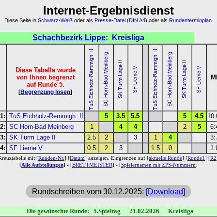
Internet-Ergebnisdienst
Diese Seite in
Schwarz-Weiß
oder als
Presse-Datei
(
DIN A4
) oder als
Rundenterminplan
.
Schachbezirk Lippe:
Kreisliga
Diese Tabelle wurde
von Ihnen begrenzt
M
auf Runde 5.
[
Begrenzung lösen
]
1:
TuS Eichholz-Remmigh. II
5
3.5
5.5
5
4.5
10
2:
SC Horn-Bad Meinberg
1
4
4
2
5
6:
3:
SK Turm Lage II
2.5
2
3
1
4
3:
4:
SF Lieme V
0.5
2
3
1.5
0
1:
Kreuztabelle mit [
Runden-Nr.
] [
Datum
] anzeigen. Eingrenzen auf [
aktuelle Runde
] [
Runde1
] [
R2
[
Alle Aufstellungen
]
- [
BRETTMEISTER
] - [
Spielernamen mit ZPS-Nummern
]
Rundschreiben vom 30.12.2025:
[Download]
Die gewünschte Runde: 5.Spieltag 21.02.2026 Kreisliga