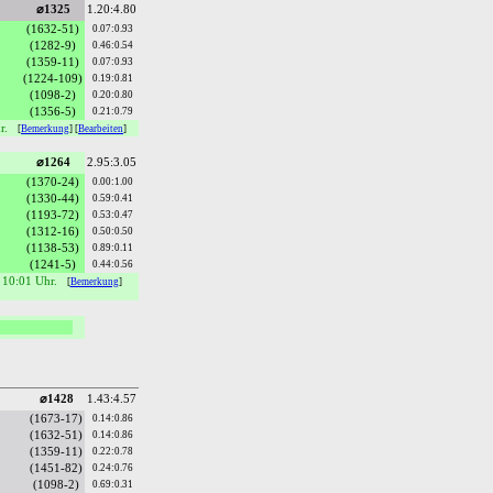
⌀1325
1.20:4.80
(1632-51)
0.07:0.93
(1282-9)
0.46:0.54
(1359-11)
0.07:0.93
(1224-109)
0.19:0.81
(1098-2)
0.20:0.80
(1356-5)
0.21:0.79
hr.
[
Bemerkung
] [
Bearbeiten
]
⌀1264
2.95:3.05
(1370-24)
0.00:1.00
(1330-44)
0.59:0.41
(1193-72)
0.53:0.47
(1312-16)
0.50:0.50
(1138-53)
0.89:0.11
(1241-5)
0.44:0.56
 10:01 Uhr.
[
Bemerkung
]
⌀1428
1.43:4.57
(1673-17)
0.14:0.86
(1632-51)
0.14:0.86
(1359-11)
0.22:0.78
(1451-82)
0.24:0.76
(1098-2)
0.69:0.31