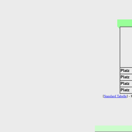
Platz 
Platz 
Platz 
Platz 
[
Standard Tabelle
] - 