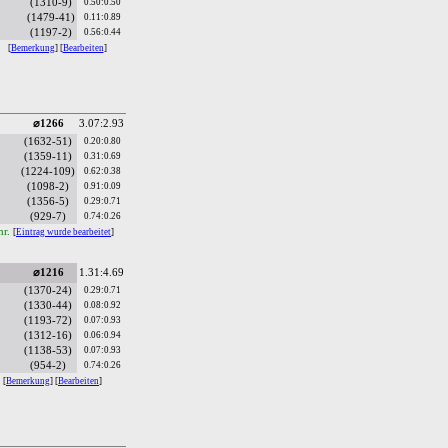
(1310-9)
0.50:0.50
(1479-41)
0.11:0.89
(1197-2)
0.56:0.44
.
[
Bemerkung
] [
Bearbeiten
]
⌀1266
3.07:2.93
(1632-51)
0.20:0.80
(1359-11)
0.31:0.69
(1224-109)
0.62:0.38
(1098-2)
0.91:0.09
(1356-5)
0.29:0.71
(929-7)
0.74:0.26
hr.
[
Eintrag wurde bearbeitet
]
⌀1216
1.31:4.69
(1370-24)
0.29:0.71
(1330-44)
0.08:0.92
(1193-72)
0.07:0.93
(1312-16)
0.06:0.94
(1138-53)
0.07:0.93
(954-2)
0.74:0.26
[
Bemerkung
] [
Bearbeiten
]