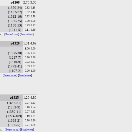
⌀1268
2.70:3.30
(1370-24)
0.82:0.18
(1193-72)
0.82:0.18
(1312-16)
0.22:0.78
(1356-25)
0.50:0.50
(1138-53)
0.23:0.77
(1241-5)
0.11:0.89
r.
[
Bemerkung
] [
Bearbeiten
]
⌀1320
1.31:4.69
1.00:0.00
(1398-30)
0.05:0.95
(1217-7)
0.20:0.80
(1310-9)
0.03:0.97
(1479-41)
0.03:0.97
(1197-2)
0.00:1.00
.
[
Bemerkung
] [
Bearbeiten
]
⌀1325
1.20:4.80
(1632-51)
0.07:0.93
(1282-9)
0.46:0.54
(1359-11)
0.07:0.93
(1224-109)
0.19:0.81
(1098-2)
0.20:0.80
(1356-5)
0.21:0.79
hr.
[
Bemerkung
] [
Bearbeiten
]