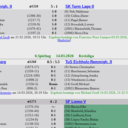
igh. II
5 : 1
SK Turm Lage II
⌀1320
1-0
(9) Neb,Waldemar
(1398-30)
1-0
(10) Cöllen,Dieter
tian
(1217-7)
1-0
(11) Pagel,Rainer
ika
(1310-9)
1-0
(12) Kowalzik,Lorenz
r
(1479-41)
1-0
(2001) Marienfeldt,Thomas
amon
(1197-2)
0-1
(2006) Horo,Oria
el Groß
am 21.02.2026, 19:51 Uhr
Ergebnis bestätigt von Francisco Pozo Campos 03.03.2026,
[
Bearbeiten
]
6.Spieltag 14.03.2026 Kreisliga
erg
0.5 : 5.5
TuS Eichholz-Remmigh. II
⌀1268
(1673-17)
0-1
(9) Steiner,Christopher
er
(1359-11)
0-1
(11) Buschmann,Sebastian
(1224-109)
0-1
(12) Zehnpfennig,Jessika
(1098-2)
0-1
(13) Windmeier,Lothar
lmalek
(1356-5)
Remis
(14) Groß,Michael
 Peer
(896-2)
0-1
(2002) Bliemeister,Ramon
ekemeier
am 14.03.2026, 20:19 Uhr
Ergebnis bestätigt von Michael Groß 14.03.2026, 21:32 U
4 : 2
SF Lieme V
⌀1271
(1370-24)
+:-
(33) Bacon,Elke
(1330-44)
0-1
(34) Rembold,Arkadius
(1312-16)
0-1
(36) Lindhorst,Svea
(1234-8)
1-0
(38) López-Fando,Matias
homas
(1138-53)
1-0
(5002) Hertenstein,Lian