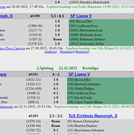
1-0
(1002) Almakki,Abdulmalek
rute
am 20.09.2025, 17:48 Uhr
Ergebnis bestätigt von Frank Rekemeier 23.09.2025, 15:25 Uh
igh. II
5.5 : 0.5
SF Lieme V
⌀1300
1-0
(33) Bacon,Elke
(1398-30)
1-0
(36) Lindhorst,Svea
tian
(1217-7)
1-0
(5002) Hertenstein,Lian
ika
(1310-9)
1-0
(5006) Bierhenke,Enna
amon
(1197-2)
Remis
(5009) Rathmann,Helmut
(1378-52)
1-0
(5012) Fedorenko,Sofiia
isco Pozo Campos
am 27.09.2025, 19:45 Uhr
Ergebnis bestätigt von Udo Hötger 02.12.2025, 
bearbeitet
]
[
Bemerkung
] [
Bearbeiten
]
2.Spieltag 22.11.2025 Kreisliga
erg
4 : 2
SF Lieme V
⌀1261
(1632-51)
1-0
(33) Bacon,Elke
er
(1359-11)
1-0
(34) Rembold,Arkadius
(1224-109)
0-1
(35) Wittlif,Philipp
(1098-2)
0-1
(36) Lindhorst,Svea
lmalek
(1356-5)
1-0
(37) David,Jonah
 Peer
(896-2)
1-0
(38) López-Fando,Matias
Rekemeier
am 22.11.2025, 20:55 Uhr
Ergebnis bestätigt von Udo Hötger 24.11.2025, 08:49 U
2.5 : 3.5
TuS Eichholz-Remmigh. II
⌀1264
(1370-24)
Remis
(9) Steiner,Christopher
(1330-44)
Remis
(10) Ritschel,Stephan
(1193-72)
0-1
(11) Buschmann,Sebastian