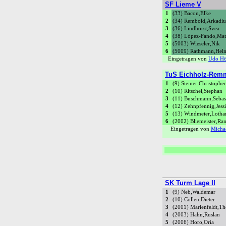
SF Lieme V
1
(33) Bacon,Elke
2
(34) Rembold,Arkadiu
3
(36) Lindhorst,Svea
4
(38) López-Fando,Mat
5
(5003) Wieseler,Nik
6
(5009) Rathmann,Hel
Eingetragen von
Udo Hö
TuS Eichholz-Remm
1
(9) Steiner,Christopher
2
(10) Ritschel,Stephan
3
(11) Buschmann,Sebas
4
(12) Zehnpfennig,Jess
5
(13) Windmeier,Lotha
6
(2002) Bliemeister,R
Eingetragen von
Micha
SK Turm Lage II
1
(9) Neb,Waldemar
2
(10) Cöllen,Dieter
3
(2001) Marienfeldt,T
4
(2003) Hahn,Ruslan
5
(2006) Horo,Oria