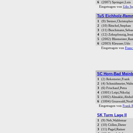
6
(2007) Springer,Luis
Eingetragen von
Udo Sp
TuS Eichholz-Remm
1
(9) Steiner,Christopher
2
(10) Ritschel,Stephan
3
(11) Buschmann,Sebas
4
(12) Zehnpfennig,Jess
5
(2002) Bliemeister,R
6
(2003) Kleusser,Udo
Eingetragen von
Franc
SC Horn-Bad Meinb
1
(2) Rekemeier,Frank
2
(4) Schmidtmeier,Walt
3
(6) Frischauf,Petra
4
(1001) Leipi,Nikolaj
5
(1002) Almakki,Abdu
6
(1004) Grunwald,Noah
Eingetragen von
Frank 
SK Turm Lage II
1
(9) Neb,Waldemar
2
(10) Cöllen,Dieter
3
(11) Pagel,Rainer