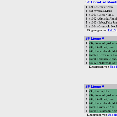
SC Horn-Bad Meinb
1
(2) Rekemeier,Frank
2
(5) Myschik,Klaus
3
(1001) Leipi,Nikolaj
4
(1002) Almakki,Abdu
5
(1003) Erber,Felix Jo
6
(1004) Grunwald,Noah
Eingetragen von
Udo Sp
SF Lieme V
1
(34) Rembold,Arkadiu
2
(36) Lindhorst,Svea
3
(38) López-Fando,Mat
4
(5002) Hertenstein,Li
5
(5006) Bierhenke,Enn
6
(5012) Fedorenko,Sofi
Eingetragen von
Udo H
SF Lieme V
1
(33) Bacon,Elke
2
(34) Rembold,Arkadiu
3
(36) Lindhorst,Svea
4
(38) López-Fando,Mat
5
(5003) Wieseler,Nik
6
(5009) Rathmann,Hel
Eingetragen von
Udo Hö