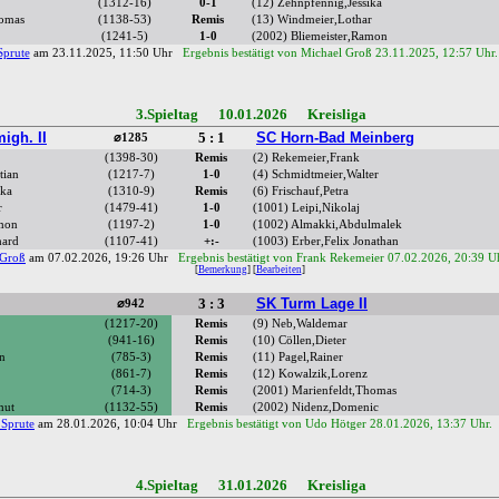
(1312-16)
0-1
(12) Zehnpfennig,Jessika
homas
(1138-53)
Remis
(13) Windmeier,Lothar
(1241-5)
1-0
(2002) Bliemeister,Ramon
prute
am 23.11.2025, 11:50 Uhr
Ergebnis bestätigt von Michael Groß 23.11.2025, 12:57 Uhr
3.Spieltag 10.01.2026 Kreisliga
igh. II
5 : 1
SC Horn-Bad Meinberg
⌀1285
(1398-30)
Remis
(2) Rekemeier,Frank
tian
(1217-7)
1-0
(4) Schmidtmeier,Walter
ika
(1310-9)
Remis
(6) Frischauf,Petra
r
(1479-41)
1-0
(1001) Leipi,Nikolaj
amon
(1197-2)
1-0
(1002) Almakki,Abdulmalek
hard
(1107-41)
+:-
(1003) Erber,Felix Jonathan
 Groß
am 07.02.2026, 19:26 Uhr
Ergebnis bestätigt von Frank Rekemeier 07.02.2026, 20:39 U
[
Bemerkung
] [
Bearbeiten
]
3 : 3
SK Turm Lage II
⌀942
(1217-20)
Remis
(9) Neb,Waldemar
(941-16)
Remis
(10) Cöllen,Dieter
an
(785-3)
Remis
(11) Pagel,Rainer
(861-7)
Remis
(12) Kowalzik,Lorenz
(714-3)
Remis
(2001) Marienfeldt,Thomas
mut
(1132-55)
Remis
(2002) Nidenz,Domenic
Sprute
am 28.01.2026, 10:04 Uhr
Ergebnis bestätigt von Udo Hötger 28.01.2026, 13:37 Uhr.
4.Spieltag 31.01.2026 Kreisliga