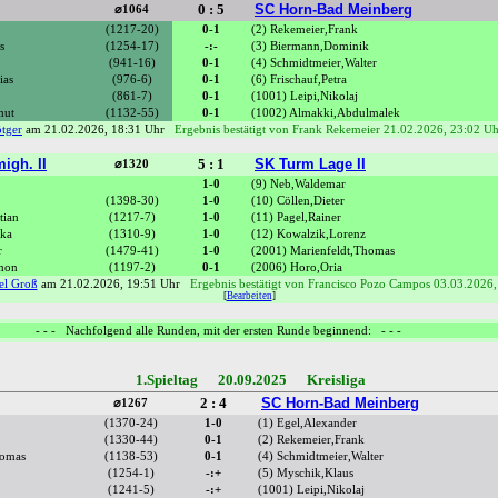
0 : 5
SC Horn-Bad Meinberg
⌀1064
(1217-20)
0-1
(2) Rekemeier,Frank
s
(1254-17)
-:-
(3) Biermann,Dominik
(941-16)
0-1
(4) Schmidtmeier,Walter
ias
(976-6)
0-1
(6) Frischauf,Petra
(861-7)
0-1
(1001) Leipi,Nikolaj
mut
(1132-55)
0-1
(1002) Almakki,Abdulmalek
tger
am 21.02.2026, 18:31 Uhr
Ergebnis bestätigt von Frank Rekemeier 21.02.2026, 23:02 U
igh. II
5 : 1
SK Turm Lage II
⌀1320
1-0
(9) Neb,Waldemar
(1398-30)
1-0
(10) Cöllen,Dieter
tian
(1217-7)
1-0
(11) Pagel,Rainer
ika
(1310-9)
1-0
(12) Kowalzik,Lorenz
r
(1479-41)
1-0
(2001) Marienfeldt,Thomas
amon
(1197-2)
0-1
(2006) Horo,Oria
el Groß
am 21.02.2026, 19:51 Uhr
Ergebnis bestätigt von Francisco Pozo Campos 03.03.2026,
[
Bearbeiten
]
- - - Nachfolgend alle Runden, mit der ersten Runde beginnend: - - -
1.Spieltag 20.09.2025 Kreisliga
2 : 4
SC Horn-Bad Meinberg
⌀1267
(1370-24)
1-0
(1) Egel,Alexander
(1330-44)
0-1
(2) Rekemeier,Frank
homas
(1138-53)
0-1
(4) Schmidtmeier,Walter
(1254-1)
-:+
(5) Myschik,Klaus
(1241-5)
-:+
(1001) Leipi,Nikolaj