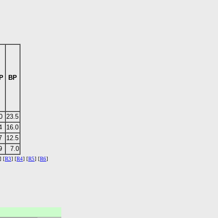
P
BP
:0
23.5
4
16.0
7
12.5
9
7.0
] [
R3
] [
R4
] [
R5
] [
R6
]