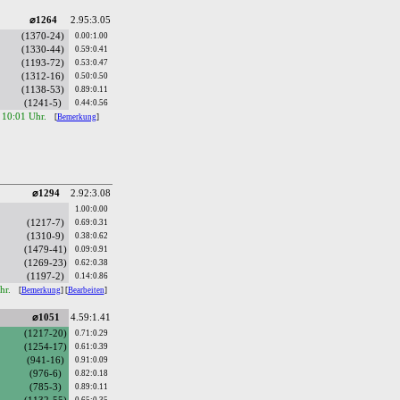
⌀1264
2.95:3.05
(1370-24)
0.00:1.00
(1330-44)
0.59:0.41
(1193-72)
0.53:0.47
(1312-16)
0.50:0.50
(1138-53)
0.89:0.11
(1241-5)
0.44:0.56
 10:01 Uhr.
[
Bemerkung
]
⌀1294
2.92:3.08
1.00:0.00
(1217-7)
0.69:0.31
(1310-9)
0.38:0.62
(1479-41)
0.09:0.91
(1269-23)
0.62:0.38
(1197-2)
0.14:0.86
hr.
[
Bemerkung
] [
Bearbeiten
]
⌀1051
4.59:1.41
(1217-20)
0.71:0.29
(1254-17)
0.61:0.39
(941-16)
0.91:0.09
(976-6)
0.82:0.18
(785-3)
0.89:0.11