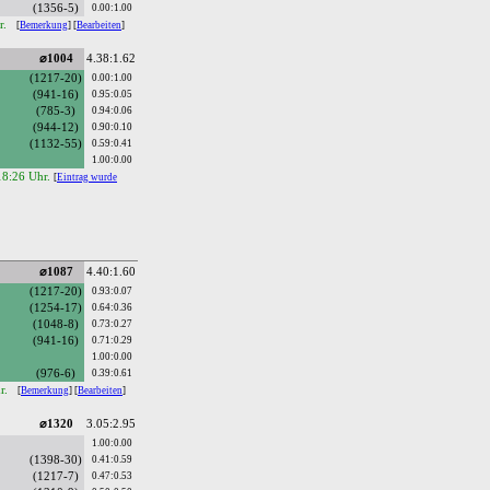
(1356-5)
0.00:1.00
r.
[
Bemerkung
] [
Bearbeiten
]
⌀1004
4.38:1.62
(1217-20)
0.00:1.00
(941-16)
0.95:0.05
(785-3)
0.94:0.06
(944-12)
0.90:0.10
(1132-55)
0.59:0.41
1.00:0.00
18:26 Uhr.
[
Eintrag wurde
⌀1087
4.40:1.60
(1217-20)
0.93:0.07
(1254-17)
0.64:0.36
(1048-8)
0.73:0.27
(941-16)
0.71:0.29
1.00:0.00
(976-6)
0.39:0.61
hr.
[
Bemerkung
] [
Bearbeiten
]
⌀1320
3.05:2.95
1.00:0.00
(1398-30)
0.41:0.59
(1217-7)
0.47:0.53