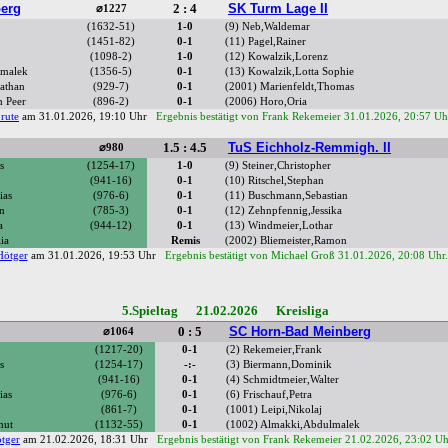
erg
2 : 4
SK Turm Lage II
⌀1227
(1632-51)
1-0
(9) Neb,Waldemar
(1451-82)
0-1
(11) Pagel,Rainer
(1098-2)
1-0
(12) Kowalzik,Lorenz
lmalek
(1356-5)
0-1
(13) Kowalzik,Lotta Sophie
nathan
(929-7)
0-1
(2001) Marienfeldt,Thomas
 Peer
(896-2)
0-1
(2006) Horo,Oria
rute
am 31.01.2026, 19:10 Uhr
Ergebnis bestätigt von Frank Rekemeier 31.01.2026, 20:57 Uh
1.5 : 4.5
TuS Eichholz-Remmigh. II
⌀980
s
(1254-17)
1-0
(9) Steiner,Christopher
(941-16)
0-1
(10) Ritschel,Stephan
ias
(976-6)
0-1
(11) Buschmann,Sebastian
an
(785-3)
0-1
(12) Zehnpfennig,Jessika
a
(944-12)
0-1
(13) Windmeier,Lothar
ia
Remis
(2002) Bliemeister,Ramon
ötger
am 31.01.2026, 19:53 Uhr
Ergebnis bestätigt von Michael Groß 31.01.2026, 20:08 Uhr
5.Spieltag 21.02.2026 Kreisliga
0 : 5
SC Horn-Bad Meinberg
⌀1064
(1217-20)
0-1
(2) Rekemeier,Frank
s
(1254-17)
-:-
(3) Biermann,Dominik
(941-16)
0-1
(4) Schmidtmeier,Walter
ias
(976-6)
0-1
(6) Frischauf,Petra
(861-7)
0-1
(1001) Leipi,Nikolaj
mut
(1132-55)
0-1
(1002) Almakki,Abdulmalek
tger
am 21.02.2026, 18:31 Uhr
Ergebnis bestätigt von Frank Rekemeier 21.02.2026, 23:02 U