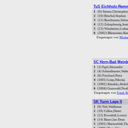
TuS Eichholz-Remm
1
(9) Steiner,Christopher
2
(10) Ritschel,Stephan
3
(11) Buschmann,Sebas
4
(12) Zehnpfennig,Jess
5
(13) Windmeier,Lotha
6
(2002) Bliemeister,R
Eingetragen von
Micha
SC Horn-Bad Meinb
1
(1) Egel,Alexander
2
(4) Schmidtmeier,Walt
3
(6) Frischauf,Petra
4
(1001) Leipi,Nikolaj
5
(1002) Almakki,Abdu
6
(1004) Grunwald,Noah
Eingetragen von
Frank R
SK Turm Lage II
1
(9) Neb,Waldemar
2
(10) Cöllen,Dieter
3
(12) Kowalzik,Lorenz
4
(14) Bauer,Ian-Dean
5
(2001) Marienfeldt,T