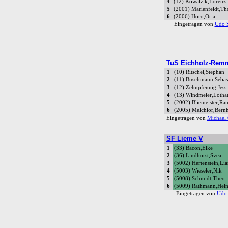
4
(12) Kowalzik,Lorenz
5
(2001) Marienfeldt,T
6
(2006) Horo,Oria
Eingetragen von
Udo S
TuS Eichholz-Remm
1
(10) Ritschel,Stephan
2
(11) Buschmann,Sebas
3
(12) Zehnpfennig,Jess
4
(13) Windmeier,Lotha
5
(2002) Bliemeister,R
6
(2005) Melchior,Bern
Eingetragen von
Michael
SF Lieme V
1
(33) Bacon,Elke
2
(36) Lindhorst,Svea
3
(5002) Hertenstein,Li
4
(5003) Wieseler,Nik
5
(5008) Schmidt,Theo
6
(5009) Rathmann,Hel
Eingetragen von
Udo 