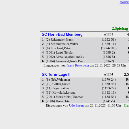
bearbeit
2.Spielta
SC Horn-Bad Meinberg
4
⌀1261
1
(2) Rekemeier,Frank
(1632-51)
2
(4) Schmidtmeier,Walter
(1359-11)
3
(6) Frischauf,Petra
(1224-109)
4
(1001) Leipi,Nikolaj
(1098-2)
5
(1002) Almakki,Abdulmalek
(1356-5)
6
(1004) Grunwald,Noah Peer
(896-2)
Eingetragen von
Frank Rekemeier
am 22.11.2025, 20:55 Uhr
SK Turm Lage II
2.5
⌀1264
1
(9) Neb,Waldemar
(1370-24)
R
2
(10) Cöllen,Dieter
(1330-44)
R
3
(11) Pagel,Rainer
(1193-72)
4
(12) Kowalzik,Lorenz
(1312-16)
5
(2001) Marienfeldt,Thomas
(1138-53)
R
6
(2006) Horo,Oria
(1241-5)
Eingetragen von
Udo Sprute
am 23.11.2025, 11:50 Uhr
Erg