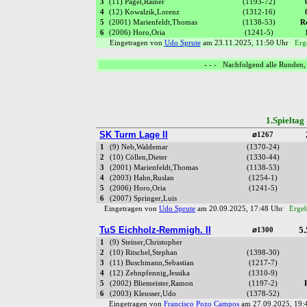
3
(11) Pagel,Rainer
(1193-72)
4
(12) Kowalzik,Lorenz
(1312-16)
5
(2001) Marienfeldt,Thomas
(1138-53)
R
6
(2006) Horo,Oria
(1241-5)
Eingetragen von
Udo Sprute
am 23.11.2025, 11:50 Uhr
Erg
- - - Nachfolgend alle Runden, 
1.Spielta
SK Turm Lage II
⌀1267
1
(9) Neb,Waldemar
(1370-24)
2
(10) Cöllen,Dieter
(1330-44)
3
(2001) Marienfeldt,Thomas
(1138-53)
4
(2003) Hahn,Ruslan
(1254-1)
5
(2006) Horo,Oria
(1241-5)
6
(2007) Springer,Luis
Eingetragen von
Udo Sprute
am 20.09.2025, 17:48 Uhr
Ergeb
TuS Eichholz-Remmigh. II
5.
⌀1300
1
(9) Steiner,Christopher
2
(10) Ritschel,Stephan
(1398-30)
3
(11) Buschmann,Sebastian
(1217-7)
4
(12) Zehnpfennig,Jessika
(1310-9)
5
(2002) Bliemeister,Ramon
(1197-2)
6
(2003) Kleusser,Udo
(1378-52)
Eingetragen von
Francisco Pozo Campos
am 27.09.2025, 19