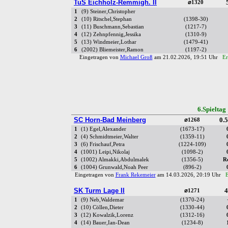
TuS Eichholz-Remmigh. II
⌀1320
1
(9) Steiner,Christopher
2
(10) Ritschel,Stephan
(1398-30)
3
(11) Buschmann,Sebastian
(1217-7)
4
(12) Zehnpfennig,Jessika
(1310-9)
5
(13) Windmeier,Lothar
(1479-41)
6
(2002) Bliemeister,Ramon
(1197-2)
Eingetragen von
Michael Groß
am 21.02.2026, 19:51 Uhr
Er
6.Spielta
SC Horn-Bad Meinberg
0.5
⌀1268
1
(1) Egel,Alexander
(1673-17)
2
(4) Schmidtmeier,Walter
(1359-11)
3
(6) Frischauf,Petra
(1224-109)
4
(1001) Leipi,Nikolaj
(1098-2)
5
(1002) Almakki,Abdulmalek
(1356-5)
R
6
(1004) Grunwald,Noah Peer
(896-2)
Eingetragen von
Frank Rekemeier
am 14.03.2026, 20:19 Uhr
E
SK Turm Lage II
4
⌀1271
1
(9) Neb,Waldemar
(1370-24)
2
(10) Cöllen,Dieter
(1330-44)
3
(12) Kowalzik,Lorenz
(1312-16)
4
(14) Bauer,Ian-Dean
(1234-8)