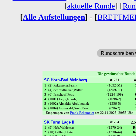
[
aktuelle Runde
] [
Run
[
Alle Aufstellungen
]
- [
BRETTME
Rundschreiben 
Die gewünschte Runde
SC Horn-Bad Meinberg
4
⌀1261
1
(2) Rekemeier,Frank
(1632-51)
2
(4) Schmidtmeier,Walter
(1359-11)
3
(6) Frischauf,Petra
(1224-109)
4
(1001) Leipi,Nikolaj
(1098-2)
5
(1002) Almakki,Abdulmalek
(1356-5)
6
(1004) Grunwald,Noah Peer
(896-2)
Eingetragen von
Frank Rekemeier
am 22.11.2025, 20:55 Uhr
SK Turm Lage II
2.5
⌀1264
1
(9) Neb,Waldemar
(1370-24)
R
2
(10) Cöllen,Dieter
(1330-44)
R