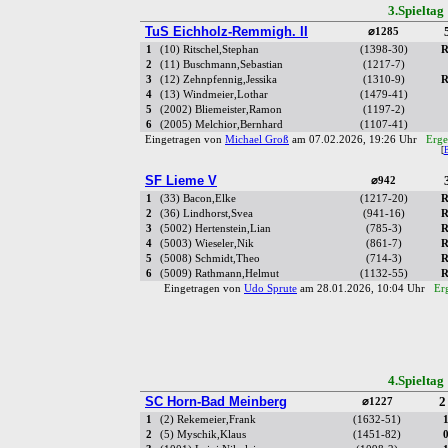
3.Spielta
TuS Eichholz-Remmigh. II
⌀1285
1
(10) Ritschel,Stephan
(1398-30)
R
2
(11) Buschmann,Sebastian
(1217-7)
3
(12) Zehnpfennig,Jessika
(1310-9)
R
4
(13) Windmeier,Lothar
(1479-41)
5
(2002) Bliemeister,Ramon
(1197-2)
6
(2005) Melchior,Bernhard
(1107-41)
Eingetragen von
Michael Groß
am 07.02.2026, 19:26 Uhr
Erge
[
SF Lieme V
⌀942
1
(33) Bacon,Elke
(1217-20)
R
2
(36) Lindhorst,Svea
(941-16)
R
3
(5002) Hertenstein,Lian
(785-3)
R
4
(5003) Wieseler,Nik
(861-7)
R
5
(5008) Schmidt,Theo
(714-3)
R
6
(5009) Rathmann,Helmut
(1132-55)
R
Eingetragen von
Udo Sprute
am 28.01.2026, 10:04 Uhr
Er
4.Spielta
SC Horn-Bad Meinberg
2
⌀1227
1
(2) Rekemeier,Frank
(1632-51)
2
(5) Myschik,Klaus
(1451-82)