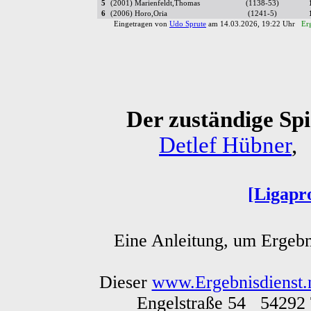
5
(2001) Marienfeldt,Thomas
(1138-53)
6
(2006) Horo,Oria
(1241-5)
Eingetragen von
Udo Sprute
am 14.03.2026, 19:22 Uhr
Er
Der zuständige Spie
Detlef Hübner
,
[Ligapr
Eine Anleitung, um Ergebn
Dieser
www.Ergebnisdienst.
Engelstraße 54 54292 