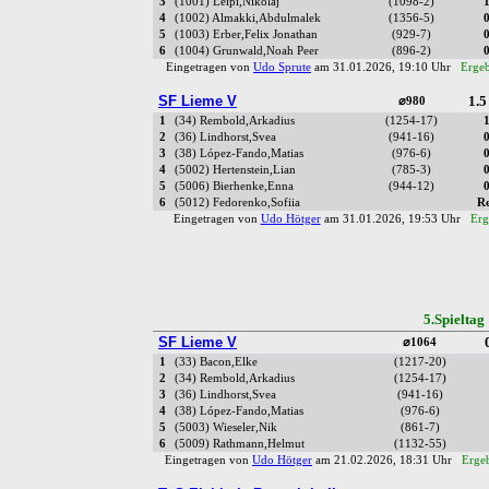
3
(1001) Leipi,Nikolaj
(1098-2)
4
(1002) Almakki,Abdulmalek
(1356-5)
5
(1003) Erber,Felix Jonathan
(929-7)
6
(1004) Grunwald,Noah Peer
(896-2)
Eingetragen von
Udo Sprute
am 31.01.2026, 19:10 Uhr
Ergeb
SF Lieme V
1.5
⌀980
1
(34) Rembold,Arkadius
(1254-17)
2
(36) Lindhorst,Svea
(941-16)
3
(38) López-Fando,Matias
(976-6)
4
(5002) Hertenstein,Lian
(785-3)
5
(5006) Bierhenke,Enna
(944-12)
6
(5012) Fedorenko,Sofiia
R
Eingetragen von
Udo Hötger
am 31.01.2026, 19:53 Uhr
Erg
5.Spielta
SF Lieme V
⌀1064
1
(33) Bacon,Elke
(1217-20)
2
(34) Rembold,Arkadius
(1254-17)
3
(36) Lindhorst,Svea
(941-16)
4
(38) López-Fando,Matias
(976-6)
5
(5003) Wieseler,Nik
(861-7)
6
(5009) Rathmann,Helmut
(1132-55)
Eingetragen von
Udo Hötger
am 21.02.2026, 18:31 Uhr
Ergeb