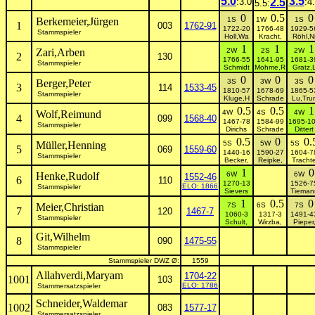
5.0
3.5
:3.0
2.5
:4
5.5:
0
0.5
0
Berkemeier,Jürgen
1S
1W
1S
1
003
1762-91
1722-20
1766-48
1929-5
Stammspieler
Holl,Wa
Kracht,
Röhl,N
1
1
1
Zari,Arben
2W
2S
2W
2
130
1766-55
1641-95
1681-3
Stammspieler
Schmidt
Mohme,R
Gratz,
0
0
0
Berger,Peter
3S
3W
3S
3
114
1533-45
1810-57
1678-69
1865-5
Stammspieler
Kluge,H
Schrade
Lu,Tru
0.5
0.5
1
Wolf,Reimund
4W
4S
4W
4
099
1568-40
1467-78
1584-99
1695-1
Stammspieler
Dirichs
Schrade
Dittert
0.5
0
0.
Müller,Henning
5S
5W
5S
5
069
1559-60
1440-16
1590-27
1604-7
Stammspieler
Becker,
Reipke,
Tracht
1
0
Henke,Rudolf
6W
6W
1552-46
6
110
1270-13
1526-7
ELO: 1866
Stammspieler
Sievers
Tieman
1
0.5
0
Meier,Christian
7S
6S
7S
7
120
1467-7
1060-3
1317-3
1491-4
Stammspieler
Schult,
Wirzba,
Pieper
Git,Wilhelm
8
090
1475-55
Stammspieler
Stammspieler DWZ Ø:
1559
Allahverdi,Maryam
1704-22
1001
103
ELO: 1786
Stammersatzspieler
Schneider,Waldemar
1002
083
1577-17
Stammersatzspieler