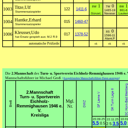
1
0
1
Titze,Ulf
8W
7W
8W
1003
122
1411-6
1465-19
861-6
Stammersatzspieler
Günzel,
Navasar
Lauker
Hantke,Erhard
1004
015
1460-47
Stammersatzspieler
0
Kleusser,Udo
8S
1006
017
1378-52
1596-11
hat Ersatz gespielt aus: M.2 R.9
Alami,P
automatische Prüfzeile:
ok
ok
ok
Die
2.Mannschaft
des
Turn- u. Sportverein Eichholz-Remmighausen 1946 e. 
Mannschaftsführer ist Michael Groß.
[Ausgeblendete Mannschaftsführer-Daten anzeigen]
2.Mannschaft
Turn- u. Sportverein
Mgl.
Eichholz-
Remmighausen 1946 e.
Nr.
V.
Kreisliga
20.09.25
10.01
22.11.25
5.5
5.0
:0.5
3.5
:
2.5: