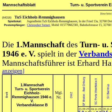
Mannschaftsblatt
Turn- u. Sportverein 
Diese Seite
TuS Eichholz-Remmighausen
(64316)
Jugendheim TuS Eichholz-Remmighausen, In der Fried 13a, 32760 De
Spiellokal:
Christopher Steiner
, Mobil: 015779662381, Bahnhofstrasse 15, 32760
Postempfänger:
Die
1.Mannschaft
des
Turn- u.
1946 e. V.
spielt in der
Verbands
Mannschaftsführer ist Erhard H
anzeigen]
1.Mannschaft
Turn- u. Sportverein
Mgl.
Eichholz-
Remmighausen 1946 e.
Nr.
V.
Verbandsklasse B
21.09.25
30.11.2
09.11.25