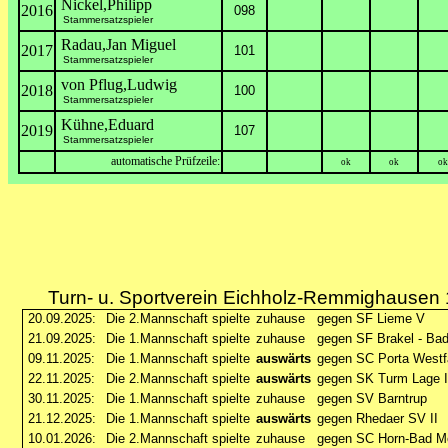
Nickel,Philipp
2016
098
Stammersatzspieler
Radau,Jan Miguel
2017
101
Stammersatzspieler
von Pflug,Ludwig
2018
100
Stammersatzspieler
Kühne,Eduard
2019
107
Stammersatzspieler
automatische Prüfzeile:
ok
ok
ok
Turn- u. Sportverein Eichholz-Remmighausen 1
20.09.2025:
Die 2.Mannschaft spielte
zuhause
gegen SF Lieme V
21.09.2025:
Die 1.Mannschaft spielte
zuhause
gegen SF Brakel - Bad
09.11.2025:
Die 1.Mannschaft spielte
auswärts
gegen SC Porta Westfa
22.11.2025:
Die 2.Mannschaft spielte
auswärts
gegen SK Turm Lage I
30.11.2025:
Die 1.Mannschaft spielte
zuhause
gegen SV Barntrup
21.12.2025:
Die 1.Mannschaft spielte
auswärts
gegen Rhedaer SV II
10.01.2026:
Die 2.Mannschaft spielte
zuhause
gegen SC Horn-Bad M