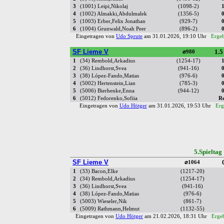
3
(1001) Leipi,Nikolaj
(1098-2)
4
(1002) Almakki,Abdulmalek
(1356-5)
5
(1003) Erber,Felix Jonathan
(929-7)
6
(1004) Grunwald,Noah Peer
(896-2)
Eingetragen von
Udo Sprute
am 31.01.2026, 19:10 Uhr
Ergeb
SF Lieme V
1.5
⌀980
1
(34) Rembold,Arkadius
(1254-17)
2
(36) Lindhorst,Svea
(941-16)
3
(38) López-Fando,Matias
(976-6)
4
(5002) Hertenstein,Lian
(785-3)
5
(5006) Bierhenke,Enna
(944-12)
6
(5012) Fedorenko,Sofiia
R
Eingetragen von
Udo Hötger
am 31.01.2026, 19:53 Uhr
Erg
5.Spielta
SF Lieme V
⌀1064
1
(33) Bacon,Elke
(1217-20)
2
(34) Rembold,Arkadius
(1254-17)
3
(36) Lindhorst,Svea
(941-16)
4
(38) López-Fando,Matias
(976-6)
5
(5003) Wieseler,Nik
(861-7)
6
(5009) Rathmann,Helmut
(1132-55)
Eingetragen von
Udo Hötger
am 21.02.2026, 18:31 Uhr
Ergeb