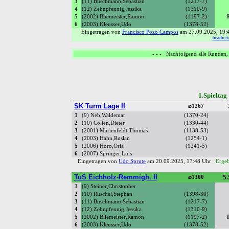
3
(11) Buschmann,Sebastian
(1217-7)
4
(12) Zehnpfennig,Jessika
(1310-9)
5
(2002) Bliemeister,Ramon
(1197-2)
6
(2003) Kleusser,Udo
(1378-52)
Eingetragen von
Francisco Pozo Campos
am 27.09.2025, 19
bearbeit
- - - Nachfolgend alle Runden, 
1.Spielta
SK Turm Lage II
⌀1267
1
(9) Neb,Waldemar
(1370-24)
2
(10) Cöllen,Dieter
(1330-44)
3
(2001) Marienfeldt,Thomas
(1138-53)
4
(2003) Hahn,Ruslan
(1254-1)
5
(2006) Horo,Oria
(1241-5)
6
(2007) Springer,Luis
Eingetragen von
Udo Sprute
am 20.09.2025, 17:48 Uhr
Ergeb
TuS Eichholz-Remmigh. II
5.
⌀1300
1
(9) Steiner,Christopher
2
(10) Ritschel,Stephan
(1398-30)
3
(11) Buschmann,Sebastian
(1217-7)
4
(12) Zehnpfennig,Jessika
(1310-9)
5
(2002) Bliemeister,Ramon
(1197-2)
6
(2003) Kleusser,Udo
(1378-52)