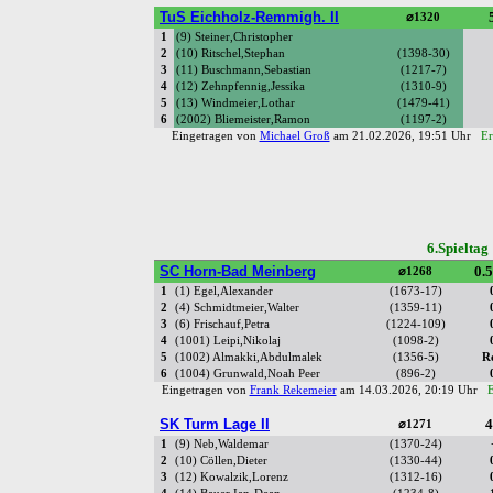
TuS Eichholz-Remmigh. II
⌀1320
1
(9) Steiner,Christopher
2
(10) Ritschel,Stephan
(1398-30)
3
(11) Buschmann,Sebastian
(1217-7)
4
(12) Zehnpfennig,Jessika
(1310-9)
5
(13) Windmeier,Lothar
(1479-41)
6
(2002) Bliemeister,Ramon
(1197-2)
Eingetragen von
Michael Groß
am 21.02.2026, 19:51 Uhr
Er
6.Spielta
SC Horn-Bad Meinberg
0.5
⌀1268
1
(1) Egel,Alexander
(1673-17)
2
(4) Schmidtmeier,Walter
(1359-11)
3
(6) Frischauf,Petra
(1224-109)
4
(1001) Leipi,Nikolaj
(1098-2)
5
(1002) Almakki,Abdulmalek
(1356-5)
R
6
(1004) Grunwald,Noah Peer
(896-2)
Eingetragen von
Frank Rekemeier
am 14.03.2026, 20:19 Uhr
E
SK Turm Lage II
4
⌀1271
1
(9) Neb,Waldemar
(1370-24)
2
(10) Cöllen,Dieter
(1330-44)
3
(12) Kowalzik,Lorenz
(1312-16)