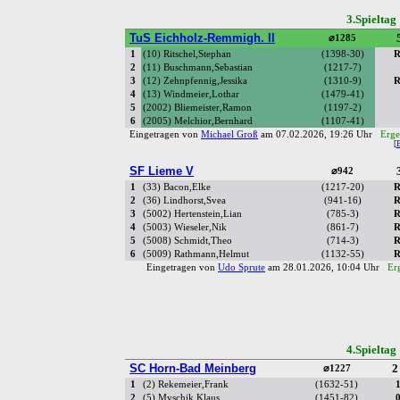
3.Spielta
TuS Eichholz-Remmigh. II
⌀1285
1
(10) Ritschel,Stephan
(1398-30)
R
2
(11) Buschmann,Sebastian
(1217-7)
3
(12) Zehnpfennig,Jessika
(1310-9)
R
4
(13) Windmeier,Lothar
(1479-41)
5
(2002) Bliemeister,Ramon
(1197-2)
6
(2005) Melchior,Bernhard
(1107-41)
Eingetragen von
Michael Groß
am 07.02.2026, 19:26 Uhr
Erge
[
SF Lieme V
⌀942
1
(33) Bacon,Elke
(1217-20)
R
2
(36) Lindhorst,Svea
(941-16)
R
3
(5002) Hertenstein,Lian
(785-3)
R
4
(5003) Wieseler,Nik
(861-7)
R
5
(5008) Schmidt,Theo
(714-3)
R
6
(5009) Rathmann,Helmut
(1132-55)
R
Eingetragen von
Udo Sprute
am 28.01.2026, 10:04 Uhr
Er
4.Spielta
SC Horn-Bad Meinberg
2
⌀1227
1
(2) Rekemeier,Frank
(1632-51)
2
(5) Myschik,Klaus
(1451-82)