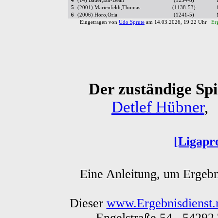
4
(14) Bauer,Ian-Dean
(1234-8)
5
(2001) Marienfeldt,Thomas
(1138-53)
6
(2006) Horo,Oria
(1241-5)
Eingetragen von
Udo Sprute
am 14.03.2026, 19:22 Uhr
Er
Der zuständige Spie
Detlef Hübner
,
[Ligapr
Eine Anleitung, um Ergebn
Dieser
www.Ergebnisdienst.
Engelstraße 54 54292 