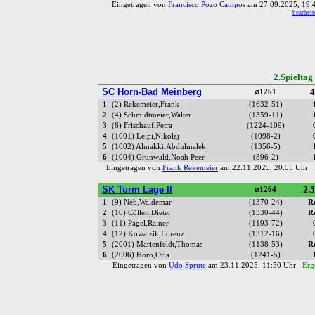
Eingetragen von
Francisco Pozo Campos
am 27.09.2025, 19
bearbeit
2.Spielta
SC Horn-Bad Meinberg
4
⌀1261
1
(2) Rekemeier,Frank
(1632-51)
2
(4) Schmidtmeier,Walter
(1359-11)
3
(6) Frischauf,Petra
(1224-109)
4
(1001) Leipi,Nikolaj
(1098-2)
5
(1002) Almakki,Abdulmalek
(1356-5)
6
(1004) Grunwald,Noah Peer
(896-2)
Eingetragen von
Frank Rekemeier
am 22.11.2025, 20:55 Uhr
SK Turm Lage II
2.5
⌀1264
1
(9) Neb,Waldemar
(1370-24)
R
2
(10) Cöllen,Dieter
(1330-44)
R
3
(11) Pagel,Rainer
(1193-72)
4
(12) Kowalzik,Lorenz
(1312-16)
5
(2001) Marienfeldt,Thomas
(1138-53)
R
6
(2006) Horo,Oria
(1241-5)
Eingetragen von
Udo Sprute
am 23.11.2025, 11:50 Uhr
Erg