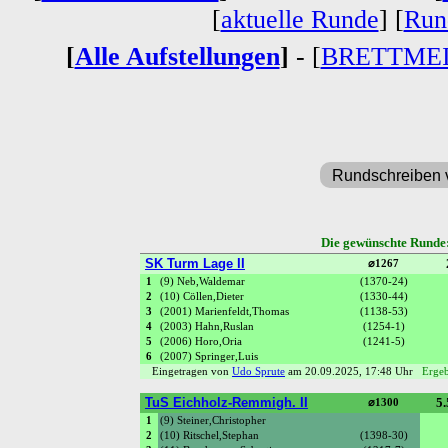
[
aktuelle Runde
] [
Run
[
Alle Aufstellungen
]
- [
BRETTME
Rundschreiben 
Die gewünschte Runde
SK Turm Lage II
⌀1267
1
(9) Neb,Waldemar
(1370-24)
2
(10) Cöllen,Dieter
(1330-44)
3
(2001) Marienfeldt,Thomas
(1138-53)
4
(2003) Hahn,Ruslan
(1254-1)
5
(2006) Horo,Oria
(1241-5)
6
(2007) Springer,Luis
Eingetragen von
Udo Sprute
am 20.09.2025, 17:48 Uhr
Ergeb
TuS Eichholz-Remmigh. II
5.
⌀1300
1
(9) Steiner,Christopher
2
(10) Ritschel,Stephan
(1398-30)