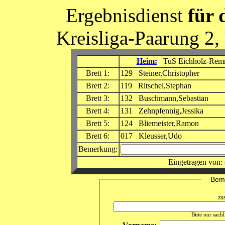
Ergebnisdienst
für 
Kreisliga-Paarung 2,
Heim:
TuS Eichholz-Remm
Brett 1:
129 Steiner,Christopher
Brett 2:
119 Ritschel,Stephan
Brett 3:
132 Buschmann,Sebastian
Brett 4:
131 Zehnpfennig,Jessika
Brett 5:
124 Bliemeister,Ramon
Brett 6:
017 Kleusser,Udo
Bemerkung:
Eingetragen von:
Beme
zu
Bitte nur sach