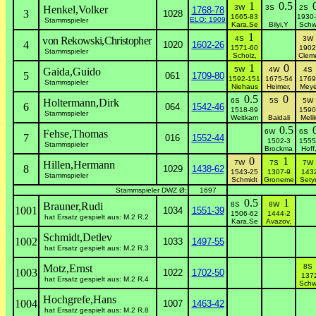
1
0.5
Henkel,Volker
3W
3S
2S
1768-78
3
1028
1665-83
1930
ELO: 1909
Stammspieler
Kara,Se
Bilyi,Y
Schw
1
von Rekowski,Christopher
4S
3
4
1020
1602-26
1571-60
1902
Stammspieler
Scholz,
Clem
1
0
Gaida,Guido
5W
4W
4
5
061
1709-80
1592-151
1675-54
1769
Stammspieler
Niehaus
Heimer,
Meye
0.5
0
Holtermann,Dirk
6S
5S
5
6
064
1542-46
1518-89
1590
Stammspieler
Weitkam
Baidali
Meli
0.5
Fehse,Thomas
6W
6S
7
016
1552-44
1502-3
1555
Stammspieler
Brockma
Hoff
0
1
Hillen,Hermann
7W
7S
7
8
1029
1438-62
1543-25
1307-9
143
Stammspieler
Schmidt
Groneme
Sety
Stammspieler DWZ Ø:
1697
0.5
1
Brauner,Rudi
8S
8W
1001
1034
1551-39
1506-62
1444-2
hat Ersatz gespielt aus: M.2 R.2
Kara,Se
Avazov,
Schmidt,Detlev
1002
1033
1497-55
hat Ersatz gespielt aus: M.2 R.3
Motz,Ernst
8
1003
1022
1702-50
137
hat Ersatz gespielt aus: M.2 R.4
Schw
Hochgrefe,Hans
1004
1007
1463-42
hat Ersatz gespielt aus: M.2 R.8