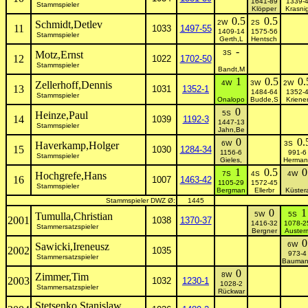
1641-89
1339-
Stammspieler
Klöpper
Krasni
0.5
0.5
Schmidt,Detlev
2W
2S
11
1033
1497-55
1409-14
1575-56
Stammspieler
Gerth,L
Hentsch
-
Motz,Ernst
3S
12
1022
1702-50
Stammspieler
Bandt,M
1
0.5
0.
Zellerhoff,Dennis
4W
3W
2W
13
1031
1352-1
1484-64
1352-
Stammspieler
Onalopo
Budde,S
Kriene
0
Heinze,Paul
5S
14
1039
1192-3
1447-13
Stammspieler
Jahn,Be
0
0.
Haverkamp,Holger
6W
3S
15
1030
1284-34
1156-6
991-6
Stammspieler
Gieles,
Herman
1
0.5
0
Hochgrefe,Hans
7S
4S
4W
16
1007
1463-42
1105-29
1572-45
Stammspieler
Bergman
Ellerbr
Küster
Stammspieler DWZ Ø:
1445
0
1
Tumulla,Christian
5W
5S
2001
1038
1370-37
1416-32
1078-2
Stammersatzspieler
Bergner
Auster
0
Sawicki,Ireneusz
6W
2002
1035
973-4
Stammersatzspieler
Bauma
0
Zimmer,Tim
8W
2003
1032
1230-1
1028-2
Stammersatzspieler
Rückwar
Stetsenko,Stanislaw