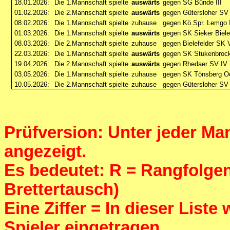
18.01.2026:
Die 1.Mannschaft spielte
auswärts
gegen SG Bünde III
01.02.2026:
Die 2.Mannschaft spielte
auswärts
gegen Gütersloher SV
08.02.2026:
Die 1.Mannschaft spielte
zuhause
gegen Kö.Spr. Lemgo I
01.03.2026:
Die 1.Mannschaft spielte
auswärts
gegen SK Sieker Biele
08.03.2026:
Die 2.Mannschaft spielte
zuhause
gegen Bielefelder SK 
22.03.2026:
Die 1.Mannschaft spielte
auswärts
gegen SK Stukenbroc
19.04.2026:
Die 2.Mannschaft spielte
auswärts
gegen Rhedaer SV IV
03.05.2026:
Die 1.Mannschaft spielte
zuhause
gegen SK Tönsberg Oe
10.05.2026:
Die 2.Mannschaft spielte
zuhause
gegen Gütersloher SV
Prüfversion: Unter jeder Man
angezeigt.
Es bedeutet: R = Rangfolgenf
Brettertausch)
Eine Ziffer = In dieser List
Spieler eingetragen,