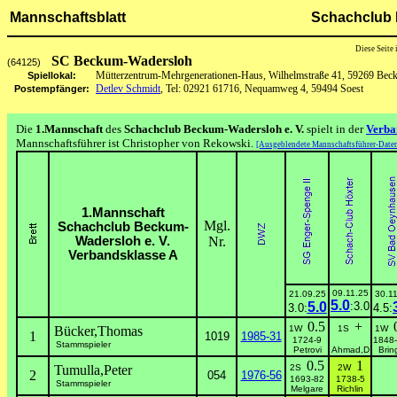
Mannschaftsblatt
Schachclub 
Diese Seite
SC Beckum-Wadersloh
(64125)
Mütterzentrum-Mehrgenerationen-Haus, Wilhelmstraße 41, 59269 Be
Spiellokal:
Detlev Schmidt
, Tel: 02921 61716, Nequamweg 4, 59494 Soest
Postempfänger:
Die
1.Mannschaft
des
Schachclub Beckum-Wadersloh e. V.
spielt in der
Verba
Mannschaftsführer ist Christopher von Rekowski.
[Ausgeblendete Mannschaftsführer-Daten
1.Mannschaft
Mgl.
Schachclub Beckum-
Wadersloh e. V.
Nr.
Verbandsklasse A
09.11.25
21.09.25
30.1
5.0
5.0
:3.0
3.0:
4.5:
0.5
+
Bücker,Thomas
1W
1S
1W
1
1019
1985-31
1724-9
1848
Stammspieler
Petrovi
Ahmad,D
Brin
0.5
1
Tumulla,Peter
2S
2W
2
054
1976-56
1693-82
1738-5
Stammspieler
Melgare
Richlin