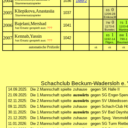
2004
1036
1489-2
Stammersatzspieler
0
Kliepikova,Anastasiia
6S
2005
1037
1206-28
Stammersatzspieler
Emkow,M
0
1
Bajelani,Mershad
7W
7S
2006
1041
1173-6
1103-
hat Ersatz gespielt aus:
???
Burwiec
Martin
1
1
Kennab,Yassin
8S
8W
2007
1042
1192-14
790-1
hat Ersatz gespielt aus:
???
Filges,
Bauma
automatische Prüfzeile:
ok
ok
ok
Schachclub Beckum-Wadersloh e. V.
14.09.2025:
Die 2.Mannschaft spielte
zuhause
gegen SK Halle II
21.09.2025:
Die 1.Mannschaft spielte
auswärts
gegen SG Enger-Speng
02.11.2025:
Die 2.Mannschaft spielte
auswärts
gegen SV Ubbedissen 
09.11.2025:
Die 1.Mannschaft spielte
zuhause
gegen Schach-Club Hö
30.11.2025:
Die 1.Mannschaft spielte
auswärts
gegen SV Bad Oeynh
21.12.2025:
Die 1.Mannschaft spielte
zuhause
gegen Spvg. Versmold
11.01.2026:
Die 2.Mannschaft spielte
zuhause
gegen SG Turm Rietber