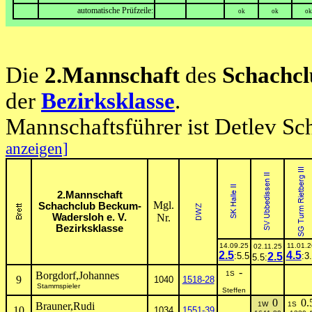
automatische Prüfzeile:
ok
ok
ok
Die
2.Mannschaft
des
Schachcl
der
Bezirksklasse
.
Mannschaftsführer ist Detlev Sc
anzeigen]
2.Mannschaft
Mgl.
Schachclub Beckum-
Wadersloh e. V.
Nr.
Bezirksklasse
14.09.25
11.01.2
02.11.25
2.5
4.5
:5.5
2.5
:3
5.5:
-
Borgdorf,Johannes
1S
9
1040
1518-28
Stammspieler
Steffen
0
0.
Brauner,Rudi
1W
1S
10
1034
1551-39