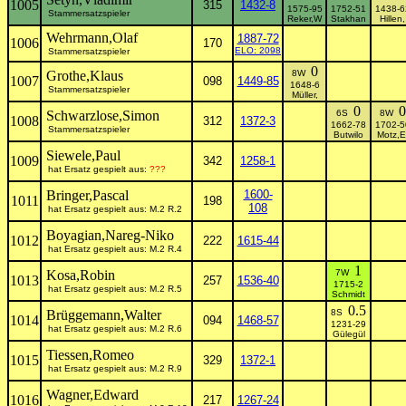
1005
315
1432-8
1575-95
1752-51
1438-6
Stammersatzspieler
Reker,W
Stakhan
Hillen,
Wehrmann,Olaf
1887-72
1006
170
ELO: 2098
Stammersatzspieler
0
Grothe,Klaus
8W
1007
098
1449-85
1648-6
Stammersatzspieler
Müller,
0
0
Schwarzlose,Simon
6S
8W
1008
312
1372-3
1662-78
1702-5
Stammersatzspieler
Butwilo
Motz,E
Siewele,Paul
1009
342
1258-1
hat Ersatz gespielt aus:
???
Bringer,Pascal
1600-
1011
198
108
hat Ersatz gespielt aus: M.2 R.2
Boyagian,Nareg-Niko
1012
222
1615-44
hat Ersatz gespielt aus: M.2 R.4
1
Kosa,Robin
7W
1013
257
1536-40
1715-2
hat Ersatz gespielt aus: M.2 R.5
Schmidt
0.5
Brüggemann,Walter
8S
1014
094
1468-57
1231-29
hat Ersatz gespielt aus: M.2 R.6
Gülegül
Tiessen,Romeo
1015
329
1372-1
hat Ersatz gespielt aus: M.2 R.9
Wagner,Edward
1016
217
1267-24