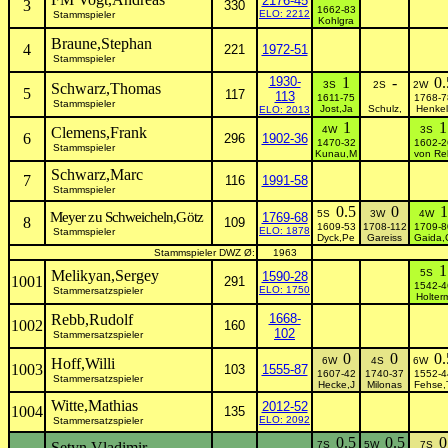
2176-45
3
330
1662-83
ELO: 2212
Stammspieler
Kohlgra
Braune,Stephan
4
221
1972-51
Stammspieler
1930-
1
-
0.
3S
2S
2W
Schwarz,Thomas
5
117
113
1611-75
1768-7
Stammspieler
Jost,Ja
Schulz,
Henkel
ELO: 2013
1
1
Clemens,Frank
4W
3S
6
296
1902-36
1470-32
1602-2
Stammspieler
Kunau,M
von Re
Schwarz,Marc
7
116
1991-58
Stammspieler
0.5
0
1
5S
3W
4W
Meyer zu Schweicheln,Götz
1769-68
8
109
1609-53
1708-112
1709-8
ELO: 1878
Stammspieler
Dyck,Pe
Gareiss
Gaida,
Stammspieler DWZ Ø:
1963
1
Melikyan,Sergey
5S
1590-28
1001
291
1542-4
ELO: 1750
Stammersatzspieler
Holter
Rebb,Rudolf
1668-
1002
160
102
Stammersatzspieler
0
0
0.
Hoff,Willi
6W
4S
6W
1003
103
1555-87
1607-42
1740-37
1552-4
Stammersatzspieler
Hecke,J
Milonas
Fehse,
Witte,Mathias
2012-52
1004
135
ELO: 2092
Stammersatzspieler
0.5
0.5
0
Setyn,Vladimir
7S
5W
7S