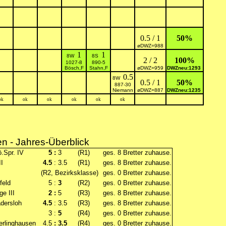
0.5 / 1
50%
øDWZ=988
1
1
8W
8S
2 / 2
100%
1027-8
890-5
Bösch,F
Stahn,F
øDWZ=959
DWZneu:1293
0.5
8W
0.5 / 1
50%
887-30
Niemann
øDWZ=887
DWZneu:1235
ok
ok
ok
ok
ok
ok
 - Jahres-Überblick
.Spr. IV
5 :
3
(R1)
ges. 8 Bretter zuhause.
I
4.5
: 3.5
(R1)
ges. 8 Bretter zuhause.
(R2, Bezirksklasse)
ges. 0 Bretter zuhause.
feld
5 :
3
(R2)
ges. 0 Bretter zuhause.
e III
2 :
5
(R3)
ges. 8 Bretter zuhause.
dersloh
4.5
: 3.5
(R3)
ges. 8 Bretter zuhause.
3 :
5
(R4)
ges. 0 Bretter zuhause.
rlinghausen
4.5
: 3.5
(R4)
ges. 0 Bretter zuhause.