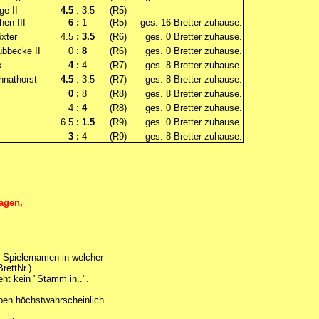
e II
4.5
: 3.5
(R5)
en III
6 :
1
(R5)
ges. 16 Bretter zuhause.
xter
4.5
: 3.5
(R6)
ges. 0 Bretter zuhause.
übbecke II
0 :
8
(R6)
ges. 0 Bretter zuhause.
k
4 :
4
(R7)
ges. 8 Bretter zuhause.
hnathorst
4.5
: 3.5
(R7)
ges. 8 Bretter zuhause.
0 :
8
(R8)
ges. 8 Bretter zuhause.
4 :
4
(R8)
ges. 0 Bretter zuhause.
6.5
: 1.5
(R9)
ges. 0 Bretter zuhause.
3 :
4
(R9)
ges. 8 Bretter zuhause.
ragen,
 Spielernamen in welcher
rettNr.).
eht kein "Stamm in..".
aben höchstwahrscheinlich