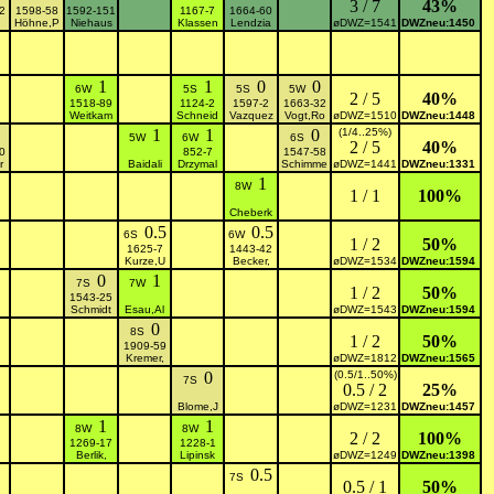
3 / 7
43%
2
1598-58
1592-151
1167-7
1664-60
Höhne,P
Niehaus
Klassen
Lendzia
øDWZ=1541
DWZneu:1450
1
1
0
0
6W
5S
5S
5W
2 / 5
40%
1518-89
1124-2
1597-2
1663-32
Weitkam
Schneid
Vazquez
Vogt,Ro
øDWZ=1510
DWZneu:1448
1
1
0
(1/4..25%)
5W
6W
6S
2 / 5
40%
0
852-7
1547-58
r
Baidali
Drzymal
Schimme
øDWZ=1441
DWZneu:1331
1
8W
1 / 1
100%
Cheberk
0.5
0.5
6S
6W
1 / 2
50%
1625-7
1443-42
Kurze,U
Becker,
øDWZ=1534
DWZneu:1594
0
1
7S
7W
1 / 2
50%
1543-25
Schmidt
Esau,Al
øDWZ=1543
DWZneu:1594
0
8S
1 / 2
50%
1909-59
Kremer,
øDWZ=1812
DWZneu:1565
0
(0.5/1..50%)
7S
0.5 / 2
25%
Blome,J
øDWZ=1231
DWZneu:1457
1
1
8W
8W
2 / 2
100%
1269-17
1228-1
Berlik,
Lipinsk
øDWZ=1249
DWZneu:1398
0.5
7S
0.5 / 1
50%