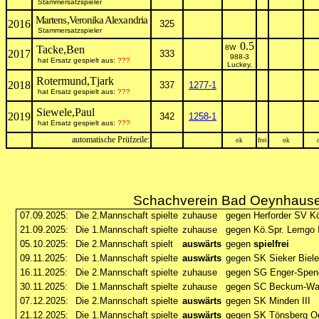
Stammersatzspieler
Martens,Veronika Alexandria
2016
325
Stammersatzspieler
0.5
Tacke,Ben
8W
2017
333
988-3
hat Ersatz gespielt aus:
???
Luckey,
Rotermund,Tjark
2018
337
1277-1
hat Ersatz gespielt aus:
???
Siewele,Paul
2019
342
1258-1
hat Ersatz gespielt aus:
???
automatische Prüfzeile:
ok
frei
ok
Schachverein Bad Oeynhausen
07.09.2025:
Die 2.Mannschaft spielte
zuhause
gegen Herforder SV Kö
21.09.2025:
Die 1.Mannschaft spielte
zuhause
gegen Kö.Spr. Lemgo I
05.10.2025:
Die 2.Mannschaft spielt
auswärts
gegen
spielfrei
09.11.2025:
Die 1.Mannschaft spielte
auswärts
gegen SK Sieker Biele
16.11.2025:
Die 2.Mannschaft spielte
zuhause
gegen SG Enger-Speng
30.11.2025:
Die 1.Mannschaft spielte
zuhause
gegen SC Beckum-Wa
07.12.2025:
Die 2.Mannschaft spielte
auswärts
gegen SK Minden III
21.12.2025:
Die 1.Mannschaft spielte
auswärts
gegen SK Tönsberg Oe