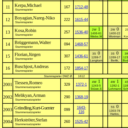
Kerpa,Michael
11
167
1712-48
Stammspieler
Boyagian,Nareg-Niko
12
222
1615-44
Stammspieler
1
0
Kosa,Robin
2W
2W
2
13
257
1536-40
1406-61
1400-22
Stammspieler
Wiebe,W
Wortman
Kow
Brüggemann,Walter
14
094
1468-57
Stammspieler
0
0
Florian,Jürgen
3S
3S
3
15
307
1436-61
1269-7
1269-17
123
Stammspieler
Langkam
Berlik,
Bod
Buschjost,Andreas
16
172
1854-17
Stammspieler
Stammspieler DWZ Ø:
1612
1
1
Tiessen,Romeo
4W
4W
4
2001
329
1372-1
1243-5
1282-1
118
Stammersatzspieler
Stüwe,S
Lehmann
Sch
Melikyan,Arman
2002
290
1368-19
Stammersatzspieler
0
Gründling,Kurt-Guenter
1643-
5S
2003
099
1303-78
116
Stammersatzspieler
Harlos,
Herkströter,Stefan
2004
260
1525-42
Stammersatzspieler