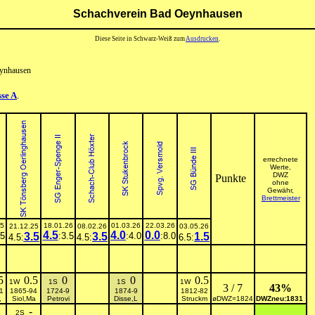
Schachverein Bad Oeynhausen
Diese Seite in Schwarz-Weiß zum
Ausdrucken
.
eynhausen
se A
.
errechnete
Werte,
DWZ
Punkte
ohne
Gewähr,
Brettmeister
25
18.01.26
01.03.26
22.03.26
21.12.25
08.02.26
03.05.26
4.5
4.0
0.0
.5
3.5
:3.5
3.5
:4.0
:8.0
1.5
4.5:
4.5:
6.5:
5
0.5
0
0
0.5
1W
1S
1S
1W
3 / 7
43%
1
1865-94
1724-9
1874-9
1812-82
,
Siol,Ma
Petrovi
Disse,L
Struckm
øDWZ=1824
DWZneu:1831
-
2S