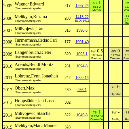
1
Wagner,Edward
5S
5
2005
217
1267-24
814-2
11
Stammersatzspieler
Michail
Von
Melikyan,Ruzana
6
1413-22
2006
283
10
ELO: 1611
Stammersatzspieler
Tra
Milivojevic,Tara
2007
316
1390-5
Stammersatzspieler
Timmermann,Cedric Carl
2008
177
1091-40
Stammersatzspieler
0.5
0
Langenbruch,Dieter
6W
6W
7
2009
320
1093-1
1069-42
1173-9
10
Stammersatzspieler
Bartman
Tiemann
Bre
Arends,Bendt Moritz
2010
261
1094-8
Stammersatzspieler
Lohrenz,Fynn Jonathan
2011
242
1009-14
Stammersatzspieler
0
Obert,Max
7S
2012
280
936-1
Stammersatzspieler
Oportor
Hoppstädter,Jan Lasse
2013
302
Stammersatzspieler
1
-
Milivojevic,Stascha
7S
8W
8
2014
322
1046-8
1172-136
Stammersatzspieler
Comes,W
Berlik,
Hal
Melikyan,Marc Manuel
2015
328