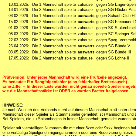
18.01.2026:
Die 1.Mannschaft spielte
zuhause
gegen SG Enger-Speng
18.01.2026:
Die 2.Mannschaft spielte
zuhause
gegen SG Hücker-Asch
08.02.2026:
Die 1.Mannschaft spielte
auswärts
gegen Schach-Club Hö
15.02.2026:
Die 2.Mannschaft spielte
auswärts
gegen SG Freibauer L
01.03.2026:
Die 1.Mannschaft spielte
zuhause
gegen SK Stukenbroc
08.03.2026:
Die 2.Mannschaft spielte
zuhause
gegen SC Springer Sc
22.03.2026:
Die 1.Mannschaft spielte
zuhause
gegen Spvg. Versmold
26.04.2026:
Die 2.Mannschaft spielte
auswärts
gegen SG Bünde V
03.05.2026:
Die 1.Mannschaft spielte
auswärts
gegen SG Bünde III
17.05.2026:
Die 2.Mannschaft spielte
zuhause
gegen SG Löhne II
Prüfversion: Unter jeder Mannschaft wird eine Prüfzeile angezeigt.
Es bedeutet: R = Rangfolgenfehler (also fehlerhafter Brettertausch)
Eine Ziffer = In dieser Liste wurden nicht genau soviele Spieler einget
wie die Mannschaftsstärke ist ODER es wurden Bretter freigelassen.
HINWEISE:
Je nach Wunsch des Verbands steht auf diesem Mannschaftblatt unter dem
Mannschaft dieser Spieler als Stammspieler gemeldet ist (Mannschaft und B
Bei Spielern, die zu Saisonbeginn in keiner Mannschaft gemeldet wurden st
Spieler mit vierstelligen Nummern die mit einer 8xxx oder 9xxx beginnen h
eine vorläufige Spielgenehmigungsnummern oder eine Reservierung hierzu.