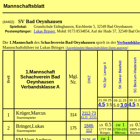
Mannschaftsblatt
SV Bad Oeynhausen
(64402)
Grundschule Eidinghausen, Kirchbreite 5, 32549 Bad Oeynhausen
Spiellokal:
Lukas Bringer
, Mobil: 0173 8534854, Auf der Hude 57, 32549 Bad O
Postempfänger:
Die
1.Mannschaft
des
Schachverein Bad Oeynhausen
spielt in der
Verbandsklas
Mannschaftsführer ist Lukas Bringer.
[Ausgeblendete Mannschaftsführer-Daten anzeigen]
1.Mannschaft
Mgl.
Schachverein Bad
Oeynhausen
Nr.
Verbandsklasse A
21.09.25
30.11.
09.11.25
4.5
4.5
:3.5
3.0
:3
5.0:
Krüger,Marcus
2112-73
1
314
ELO: 2231
Stammspieler
0.5
1
0.
Bringer,Lukas
1848-
1S
1W
1S
2
175
1777-58
1733-101
1985-3
112
Stammspieler
Bürger,
Milonas
Bücker
1
FM Vogt,Andreas
2W