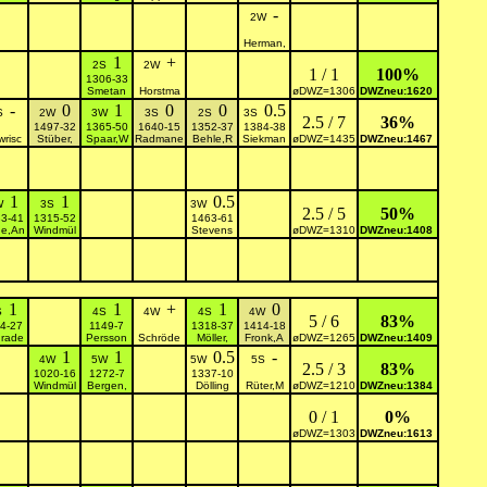
-
2W
Herman,
1
+
2S
2W
1 / 1
100%
1306-33
Smetan
Horstma
øDWZ=1306
DWZneu:1620
-
0
1
0
0
0.5
S
2W
3W
3S
2S
3S
2.5 / 7
36%
1497-32
1365-50
1640-15
1352-37
1384-38
risc
Stüber,
Spaar,W
Radmane
Behle,R
Siekman
øDWZ=1435
DWZneu:1467
1
1
0.5
W
3S
3W
2.5 / 5
50%
3-41
1315-52
1463-61
e,An
Windmül
Stevens
øDWZ=1310
DWZneu:1408
1
1
+
1
0
S
4S
4W
4S
4W
5 / 6
83%
4-27
1149-7
1318-37
1414-18
rade
Persson
Schröde
Möller,
Fronk,A
øDWZ=1265
DWZneu:1409
1
1
0.5
-
4W
5W
5W
5S
2.5 / 3
83%
1020-16
1272-7
1337-10
Windmül
Bergen,
Dölling
Rüter,M
øDWZ=1210
DWZneu:1384
0 / 1
0%
øDWZ=1303
DWZneu:1613