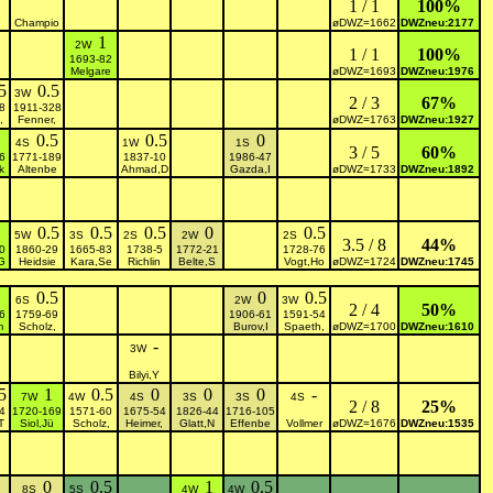
1 / 1
100%
Champio
øDWZ=1662
DWZneu:2177
1
2W
1 / 1
100%
1693-82
Melgare
øDWZ=1693
DWZneu:1976
5
0.5
3W
2 / 3
67%
8
1911-328
,
Fenner,
øDWZ=1763
DWZneu:1927
0.5
0.5
0
4S
1W
1S
3 / 5
60%
6
1771-189
1837-10
1986-47
k
Altenbe
Ahmad,D
Gazda,I
øDWZ=1733
DWZneu:1892
0.5
0.5
0.5
0
0.5
5W
3S
2S
2W
2S
3.5 / 8
44%
0
1860-29
1665-83
1738-5
1772-21
1728-76
G
Heidsie
Kara,Se
Richlin
Belte,S
Vogt,Ho
øDWZ=1724
DWZneu:1745
0.5
0
0.5
6S
2W
3W
2 / 4
50%
6
1759-69
1906-61
1591-54
m
Scholz,
Burov,I
Spaeth,
øDWZ=1700
DWZneu:1610
-
3W
Bilyi,Y
5
1
0.5
0
0
0
-
7W
4W
4S
3S
3S
4S
2 / 8
25%
4
1720-169
1571-60
1675-54
1826-44
1716-105
T
Siol,Jü
Scholz,
Heimer,
Glatt,N
Effenbe
Vollmer
øDWZ=1676
DWZneu:1535
0
0.5
1
0.5
8S
5S
4W
4W