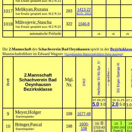
hat Ersatz gespielt aus: M.2 R.13
Melikyan,Ruzana
1413-22
1017
283
ELO: 1611
hat Ersatz gespielt aus: M.2 R.14
Milivojevic,Stascha
1018
322
1046-8
hat Ersatz gespielt aus: M.2 R.22
automatische Prüfzeile:
ok
ok
ok
Die
2.Mannschaft
des
Schachverein Bad Oeynhausen
spielt in der
Bezirksklass
Mannschaftsführer ist Edward Wagner.
[Ausgeblendete Mannschaftsführer-Daten anzeigen]
2.Mannschaft
Mgl.
Schachverein Bad
Oeynhausen
Nr.
Bezirksklasse
07.09.25
16.11.25
07.
5.0
2.0
:3.0
:5.0
3.0
Meyer,Holger
9
108
1677-48
Stammspieler
0
1
Bringer,Pascal
1600-
1S
1S
1
10
198
1722-43
1385-260
151
108
Stammspieler
Luckey,
Farel,E
Kur