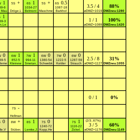
1
+
1
+
0.5
W
5S
6S
5S
6S
3.5 / 4
88%
39-6
1034-27
1087-18
 Mau
Dröge,L
Belmont
Maschme
Barkhol
øDWZ=1019
DWZneu:1280
1
S
1 / 1
100%
89-3
n,Le
øDWZ=1089
DWZneu:1420
0
1
1
0
0
0
W
6W
7W
6W
7W
6W
2.5 / 8
31%
39-5
852-5
994-11
1380-54
1222-5
1287-59
deme
Kleinew
Smetan,
Schwebk
Kettler
Strauch
øDWZ=1127
DWZneu:1055
0 / 1
0%
-
7S
Hellman
0
+
1
0
1
(2/3..67%)
S
8W
8S
7S
7S
3 / 5
60%
1240-72
1116-22
le,V
Stüber,
Lemke,J
Kopp,He
Zickel,
øDWZ=1176
DWZneu:1149