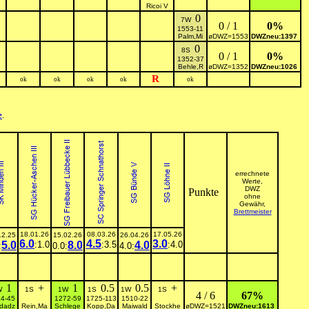
Ricoi V
0
7W
0 / 1
0%
1553-11
Palm,Mi
øDWZ=1553
DWZneu:1397
0
8S
0 / 1
0%
1352-37
Behle,R
øDWZ=1352
DWZneu:1026
R
ok
ok
ok
ok
ok
e
.
errechnete
Werte,
DWZ
Punkte
ohne
Gewähr,
Brettmeister
18.01.26
08.03.26
17.05.26
12.25
15.02.26
26.04.26
6.0
4.5
3.0
5.0
:1.0
8.0
:3.5
4.0
:4.0
:
0.0:
4.0:
1
+
1
0.5
0.5
+
W
1S
1W
1S
1W
1S
4 / 6
67%
4-45
1272-59
1725-113
1510-22
dadz
Rein,Ma
Schlege
Kopp,Da
Maiwald
Stockhe
øDWZ=1521
DWZneu:1613