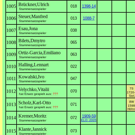
Brückner,Ulrich
1005
018
1398-14
Stammersatzspieler
Steuer,Manfred
1006
013
1088-7
Stammersatzspieler
Esau,Jona
1007
038
Stammersatzspieler
Bilets,Dmytro
1008
065
Stammersatzspieler
Ortiz-Garcia,Emiliano
1009
063
Stammersatzspieler
Halling,Lennart
1010
022
Stammersatzspieler
Kowalski,Ivo
1011
047
Stammersatzspieler
Velychko,Vitalii
7
1012
070
1720
hat Ersatz gespielt aus:
???
Siol
Scholz,Karl-Otto
8
1013
071
1598
hat Ersatz gespielt aus:
???
Höhn
Kremer,Moritz
1909-59
1014
072
ELO: 2005
Stammersatzspieler
Klante,Jannick
1015
073
Stammersatzspieler