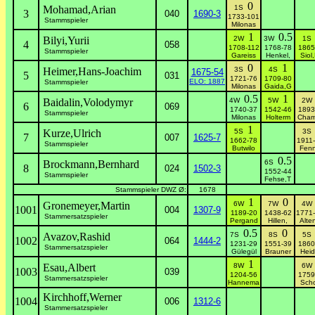
0
Mohamad,Arian
1S
3
040
1690-3
1733-101
Stammspieler
Milonas
1
0.5
Bilyi,Yurii
2W
3W
1
4
058
1708-112
1768-78
1865
Stammspieler
Gareiss
Henkel,
Siol
0
1
Heimer,Hans-Joachim
3S
4S
1675-54
5
031
1721-76
1709-80
ELO: 1887
Stammspieler
Milonas
Gaida,G
0.5
1
Baidalin,Volodymyr
4W
5W
2
6
069
1740-37
1542-46
1893
Stammspieler
Milonas
Holterm
Cham
1
Kurze,Ulrich
5S
3
7
007
1625-7
1662-78
1911
Stammspieler
Butwilo
Fenn
0.5
Brockmann,Bernhard
6S
8
024
1502-3
1552-44
Stammspieler
Fehse,T
Stammspieler DWZ Ø:
1678
1
0
Gronemeyer,Martin
6W
7W
4
1001
004
1307-9
1189-20
1438-62
1771
Stammersatzspieler
Pergand
Hillen,
Alte
0.5
0
Avazov,Rashid
7S
8S
5
1002
064
1444-2
1231-29
1551-39
1860
Stammersatzspieler
Gülegül
Brauner
Heid
1
Esau,Albert
8W
6
1003
039
1204-56
1759
Stammersatzspieler
Hannema
Scho
Kirchhoff,Werner
1004
006
1312-6
Stammersatzspieler