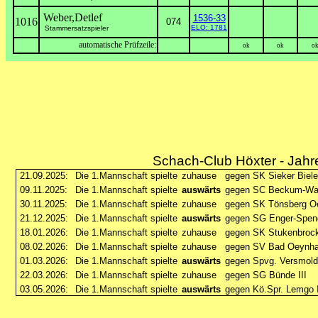
Weber,Detlef
1536-33
1016
074
ELO: 1781
Stammersatzspieler
automatische Prüfzeile:
ok
ok
o
Schach-Club Höxter - Jahr
21.09.2025:
Die 1.Mannschaft spielte
zuhause
gegen SK Sieker Biele
09.11.2025:
Die 1.Mannschaft spielte
auswärts
gegen SC Beckum-Wa
30.11.2025:
Die 1.Mannschaft spielte
zuhause
gegen SK Tönsberg Oe
21.12.2025:
Die 1.Mannschaft spielte
auswärts
gegen SG Enger-Speng
18.01.2026:
Die 1.Mannschaft spielte
zuhause
gegen SK Stukenbroc
08.02.2026:
Die 1.Mannschaft spielte
zuhause
gegen SV Bad Oeynh
01.03.2026:
Die 1.Mannschaft spielte
auswärts
gegen Spvg. Versmold
22.03.2026:
Die 1.Mannschaft spielte
zuhause
gegen SG Bünde III
03.05.2026:
Die 1.Mannschaft spielte
auswärts
gegen Kö.Spr. Lemgo I