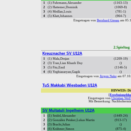
1
(1) Fuhrmann,Alexander
(1163-13)
2
(2) Hattemer,Dominik
(1069-8)
3
(4) Meillan,Louis
(781-1)
4
(5) Klatt,Johannes
(964-7)
Eingetragen von
Bernhard Giesau
am 05.1
2.Spiel
Kreuznacher SV U12A
1
(1) Mala,Desjan
(1209-19)
2
(3) Tran,Lian Khanh Duy
()
3
(5) Fitz,Emil
(1146-5)
4
(6) Yeghiazaryan,Gagik
()
Eingetragen von
Jürgen Nake
am 07.10.
TuS Makkabi Wiesbaden U12A
HINWEIS: Die
[
Ergebnismeldun
Eingetragen von
Christian Wolf
Mit Bemerkung: Nachholtermin
SV Multatuli Ingelheim U12A
1
(1) Seidel,Alexander
(1449-24)
2
(2) González Peisker,Lukas Martin
(913-17)
3
(3) Bracht,Julian
()
4
(6) Krähmer,Simon
(875-4)