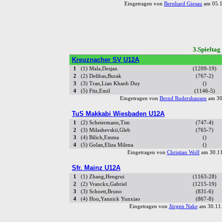
Eingetragen von
Bernhard Giesau
am 05.1
3.Spiel
Kreuznacher SV U12A
1
(1) Mala,Desjan
(1209-19)
2
(2) Delibas,Burak
(767-2)
3
(3) Tran,Lian Khanh Duy
()
4
(5) Fitz,Emil
(1146-5)
Eingetragen von
Bernd Rudershausen
am 30
TuS Makkabi Wiesbaden U12A
1
(2) Scheiermann,Tim
(747-4)
2
(3) Milashevskii,Gleb
(765-7)
3
(4) Bilich,Emma
()
4
(5) Golan,Eliza Milena
()
Eingetragen von
Christian Wolf
am 30.11
Sfr. Mainz U12A
1
(1) Zhang,Hengrui
(1163-28)
2
(2) Vranckx,Gabriel
(1215-19)
3
(3) Schoett,Bruno
(831-6)
4
(4) Hou,Yannick Yunxiao
(867-8)
Eingetragen von
Jürgen Nake
am 30.11.