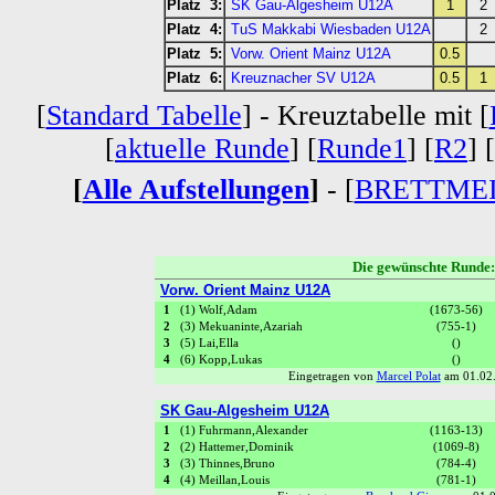
Platz 3:
SK Gau-Algesheim U12A
1
2
Platz 4:
TuS Makkabi Wiesbaden U12A
2
Platz 5:
Vorw. Orient Mainz U12A
0.5
Platz 6:
Kreuznacher SV U12A
0.5
1
[
Standard Tabelle
] - Kreuztabelle mit [
[
aktuelle Runde
] [
Runde1
] [
R2
] [
[
Alle Aufstellungen
]
- [
BRETTME
Die gewünschte Run
Vorw. Orient Mainz U12A
1
(1) Wolf,Adam
(1673-56)
2
(3) Mekuaninte,Azariah
(755-1)
3
(5) Lai,Ella
()
4
(6) Kopp,Lukas
()
Eingetragen von
Marcel Polat
am 01.02.
SK Gau-Algesheim U12A
1
(1) Fuhrmann,Alexander
(1163-13)
2
(2) Hattemer,Dominik
(1069-8)
3
(3) Thinnes,Bruno
(784-4)
4
(4) Meillan,Louis
(781-1)