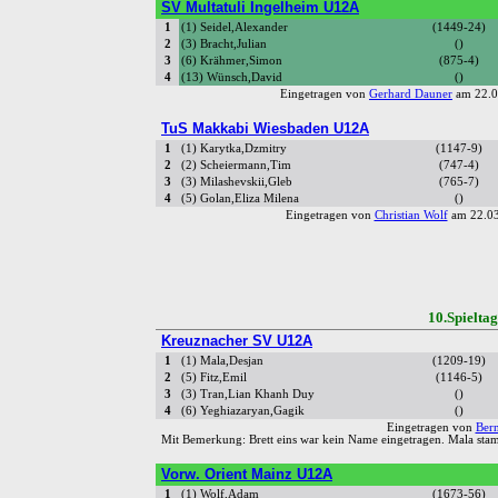
SV Multatuli Ingelheim U12A
1
(1) Seidel,Alexander
(1449-24)
2
(3) Bracht,Julian
()
3
(6) Krähmer,Simon
(875-4)
4
(13) Wünsch,David
()
Eingetragen von
Gerhard Dauner
am 22.0
TuS Makkabi Wiesbaden U12A
1
(1) Karytka,Dzmitry
(1147-9)
2
(2) Scheiermann,Tim
(747-4)
3
(3) Milashevskii,Gleb
(765-7)
4
(5) Golan,Eliza Milena
()
Eingetragen von
Christian Wolf
am 22.03
10.Spiel
Kreuznacher SV U12A
1
(1) Mala,Desjan
(1209-19)
2
(5) Fitz,Emil
(1146-5)
3
(3) Tran,Lian Khanh Duy
()
4
(6) Yeghiazaryan,Gagik
()
Eingetragen von
Ber
Mit Bemerkung: Brett eins war kein Name eingetragen. Mala stamm
Vorw. Orient Mainz U12A
1
(1) Wolf,Adam
(1673-56)