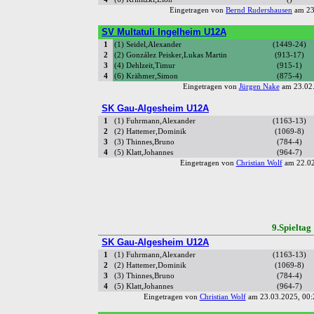
Eingetragen von
Bernd Rudershausen
am 23
SV Multatuli Ingelheim U12A
1
(1) Seidel,Alexander
(1449-24)
2
(2) González Peisker,Lukas Martin
(913-17)
3
(4) Dehlzeit,Timur
(915-1)
4
(6) Krähmer,Simon
(875-4)
Eingetragen von
Jürgen Nake
am 23.02.
SK Gau-Algesheim U12A
1
(1) Fuhrmann,Alexander
(1163-13)
2
(2) Hattemer,Dominik
(1069-8)
3
(3) Thinnes,Bruno
(784-4)
4
(5) Klatt,Johannes
(964-7)
Eingetragen von
Christian Wolf
am 22.02
9.Spiel
SK Gau-Algesheim U12A
1
(1) Fuhrmann,Alexander
(1163-13)
2
(2) Hattemer,Dominik
(1069-8)
3
(3) Thinnes,Bruno
(784-4)
4
(5) Klatt,Johannes
(964-7)
Eingetragen von
Christian Wolf
am 23.03.2025, 00