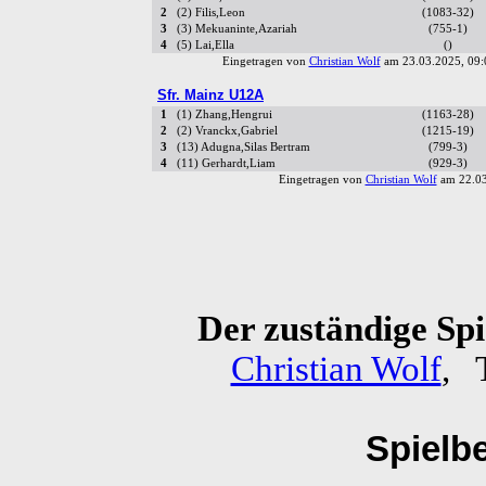
2
(2) Filis,Leon
(1083-32)
3
(3) Mekuaninte,Azariah
(755-1)
4
(5) Lai,Ella
()
Eingetragen von
Christian Wolf
am 23.03.2025, 09
Sfr. Mainz U12A
1
(1) Zhang,Hengrui
(1163-28)
2
(2) Vranckx,Gabriel
(1215-19)
3
(13) Adugna,Silas Bertram
(799-3)
4
(11) Gerhardt,Liam
(929-3)
Eingetragen von
Christian Wolf
am 22.03
Der zuständige Spie
Christian Wolf
, 
Spielb