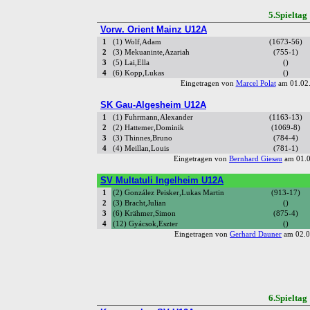
5.Spiel
Vorw. Orient Mainz U12A
1
(1) Wolf,Adam
(1673-56)
2
(3) Mekuaninte,Azariah
(755-1)
3
(5) Lai,Ella
()
4
(6) Kopp,Lukas
()
Eingetragen von
Marcel Polat
am 01.02.
SK Gau-Algesheim U12A
1
(1) Fuhrmann,Alexander
(1163-13)
2
(2) Hattemer,Dominik
(1069-8)
3
(3) Thinnes,Bruno
(784-4)
4
(4) Meillan,Louis
(781-1)
Eingetragen von
Bernhard Giesau
am 01.0
SV Multatuli Ingelheim U12A
1
(2) González Peisker,Lukas Martin
(913-17)
2
(3) Bracht,Julian
()
3
(6) Krähmer,Simon
(875-4)
4
(12) Gyácsok,Eszter
()
Eingetragen von
Gerhard Dauner
am 02.0
6.Spiel