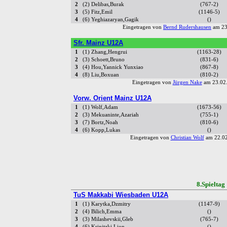
2
(2) Delibas,Burak
(767-2)
3
(5) Fitz,Emil
(1146-5)
4
(6) Yeghiazaryan,Gagik
()
Eingetragen von
Bernd Rudershausen
am 23
Sfr. Mainz U12A
1
(1) Zhang,Hengrui
(1163-28)
2
(3) Schoett,Bruno
(831-6)
3
(4) Hou,Yannick Yunxiao
(867-8)
4
(8) Liu,Boxuan
(810-2)
Eingetragen von
Jürgen Nake
am 23.02.
Vorw. Orient Mainz U12A
1
(1) Wolf,Adam
(1673-56)
2
(3) Mekuaninte,Azariah
(755-1)
3
(7) Bortz,Noah
(810-6)
4
(6) Kopp,Lukas
()
Eingetragen von
Christian Wolf
am 22.02
8.Spiel
TuS Makkabi Wiesbaden U12A
1
(1) Karytka,Dzmitry
(1147-9)
2
(4) Bilich,Emma
()
3
(3) Milashevskii,Gleb
(765-7)
4
(6) Krinitzki,Lion
()