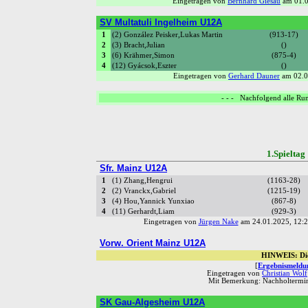
Eingetragen von
Bernhard Giesau
am 01.0
SV Multatuli Ingelheim U12A
1
(2) González Peisker,Lukas Martin
(913-17)
2
(3) Bracht,Julian
()
3
(6) Krähmer,Simon
(875-4)
4
(12) Gyácsok,Eszter
()
Eingetragen von
Gerhard Dauner
am 02.0
- - - Nachfolgend alle Run
1.Spiel
Sfr. Mainz U12A
1
(1) Zhang,Hengrui
(1163-28)
2
(2) Vranckx,Gabriel
(1215-19)
3
(4) Hou,Yannick Yunxiao
(867-8)
4
(11) Gerhardt,Liam
(929-3)
Eingetragen von
Jürgen Nake
am 24.01.2025, 12:
Vorw. Orient Mainz U12A
HINWEIS: Die
[
Ergebnismeldun
Eingetragen von
Christian Wolf
Mit Bemerkung: Nachholtermin
SK Gau-Algesheim U12A