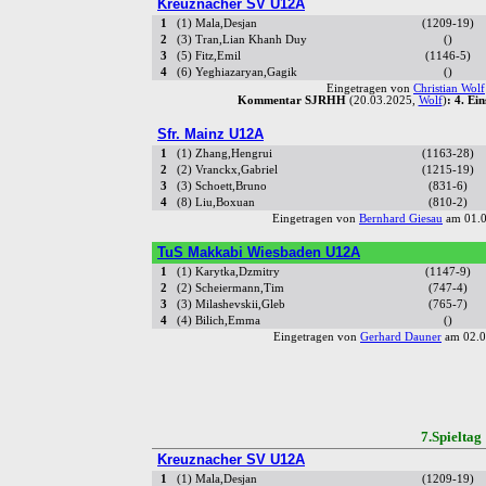
Kreuznacher SV U12A
1
(1) Mala,Desjan
(1209-19)
2
(3) Tran,Lian Khanh Duy
()
3
(5) Fitz,Emil
(1146-5)
4
(6) Yeghiazaryan,Gagik
()
Eingetragen von
Christian Wolf
Kommentar SJRHH
(20.03.2025,
Wolf
)
: 4. Ei
Sfr. Mainz U12A
1
(1) Zhang,Hengrui
(1163-28)
2
(2) Vranckx,Gabriel
(1215-19)
3
(3) Schoett,Bruno
(831-6)
4
(8) Liu,Boxuan
(810-2)
Eingetragen von
Bernhard Giesau
am 01.0
TuS Makkabi Wiesbaden U12A
1
(1) Karytka,Dzmitry
(1147-9)
2
(2) Scheiermann,Tim
(747-4)
3
(3) Milashevskii,Gleb
(765-7)
4
(4) Bilich,Emma
()
Eingetragen von
Gerhard Dauner
am 02.0
7.Spiel
Kreuznacher SV U12A
1
(1) Mala,Desjan
(1209-19)