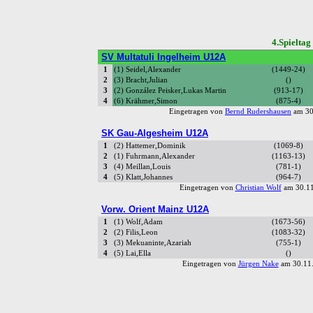
4.Spiel
SV Multatuli Ingelheim U12A
1
(1) Seidel,Alexander
(1449-24)
2
(3) Bracht,Julian
()
3
(2) González Peisker,Lukas Martin
(913-17)
4
(6) Krähmer,Simon
(875-4)
Eingetragen von
Bernd Rudershausen
am 30
SK Gau-Algesheim U12A
1
(2) Hattemer,Dominik
(1069-8)
2
(1) Fuhrmann,Alexander
(1163-13)
3
(4) Meillan,Louis
(781-1)
4
(5) Klatt,Johannes
(964-7)
Eingetragen von
Christian Wolf
am 30.11
Vorw. Orient Mainz U12A
1
(1) Wolf,Adam
(1673-56)
2
(2) Filis,Leon
(1083-32)
3
(3) Mekuaninte,Azariah
(755-1)
4
(5) Lai,Ella
()
Eingetragen von
Jürgen Nake
am 30.11.