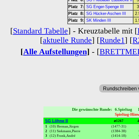
Platz 7:
SG Enger-Spenge III
3
Platz 8:
SG Hücker-Aschen III
2.
Platz 9:
SK Minden III
1.
[
Standard Tabelle
] - Kreuztabelle mit [
[
aktuelle Runde
] [
Runde1
] [
R
[
Alle Aufstellungen
]
- [
BRETTME
Rundschreiben 
Die gewünschte Runde: 6.Spieltag 
Spieltag-Hinw
SG Löhne II
4
⌀1267
1
(10) Herman,Jürgen
(1477-31)
2
(11) Siekmann,Pierre
(1384-38)
3
(12) Fronk,André
(1414-18)