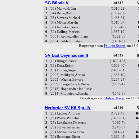
SG Bünde V
5
⌀1337
1
(33) Maiwald,Tim
(1510-22)
2
(34) Behle,Robin
(1352-37)
3
(35) Stevens,Michael
(1463-61)
4
(37) Möller,Marvin
(1318-37)
5
(38) Krömker,Niels
(1396-46)
6
(39) Dölling,Markus
(1337-10)
7
(5001) Kettler,Julien Liam
(1222-5)
8
(5004) Behle,Christian
(1101-8)
Eingetragen von
Phillipp Spaeth
am 18.0
SV Bad Oeynhausen II
6
⌀1335
1
(10) Bringer,Pascal
(1600-108)
2
(13) Kosa,Robin
(1536-40)
3
(15) Florian,Jürgen
(1436-61)
4
(2002) Melikyan,Arman
(1368-19)
5
(2005) Wagner,Edward
(1267-24)
6
(2009) Langenbruch,Dieter
(1093-1)
7
(2013) Hoppstädter,Jan Lasse
8
(2014) Milivojevic,Stascha
(1046-8)
Eingetragen von
Holger Meyer
am 18.01
Herforder SV Kö.Spr. IV
5
⌀1210
1
(25) Luckey,Andreas
(1722-43)
R
2
(26) Wiebe,Wilhelm
(1406-61)
R
3
(27) Langkamp,Domenic
(1269-7)
4
(28) Stüwe,Sebastian
(1243-5)
5
(29) Michailow,Kamran
(814-2)
R
6
(30) Bartmann,Dieter
(1069-42)
R