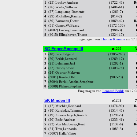
1
(25) Luckey,Andreas
(1722-43)
R
2
(26) Wiebe,Wilhelm
(1406-61)
3
(27) Langkamp,Domenic
(1269-7)
4
(29) Michailow,Kamran
(814-2)
5
(30) Bartmann,Dieter
(1069-42)
R
6
(31) Comes,Wolfgang
(1172-136)
7
(4002) Luckey,Leonhard
(988-3)
8
(4015) Ellinghoven,Tristan
(1324-17)
Eingetragen von
Thomas Klemme
am 17.0
SG Enger-Spenge III
3
⌀1229
1
(18) Farel,Edgard
(1385-260)
2
(20) Berlik,Lennard
(1269-17)
3
(21) Lehmann,Juri
(1282-1)
4
(22) Harlos,Edwin
(1303-78)
5
(24) Oportor,Maksym
6
(3001) Kenter,Olaf
(907-23)
7
(3004) Berlik,Amalia Seraphine
8
(3008) Pleines,Stephan
Eingetragen von
Lennard Berlik
am 17.0
SK Minden III
7
⌀1282
1
(17) Mischke,Reinhard
(1476-90)
R
2
(18) Kurdadze,Teimuraz
(1514-45)
3
(19) Kowrischnych,Anatoli
(1296-5)
4
(20) Bode,Andreas
(1233-41)
5
(23) Von Maubeuge,Kent
(1139-6)
R
6
(24) Tran,Leonardo
(1089-3)
7
(3007) Halle,Viktor