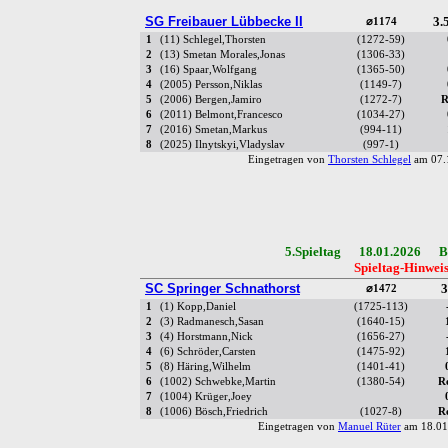
SG Freibauer Lübbecke II
3.5
⌀1174
1
(11) Schlegel,Thorsten
(1272-59)
2
(13) Smetan Morales,Jonas
(1306-33)
3
(16) Spaar,Wolfgang
(1365-50)
4
(2005) Persson,Niklas
(1149-7)
5
(2006) Bergen,Jamiro
(1272-7)
R
6
(2011) Belmont,Francesco
(1034-27)
7
(2016) Smetan,Markus
(994-11)
8
(2025) Ilnytskyi,Vladyslav
(997-1)
Eingetragen von
Thorsten Schlegel
am 07.
5.Spieltag 18.01.2026 Be
Spieltag-Hinweis
SC Springer Schnathorst
3
⌀1472
1
(1) Kopp,Daniel
(1725-113)
2
(3) Radmanesch,Sasan
(1640-15)
3
(4) Horstmann,Nick
(1656-27)
4
(6) Schröder,Carsten
(1475-92)
5
(8) Häring,Wilhelm
(1401-41)
6
(1002) Schwebke,Martin
(1380-54)
R
7
(1004) Krüger,Joey
8
(1006) Bösch,Friedrich
(1027-8)
R
Eingetragen von
Manuel Rüter
am 18.01