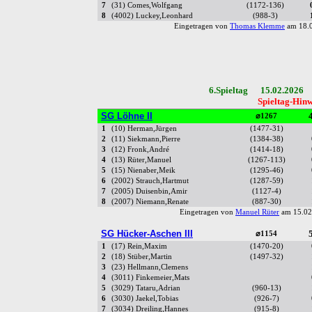
7
(31) Comes,Wolfgang
(1172-136)
8
(4002) Luckey,Leonhard
(988-3)
Eingetragen von
Thomas Klemme
am 18.0
6.Spieltag 15.02.2026 
Spieltag-Hinw
SG Löhne II
4
⌀1267
1
(10) Herman,Jürgen
(1477-31)
2
(11) Siekmann,Pierre
(1384-38)
3
(12) Fronk,André
(1414-18)
4
(13) Rüter,Manuel
(1267-113)
5
(15) Nienaber,Meik
(1295-46)
6
(2002) Strauch,Hartmut
(1287-59)
7
(2005) Duisenbin,Amir
(1127-4)
8
(2007) Niemann,Renate
(887-30)
Eingetragen von
Manuel Rüter
am 15.02
SG Hücker-Aschen III
5
⌀1154
1
(17) Rein,Maxim
(1470-20)
2
(18) Stüber,Martin
(1497-32)
3
(23) Hellmann,Clemens
4
(3011) Finkemeier,Mats
5
(3029) Tataru,Adrian
(960-13)
6
(3030) Jaekel,Tobias
(926-7)
7
(3034) Dreiling,Hannes
(915-8)