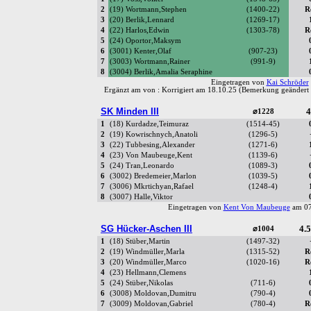
2
(19) Wortmann,Stephen
(1400-22)
R
3
(20) Berlik,Lennard
(1269-17)
4
(22) Harlos,Edwin
(1303-78)
R
5
(24) Oportor,Maksym
6
(3001) Kenter,Olaf
(907-23)
7
(3003) Wortmann,Rainer
(991-9)
8
(3004) Berlik,Amalia Seraphine
Eingetragen von
Kai Schröder
Ergänzt am von
: Korrigiert am 18.10.25 (Bemerkung geändert
SK Minden III
4
⌀1228
1
(18) Kurdadze,Teimuraz
(1514-45)
2
(19) Kowrischnych,Anatoli
(1296-5)
3
(22) Tubbesing,Alexander
(1271-6)
4
(23) Von Maubeuge,Kent
(1139-6)
5
(24) Tran,Leonardo
(1089-3)
6
(3002) Bredemeier,Marlon
(1039-5)
7
(3006) Mkrtichyan,Rafael
(1248-4)
8
(3007) Halle,Viktor
Eingetragen von
Kent Von Maubeuge
am 07
SG Hücker-Aschen III
4.5
⌀1004
1
(18) Stüber,Martin
(1497-32)
2
(19) Windmüller,Marla
(1315-52)
R
3
(20) Windmüller,Marco
(1020-16)
R
4
(23) Hellmann,Clemens
5
(24) Stüber,Nikolas
(711-6)
6
(3008) Moldovan,Dumitru
(790-4)
7
(3009) Moldovan,Gabriel
(780-4)
R