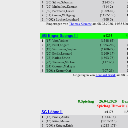
4
(28) Stüwe,Sebastian
(1243-5)
5
(29) Michailow,Kamran
(814-2)
6
(30) Bartmann,Dieter
(1069-42)
7
(31) Comes,Wolfgang
(1172-136)
8
(4002) Luckey,Leonhard
(988-3)
Eingetragen von
Thomas Klemme
am 08.03.2026, 14:58 U
SG Enger-Spenge III
4
⌀1284
1
(17) Voss,Volker
(1548-65)
2
(18) Farel,Edgard
(1385-260)
3
(19) Wortmann,Stephen
(1400-22)
4
(20) Berlik,Lennard
(1269-17)
5
(22) Harlos,Edwin
(1303-78)
6
(23) Tiemann,Michael
(1173-9)
7
(24) Oportor,Maksym
8
(3001) Kenter,Olaf
(907-23)
Eingetragen von
Lennard Berlik
am 08.0
8.Spieltag 26.04.2026 Bezi
Spieltag-Hinweis:
(
SG Löhne II
1.
⌀1178
1
(12) Fronk,André
(1414-18)
2
(13) Rüter,Manuel
(1267-113)
3
(2001) Krüger,Erich
(1213-171)