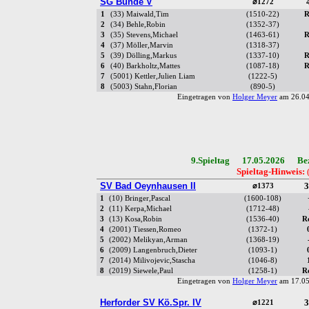
SG Bünde V
⌀1272
1
(33) Maiwald,Tim
(1510-22)
R
2
(34) Behle,Robin
(1352-37)
3
(35) Stevens,Michael
(1463-61)
R
4
(37) Möller,Marvin
(1318-37)
5
(39) Dölling,Markus
(1337-10)
R
6
(40) Barkholtz,Mattes
(1087-18)
R
7
(5001) Kettler,Julien Liam
(1222-5)
8
(5003) Stahn,Florian
(890-5)
Eingetragen von
Holger Meyer
am 26.04
9.Spieltag 17.05.2026 Bezi
Spieltag-Hinweis:
(
SV Bad Oeynhausen II
3
⌀1373
1
(10) Bringer,Pascal
(1600-108)
2
(11) Kerpa,Michael
(1712-48)
3
(13) Kosa,Robin
(1536-40)
R
4
(2001) Tiessen,Romeo
(1372-1)
5
(2002) Melikyan,Arman
(1368-19)
6
(2009) Langenbruch,Dieter
(1093-1)
7
(2014) Milivojevic,Stascha
(1046-8)
8
(2019) Siewele,Paul
(1258-1)
R
Eingetragen von
Holger Meyer
am 17.05
Herforder SV Kö.Spr. IV
3
⌀1221