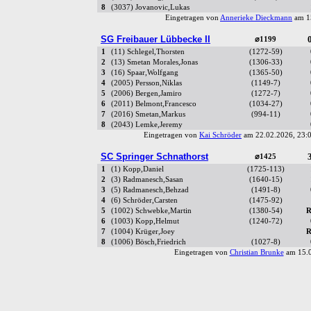
8
(3037) Jovanovic,Lukas
Eingetragen von
Annerieke Dieckmann
am 1
SG Freibauer Lübbecke II
0
⌀1199
1
(11) Schlegel,Thorsten
(1272-59)
2
(13) Smetan Morales,Jonas
(1306-33)
3
(16) Spaar,Wolfgang
(1365-50)
4
(2005) Persson,Niklas
(1149-7)
5
(2006) Bergen,Jamiro
(1272-7)
6
(2011) Belmont,Francesco
(1034-27)
7
(2016) Smetan,Markus
(994-11)
8
(2043) Lemke,Jeremy
Eingetragen von
Kai Schröder
am 22.02.2026, 23:
SC Springer Schnathorst
3
⌀1425
1
(1) Kopp,Daniel
(1725-113)
2
(3) Radmanesch,Sasan
(1640-15)
3
(5) Radmanesch,Behzad
(1491-8)
4
(6) Schröder,Carsten
(1475-92)
5
(1002) Schwebke,Martin
(1380-54)
R
6
(1003) Kopp,Helmut
(1240-72)
7
(1004) Krüger,Joey
R
8
(1006) Bösch,Friedrich
(1027-8)
Eingetragen von
Christian Brunke
am 15.0