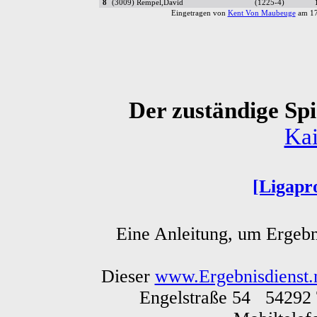
8
(3009) Rempel,David
(1225-4)
Eingetragen von
Kent Von Maubeuge
am 17
Der zuständige Spie
Kai
[Ligapr
Eine Anleitung, um Ergebn
Dieser
www.Ergebnisdienst.
Engelstraße 54 54292 