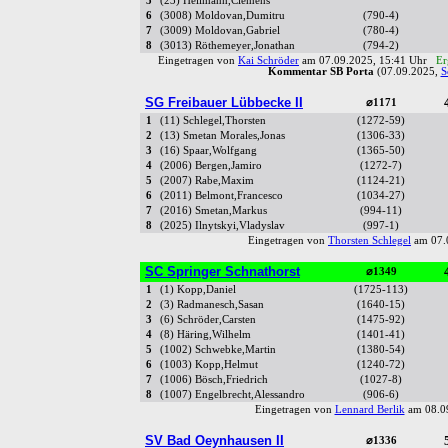
5
(23) Hellmann,Clemens
6
(3008) Moldovan,Dumitru
(790-4)
7
(3009) Moldovan,Gabriel
(780-4)
8
(3013) Röthemeyer,Jonathan
(794-2)
Eingetragen von
Kai Schröder
am 07.09.2025, 15:41 Uhr
Er
Kommentar SB Porta
(07.09.2025,
S
SG Freibauer Lübbecke II
⌀1171
1
(11) Schlegel,Thorsten
(1272-59)
2
(13) Smetan Morales,Jonas
(1306-33)
3
(16) Spaar,Wolfgang
(1365-50)
4
(2006) Bergen,Jamiro
(1272-7)
5
(2007) Rabe,Maxim
(1124-21)
6
(2011) Belmont,Francesco
(1034-27)
7
(2016) Smetan,Markus
(994-11)
8
(2025) Ilnytskyi,Vladyslav
(997-1)
Eingetragen von
Thorsten Schlegel
am 07.
SC Springer Schnathorst
⌀1349
1
(1) Kopp,Daniel
(1725-113)
2
(3) Radmanesch,Sasan
(1640-15)
3
(6) Schröder,Carsten
(1475-92)
4
(8) Häring,Wilhelm
(1401-41)
5
(1002) Schwebke,Martin
(1380-54)
6
(1003) Kopp,Helmut
(1240-72)
7
(1006) Bösch,Friedrich
(1027-8)
8
(1007) Engelbrecht,Alessandro
(906-6)
Eingetragen von
Lennard Berlik
am 08.0
SV Bad Oeynhausen II
⌀1336