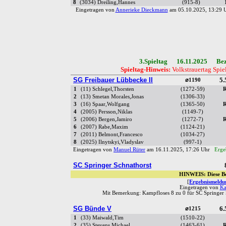
8
(3034) Dreiling,Hannes
(915-8)
Eingetragen von
Annerieke Dieckmann
am 05.10.2025, 13:29
3.Spieltag 16.11.2025 Bezi
Spieltag-Hinweis:
Volkstrauertag Spiel
SG Freibauer Lübbecke II
5.
⌀1190
1
(11) Schlegel,Thorsten
(1272-59)
R
2
(13) Smetan Morales,Jonas
(1306-33)
3
(16) Spaar,Wolfgang
(1365-50)
R
4
(2005) Persson,Niklas
(1149-7)
5
(2006) Bergen,Jamiro
(1272-7)
R
6
(2007) Rabe,Maxim
(1124-21)
7
(2011) Belmont,Francesco
(1034-27)
8
(2025) Ilnytskyi,Vladyslav
(997-1)
Eingetragen von
Manuel Rüter
am 16.11.2025, 17:26 Uhr
Erge
SC Springer Schnathorst
HINWEIS: Diese Be
[
Ergebnismeldun
Eingetragen von
Ka
Mit Bemerkung: Kampfloses 8 zu 0 für SC Springer 
SG Bünde V
6.
⌀1215
1
(33) Maiwald,Tim
(1510-22)
2
(35) Stevens,Michael
(1463-61)
R