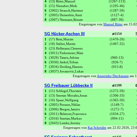
4
(13) Rüter,Manuel
(1267-113)
5
(15) Nienaber,Meik
(1295-46)
6
(2002) Strauch,Hartmut
(1287-59)
7
(2005) Duisenbin,Amir
(1127-4)
8
(2007) Niemann,Renate
(887-30)
Eingetragen von
Manuel Rüter
am 15.02
SG Hücker-Aschen III
5
⌀1154
1
(17) Rein,Maxim
(1470-20)
2
(18) Stüber,Martin
(1497-32)
3
(23) Hellmann,Clemens
4
(3011) Finkemeier,Mats
5
(3029) Tataru,Adrian
(960-13)
6
(3030) Jaekel,Tobias
(926-7)
7
(3034) Dreiling,Hannes
(915-8)
8
(3037) Jovanovic,Lukas
Eingetragen von
Annerieke Dieckmann
am 1
SG Freibauer Lübbecke II
0
⌀1199
1
(11) Schlegel,Thorsten
(1272-59)
2
(13) Smetan Morales,Jonas
(1306-33)
3
(16) Spaar,Wolfgang
(1365-50)
4
(2005) Persson,Niklas
(1149-7)
5
(2006) Bergen,Jamiro
(1272-7)
6
(2011) Belmont,Francesco
(1034-27)
7
(2016) Smetan,Markus
(994-11)
8
(2043) Lemke,Jeremy
Eingetragen von
Kai Schröder
am 22.02.2026, 23: