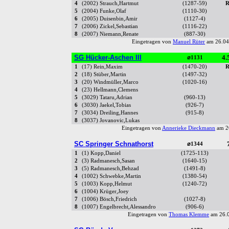
4
(2002) Strauch,Hartmut
(1287-59)
R
5
(2004) Funke,Olaf
(1110-30)
6
(2005) Duisenbin,Amir
(1127-4)
7
(2006) Zickel,Sebastian
(1116-22)
8
(2007) Niemann,Renate
(887-30)
Eingetragen von
Manuel Rüter
am 26.04
SG Hücker-Aschen III
4.
⌀1131
1
(17) Rein,Maxim
(1470-20)
R
2
(18) Stüber,Martin
(1497-32)
3
(20) Windmüller,Marco
(1020-16)
4
(23) Hellmann,Clemens
5
(3029) Tataru,Adrian
(960-13)
6
(3030) Jaekel,Tobias
(926-7)
7
(3034) Dreiling,Hannes
(915-8)
8
(3037) Jovanovic,Lukas
Eingetragen von
Annerieke Dieckmann
am 2
SC Springer Schnathorst
⌀1344
1
(1) Kopp,Daniel
(1725-113)
2
(3) Radmanesch,Sasan
(1640-15)
3
(5) Radmanesch,Behzad
(1491-8)
4
(1002) Schwebke,Martin
(1380-54)
5
(1003) Kopp,Helmut
(1240-72)
6
(1004) Krüger,Joey
7
(1006) Bösch,Friedrich
(1027-8)
8
(1007) Engelbrecht,Alessandro
(906-6)
Eingetragen von
Thomas Klemme
am 26.0