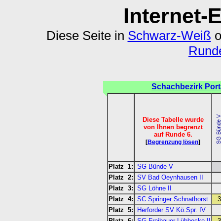
Internet-
Diese Seite in
Schwarz-Weiß
o
Runde
Schachbezirk Port
Diese Tabelle wurde
von Ihnen begrenzt
auf Runde 6.
[
Begrenzung lösen
]
Platz 1:
SG Bünde V
Platz 2:
SV Bad Oeynhausen II
Platz 3:
SG Löhne II
Platz 4:
SC Springer Schnathorst
3
Platz 5:
Herforder SV Kö.Spr. IV
Platz 6:
SG Freibauer Lübbecke II
3