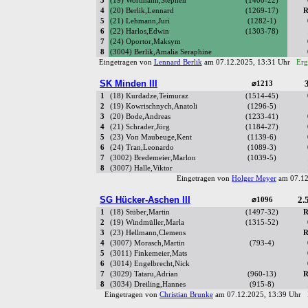
3
(19) Wortmann,Stephen
(1400-22)
4
(20) Berlik,Lennard
(1269-17)
R
5
(21) Lehmann,Juri
(1282-1)
6
(22) Harlos,Edwin
(1303-78)
7
(24) Oportor,Maksym
8
(3004) Berlik,Amalia Seraphine
Eingetragen von
Lennard Berlik
am 07.12.2025, 13:31 Uhr
Erg
SK Minden III
3
⌀1213
1
(18) Kurdadze,Teimuraz
(1514-45)
2
(19) Kowrischnych,Anatoli
(1296-5)
3
(20) Bode,Andreas
(1233-41)
4
(21) Schrader,Jörg
(1184-27)
5
(23) Von Maubeuge,Kent
(1139-6)
6
(24) Tran,Leonardo
(1089-3)
7
(3002) Bredemeier,Marlon
(1039-5)
8
(3007) Halle,Viktor
Eingetragen von
Holger Meyer
am 07.12
SG Hücker-Aschen III
2.5
⌀1096
1
(18) Stüber,Martin
(1497-32)
R
2
(19) Windmüller,Marla
(1315-52)
3
(23) Hellmann,Clemens
R
4
(3007) Morasch,Martin
(793-4)
5
(3011) Finkemeier,Mats
6
(3014) Engelbrecht,Nick
7
(3029) Tataru,Adrian
(960-13)
R
8
(3034) Dreiling,Hannes
(915-8)
Eingetragen von
Christian Brunke
am 07.12.2025, 13:39 Uhr