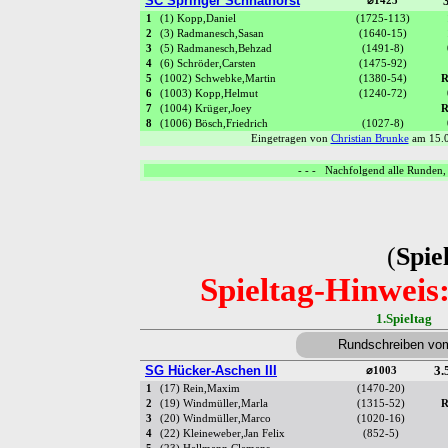
SC Springer Schnathorst
3
⌀1425
1
(1) Kopp,Daniel
(1725-113)
2
(3) Radmanesch,Sasan
(1640-15)
3
(5) Radmanesch,Behzad
(1491-8)
4
(6) Schröder,Carsten
(1475-92)
5
(1002) Schwebke,Martin
(1380-54)
R
6
(1003) Kopp,Helmut
(1240-72)
7
(1004) Krüger,Joey
R
8
(1006) Bösch,Friedrich
(1027-8)
Eingetragen von
Christian Brunke
am 15.0
- - - Nachfolgend alle Runden, 
(
Spiel
Spieltag-Hinweis
1.Spieltag 
Rundschreiben vo
SG Hücker-Aschen III
3.
⌀1003
1
(17) Rein,Maxim
(1470-20)
2
(19) Windmüller,Marla
(1315-52)
R
3
(20) Windmüller,Marco
(1020-16)
4
(22) Kleineweber,Jan Felix
(852-5)