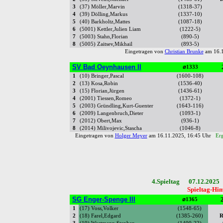
3
(37) Möller,Marvin
(1318-37)
4
(39) Dölling,Markus
(1337-10)
5
(40) Barkholtz,Mattes
(1087-18)
6
(5001) Kettler,Julien Liam
(1222-5)
7
(5003) Stahn,Florian
(890-5)
8
(5005) Zaitsev,Mikhail
(893-5)
Eingetragen von
Christian Brunke
am 16.1
SV Bad Oeynhausen II
⌀1333
1
(10) Bringer,Pascal
(1600-108)
2
(13) Kosa,Robin
(1536-40)
3
(15) Florian,Jürgen
(1436-61)
4
(2001) Tiessen,Romeo
(1372-1)
5
(2003) Gründling,Kurt-Guenter
(1643-116)
6
(2009) Langenbruch,Dieter
(1093-1)
7
(2012) Obert,Max
(936-1)
8
(2014) Milivojevic,Stascha
(1046-8)
Eingetragen von
Holger Meyer
am 16.11.2025, 16:45 Uhr
Erg
4.Spieltag 07.12.2025
Spieltag-Hin
SG Enger-Spenge III
2
⌀1365
1
(17) Voss,Volker
(1548-65)
2
(18) Farel,Edgard
(1385-260)
R