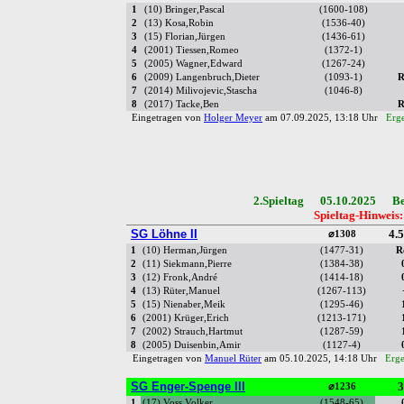
1
(10) Bringer,Pascal
(1600-108)
2
(13) Kosa,Robin
(1536-40)
3
(15) Florian,Jürgen
(1436-61)
4
(2001) Tiessen,Romeo
(1372-1)
5
(2005) Wagner,Edward
(1267-24)
6
(2009) Langenbruch,Dieter
(1093-1)
R
7
(2014) Milivojevic,Stascha
(1046-8)
8
(2017) Tacke,Ben
R
Eingetragen von
Holger Meyer
am 07.09.2025, 13:18 Uhr
Erg
2.Spieltag 05.10.2025 Bez
Spieltag-Hinweis:
SG Löhne II
4.5
⌀1308
1
(10) Herman,Jürgen
(1477-31)
R
2
(11) Siekmann,Pierre
(1384-38)
3
(12) Fronk,André
(1414-18)
4
(13) Rüter,Manuel
(1267-113)
5
(15) Nienaber,Meik
(1295-46)
6
(2001) Krüger,Erich
(1213-171)
7
(2002) Strauch,Hartmut
(1287-59)
8
(2005) Duisenbin,Amir
(1127-4)
Eingetragen von
Manuel Rüter
am 05.10.2025, 14:18 Uhr
Erge
SG Enger-Spenge III
3
⌀1236
1
(17) Voss,Volker
(1548-65)