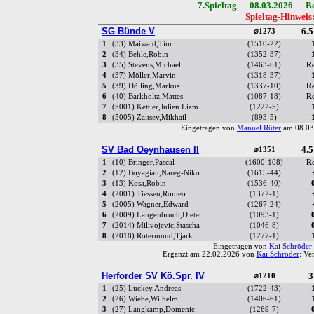
7.Spieltag 08.03.2026 Bez
Spieltag-Hinweis
SG Bünde V
6.5
⌀1273
1
(33) Maiwald,Tim
(1510-22)
2
(34) Behle,Robin
(1352-37)
3
(35) Stevens,Michael
(1463-61)
R
4
(37) Möller,Marvin
(1318-37)
5
(39) Dölling,Markus
(1337-10)
R
6
(40) Barkholtz,Mattes
(1087-18)
R
7
(5001) Kettler,Julien Liam
(1222-5)
8
(5005) Zaitsev,Mikhail
(893-5)
Eingetragen von
Manuel Rüter
am 08.03
SV Bad Oeynhausen II
4.5
⌀1351
1
(10) Bringer,Pascal
(1600-108)
R
2
(12) Boyagian,Nareg-Niko
(1615-44)
3
(13) Kosa,Robin
(1536-40)
4
(2001) Tiessen,Romeo
(1372-1)
5
(2005) Wagner,Edward
(1267-24)
6
(2009) Langenbruch,Dieter
(1093-1)
7
(2014) Milivojevic,Stascha
(1046-8)
8
(2018) Rotermund,Tjark
(1277-1)
Eingetragen von
Kai Schröder
Ergänzt am 22.02.2026 von
Kai Schröder
: Ve
Herforder SV Kö.Spr. IV
3
⌀1210
1
(25) Luckey,Andreas
(1722-43)
2
(26) Wiebe,Wilhelm
(1406-61)
3
(27) Langkamp,Domenic
(1269-7)