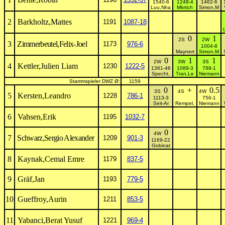
1540-6
1248-4
1462-6
Luu,Nha
Mkrtich
Simon,M
2
Barkholtz,Mattes
1191
1087-18
0
1
2S
2W
3
Zimmerbeutel,Felix-Joel
1173
976-6
1004-8
Maynert
Simon,M
0
1
1
2W
3W
3S
4
Kettler,Julien Liam
1230
1222-5
1361-46
1089-3
788-1
Specht,
Tran,Le
Niemann
Stammspieler DWZ Ø:
1159
0
+
0.5
3S
4S
4W
5
Kersten,Leandro
1228
786-1
1113-3
756-1
Seit-Ar
Rempel,
Niemann
6
Vahsen,Erik
1195
1032-7
0
4W
7
Schwarz,Sergio Alexander
1209
901-3
1169-22
Gobinat
8
Kaynak,Cemal Emre
1179
837-5
9
Gräf,Jan
1193
779-5
10
Gueffroy,Aurin
1211
853-5
11
Yabanci,Berat Yusuf
1221
969-4