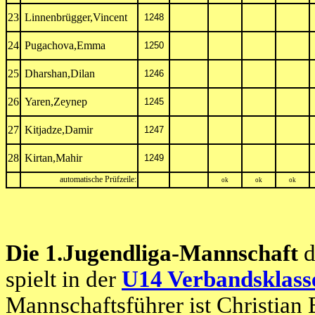
23
Linnenbrügger,Vincent
1248
24
Pugachova,Emma
1250
25
Dharshan,Dilan
1246
26
Yaren,Zeynep
1245
27
Kitjadze,Damir
1247
28
Kirtan,Mahir
1249
automatische Prüfzeile:
ok
ok
ok
Die 1.Jugendliga-Mannschaft
d
spielt in der
U14 Verbandsklass
Mannschaftsführer ist Christian