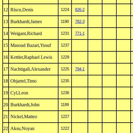
12
Riscu,Denis
1224
826-2
13
Burkhardt,James
1190
782-3
14
Weigant,Richard
1231
771-1
15
Masoud Bazari,Yusuf
1237
16
Kettler,Raphael Lewis
1229
17
Nachtigall,Alexander
1225
794-1
18
Objartel,Timo
1235
19
Cyl,Leon
1236
20
Burkhardt,John
1189
21
Nickel,Matteo
1227
22
Aksu,Noyan
1222