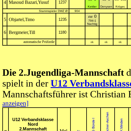
4
Masoud Bazari,Yusuf
1237
Kettler
Denysen
Kröger,
Stammspieler DWZ Ø:
904
0
4W
5
Objartel,Timo
1235
794-1
Nachtig
6
Bergmeier,Till
1180
automatische Prüfzeile:
ok
ok
ok
Die 2.Jugendliga-Mannschaft
d
spielt in der
U12 Verbandsklass
Mannschaftsführer ist Christian
anzeigen]
U12 Verbandsklasse
Nord
2.Mannschaft
Mgl.