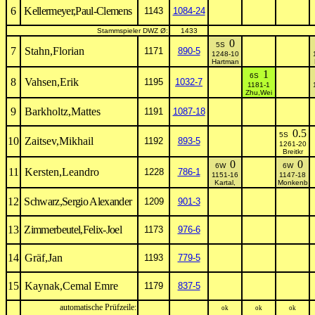
6
Kellermeyer,Paul-Clemens
1143
1084-24
Stammspieler DWZ Ø:
1433
0
5S
7
Stahn,Florian
1171
890-5
1248-10
Hartman
1
6S
8
Vahsen,Erik
1195
1032-7
1181-1
Zhu,Wei
9
Barkholtz,Mattes
1191
1087-18
0.5
5S
10
Zaitsev,Mikhail
1192
893-5
1261-20
Breitkr
0
0
6W
6W
11
Kersten,Leandro
1228
786-1
1151-16
1147-18
Kartal,
Monkenb
12
Schwarz,Sergio Alexander
1209
901-3
13
Zimmerbeutel,Felix-Joel
1173
976-6
14
Gräf,Jan
1193
779-5
15
Kaynak,Cemal Emre
1179
837-5
automatische Prüfzeile:
ok
ok
ok