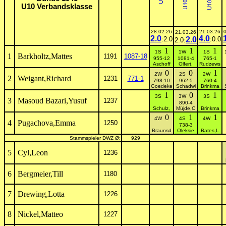
U10 Verbandsklasse
28.02.26
21.03.26
21.03.26
2.0
4.0
:2.0
2.0
:0.0
2.0:
1
1
1
1S
1W
1S
1
Barkholtz,Mattes
1191
1087-18
955-12
1081-4
765-1
Aschoff
Olfert,
Rudzews
0
0
1
2W
2S
2W
2
Weigant,Richard
1231
771-1
798-10
962-5
760-4
Goedeke
Schadwi
Brinkma
1
0
1
3S
3W
3S
3
Masoud Bazari,Yusuf
1237
890-4
Schulz,
Müjde,C
Brinkma
0
1
1
4W
4S
4W
4
Pugachova,Emma
1250
738-3
Braunsd
Oleksie
Bates,L
Stammspieler DWZ Ø:
929
5
Cyl,Leon
1236
6
Bergmeier,Till
1180
7
Drewing,Lotta
1226
8
Nickel,Matteo
1227