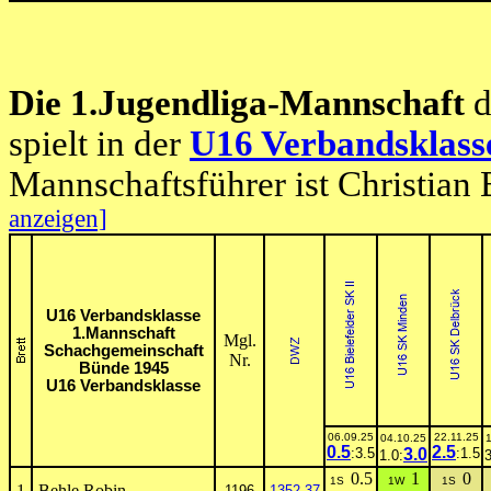
Die 1.Jugendliga-Mannschaft
d
spielt in der
U16 Verbandsklass
Mannschaftsführer ist Christian
anzeigen]
U16 Verbandsklasse
1.Mannschaft
Mgl.
Schachgemeinschaft
Nr.
Bünde 1945
U16 Verbandsklasse
06.09.25
22.11.25
04.10.25
0.5
2.5
:3.5
3.0
:1.5
1.0:
3
0.5
1
0
1S
1W
1S
1
Behle,Robin
1196
1352-37