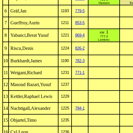
Hassani
Be
6
Gräf,Jan
1193
779-5
7
Gueffroy,Aurin
1211
853-5
1
4W
8
Yabanci,Berat Yusuf
1221
969-4
777-2
Lambrec
9
Riscu,Denis
1224
826-2
10
Burkhardt,James
1190
782-3
11
Weigant,Richard
1231
771-1
12
Masoud Bazari,Yusuf
1237
13
Kettler,Raphael Lewis
1229
14
Nachtigall,Alexander
1225
794-1
15
Objartel,Timo
1235
16
Cyl,Leon
1236