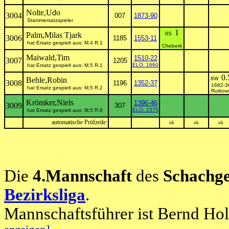
Nolte,Udo
3004
007
1873-90
Stammersatzspieler
1
Palm,Milas Tjark
8S
3006
1185
1553-11
hat Ersatz gespielt aus: M.4 R.1
Cheberk
Maiwald,Tim
1510-22
3007
1205
ELO: 1660
hat Ersatz gespielt aus: M.5 R.1
0.
Behle,Robin
8W
3008
1196
1352-37
1682-3
hat Ersatz gespielt aus: M.5 R.2
Rutkow
Krömker,Niels
1396-46
3009
307
ELO: 1575
hat Ersatz gespielt aus: M.5 R.6
automatische Prüfzeile:
ok
ok
ok
Die
4.Mannschaft
des
Schachge
Bezirksliga
.
Mannschaftsführer ist Bernd Hol