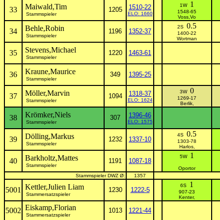
1
Maiwald,Tim
1W
1510-22
33
1205
1548-65
ELO: 1660
Stammspieler
Voss,Vo
0.5
Behle,Robin
2S
34
1196
1352-37
1400-22
Stammspieler
Wortman
Stevens,Michael
35
1220
1463-61
Stammspieler
Kraune,Maurice
36
349
1395-25
Stammspieler
0
Möller,Marvin
3W
1318-37
37
1094
1269-17
ELO: 1624
Stammspieler
Berlik,
Krömker,Niels
1396-46
38
307
ELO: 1575
Stammspieler
0.5
Dölling,Markus
4S
39
1232
1337-10
1303-78
Stammspieler
Harlos,
1
Barkholtz,Mattes
5W
40
1191
1087-18
Stammspieler
Oportor
Stammspieler DWZ Ø:
1357
1
Kettler,Julien Liam
6S
5001
1230
1222-5
907-23
Stammersatzspieler
Kenter,
Eiskamp,Florian
5002
1013
1221-44
Stammersatzspieler