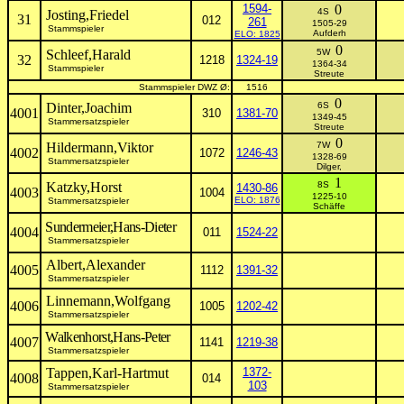
1594-
0
4S
Josting,Friedel
31
012
261
1505-29
Stammspieler
Aufderh
ELO: 1825
0
Schleef,Harald
5W
32
1218
1324-19
1364-34
Stammspieler
Streute
Stammspieler DWZ Ø:
1516
0
Dinter,Joachim
6S
4001
310
1381-70
1349-45
Stammersatzspieler
Streute
0
Hildermann,Viktor
7W
4002
1072
1246-43
1328-69
Stammersatzspieler
Dilger,
1
Katzky,Horst
8S
1430-86
4003
1004
1225-10
ELO: 1876
Stammersatzspieler
Schäffe
Sundermeier,Hans-Dieter
4004
011
1524-22
Stammersatzspieler
Albert,Alexander
4005
1112
1391-32
Stammersatzspieler
Linnemann,Wolfgang
4006
1005
1202-42
Stammersatzspieler
Walkenhorst,Hans-Peter
4007
1141
1219-38
Stammersatzspieler
Tappen,Karl-Hartmut
1372-
4008
014
103
Stammersatzspieler