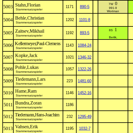
0
Stahn,Florian
7W
5003
1171
890-5
991-9
Stammersatzspieler
Wortman
Behle,Christian
5004
1202
1101-8
Stammersatzspieler
1
Zaitsev,Mikhail
8S
5005
1192
893-5
Stammersatzspieler
Berlik,
Kellermeyer,Paul-Clemens
5006
1143
1084-24
Stammersatzspieler
Kopke,Jack
5007
1021
1346-32
Stammersatzspieler
Pohle,Lukas
5008
1057
1322-26
Stammersatzspieler
Tiedemann,Lars
5009
223
1481-60
Stammersatzspieler
Hame,Ram
5010
1146
1452-16
Stammersatzspieler
Bundra,Zoran
5011
1186
Stammersatzspieler
Tiedemann,Hans-Joachim
5012
232
1295-49
Stammersatzspieler
Vahsen,Erik
5013
1195
1032-7
Stammersatzspieler