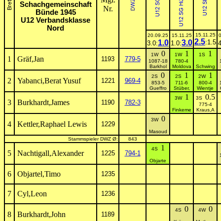
Schachgemeinschaft
Nr.
Bünde 1945
U12 Verbandsklasse
Nord
15.11.25
20.09.25
15.11.25
2.5
1.0
3.0
:1.5
3.0:
1.0:
4
0
1
1
1W
1W
1S
1
Gräf,Jan
1193
779-5
1087-18
780-4
Barkhol
Moldova
Schwing
0
1
1
2S
2S
2W
2
Yabanci,Berat Yusuf
1221
969-4
853-5
711-6
800-4
Gueffro
Stüber,
Wientje
1
0.5
3W
3S
3
Burkhardt,James
1190
782-3
775-4
Finkeme
Kraus,A
0
3W
4
Kettler,Raphael Lewis
1229
Masoud
Stammspieler DWZ Ø:
843
1
4S
5
Nachtigall,Alexander
1225
794-1
Objarte
6
Objartel,Timo
1235
7
Cyl,Leon
1236
0
0
4S
4W
8
Burkhardt,John
1189