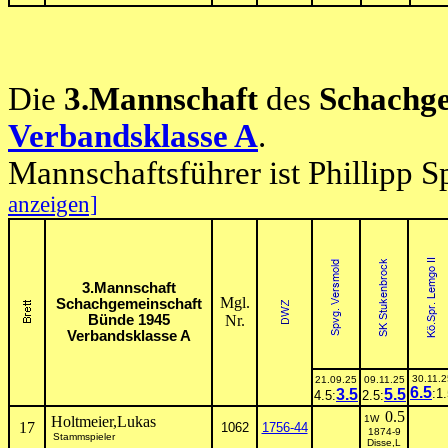
Die
3.Mannschaft
des
Schachge
Verbandsklasse A
.
Mannschaftsführer ist Phillipp S
anzeigen]
3.Mannschaft
Mgl.
Schachgemeinschaft
Bünde 1945
Nr.
Verbandsklasse A
30.11.2
21.09.25
09.11.25
6.5
3.5
5.5
:1
4.5:
2.5:
0.5
Holtmeier,Lukas
1W
17
1062
1756-44
1874-9
Stammspieler
Disse,L