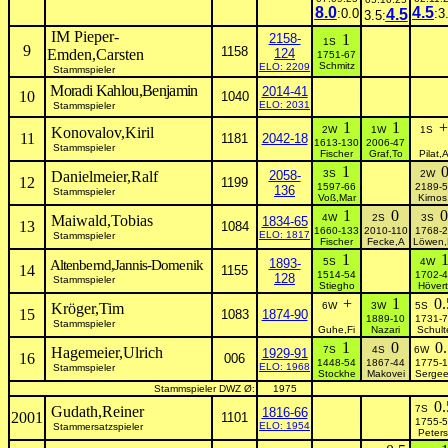
8.0
4.5
:0.0
4.5
:3
3.5:
IM Pieper-
2158-
1
1S
9
1158
Emden,Carsten
124
1751-67
Schmitz
ELO: 2209
Stammspieler
Moradi Kahlou,Benjamin
2014-41
10
1040
ELO: 2031
Stammspieler
1
1
+
Konovalov,Kiril
2W
1W
1S
11
1181
2042-18
1613-130
2006-47
Stammspieler
Fischer
Graf,To
Pilat,
1
Danielmeier,Ralf
2058-
3S
2W
12
1199
1597-66
2189-5
136
Stammspieler
Voß,Mar
Kirnos
1
0
0
Maiwald,Tobias
4W
2S
3S
1834-65
13
1084
1660-133
2010-110
1768-2
ELO: 1817
Stammspieler
Fischer
Fecke,A
Löwen
1
1893-
5S
4W
Altenbernd,Jannis-Domenik
14
1155
1514-54
1702-4
128
Stammspieler
Stiegho
Hövert
+
1
0.
Kröger,Tim
6W
3W
5S
15
1083
1874-90
1889-10
1731-7
Stammspieler
Guhe,Fi
Nazari
Schult
1
0
0.
Hagemeier,Ulrich
7S
4S
6W
1929-91
16
006
1448-54
1867-44
1775-1
ELO: 1968
Stammspieler
Stockhe
Makovei
Sergee
Stammspieler DWZ Ø:
1975
0.
Gudath,Reiner
7S
1816-66
2001
1101
1755-5
ELO: 1954
Stammersatzspieler
Peters