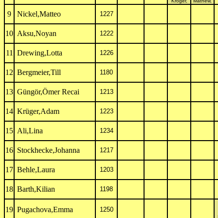
Kröger,
Mathew,
9
Nickel,Matteo
1227
10
Aksu,Noyan
1222
11
Drewing,Lotta
1226
12
Bergmeier,Till
1180
13
Güngör,Ömer Recai
1213
14
Krüger,Adam
1223
15
Ali,Lina
1234
16
Stockhecke,Johanna
1217
17
Behle,Laura
1203
18
Barth,Kilian
1198
19
Pugachova,Emma
1250