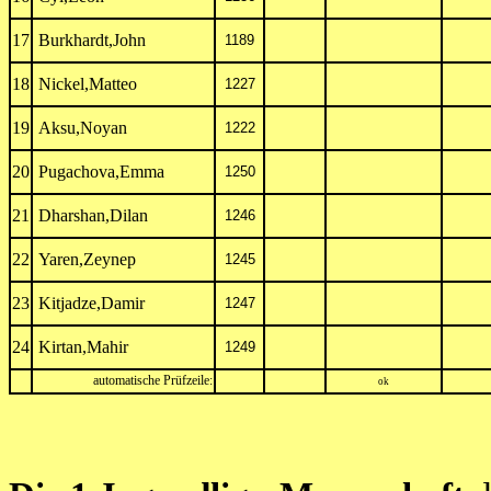
17
Burkhardt,John
1189
18
Nickel,Matteo
1227
19
Aksu,Noyan
1222
20
Pugachova,Emma
1250
21
Dharshan,Dilan
1246
22
Yaren,Zeynep
1245
23
Kitjadze,Damir
1247
24
Kirtan,Mahir
1249
automatische Prüfzeile:
ok