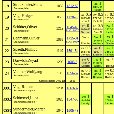
1
Struckmeier,Matts
2S
18
1032
1812-82
1865-11
Stammspieler
Fritsch
0.5
0.5
0.
Vogt,Holger
1W
3W
1S
19
065
1728-76
1675-48
1772-21
1777-5
Stammspieler
Schacht
Belte,S
Bürger
0
0.5
1
Schlüter,Oliver
2S
4S
2W
1645-43
20
1212
1986-47
1826-44
1725-3
ELO: 1807
Stammspieler
Gazda,I
Glatt,N
Herlits
-
1
1
Lehmann,Oliver
3W
5W
3S
1715-31
21
1088
1470-5
1745-2
ELO: 1669
Stammspieler
Effenbe
Heubeck
Stiefer
0.5
0
1
Spaeth,Phillipp
4S
6S
4W
22
1149
1591-54
1664-60
1167-7
1662-8
Stammspieler
Lendzia
Klassen
Kohlgr
0
1
+
Darwish,Zeyad
5W
7W
5S
23
1200
1605-8
1505-2
1178-22
Stammspieler
Eckstei
Winsel,
Bell,St
0.5
1
0.
Vollmer,Wolfgang
6S
8S
6W
24
108
1656-62
1443-42
852-7
1609-5
Stammspieler
Becker,
Drzymal
Dyck,P
Stammspieler DWZ Ø:
1689
Vogt,Roman
3001
1204
1663-32
Stammersatzspieler
1
1
Schimmel,Luca
7W
7S
3002
1020
1547-58
846-26
1607-4
Stammersatzspieler
Hubrig,
Hecke,
Sundermeier,Marten
3003
1049
1605-47
Stammersatzspieler