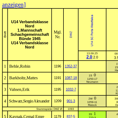
anzeigen]
U14 Verbandsklasse
Nord
1.Mannschaft
Mgl.
Schachgemeinschaft
Nr.
Bünde 1945
U14 Verbandsklasse
Nord
13.09.25
08
2.0
:2.0
3.
1
Behle,Robin
1196
1352-37
15
Ha
0
1S
2
Barkholtz,Mattes
1191
1087-18
1250-17
Neumann
3
Vahsen,Erik
1195
1032-7
1
Kl
0
2W
3
4
Schwarz,Sergio Alexander
1209
901-3
1059-11
8
Ristock
De
Stammspieler DWZ Ø:
1093
1
3S
5
Kaynak,Cemal Emre
1179
837-5
723-3