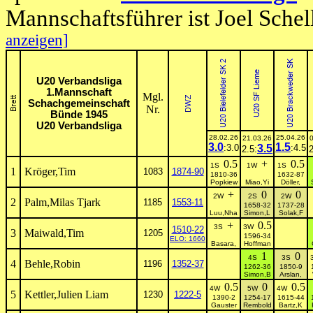
Mannschaftsführer ist Joel Sche
anzeigen]
U20 Verbandsliga
1.Mannschaft
Mgl.
Schachgemeinschaft
Nr.
Bünde 1945
U20 Verbandsliga
28.02.26
25.04.26
21.03.26
3.0
1.5
:3.0
3.5
:4.5
2.5:
2
0.5
+
0.5
1S
1W
1S
1
Kröger,Tim
1083
1874-90
1810-36
1632-87
Popkiew
Miao,Yi
Döller,
+
0
0
2W
2S
2W
2
Palm,Milas Tjark
1185
1553-11
1658-32
1737-28
Luu,Nha
Simon,L
Solak,F
+
0.5
3S
3W
1510-22
3
Maiwald,Tim
1205
1596-34
ELO: 1660
Basara,
Hoffman
1
0
4S
3S
4
Behle,Robin
1196
1352-37
1262-36
1850-9
Simon,B
Arslan,
0.5
0
0.5
4W
5W
4W
5
Kettler,Julien Liam
1230
1222-5
1390-2
1254-17
1615-44
Gauster
Rembold
Bartz,K