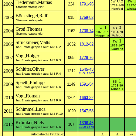
0.5
Tiedemann,Mattias
5W
8W
2002
224
1791-96
1739-148
1317-
Stammersatzspieler
Homfeld
Wirzba
Böckstiegel,Ralf
2003
015
1769-82
Stammersatzspieler
1
0
Groß,Thomas
8W
6S
2004
1162
1708-74
1078-27
1904-78
Stammersatzspieler
Heggema
Valledo
1
Struckmeier,Matts
7W
2006
1032
1812-82
1831-167
hat Ersatz gespielt aus: M.3 R.2
Laurenz
Vogt,Holger
2007
065
1728-76
hat Ersatz gespielt aus: M.3 R.3
Schlüter,Oliver
1645-43
2008
1212
ELO: 1807
hat Ersatz gespielt aus: M.3 R.4
1
Spaeth,Phillipp
8S
2009
1149
1591-54
1793-86
hat Ersatz gespielt aus: M.3 R.6
Kühne,T
Vogt,Roman
2010
1204
1663-32
hat Ersatz gespielt aus: M.3 R.9
Schimmel,Luca
2011
1020
1547-58
hat Ersatz gespielt aus: M.3 R.10
Krömker,Niels
1396-46
2012
307
ELO: 1575
hat Ersatz gespielt aus: M.5 R.6
automatische Prüfzeile:
ok
ok
ok