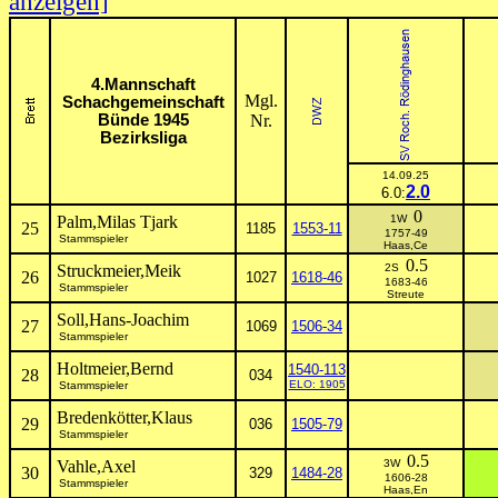
anzeigen]
4.Mannschaft
Mgl.
Schachgemeinschaft
Bünde 1945
Nr.
Bezirksliga
14.09.25
2.0
6.0:
0
Palm,Milas Tjark
1W
25
1185
1553-11
1757-49
Stammspieler
Haas,Ce
0.5
Struckmeier,Meik
2S
26
1027
1618-46
1683-46
Stammspieler
Streute
Soll,Hans-Joachim
27
1069
1506-34
Stammspieler
Holtmeier,Bernd
1540-113
28
034
ELO: 1905
Stammspieler
Bredenkötter,Klaus
29
036
1505-79
Stammspieler
0.5
Vahle,Axel
3W
30
329
1484-28
1606-28
Stammspieler
Haas,En