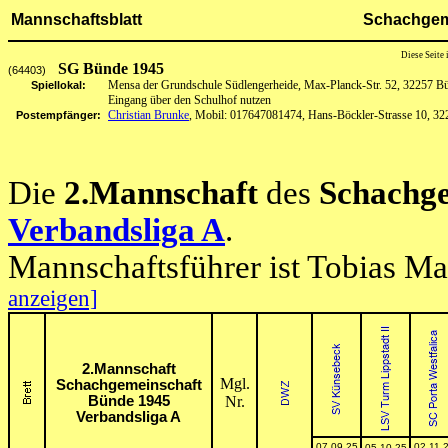
Mannschaftsblatt
Schachgem
Diese Seite
SG Bünde 1945
(64403)
Mensa der Grundschule Südlengerheide, Max-Planck-Str. 52, 32257 B
Spiellokal:
Eingang über den Schulhof nutzen
Christian Brunke
, Mobil: 017647081474, Hans-Böckler-Strasse 10, 3
Postempfänger:
Die
2.Mannschaft
des
Schachge
Verbandsliga A
.
Mannschaftsführer ist Tobias M
anzeigen]
2.Mannschaft
Mgl.
Schachgemeinschaft
Bünde 1945
Nr.
Verbandsliga A
07.09.25
02.11.
05.10.25