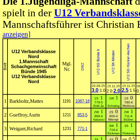
Die 1.Jugendliga-Mannschaft
d
spielt in der
U12 Verbandsklass
Mannschaftsführer ist Christian
anzeigen]
U12 Verbandsklasse
Nord
1.Mannschaft
Mgl.
Schachgemeinschaft
Nr.
Bünde 1945
U12 Verbandsklasse
Nord
20.09.25
15.11.25
15.11.25
0
3.0
2.5
:1.0
2.0
:1.5
2.0:
0.
1
1
0
1S
1W
1S
1
Barkholtz,Mattes
1191
1087-18
779-5
780-4
Gräf,Ja
Schwing
Moldova
1
0
1
2W
2S
2W
2
Gueffroy,Aurin
1211
853-5
969-4
800-4
711-6
Yabanci
Wientje
Stüber,
1
1
3W
3S
3
Weigant,Richard
1231
771-1
719-4
Eickman
Finkeme
1
0
0.5
3S
4S
4W