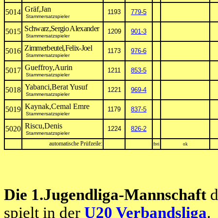
Gräf,Jan
5014
1193
779-5
Stammersatzspieler
Schwarz,Sergio Alexander
5015
1209
901-3
Stammersatzspieler
Zimmerbeutel,Felix-Joel
5016
1173
976-6
Stammersatzspieler
Gueffroy,Aurin
5017
1211
853-5
Stammersatzspieler
Yabanci,Berat Yusuf
5018
1221
969-4
Stammersatzspieler
Kaynak,Cemal Emre
5019
1179
837-5
Stammersatzspieler
Riscu,Denis
5020
1224
826-2
Stammersatzspieler
automatische Prüfzeile:
frei
ok
Die 1.Jugendliga-Mannschaft
d
spielt in der
U20 Verbandsliga
.