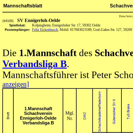
Mannschaftsblatt
Schachver
Diese Seite
SV Ennigerloh-Oelde
(64105)
Kolpingheim, Ennigerloher Str. 17, 59302 Oelde
Spiellokal:
Felix Eickenbusch
, Mobil: 017683023189, Graf-Galen-Str. 127, 5926
Postempfänger:
Die
1.Mannschaft
des
Schachve
Verbandsliga B
.
Mannschaftsführer ist Peter Sch
anzeigen]
1.Mannschaft
Mgl.
Schachverein
Ennigerloh-Oelde
Nr.
Verbandsliga B