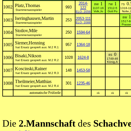
2014-
1
1
0.
8W
7W
7S
Platz,Thomas
1002
993
122
1137-16
1512-5
1318-1
Stammersatzspieler
Volk,Jo
Goli Po
Nolte,
ELO: 2056
1
Iseringhausen,Martin
8W
2053-111
1003
253
1517-8
ELO: 2088
Stammersatzspieler
Prasse
Stoilov,Mile
1004
250
1594-64
Stammersatzspieler
Siemer,Henning
1005
957
1364-18
hat Ersatz gespielt aus: M.2 R.1
0
Bisaki,Nikson
8S
1006
1028
1624-8
1749-46
hat Ersatz gespielt aus: M.2 R.2
König,A
Koscinski,Rainer
1007
148
1453-58
hat Ersatz gespielt aus: M.2 R.3
Theilmeier,Matthias
1008
301
1235-46
hat Ersatz gespielt aus: M.2 R.4
automatische Prüfzeile:
ok
ok
ok
Die
2.Mannschaft
des
Schachve