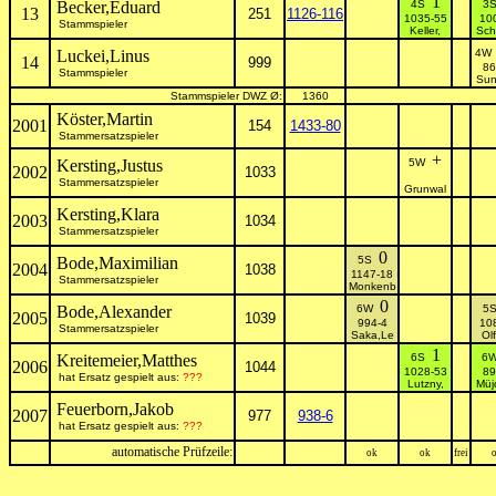
1
Becker,Eduard
4S
3
13
251
1126-116
1035-55
10
Stammspieler
Keller,
Sch
Luckei,Linus
4
14
999
86
Stammspieler
Sun
Stammspieler DWZ Ø:
1360
Köster,Martin
2001
154
1433-80
Stammersatzspieler
+
Kersting,Justus
5W
2002
1033
Stammersatzspieler
Grunwal
Kersting,Klara
2003
1034
Stammersatzspieler
0
Bode,Maximilian
5S
2004
1038
1147-18
Stammersatzspieler
Monkenb
0
Bode,Alexander
6W
5
2005
1039
994-4
10
Stammersatzspieler
Saka,Le
Olf
1
Kreitemeier,Matthes
6S
6
2006
1044
1028-53
89
hat Ersatz gespielt aus:
???
Lutzny,
Müj
Feuerborn,Jakob
2007
977
938-6
hat Ersatz gespielt aus:
???
automatische Prüfzeile:
ok
ok
frei