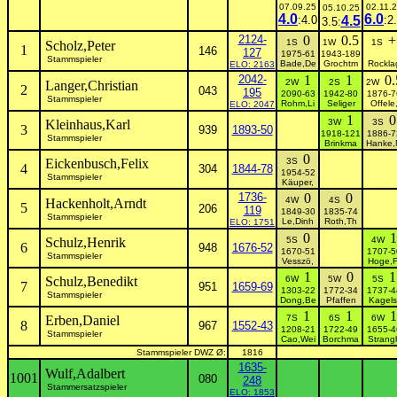
07.09.25
02.11.
05.10.25
4.0
6.0
:4.0
4.5
:2
3.5:
2124-
0
0.5
+
1S
1W
1S
Scholz,Peter
1
146
127
1975-61
1943-189
Stammspieler
Bade,De
Grochtm
Rockla
ELO: 2163
2042-
1
1
0.
2W
2S
2W
Langer,Christian
2
043
195
2090-63
1942-80
1876-7
Stammspieler
Rohm,Li
Seliger
Offele
ELO: 2047
1
0
Kleinhaus,Karl
3W
3S
3
939
1893-50
1918-121
1886-7
Stammspieler
Brinkma
Hanke,
0
Eickenbusch,Felix
3S
4
304
1844-78
1954-52
Stammspieler
Käuper,
1736-
0
0
4W
4S
Hackenholt,Arndt
5
206
119
1849-30
1835-74
Stammspieler
Le,Dinh
Roth,Th
ELO: 1751
0
1
Schulz,Henrik
5S
4W
6
948
1676-52
1670-51
1707-5
Stammspieler
Vesszö,
Hoge,F
1
0
1
Schulz,Benedikt
6W
5W
5S
7
951
1659-69
1303-22
1772-34
1737-4
Stammspieler
Dong,Be
Pfaffen
Kagels
1
1
1
Erben,Daniel
7S
6S
6W
8
967
1552-43
1208-21
1722-49
1655-4
Stammspieler
Cao,Wei
Borchma
Strang
Stammspieler DWZ Ø:
1816
1635-
Wulf,Adalbert
1001
080
248
Stammersatzspieler
ELO: 1853