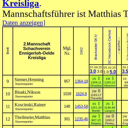
Kreisliga
.
Mannschaftsführer ist Matthias 
Daten anzeigen]
2.Mannschaft
Mgl.
Schachverein
Ennigerloh-Oelde
Nr.
Kreisliga
07.09.25
30.
05.10.25
3.0
3.
:3.0
5.0
1.0:
1
1
Siemer,Henning
1S
1W
1
9
957
1364-18
1359-11
1265-12
99
Stammspieler
Ghaddar
Härschm
Wit
0
Bisaki,Nikson
2W
10
1028
1624-8
1193-17
Stammspieler
Theveße
1
1
Koscinski,Rainer
3S
2S
11
148
1453-58
1261-20
1146-48
Stammspieler
Breitkr
Langnic
1
0
Theilmeier,Matthias
4W
3W
2
12
301
1235-46
967-15
1180-2
108
Stammspieler
Stojano
Perrey,
Eng