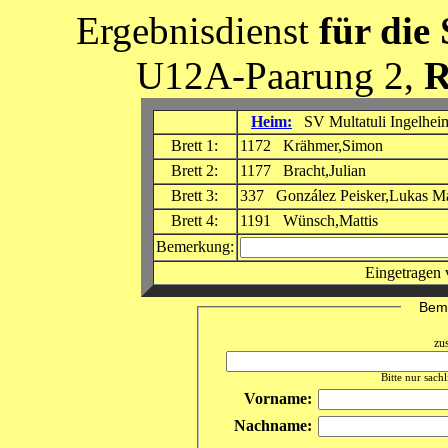
Ergebnisdienst
für die
U12A-Paarung 2,
R
Heim:
SV Multatuli Ingelhe
Brett 1:
1172 Krähmer,Simon
Brett 2:
1177 Bracht,Julian
Brett 3:
337 González Peisker,Lukas Ma
Brett 4:
1191 Wünsch,Mattis
Bemerkung:
Eingetragen 
Beme
zu
Bitte nur sach
Vorname:
Nachname: