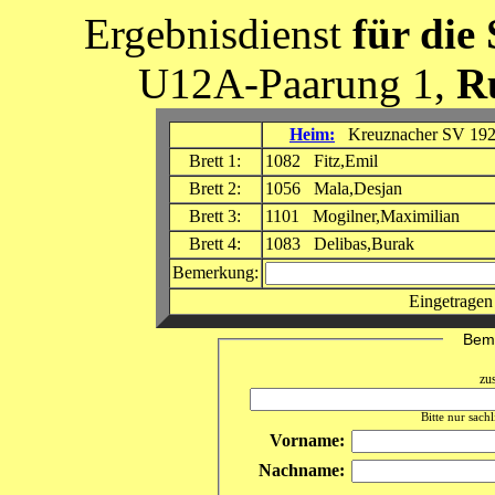
Ergebnisdienst
für die
U12A-Paarung 1,
R
Heim:
Kreuznacher SV 19
Brett 1:
1082 Fitz,Emil
Brett 2:
1056 Mala,Desjan
Brett 3:
1101 Mogilner,Maximilian
Brett 4:
1083 Delibas,Burak
Bemerkung:
Eingetragen
Beme
zu
Bitte nur sach
Vorname:
Nachname: