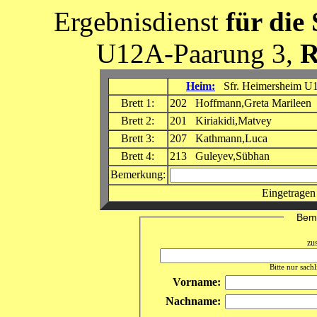
Ergebnisdienst
für die
U12A-Paarung 3,
R
Heim:
Sfr. Heimersheim U
Brett 1:
202 Hoffmann,Greta Marileen
Brett 2:
201 Kiriakidi,Matvey
Brett 3:
207 Kathmann,Luca
Brett 4:
213 Guleyev,Sübhan
Bemerkung:
Eingetragen
Beme
zu
Bitte nur sach
Vorname:
Nachname: