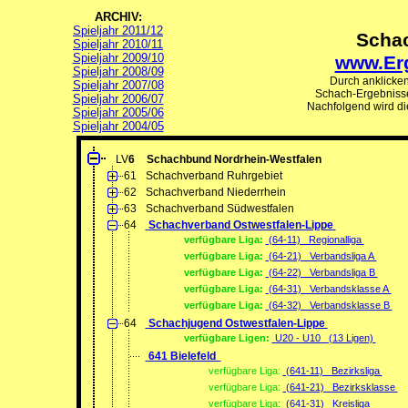
ARCHIV:
Spieljahr 2011/12
Scha
Spieljahr 2010/11
Spieljahr 2009/10
www.Erg
Spieljahr 2008/09
Durch anklicke
Spieljahr 2007/08
Schach-Ergebnisse
Spieljahr 2006/07
Nachfolgend wird d
Spieljahr 2005/06
Spieljahr 2004/05
LV
6
Schachbund Nordrhein-Westfalen
61
Schachverband Ruhrgebiet
62
Schachverband Niederrhein
63
Schachverband Südwestfalen
64
Schachverband Ostwestfalen-Lippe
verfügbare Liga:
(64-11) Regionalliga
verfügbare Liga:
(64-21) Verbandsliga A
verfügbare Liga:
(64-22) Verbandsliga B
verfügbare Liga:
(64-31) Verbandsklasse A
verfügbare Liga:
(64-32) Verbandsklasse B
64
Schachjugend Ostwestfalen-Lippe
verfügbare Ligen:
U20 - U10 (13 Ligen)
641 Bielefeld
verfügbare Liga:
(641-11) Bezirksliga
verfügbare Liga:
(641-21) Bezirksklasse
verfügbare Liga:
(641-31) Kreisliga